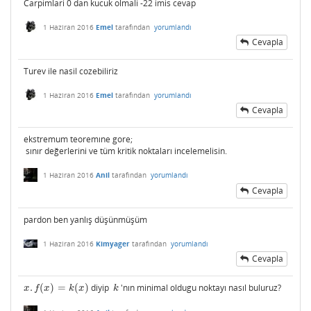
Carpimlari 0 dan kucuk olmali -22 imis cevap
1 Haziran 2016
Emel
tarafından
yorumlandı
Cevapla
Turev ile nasil cozebiliriz
1 Haziran 2016
Emel
tarafından
yorumlandı
Cevapla
ekstremum teoremıne gore;
sınır değerlerini ve tüm kritik noktaları incelemelisin.
1 Haziran 2016
Anil
tarafından
yorumlandı
Cevapla
pardon ben yanlış düşünmüşüm
1 Haziran 2016
Kimyager
tarafından
yorumlandı
Cevapla
.
(
)
=
(
)
diyip
'nın minimal oldugu noktayı nasıl buluruz?
x
.
f
(
x
)
=
k
(
x
)
k
x
f
x
k
x
k