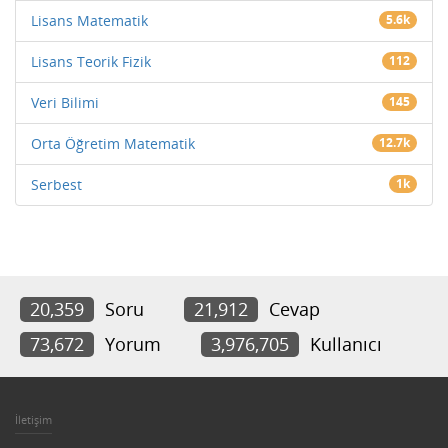
Lisans Matematik
5.6k
Lisans Teorik Fizik
112
Veri Bilimi
145
Orta Öğretim Matematik
12.7k
Serbest
1k
20,359
Soru
21,912
Cevap
73,672
Yorum
3,976,705
Kullanıcı
İletişim