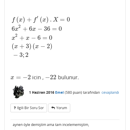
′
(
)
+
(
)
.
=
0
f
x
f
x
X
2
6
+
6
−
36
=
0
x
x
2
f
(
x
)
+
f
′
(
x
)
.
X
=
0
6
x
2
+
6
x
−
36
=
0
x
2
+
x
−
6
=
0
(
x
+
3
)
(
x
−
2
)
−
3
;
2
+
−
6
=
0
x
x
(
+
3
)
(
−
2
)
x
x
−
3
;
2
=
−
2
−
22
icin ,
bulunur.
x
=
−
2
−
22
x
1 Haziran 2016
Emel
(
580
puan)
tarafından
cevaplandı
Ilgili Bir Soru Sor
Yorum
aynen öyle demiştim ama tam incelememiştim,