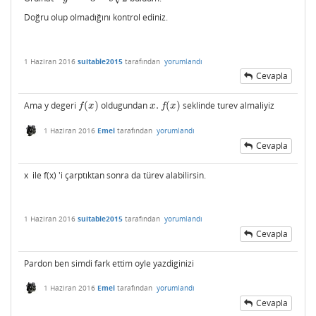
Doğru olup olmadığını kontrol ediniz.
1 Haziran 2016
suitable2015
tarafından
yorumlandı
Cevapla
Ama y degeri
(
)
oldugundan
.
(
)
seklinde turev almaliyiz
f
(
x
)
x
.
f
(
x
)
f
x
x
f
x
1 Haziran 2016
Emel
tarafından
yorumlandı
Cevapla
x ile f(x) 'i çarptıktan sonra da türev alabilirsin.
1 Haziran 2016
suitable2015
tarafından
yorumlandı
Cevapla
Pardon ben simdi fark ettim oyle yazdiginizi
1 Haziran 2016
Emel
tarafından
yorumlandı
Cevapla