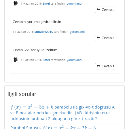
1 Haziran 2016
Emel
tarafından
yorumlandı
Cevapla
Cevabını yoruma çevirebilirsin.
1 Haziran 2016
suitable2015
tarafından
yorumlandı
Cevapla
Cevap -22, soruyu duzelttim
1 Haziran 2016
Emel
tarafından
yorumlandı
Cevapla
İlgili sorular
2
(
)
=
+
3
+
parabolü ile g(x)=x+t dogrusu A
f
(
x
)
=
x
2
+
3
x
+
k
f
x
x
x
k
ve B noktalarinda kesişmektedir. |AB| kirişinin orta
noktasinin ordinati 2 olduguna göre, t kactir?
2
(
)
=
−
+
2
−
3
Parabol Sorusu-
f
(
x
)
=
x
2
−
k
x
+
2
k
−
3
f
x
x
k
x
k