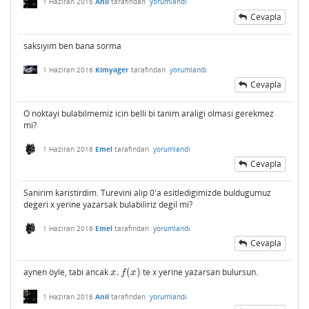
1 Haziran 2016
Anil
tarafından
yorumlandı
Cevapla
saksıyım ben bana sorma
1 Haziran 2016
Kimyager
tarafından
yorumlandı
Cevapla
O noktayi bulabilmemiz icin belli bi tanim araligi olmasi gerekmez
mi?
1 Haziran 2016
Emel
tarafından
yorumlandı
Cevapla
Sanirim karistirdim. Turevini alip 0'a esitledigimizde buldugumuz
degeri x yerine yazarsak bulabiliriz degil mi?
1 Haziran 2016
Emel
tarafından
yorumlandı
Cevapla
aynen öyle, tabi ancak
.
(
)
te x yerine yazarsan bulursun.
x
.
f
(
x
)
x
f
x
1 Haziran 2016
Anil
tarafından
yorumlandı