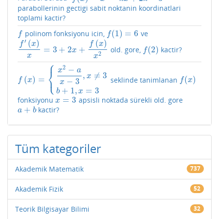
parabollerinin gectigi sabit noktanin koordinatlari
toplami kactir?
(
1
)
=
6
polinom fonksiyonu icin,
ve
f
f
(
1
)
=
6
f
f
′
(
)
(
)
f
x
f
x
=
3
+
2
+
(
2
)
old. gore,
kactir?
f
′
(
x
)
x
=
3
+
2
x
+
f
(
x
)
x
2
f
(
2
)
x
f
2
x
x
⎧
2
−
x
a
⎨
,
≠
3
x
⎩
(
)
=
(
)
seklinde tanimlanan
f
(
x
)
=
{
x
2
−
a
x
−
3
,
x
≠
3
b
+
1
,
x
=
3
f
(
x
)
−
3
f
x
f
x
x
+
1
,
=
3
b
x
=
3
fonksiyonu
apsisli noktada sürekli old. gore
x
=
3
x
+
kactir?
a
+
b
a
b
Tüm kategoriler
Akademik Matematik
737
Akademik Fizik
52
Teorik Bilgisayar Bilimi
32