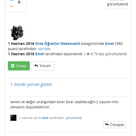
0
görüntülendi
1 Haziran 2016
Orta Öğretim Matematik
kategorisinde
Emel
(
580
puan)
tarafından
soruldu
1 Haziran 2016
Emel
tarafından
düzenlendi
|
6.7k
kez görüntülendi
Cevap
Yorum
1 önceki yorum göster
tanım ve değer aralıgından birer birer alabileceğin 2 sayının min
olmasını düşünebilirsin.
1 Haziran 2016
Anil
tarafından
yorumlandı
Cevapla