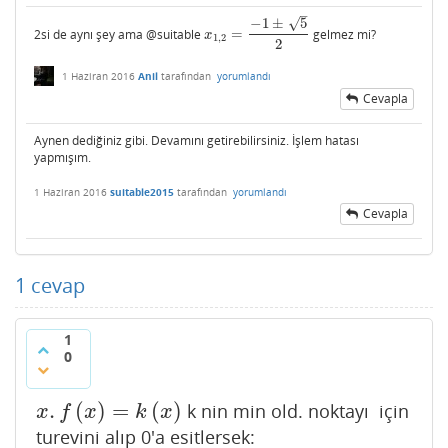
–
√
−
1
±
5
2si de aynı şey ama @suitable
=
gelmez mi?
x
1
,
2
=
−
1
±
5
2
x
1
,
2
2
1 Haziran 2016
Anil
tarafından
yorumlandı
Cevapla
Aynen dediğiniz gibi. Devamını getirebilirsiniz. İşlem hatası
yapmışım.
1 Haziran 2016
suitable2015
tarafından
yorumlandı
Cevapla
1
cevap
1
0
.
(
)
=
(
)
k nin min old. noktayı için
x
.
f
(
x
)
=
k
(
x
)
x
f
x
k
x
turevini alıp 0'a esitlersek: