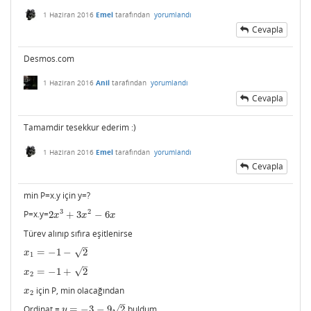
1 Haziran 2016
Emel
tarafından
yorumlandı
Cevapla
Desmos.com
1 Haziran 2016
Anil
tarafından
yorumlandı
Cevapla
Tamamdir tesekkur ederim :)
1 Haziran 2016
Emel
tarafından
yorumlandı
Cevapla
min P=x.y için y=?
3
2
P=x.y=
2
+
3
−
6
2
x
3
+
3
x
2
−
6
x
x
x
x
Türev alınıp sıfıra eşitlenirse
–
√
=
−
1
−
2
x
1
=
−
1
−
2
x
1
–
√
=
−
1
+
2
x
2
=
−
1
+
2
x
2
için P, min olacağından
x
2
x
2
–
√
Ordinat =
=
−
3
−
9
2
buldum.
y
=
−
3
−
9
2
y