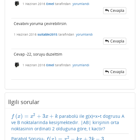
1 Haziran 2016
Emel
tarafından
yorumlandı
Cevapla
Cevabını yoruma çevirebilirsin.
1 Haziran 2016
suitable2015
tarafından
yorumlandı
Cevapla
Cevap -22, soruyu duzelttim
1 Haziran 2016
Emel
tarafından
yorumlandı
Cevapla
İlgili sorular
2
(
)
=
+
3
+
parabolü ile g(x)=x+t dogrusu A
f
(
x
)
=
x
2
+
3
x
+
k
f
x
x
x
k
ve B noktalarinda kesişmektedir. |AB| kirişinin orta
noktasinin ordinati 2 olduguna göre, t kactir?
2
(
)
=
−
+
2
−
3
Parabol Sorusu-
f
(
x
)
=
x
2
−
k
x
+
2
k
−
3
f
x
x
k
x
k