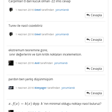
Carpimlari 0 dan kucuk olmali -22 imis cevap
1 Haziran 2016
Emel
tarafından
yorumlandı
Cevapla
Turev ile nasil cozebiliriz
1 Haziran 2016
Emel
tarafından
yorumlandı
Cevapla
ekstremum teoremıne gore;
sınır değerlerini ve tüm kritik noktaları incelemelisin.
1 Haziran 2016
Anil
tarafından
yorumlandı
Cevapla
pardon ben yanlış düşünmüşüm
1 Haziran 2016
Kimyager
tarafından
yorumlandı
Cevapla
.
(
)
=
(
)
diyip
'nın minimal oldugu noktayı nasıl buluruz?
x
.
f
(
x
)
=
k
(
x
)
k
x
f
x
k
x
k