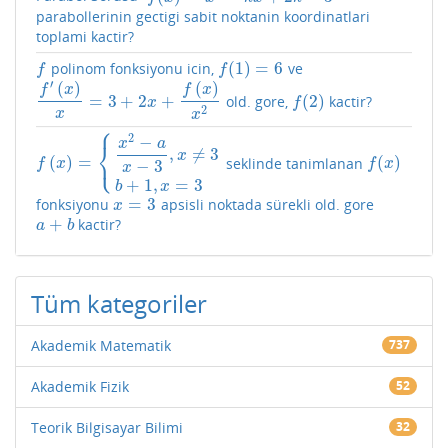
parabollerinin gectigi sabit noktanin koordinatlari
toplami kactir?
(
1
)
=
6
polinom fonksiyonu icin,
ve
f
f
(
1
)
=
6
f
f
′
(
)
(
)
f
x
f
x
=
3
+
2
+
(
2
)
old. gore,
kactir?
f
′
(
x
)
x
=
3
+
2
x
+
f
(
x
)
x
2
f
(
2
)
x
f
2
x
x
⎧
2
−
x
a
⎨
,
≠
3
x
⎩
(
)
=
(
)
seklinde tanimlanan
f
(
x
)
=
{
x
2
−
a
x
−
3
,
x
≠
3
b
+
1
,
x
=
3
f
(
x
)
−
3
f
x
f
x
x
+
1
,
=
3
b
x
=
3
fonksiyonu
apsisli noktada sürekli old. gore
x
=
3
x
+
kactir?
a
+
b
a
b
Tüm kategoriler
Akademik Matematik
737
Akademik Fizik
52
Teorik Bilgisayar Bilimi
32