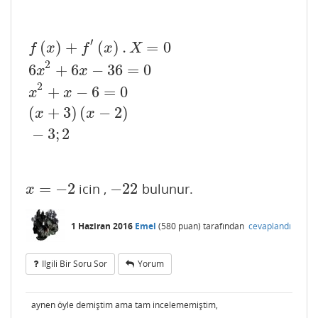
′
(
)
+
(
)
.
=
0
f
x
f
x
X
2
6
+
6
−
36
=
0
x
x
2
f
(
x
)
+
f
′
(
x
)
.
X
=
0
6
x
2
+
6
x
−
36
=
0
x
2
+
x
−
6
=
0
(
x
+
3
)
(
x
−
2
)
−
3
;
2
+
−
6
=
0
x
x
(
+
3
)
(
−
2
)
x
x
−
3
;
2
=
−
2
−
22
icin ,
bulunur.
x
=
−
2
−
22
x
1 Haziran 2016
Emel
(
580
puan)
tarafından
cevaplandı
Ilgili Bir Soru Sor
Yorum
aynen öyle demiştim ama tam incelememiştim,