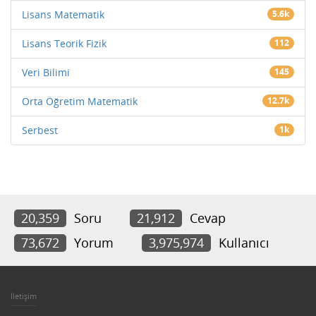
Lisans Matematik
5.6k
Lisans Teorik Fizik
112
Veri Bilimi
145
Orta Öğretim Matematik
12.7k
Serbest
1k
20,359
Soru
21,912
Cevap
73,672
Yorum
3,975,974
Kullanıcı
İletişim