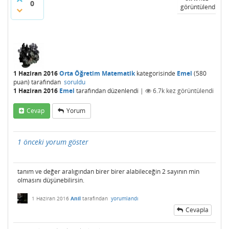
0
görüntülendi
1 Haziran 2016
Orta Öğretim Matematik
kategorisinde
Emel
(
580
puan)
tarafından
soruldu
1 Haziran 2016
Emel
tarafından
düzenlendi
|
6.7k
kez görüntülendi
Cevap
Yorum
1 önceki yorum göster
tanım ve değer aralıgından birer birer alabileceğin 2 sayının min
olmasını düşünebilirsin.
1 Haziran 2016
Anil
tarafından
yorumlandı
Cevapla