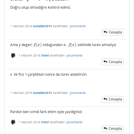
Doğru olup olmadığını kontrol ediniz.
1 Haziran 2016
suitable2015
tarafından
yorumlandı
Cevapla
Ama y degeri
(
)
oldugundan
.
(
)
seklinde turev almaliyiz
f
(
x
)
x
.
f
(
x
)
f
x
x
f
x
1 Haziran 2016
Emel
tarafından
yorumlandı
Cevapla
x ile f(x) 'i çarptıktan sonra da türev alabilirsin.
1 Haziran 2016
suitable2015
tarafından
yorumlandı
Cevapla
Pardon ben simdi fark ettim oyle yazdiginizi
1 Haziran 2016
Emel
tarafından
yorumlandı
Cevapla