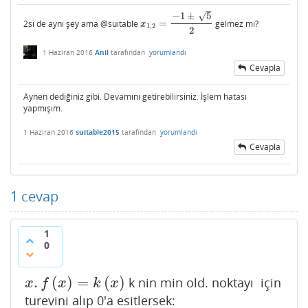
–
√
−
1
±
5
2si de aynı şey ama @suitable
=
gelmez mi?
x
1
,
2
=
−
1
±
5
2
x
1
,
2
2
1 Haziran 2016
Anil
tarafından
yorumlandı
Cevapla
Aynen dediğiniz gibi. Devamını getirebilirsiniz. İşlem hatası
yapmışım.
1 Haziran 2016
suitable2015
tarafından
yorumlandı
Cevapla
1
cevap
1
0
.
(
)
=
(
)
k nin min old. noktayı için
x
.
f
(
x
)
=
k
(
x
)
x
f
x
k
x
turevini alıp 0'a esitlersek: