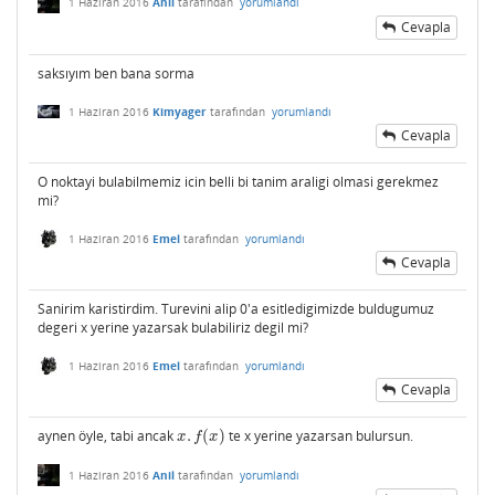
1 Haziran 2016
Anil
tarafından
yorumlandı
Cevapla
saksıyım ben bana sorma
1 Haziran 2016
Kimyager
tarafından
yorumlandı
Cevapla
O noktayi bulabilmemiz icin belli bi tanim araligi olmasi gerekmez
mi?
1 Haziran 2016
Emel
tarafından
yorumlandı
Cevapla
Sanirim karistirdim. Turevini alip 0'a esitledigimizde buldugumuz
degeri x yerine yazarsak bulabiliriz degil mi?
1 Haziran 2016
Emel
tarafından
yorumlandı
Cevapla
aynen öyle, tabi ancak
.
(
)
te x yerine yazarsan bulursun.
x
.
f
(
x
)
x
f
x
1 Haziran 2016
Anil
tarafından
yorumlandı