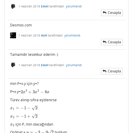
1 Haziran 2016
Emel
tarafından
yorumlandı
Cevapla
Desmos.com
1 Haziran 2016
Anil
tarafından
yorumlandı
Cevapla
Tamamdir tesekkur ederim :)
1 Haziran 2016
Emel
tarafından
yorumlandı
Cevapla
min P=x.y için y=?
3
2
P=x.y=
2
+
3
−
6
2
x
3
+
3
x
2
−
6
x
x
x
x
Türev alınıp sıfıra eşitlenirse
–
√
=
−
1
−
2
x
1
=
−
1
−
2
x
1
–
√
=
−
1
+
2
x
2
=
−
1
+
2
x
2
için P, min olacağından
x
2
x
2
–
√
Ordinat =
=
−
3
−
9
2
buldum.
y
=
−
3
−
9
2
y