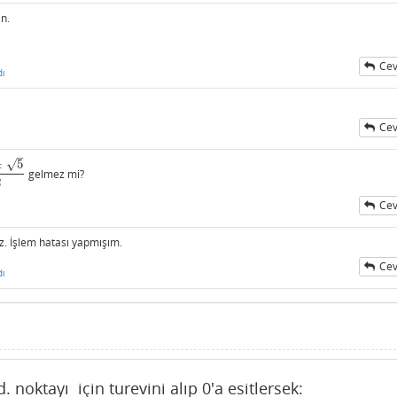
in.
Cev
dı
Cev
–
√
±
5
gelmez mi?
2
Cev
iz. İşlem hatası yapmışım.
Cev
dı
. noktayı için turevini alıp 0'a esitlersek: