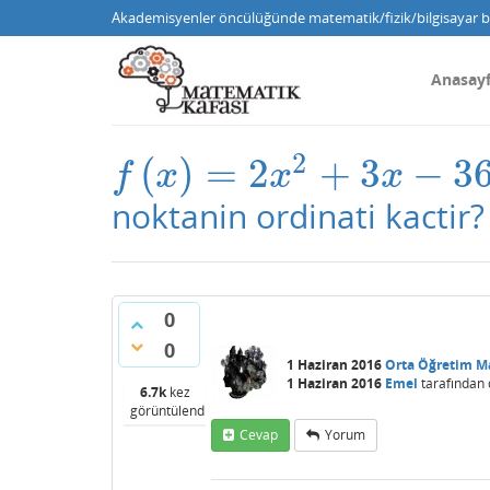
Akademisyenler öncülüğünde matematik/fizik/bilgisayar bi
Anasay
2
(
)
=
2
+
3
−
3
f
(
x
)
=
2
x
2
+
3
x
−
36
f
x
x
x
noktanin ordinati kactir?
0
0
1 Haziran 2016
Orta Öğretim M
1 Haziran 2016
Emel
tarafından
6.7k
kez
görüntülendi
Cevap
Yorum