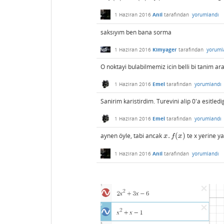
1 Haziran 2016
Anil
tarafından
yorumlandı
saksıyım ben bana sorma
1 Haziran 2016
Kimyager
tarafından
yoruml
O noktayi bulabilmemiz icin belli bi tanim a
1 Haziran 2016
Emel
tarafından
yorumlandı
Sanirim karistirdim. Turevini alip 0'a esitle
1 Haziran 2016
Emel
tarafından
yorumlandı
aynen öyle, tabi ancak
.
(
)
te x yerine y
x
.
f
(
x
)
x
f
x
1 Haziran 2016
Anil
tarafından
yorumlandı