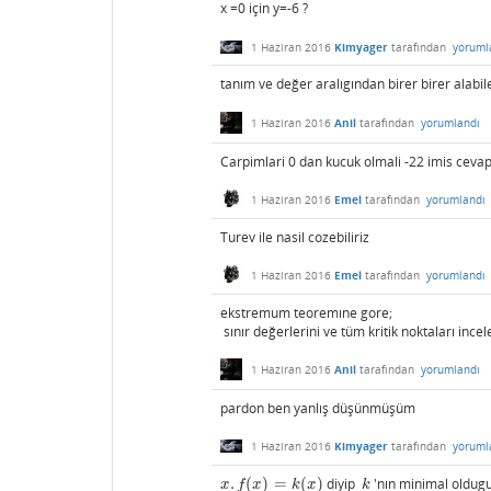
x =0 için y=-6 ?
1 Haziran 2016
Kimyager
tarafından
yoruml
tanım ve değer aralıgından birer birer alabil
1 Haziran 2016
Anil
tarafından
yorumlandı
Carpimlari 0 dan kucuk olmali -22 imis ceva
1 Haziran 2016
Emel
tarafından
yorumlandı
Turev ile nasil cozebiliriz
1 Haziran 2016
Emel
tarafından
yorumlandı
ekstremum teoremıne gore;
sınır değerlerini ve tüm kritik noktaları incel
1 Haziran 2016
Anil
tarafından
yorumlandı
pardon ben yanlış düşünmüşüm
1 Haziran 2016
Kimyager
tarafından
yoruml
.
(
)
=
(
)
diyip
'nın minimal oldugu
x
.
f
(
x
)
=
k
(
x
)
k
x
f
x
k
x
k