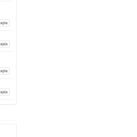
apla
apla
apla
apla