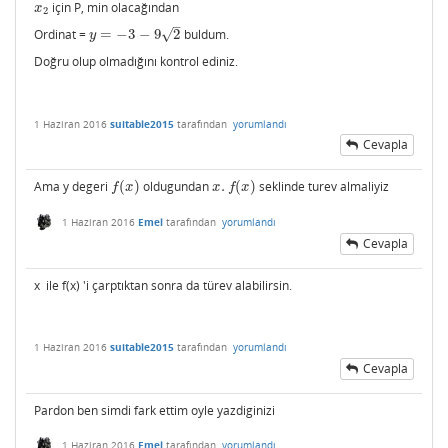
için P, min olacağından
x
2
x
2
–
√
Ordinat =
=
−
3
−
9
2
buldum.
y
=
−
3
−
9
2
y
Doğru olup olmadığını kontrol ediniz.
1 Haziran 2016
suitable2015
tarafından
yorumlandı
Cevapla
Ama y degeri
(
)
oldugundan
.
(
)
seklinde turev almaliyiz
f
(
x
)
x
.
f
(
x
)
f
x
x
f
x
1 Haziran 2016
Emel
tarafından
yorumlandı
Cevapla
x ile f(x) 'i çarptıktan sonra da türev alabilirsin.
1 Haziran 2016
suitable2015
tarafından
yorumlandı
Cevapla
Pardon ben simdi fark ettim oyle yazdiginizi
1 Haziran 2016
Emel
tarafından
yorumlandı