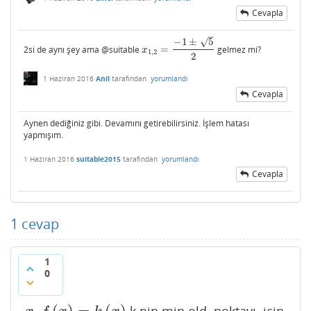
Cevapla
–
√
−
1
±
5
2si de aynı şey ama @suitable
=
gelmez mi?
x
1
,
2
=
−
1
±
5
2
x
1
,
2
2
1 Haziran 2016
Anil
tarafından
yorumlandı
Cevapla
Aynen dediğiniz gibi. Devamını getirebilirsiniz. İşlem hatası
yapmışım.
1 Haziran 2016
suitable2015
tarafından
yorumlandı
Cevapla
1
cevap
1
0
.
(
)
=
(
)
k nin min old. noktayı için