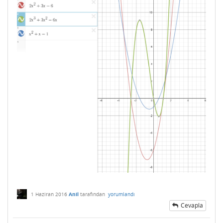
1 Haziran 2016
Anil
tarafından
yorumlandı
Cevapla