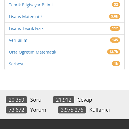
Teorik Bilgisayar Bilimi
32
Lisans Matematik
5.6k
Lisans Teorik Fizik
112
Veri Bilimi
145
Orta Öğretim Matematik
12.7k
Serbest
1k
20,359
Soru
21,912
Cevap
73,672
Yorum
3,975,276
Kullanıcı