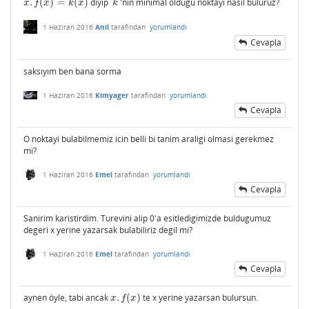
.
(
)
=
(
)
diyip
'nın minimal oldugu noktayı nasıl buluruz?
x
.
f
(
x
)
=
k
(
x
)
k
x
f
x
k
x
k
1 Haziran 2016
Anil
tarafından
yorumlandı
Cevapla
saksıyım ben bana sorma
1 Haziran 2016
Kimyager
tarafından
yorumlandı
Cevapla
O noktayi bulabilmemiz icin belli bi tanim araligi olmasi gerekmez
mi?
1 Haziran 2016
Emel
tarafından
yorumlandı
Cevapla
Sanirim karistirdim. Turevini alip 0'a esitledigimizde buldugumuz
degeri x yerine yazarsak bulabiliriz degil mi?
1 Haziran 2016
Emel
tarafından
yorumlandı
Cevapla
aynen öyle, tabi ancak
.
(
)
te x yerine yazarsan bulursun.
x
.
f
(
x
)
x
f
x