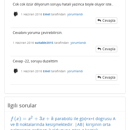
Cok cok özür diliyorum soruyu hatali yazinca boyle oluyor iste..
1 Haziran 2016
Emel
tarafından
yorumlandı
Cevapla
Cevabını yoruma çevirebilirsin.
1 Haziran 2016
suitable2015
tarafından
yorumlandı
Cevapla
Cevap -22, soruyu duzelttim
1 Haziran 2016
Emel
tarafından
yorumlandı
Cevapla
İlgili sorular
2
(
)
=
+
3
+
parabolü ile g(x)=x+t dogrusu A
f
(
x
)
=
x
2
+
3
x
+
k
f
x
x
x
k
ve B noktalarinda kesişmektedir. |AB| kirişinin orta