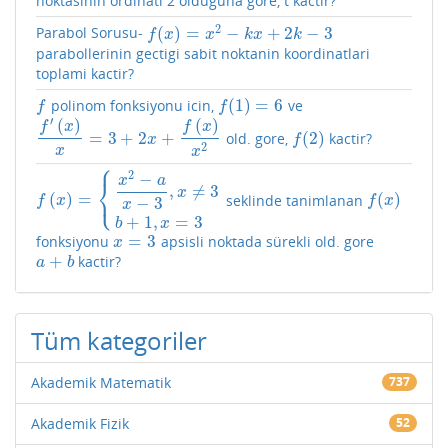
noktasinin ordinati 2 olduguna göre, t kactir?
2
(
)
=
−
+
2
−
3
Parabol Sorusu-
f
(
x
)
=
x
2
−
k
x
+
2
k
−
3
f
x
x
k
x
k
parabollerinin gectigi sabit noktanin koordinatlari
toplami kactir?
(
1
)
=
6
polinom fonksiyonu icin,
ve
f
f
(
1
)
=
6
f
f
′
(
)
(
)
f
x
f
x
=
3
+
2
+
(
2
)
old. gore,
kactir?
f
′
(
x
)
x
=
3
+
2
x
+
f
(
x
)
x
2
f
(
2
)
x
f
2
x
x
⎧
2
−
x
a
⎨
,
≠
3
x
⎩
(
)
=
(
)
seklinde tanimlanan
f
(
x
)
=
{
x
2
−
a
x
−
3
,
x
≠
3
b
+
1
,
x
=
3
f
(
x
)
−
3
f
x
f
x
x
+
1
,
=
3
b
x
=
3
fonksiyonu
apsisli noktada sürekli old. gore
x
=
3
x
+
kactir?
a
+
b
a
b
Tüm kategoriler
Akademik Matematik
737
Akademik Fizik
52