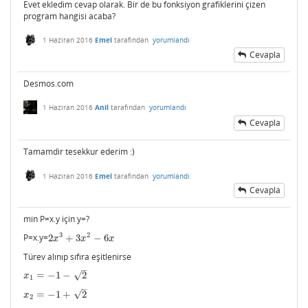
Evet ekledim cevap olarak. Bir de bu fonksiyon grafiklerini çizen
program hangisi acaba?
1 Haziran 2016
Emel
tarafından
yorumlandı
Cevapla
Desmos.com
1 Haziran 2016
Anil
tarafından
yorumlandı
Cevapla
Tamamdir tesekkur ederim :)
1 Haziran 2016
Emel
tarafından
yorumlandı
Cevapla
min P=x.y için y=?
3
2
P=x.y=
2
+
3
−
6
2
x
3
+
3
x
2
−
6
x
x
x
x
Türev alınıp sıfıra eşitlenirse
–
√
=
−
1
−
2
x
1
=
−
1
−
2
x
1
–
√
=
−
1
+
2
x
2
=
−
1
+
2
x
2