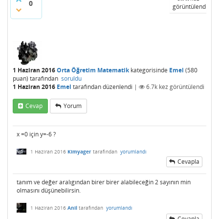
0
görüntülendi
1 Haziran 2016
Orta Öğretim Matematik
kategorisinde
Emel
(
580
puan)
tarafından
soruldu
1 Haziran 2016
Emel
tarafından
düzenlendi
|
6.7k
kez görüntülendi
Cevap
Yorum
x =0 için y=-6 ?
1 Haziran 2016
Kimyager
tarafından
yorumlandı
Cevapla
tanım ve değer aralıgından birer birer alabileceğin 2 sayının min
olmasını düşünebilirsin.
1 Haziran 2016
Anil
tarafından
yorumlandı
Cevapla