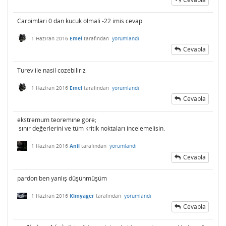
Carpimlari 0 dan kucuk olmali -22 imis cevap
1 Haziran 2016
Emel
tarafından
yorumlandı
Cevapla
Turev ile nasil cozebiliriz
1 Haziran 2016
Emel
tarafından
yorumlandı
Cevapla
ekstremum teoremıne gore;
sınır değerlerini ve tüm kritik noktaları incelemelisin.
1 Haziran 2016
Anil
tarafından
yorumlandı
Cevapla
pardon ben yanlış düşünmüşüm
1 Haziran 2016
Kimyager
tarafından
yorumlandı
Cevapla