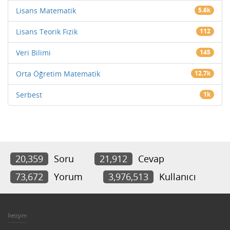
Lisans Matematik
5.6k
Lisans Teorik Fizik
112
Veri Bilimi
145
Orta Öğretim Matematik
12.7k
Serbest
1k
20,359
Soru
21,912
Cevap
73,672
Yorum
3,976,513
Kullanıcı
İletişim