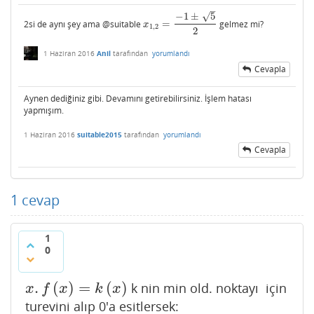
–
√
−
1
±
5
2si de aynı şey ama @suitable
=
gelmez mi?
x
1
,
2
=
−
1
±
5
2
x
1
,
2
2
1 Haziran 2016
Anil
tarafından
yorumlandı
Cevapla
Aynen dediğiniz gibi. Devamını getirebilirsiniz. İşlem hatası
yapmışım.
1 Haziran 2016
suitable2015
tarafından
yorumlandı
Cevapla
1
cevap
1
0
.
(
)
=
(
)
k nin min old. noktayı için
x
.
f
(
x
)
=
k
(
x
)
x
f
x
k
x
turevini alıp 0'a esitlersek: