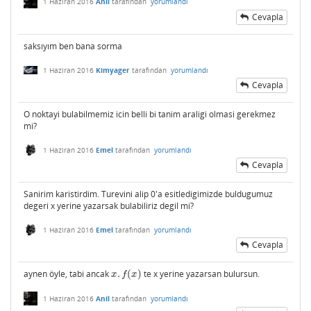
1 Haziran 2016
Anil
tarafından
yorumlandı
Cevapla
saksıyım ben bana sorma
1 Haziran 2016
Kimyager
tarafından
yorumlandı
Cevapla
O noktayi bulabilmemiz icin belli bi tanim araligi olmasi gerekmez
mi?
1 Haziran 2016
Emel
tarafından
yorumlandı
Cevapla
Sanirim karistirdim. Turevini alip 0'a esitledigimizde buldugumuz
degeri x yerine yazarsak bulabiliriz degil mi?
1 Haziran 2016
Emel
tarafından
yorumlandı
Cevapla
aynen öyle, tabi ancak
.
(
)
te x yerine yazarsan bulursun.
x
.
f
(
x
)
x
f
x
1 Haziran 2016
Anil
tarafından
yorumlandı