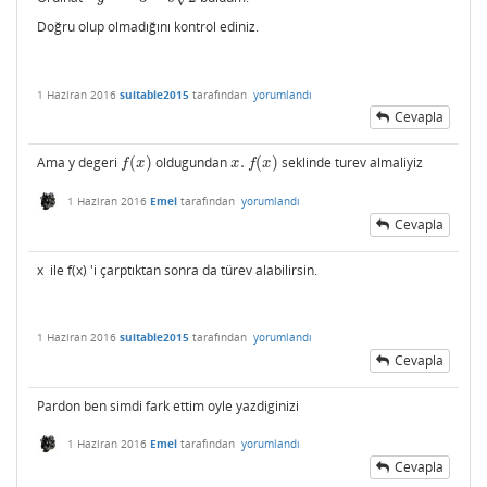
Doğru olup olmadığını kontrol ediniz.
1 Haziran 2016
suitable2015
tarafından
yorumlandı
Cevapla
Ama y degeri
(
)
oldugundan
.
(
)
seklinde turev almaliyiz
f
(
x
)
x
.
f
(
x
)
f
x
x
f
x
1 Haziran 2016
Emel
tarafından
yorumlandı
Cevapla
x ile f(x) 'i çarptıktan sonra da türev alabilirsin.
1 Haziran 2016
suitable2015
tarafından
yorumlandı
Cevapla
Pardon ben simdi fark ettim oyle yazdiginizi
1 Haziran 2016
Emel
tarafından
yorumlandı
Cevapla