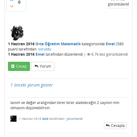
0
görüntülendi
1 Haziran 2016
Orta Öğretim Matematik
kategorisinde
Emel
(
580
puan)
tarafından
soruldu
1 Haziran 2016
Emel
tarafından
düzenlendi
|
6.7k
kez görüntülendi
Cevap
Yorum
1 önceki yorum göster
tanım ve değer aralıgından birer birer alabileceğin 2 sayının min
olmasını düşünebilirsin.
1 Haziran 2016
Anil
tarafından
yorumlandı
Cevapla