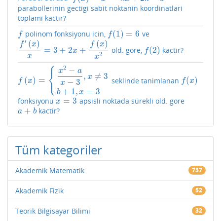
parabollerinin gectigi sabit noktanin koordinatlari
toplami kactir?
(
1
)
=
6
polinom fonksiyonu icin,
ve
f
f
(
1
)
=
6
f
f
′
(
)
(
)
f
x
f
x
=
3
+
2
+
(
2
)
old. gore,
kactir?
f
′
(
x
)
x
=
3
+
2
x
+
f
(
x
)
x
2
f
(
2
)
x
f
2
x
x
⎧
2
−
x
a
⎨
,
≠
3
x
⎩
(
)
=
(
)
seklinde tanimlanan
f
(
x
)
=
{
x
2
−
a
x
−
3
,
x
≠
3
b
+
1
,
x
=
3
f
(
x
)
−
3
f
x
f
x
x
+
1
,
=
3
b
x
=
3
fonksiyonu
apsisli noktada sürekli old. gore
x
=
3
x
+
kactir?
a
+
b
a
b
Tüm kategoriler
Akademik Matematik
737
Akademik Fizik
52
Teorik Bilgisayar Bilimi
32