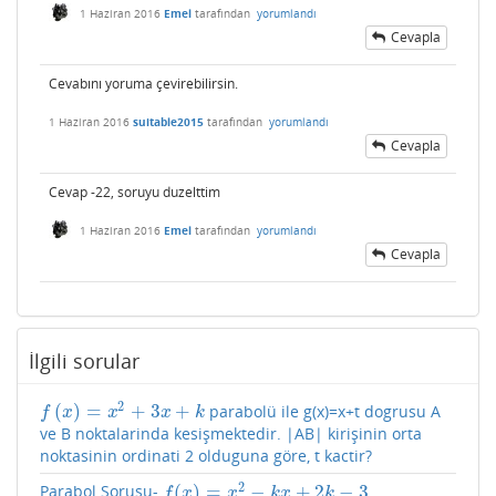
1 Haziran 2016
Emel
tarafından
yorumlandı
Cevapla
Cevabını yoruma çevirebilirsin.
1 Haziran 2016
suitable2015
tarafından
yorumlandı
Cevapla
Cevap -22, soruyu duzelttim
1 Haziran 2016
Emel
tarafından
yorumlandı
Cevapla
İlgili sorular
2
(
)
=
+
3
+
parabolü ile g(x)=x+t dogrusu A
f
(
x
)
=
x
2
+
3
x
+
k
f
x
x
x
k
ve B noktalarinda kesişmektedir. |AB| kirişinin orta
noktasinin ordinati 2 olduguna göre, t kactir?
2
(
)
=
−
+
2
−
3
Parabol Sorusu-
f
(
x
)
=
x
2
−
k
x
+
2
k
−
3
f
x
x
k
x
k