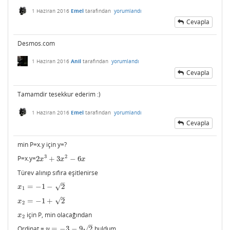
1 Haziran 2016
Emel
tarafından
yorumlandı
Cevapla
Desmos.com
1 Haziran 2016
Anil
tarafından
yorumlandı
Cevapla
Tamamdir tesekkur ederim :)
1 Haziran 2016
Emel
tarafından
yorumlandı
Cevapla
min P=x.y için y=?
3
2
P=x.y=
2
+
3
−
6
2
x
3
+
3
x
2
−
6
x
x
x
x
Türev alınıp sıfıra eşitlenirse
–
√
=
−
1
−
2
x
1
=
−
1
−
2
x
1
–
√
=
−
1
+
2
x
2
=
−
1
+
2
x
2
için P, min olacağından
x
2
x
2
–
√
Ordinat =
=
−
3
−
9
2
buldum.
y
=
−
3
−
9
2
y