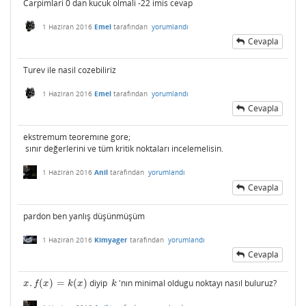
Carpimlari 0 dan kucuk olmali -22 imis cevap
1 Haziran 2016
Emel
tarafından
yorumlandı
Cevapla
Turev ile nasil cozebiliriz
1 Haziran 2016
Emel
tarafından
yorumlandı
Cevapla
ekstremum teoremıne gore;
sınır değerlerini ve tüm kritik noktaları incelemelisin.
1 Haziran 2016
Anil
tarafından
yorumlandı
Cevapla
pardon ben yanlış düşünmüşüm
1 Haziran 2016
Kimyager
tarafından
yorumlandı
Cevapla
.
(
)
=
(
)
diyip
'nın minimal oldugu noktayı nasıl buluruz?
x
.
f
(
x
)
=
k
(
x
)
k
x
f
x
k
x
k