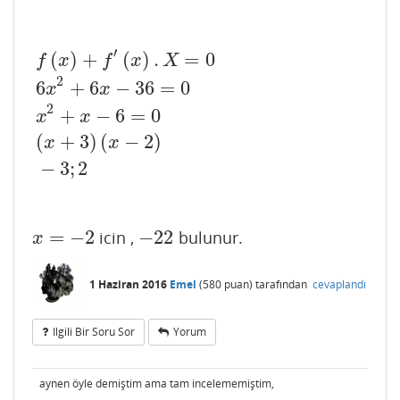
′
(
)
+
(
)
.
=
0
f
x
f
x
X
2
6
+
6
−
36
=
0
x
x
2
f
(
x
)
+
f
′
(
x
)
.
X
=
0
6
x
2
+
6
x
−
36
=
0
x
2
+
x
−
6
=
0
(
x
+
3
)
(
x
−
2
)
−
3
;
2
+
−
6
=
0
x
x
(
+
3
)
(
−
2
)
x
x
−
3
;
2
=
−
2
−
22
icin ,
bulunur.
x
=
−
2
−
22
x
1 Haziran 2016
Emel
(
580
puan)
tarafından
cevaplandı
Ilgili Bir Soru Sor
Yorum
aynen öyle demiştim ama tam incelememiştim,