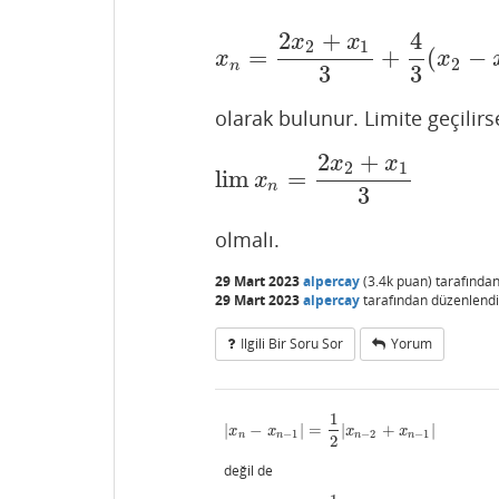
2
+
4
x
x
2
1
=
+
(
−
x
n
=
2
x
2
+
x
1
3
+
4
3
(
x
2
−
x
1
)
(
x
x
2
n
3
3
olarak bulunur. Limite geçilirs
2
+
x
x
2
1
lim
=
lim
x
n
=
2
x
2
+
x
1
3
x
n
3
olmalı.
29 Mart 2023
alpercay
(
3.4k
puan)
tarafında
29 Mart 2023
alpercay
tarafından
düzenlendi
Ilgili Bir Soru Sor
Yorum
1
|
−
|
=
|
+
|
|
x
n
−
x
n
−
1
|
=
1
2
|
x
n
−
2
+
x
n
−
1
|
x
x
x
x
−
1
−
2
−
1
n
n
n
n
2
değil de