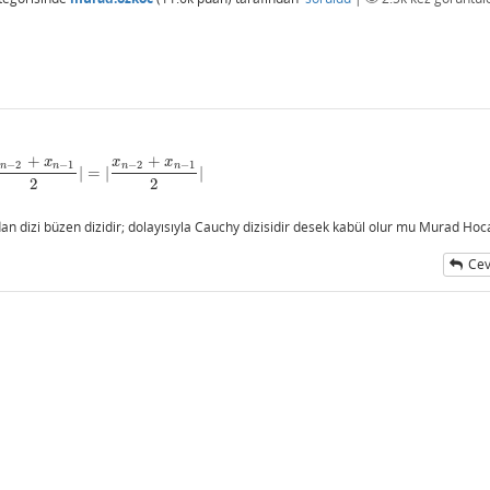
+
+
x
x
x
x
−
2
−
1
−
2
−
1
n
n
n
n
|
=
|
|
|
=
|
x
n
−
2
+
x
n
−
1
2
|
2
2
n dizi büzen dizidir; dolayısıyla Cauchy dizisidir desek kabül olur mu Murad Hoc
Cev