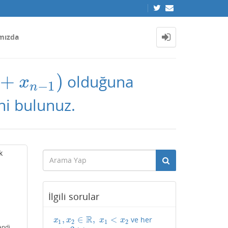
mızda
+
)
olduğuna
−
1
)
x
−
1
n
ni bulunuz.
k
İlgili sorular
R
,
∈
,
<
ve her
x
1
,
x
2
∈
R
,
x
1
<
x
2
x
x
x
x
1
2
1
2
endi