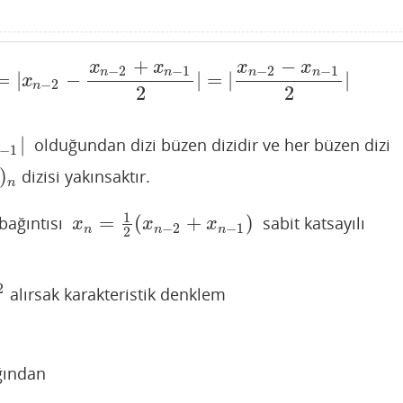
+
−
x
x
x
x
−
2
−
1
−
2
−
1
n
n
n
n
=
|
−
|
=
|
|
−
x
n
−
2
+
x
n
−
1
2
|
=
|
x
n
−
2
−
x
n
−
1
2
|
x
−
2
n
2
2
|
olduğundan dizi büzen dizidir ve her büzen dizi
−
1
)
dizisi yakınsaktır.
n
n
1
=
(
+
)
 bağıntısı
sabit katsayılı
x
n
=
1
2
(
x
n
−
2
+
x
n
−
1
)
x
x
x
−
2
−
1
n
n
n
2
2
alırsak karakteristik denklem
ğından