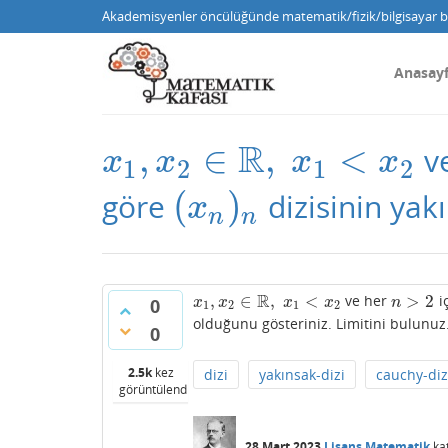
Akademisyenler öncülüğünde matematik/fizik/bilgisayar bi
Anasay
R
,
∈
,
<
v
x
1
,
x
2
∈
R
,
x
1
<
x
2
x
x
x
x
1
2
1
2
(
)
göre
dizisinin yak
(
x
n
)
n
x
n
n
R
,
∈
,
<
>
2
ve her
i
x
1
,
x
2
∈
R
,
x
1
<
x
2
n
>
2
0
x
x
x
x
n
1
2
1
2
olduğunu gösteriniz. Limitini bulunuz
0
2.5k
kez
dizi
yakınsak-dizi
cauchy-diz
görüntülendi
28 Mart 2023
Lisans Matematik
ka