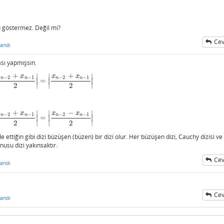
u göstermez. Değil mi?
Cev
andı
ası yapmışsın.
+
+
x
x
x
x
∣
∣
∣
−
2
−
1
−
2
−
1
n
n
n
n
∣
=
∣
∣
2
+
x
n
−
1
2
|
=
|
x
n
−
2
+
x
n
−
1
2
|
∣
∣
∣
2
2
+
−
x
x
x
x
∣
∣
∣
−
2
−
1
−
2
−
1
n
n
n
n
∣
=
∣
∣
2
+
x
n
−
1
2
|
=
|
x
n
−
2
−
x
n
−
1
2
|
∣
∣
∣
2
2
ettiğin gibi dizi büzüşen (büzen) bir dizi olur. Her büzüşen dizi, Cauchy dizisi ve
usu dizi yakınsaktır.
Cev
andı
Cev
andı