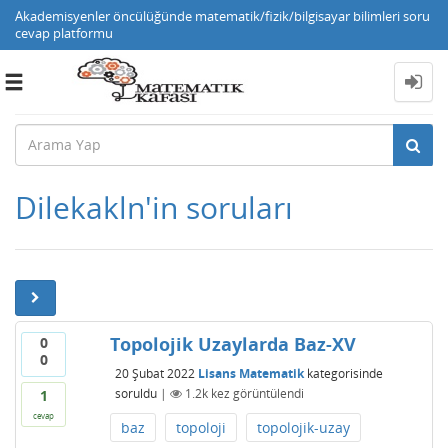
Akademisyenler öncülüğünde matematik/fizik/bilgisayar bilimleri soru
cevap platformu
Toggle
navigation
Dilekakln'in soruları
Topolojik Uzaylarda Baz-XV
0
0
20 Şubat 2022
Lisans Matematik
kategorisinde
soruldu
|
1.2k
kez görüntülendi
1
cevap
baz
topoloji
topolojik-uzay