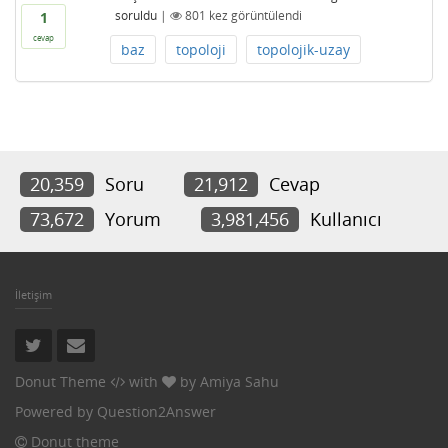
soruldu
|
801
kez görüntülendi
1
cevap
baz
topoloji
topolojik-uzay
20,359
Soru
21,912
Cevap
73,672
Yorum
3,981,456
Kullanıcı
İletişim
Donut Theme
with
by
Amiya Sahu
Powered by
Question2Answer
Donut theme