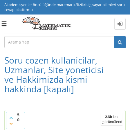
Akademisyenler öncülüğünde matematik/fizik/bilgisayar bilimleri soru
cevap platformu
Toggle
navigation
Soru cozen kullanicilar,
Uzmanlar, Site yoneticisi
ve Hakkimizda kismi
hakkinda
[kapalı]
5
2.3k
kez
0
görüntülendi