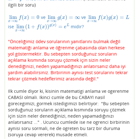
ilgili bir soru)
lim
(
)
=
0
lim
(
)
=
∞
lim
(
)
(
)
=
ve
ve
lim
x
→
∞
f
(
x
)
=
0
lim
x
→
∞
g
(
x
)
=
∞
lim
x
→
∞
f
(
x
)
g
(
x
)
=
L
f
x
g
x
f
x
g
x
L
→
∞
→
∞
→
∞
x
x
x
(
)
lim
(
1
+
(
)
)
=
g
x
L
ise
midir?
lim
x
→
∞
(
1
+
f
(
x
)
)
g
(
x
)
=
e
L
f
x
e
→
∞
x
"Önceliğimiz ödev sorularının yanıtlarını bulmak değil
matematiği anlama ve öğrenme çabasında olan herkese
yol göstermektir. Bu sebepten sorduğunuz soruların
açıklama kısmında soruyu çözmek için sizin neler
denediğinizi, neden yapamadığınızı anlatırsanız daha iyi
yardım alabilirsiniz. Birbirinin aynısı test sorularını tekrar
tekrar çözmek hedeflerimiz arasında değil."
Ilk cumle diyor ki, kisinin matematigi anlama ve ogerenme
CABASI olmali. Ikinci cumle de bu CABAYI nasil
gorecegimizi, gormek istedigimizi belirtiyor: "Bu sebepten
sorduğunuz soruların açıklama kısmında soruyu çözmek
için sizin neler denediğinizi, neden yapamadığınızı
anlatırsanız ..." . Ucuncu cumlede ise ne ogrenci birbirinin
aynisi soru sormali, ne de ogreten bu tarz bir duruma
(soruya cevap vererek) musade etmeli.