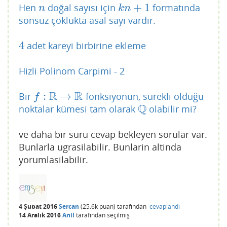
+
1
Hen
doğal sayısı için
formatında
n
k
n
+
1
n
k
n
sonsuz çoklukta asal sayı vardır.
4
adet kareyi birbirine ekleme
4
Hizli Polinom Carpimi - 2
R
R
:
→
Bir
fonksiyonun, sürekli olduğu
f
:
R
→
R
f
Q
noktalar kümesi tam olarak
olabilir mi?
Q
ve daha bir suru cevap bekleyen sorular var.
Bunlarla ugrasilabilir. Bunlarin altinda
yorumlasilabilir.
4 Şubat 2016
Sercan
(
25.6k
puan)
tarafından
cevaplandı
14 Aralık 2016
Anil
tarafından
seçilmiş