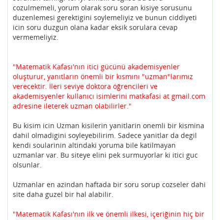
cozulmemeli, yorum olarak soru soran kisiye sorusunu
duzenlemesi gerektigini soylemeliyiz ve bunun ciddiyeti
icin soru duzgun olana kadar eksik sorulara cevap
vermemeliyiz.
"Matematik Kafası'nın itici gücünü akademisyenler
oluşturur, yanıtların önemli bir kısmını "uzman"larımız
verecektir. İleri seviye doktora öğrencileri ve
akademisyenler kullanıcı isimlerini matkafasi at gmail.com
adresine ileterek uzman olabilirler."
Bu kisim icin Uzman kisilerin yanitlarin onemli bir kismina
dahil olmadigini soyleyebilirim. Sadece yanitlar da degil
kendi soularinin altindaki yoruma bile katilmayan
uzmanlar var. Bu siteye elini pek surmuyorlar ki itici guc
olsunlar.
Uzmanlar en azindan haftada bir soru sorup cozseler dahi
site daha guzel bir hal alabilir.
"Matematik Kafası'nın ilk ve önemli ilkesi, içeriğinin hiç bir