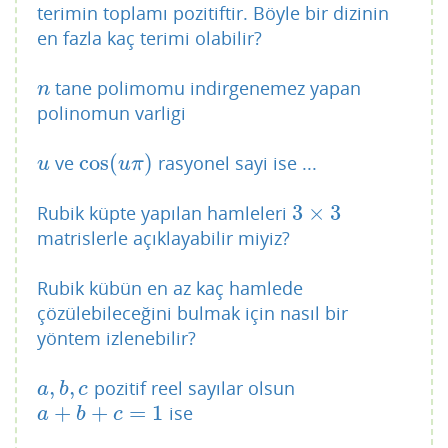
terimin toplamı pozitiftir. Böyle bir dizinin
en fazla kaç terimi olabilir?
tane polimomu indirgenemez yapan
n
n
polinomun varligi
cos
(
)
ve
rasyonel sayi ise ...
u
cos
(
u
π
)
u
u
π
3
×
3
Rubik küpte yapılan hamleleri
3
×
3
matrislerle açıklayabilir miyiz?
Rubik kübün en az kaç hamlede
çözülebileceğini bulmak için nasıl bir
yöntem izlenebilir?
,
,
pozitif reel sayılar olsun
a
,
b
,
c
a
b
c
+
+
=
1
ise
a
+
b
+
c
=
1
a
b
c