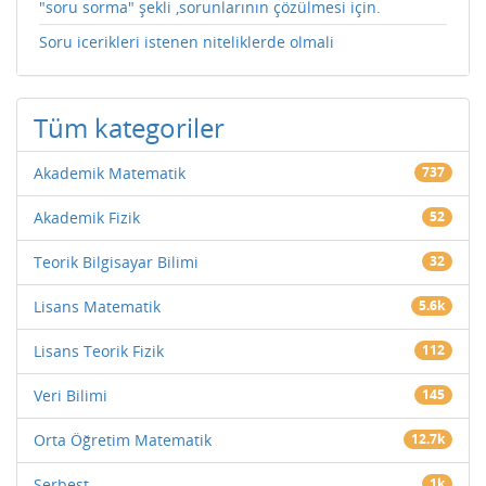
"soru sorma" şekli ,sorunlarının çözülmesi için.
Soru icerikleri istenen niteliklerde olmali
Tüm kategoriler
Akademik Matematik
737
Akademik Fizik
52
Teorik Bilgisayar Bilimi
32
Lisans Matematik
5.6k
Lisans Teorik Fizik
112
Veri Bilimi
145
Orta Öğretim Matematik
12.7k
Serbest
1k