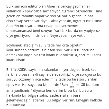
Bu kisim icin editor olan Alper -alpercay(geomania)
kullanicisi- epey caba sarf ediyor. Ogrenci ogrencidir. Isine
gelen en rahatini yapar ve soruyu yazip gecebilir, nasil
olsa cevap veren var diye. Fakat yetiskin, ogretici bir kisinin
Alper'in bu uyarilarina cevap bile vermemesi,
umursamamasi beni uzuyor. Yani biz burda ne yapiyoruz
diye geciriyorum icimden. Neye caba, neye vakit.
Soylemek istedigim su: Sitede her orta ogretim
konusundan cozulmus bir ton soru var, 8700+ soru ne
demek ya! Boyle bir test kitabi bile yoktur ki, cozumlu soru
kitabi olsun.
202020
Biri "
sayisinin rakamlarini yer degistirirsek kac
202020
farkli alti basamakli sayi elde edebiliriz" diye soruyorsa bu
soruyu cozmeyin rica ederim. Sitede bu tarz sorulardan
6
!
=
20
epey var. Ha, sayet bu kisi bir de "Ben
buldum
6
!
3
!
3
!
=
20
3
!
3
!
ama yanlismis." diyorsa ben derim ki bu kisi bu soru
hakkinda bir bilgiye sahip, sadece sifirin basa
gelemeyecegini atlamis. Bu bilgiyi veririm. Emegini katkida
bulunurum.