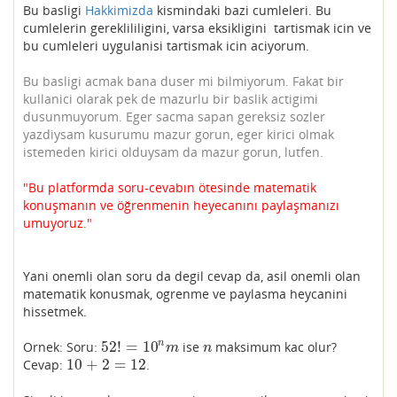
Bu basligi
Hakkimizda
kismindaki bazi cumleleri. Bu
cumlelerin gereklililigini, varsa eksikligini tartismak icin ve
bu cumleleri uygulanisi tartismak icin aciyorum.
Bu basligi acmak bana duser mi bilmiyorum. Fakat bir
kullanici olarak pek de mazurlu bir baslik actigimi
dusunmuyorum. Eger sacma sapan gereksiz sozler
yazdiysam kusurumu mazur gorun, eger kirici olmak
istemeden kirici olduysam da mazur gorun, lutfen.
"Bu platformda soru-cevabın ötesinde matematik
konuşmanın ve öğrenmenin heyecanını paylaşmanızı
umuyoruz."
Yani onemli olan soru da degil cevap da, asil onemli olan
matematik konusmak, ogrenme ve paylasma heycanini
hissetmek.
52
!
=
10
n
Ornek: Soru:
ise
maksimum kac olur?
52
!
=
10
n
m
n
m
n
10
+
2
=
12
Cevap:
.
10
+
2
=
12