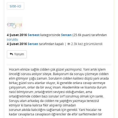
site-ici
4 Şubat 2016
Serbest
kategorisinde
Sercan
(
25.6k
puan)
tarafından
soruldu
4 Şubat 2016
Sercan
tarafından
kapalı
|
2.3k
kez görüntülendi
Yorum
Hocam elinize sağlık cidden çok güzel yazmışsınız. Yani artık işlem
önceliği sorusu atılıyor siteye. Bakıyorum da soruyu çözmeye cidden
elim gitmiyor çoğu zaman. Soruların cidden kalitesi düştü yani arada
birkaç güzel soru atanlar oluyor, ki genelde onlara cevap vermeye
çalışıyorum, onlar da bir avuç insan. Akademikte ve lisansta durum
nasıl bilmiyorum ,ortaöğretim seviyesi olduğumdan, ama
ortaöğretimde cidden bazı sorular sırf sorulmuş olmak için sanki.
Soruyu atan arkadaş da cidden ne yaptığını yazmaya tenezzül
etmiyor ki bana kalırsa fikir alışverişi olmadan
sorunun akılda kalıcılığını sağlamak için gerekli. Yani hocalar ne
kadar cevaplarsa cevaplasın öğrenciler de efor sarfetmeden bir