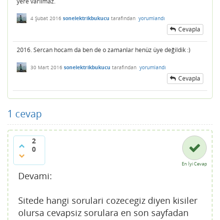
yere varılmaz.
4 Şubat 2016
sonelektrikbukucu
tarafından
yorumlandı
Cevapla
2016. Sercan hocam da ben de o zamanlar henüz üye değildik :)
30 Mart 2016
sonelektrikbukucu
tarafından
yorumlandı
Cevapla
1
cevap
2
0
En İyi Cevap
Devami:
Sitede hangi sorulari cozecegiz diyen kisiler
olursa cevapsiz sorulara en son sayfadan