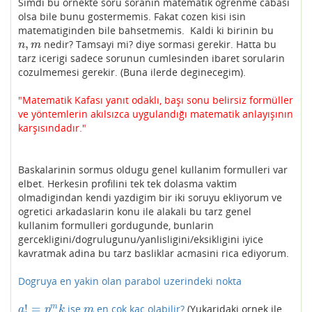
Simdi bu ornekte soru soranin matematik ogrenme cabasi
olsa bile bunu gostermemis. Fakat cozen kisi isin
matematiginden bile bahsetmemis. Kaldi ki birinin bu
,
nedir? Tamsayi mi? diye sormasi gerekir. Hatta bu
n
,
m
n
m
tarz icerigi sadece sorunun cumlesinden ibaret sorularin
cozulmemesi gerekir. (Buna ilerde deginecegim).
"Matematik Kafası yanıt odaklı, başı sonu belirsiz formüller
ve yöntemlerin akılsızca uygulandığı matematik anlayışının
karşısındadır."
Baskalarinin sormus oldugu genel kullanim formulleri var
elbet. Herkesin profilini tek tek dolasma vaktim
olmadigindan kendi yazdigim bir iki soruyu ekliyorum ve
ogretici arkadaslarin konu ile alakali bu tarz genel
kullanim formulleri gordugunde, bunlarin
gercekligini/dogrulugunu/yanlisligini/eksikligini iyice
kavratmak adina bu tarz basliklar acmasini rica ediyorum.
Dogruya en yakin olan parabol uzerindeki nokta
!
=
m
ise
en cok kac olabilir?
(Yukaridaki ornek ile
a
!
=
p
m
k
m
a
p
k
m