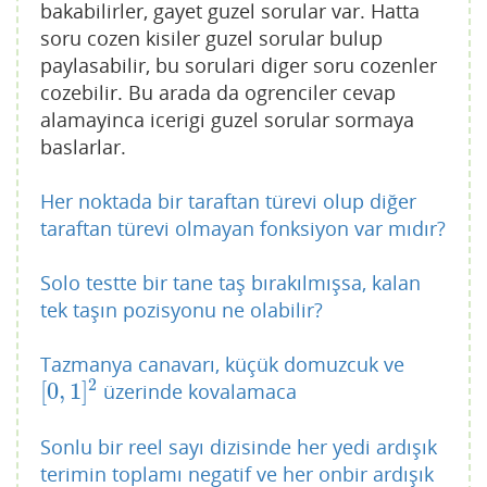
bakabilirler, gayet guzel sorular var. Hatta
soru cozen kisiler guzel sorular bulup
paylasabilir, bu sorulari diger soru cozenler
cozebilir. Bu arada da ogrenciler cevap
alamayinca icerigi guzel sorular sormaya
baslarlar.
Her noktada bir taraftan türevi olup diğer
taraftan türevi olmayan fonksiyon var mıdır?
Solo testte bir tane taş bırakılmışsa, kalan
tek taşın pozisyonu ne olabilir?
Tazmanya canavarı, küçük domuzcuk ve
2
[
0
,
1
]
üzerinde kovalamaca
[
0
,
1
]
2
Sonlu bir reel sayı dizisinde her yedi ardışık
terimin toplamı negatif ve her onbir ardışık