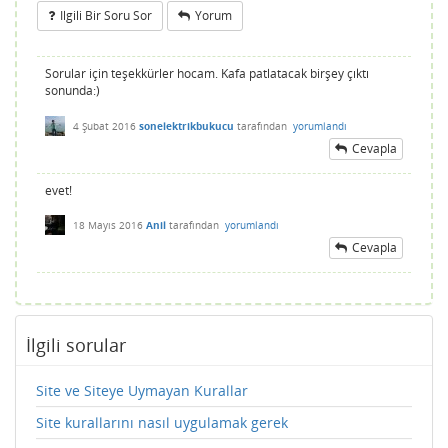
Ilgili Bir Soru Sor
Yorum
Sorular için teşekkürler hocam. Kafa patlatacak birşey çıktı
sonunda:)
4 Şubat 2016
sonelektrikbukucu
tarafından
yorumlandı
Cevapla
evet!
18 Mayıs 2016
Anil
tarafından
yorumlandı
Cevapla
İlgili sorular
Site ve Siteye Uymayan Kurallar
Site kurallarını nasıl uygulamak gerek