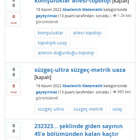
komşuluklar ailesi-topoloji
[kapalı]
0
19 Kasım 2022
Akademik Matematik
kategorisinde
gayeyılmaz
(
13
puan)
tarafından
soruldu
|
1.2k
kez
0
görüntülendi
cevap
komşuluklar
ailesi-topoloji-
topolojik-uzay
ailenin-doğurduğu-topoloji
süzgeç-ultra süzgeç-metrik uaza
0
0
[kapalı]
0
19 Kasım 2022
Akademik Matematik
kategorisinde
gayeyılmaz
(
13
puan)
tarafından
soruldu
|
985
kez
cevap
görüntülendi
süzgeç-ultra
süzgeç-metrik
uzay
232323… şeklinde giden sayının
0
0
45’e bölümünden kalan kaçtır