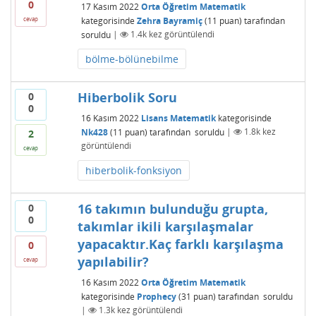
0
17 Kasım 2022
Orta Öğretim Matematik
kategorisinde
Zehra Bayramiç
(
11
puan)
tarafından
cevap
soruldu
|
1.4k
kez görüntülendi
bölme-bölünebilme
Hiberbolik Soru
0
0
16 Kasım 2022
Lisans Matematik
kategorisinde
Nk428
(
11
puan)
tarafından
soruldu
|
1.8k
kez
2
görüntülendi
cevap
hiberbolik-fonksiyon
16 takımın bulunduğu grupta,
0
0
takımlar ikili karşılaşmalar
yapacaktır.Kaç farklı karşılaşma
0
yapılabilir?
cevap
16 Kasım 2022
Orta Öğretim Matematik
kategorisinde
Prophecy
(
31
puan)
tarafından
soruldu
|
1.3k
kez görüntülendi