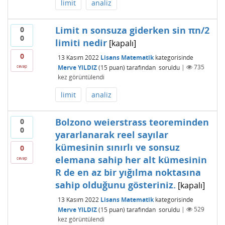
limit
analiz
Limit n sonsuza giderken sin πn/2
0
0
limiti nedir
[kapalı]
0
13 Kasım 2022
Lisans Matematik
kategorisinde
Merve YILDIZ
(
15
puan)
tarafından
soruldu
|
735
cevap
kez görüntülendi
limit
analiz
Bolzono weierstrass teoreminden
0
0
yararlanarak reel sayılar
kümesinin sınırlı ve sonsuz
0
elemana sahip her alt kümesinin
cevap
R de en az bir yığılma noktasına
sahip olduğunu gösteriniz.
[kapalı]
13 Kasım 2022
Lisans Matematik
kategorisinde
Merve YILDIZ
(
15
puan)
tarafından
soruldu
|
529
kez görüntülendi