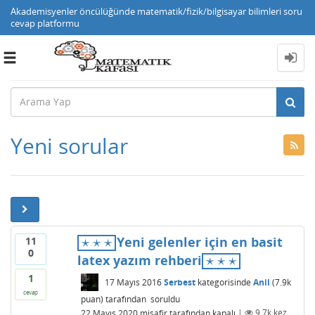
Akademisyenler öncülüğünde matematik/fizik/bilgisayar bilimleri soru
cevap platformu
Toggle
navigation
Yeni sorular
⋆
⋆
⋆
Yeni gelenler için en basit
11
⋆
⋆
⋆
0
⋆
⋆
⋆
latex yazım rehberi
⋆
⋆
⋆
1
17 Mayıs 2016
Serbest
kategorisinde
Anil
(
7.9k
cevap
puan)
tarafından
soruldu
22 Mayıs 2020
misafir
tarafından
kapalı
|
9.7k
kez