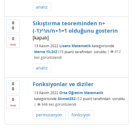
analiz
Sıkıştırma teoreminden n+
0
0
(-1)^\n/n+1=1 olduğunu gosterin
[kapalı]
0
cevap
13 Kasım 2022
Lisans Matematik
kategorisinde
Merve YILDIZ
(
15
puan)
tarafından
soruldu
|
412
kez görüntülendi
analiz
Fonksiyonlar ve diziler
0
0
13 Kasım 2022
Orta Öğretim Matematik
kategorisinde
Ahmet352
(
12
puan)
tarafından
soruldu
0
|
946
kez görüntülendi
cevap
permutasyon
fonksiyon