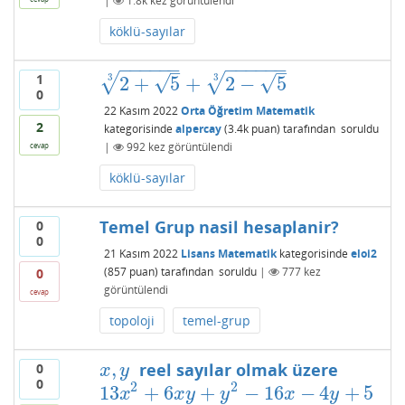
|
1.8k
kez görüntülendi
köklü-sayılar
−
−
−
−
−
−
−
−
−
−
−
−
–
–
1
√
√
3
3
√
√
2
+
5
+
2
−
5
2
+
5
3
+
2
−
5
3
0
22 Kasım 2022
Orta Öğretim Matematik
2
kategorisinde
alpercay
(
3.4k
puan)
tarafından
soruldu
|
992
kez görüntülendi
cevap
köklü-sayılar
Temel Grup nasil hesaplanir?
0
0
21 Kasım 2022
Lisans Matematik
kategorisinde
eloi2
(
857
puan)
tarafından
soruldu
|
777
kez
0
görüntülendi
cevap
topoloji
temel-grup
,
reel sayılar olmak üzere
0
x
,
y
x
y
0
2
2
13
+
6
+
−
16
−
4
+
5
13
x
2
+
6
x
y
+
y
2
−
16
x
−
4
y
+
5
x
x
y
y
x
y