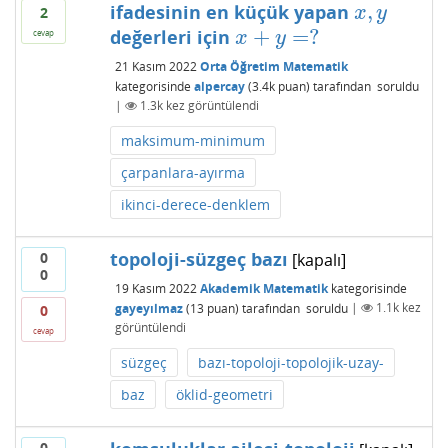
,
ifadesinin en küçük yapan
x
,
y
x
y
2
+
=
?
değerleri için
x
+
y
=
?
cevap
x
y
21 Kasım 2022
Orta Öğretim Matematik
kategorisinde
alpercay
(
3.4k
puan)
tarafından
soruldu
|
1.3k
kez görüntülendi
maksimum-minimum
çarpanlara-ayırma
ikinci-derece-denklem
topoloji-süzgeç bazı
0
[kapalı]
0
19 Kasım 2022
Akademik Matematik
kategorisinde
gayeyılmaz
(
13
puan)
tarafından
soruldu
|
1.1k
kez
0
görüntülendi
cevap
süzgeç
bazı-topoloji-topolojik-uzay-
baz
öklid-geometri
0