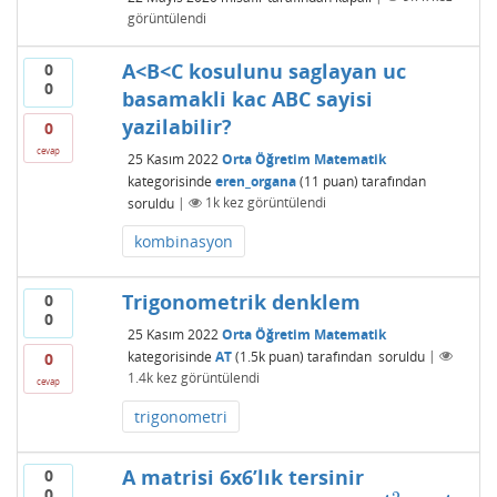
görüntülendi
A<B<C kosulunu saglayan uc
0
0
basamakli kac ABC sayisi
yazilabilir?
0
cevap
25 Kasım 2022
Orta Öğretim Matematik
kategorisinde
eren_organa
(
11
puan)
tarafından
soruldu
|
1k
kez görüntülendi
kombinasyon
Trigonometrik denklem
0
0
25 Kasım 2022
Orta Öğretim Matematik
kategorisinde
AT
(
1.5k
puan)
tarafından
soruldu
|
0
1.4k
kez görüntülendi
cevap
trigonometri
A matrisi 6x6’lık tersinir
0
0