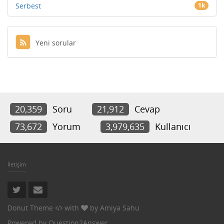
Serbest
1k
Yeni sorular
20,359
Soru
21,912
Cevap
73,672
Yorum
3,979,635
Kullanıcı
İletişim
Donut Theme
with
by
Amiya Sahu
Powered by
Question2Answer