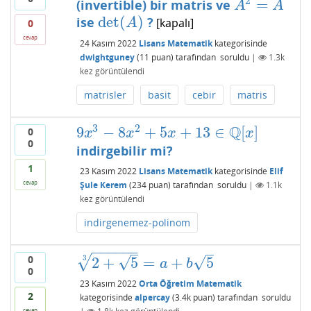
2
=
(invertible) bir matris ve
A
2
=
A
A
A
det
(
)
ise
?
det
(
A
)
[kapalı]
A
0
cevap
24 Kasım 2022
Lisans Matematik
kategorisinde
dwightguney
(
11
puan)
tarafından
soruldu
|
1.3k
kez görüntülendi
matrisler
basit
cebir
matris
3
2
Q
9
−
8
+
5
+
13
∈
[
]
0
9
x
3
−
8
x
2
+
5
x
+
13
∈
Q
[
x
]
x
x
x
x
0
indirgebilir mi?
1
23 Kasım 2022
Lisans Matematik
kategorisinde
Elif
cevap
Şule Kerem
(
234
puan)
tarafından
soruldu
|
1.1k
kez görüntülendi
indirgenemez-polinom
−
−
−
−
−
−
–
–
0
√
3
√
√
2
+
5
=
+
5
2
+
5
3
=
a
+
b
5
a
b
0
23 Kasım 2022
Orta Öğretim Matematik
2
kategorisinde
alpercay
(
3.4k
puan)
tarafından
soruldu
cevap