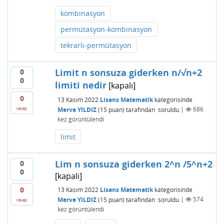
kombinasyon
permütasyon-kombinasyon
tekrarlı-permütasyon
Limit n sonsuza giderken n/√n+2
0
0
limiti nedir
[kapalı]
0
13 Kasım 2022
Lisans Matematik
kategorisinde
Merve YILDIZ
(
15
puan)
tarafından
soruldu
|
686
cevap
kez görüntülendi
limit
Lim n sonsuza giderken 2^n /5^n+2
0
0
[kapalı]
0
13 Kasım 2022
Lisans Matematik
kategorisinde
Merve YILDIZ
(
15
puan)
tarafından
soruldu
|
574
cevap
kez görüntülendi