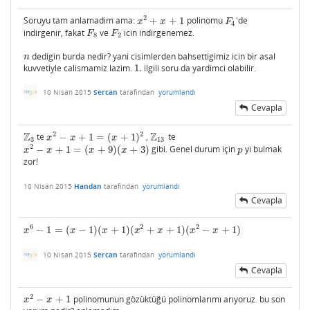
2
Soruyu tam anlamadim ama:
+
+
1
polinomu
'de
x
2
+
x
+
1
F
4
x
x
F
4
indirgenir, fakat
ve
icin indirgenemez.
F
8
F
2
F
F
8
2
dedigin burda nedir? yani cisimlerden bahsettigimiz icin bir asal
n
n
kuvvetiyle calismamiz lazim.
1.
ilgili soru da yardimci olabilir.
1.
10 Nisan 2015
Sercan
tarafından
yorumlandı
Cevapla
Z
Z
2
2
te
−
+
1
=
(
+
1
)
,
te
Z
3
x
2
−
x
+
1
=
(
x
+
1
)
2
Z
13
x
x
x
3
13
2
−
+
1
=
(
+
9
)
(
+
3
)
gibi. Genel durum için
yi bulmak
x
2
−
x
+
1
=
(
x
+
9
)
(
x
+
3
)
p
x
x
x
x
p
zor!
10 Nisan 2015
Handan
tarafından
yorumlandı
Cevapla
6
2
2
−
1
=
(
−
1
)
(
+
1
)
(
+
+
1
)
(
−
+
1
)
x
6
−
1
=
(
x
−
1
)
(
x
+
1
)
(
x
2
+
x
+
1
)
(
x
2
−
x
+
1
)
x
x
x
x
x
x
x
10 Nisan 2015
Sercan
tarafından
yorumlandı
Cevapla
2
−
+
1
polinomunun gözüktüğü polinomlarımı arıyoruz. bu son
x
2
−
x
+
1
x
x