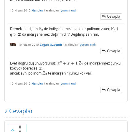
10 Nisan 2015
Handan
tarafından
yorumlandı
Cevapla
F
F
Demek istediğim
de indirgenemez olan her polinom zaten
(
F
2
F
q
2
q
>
2
) da indirgenemez değil midir? Değilmiş sanırım.
q
>
2
q
10 Nisan 2015
Cagan Ozdemir
tarafından
yorumlandı
Cevapla
Z
2
Evet doğru düşünüyorsunuz.
+
+
1
de indirgenmez çünkü
x
2
+
x
+
1
Z
2
x
x
2
kök yok (derecesi 2),
Z
ancak aynı polinom
te indirgenir çünkü kök var.
Z
3
3
10 Nisan 2015
Handan
tarafından
yorumlandı
Cevapla
2
Cevaplar
0
0