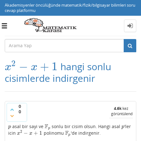
Akademisyenler öncülüğünde matematik/fizik/bilgisayar bilimleri soru
cevap platformu
Toggle
navigation
2
−
+
1
hangi sonlu
x
2
−
x
+
1
x
x
cisimlerde indirgenir
0
4.6k
kez
0
görüntülendi
F
asal bir sayi ve
sonlu bir cisim olsun. Hangi asal
'ler
p
F
p
p
p
p
p
2
F
−
+
1
icin
polinomu
'de indirgenir.
x
2
−
x
+
1
F
p
x
x
p