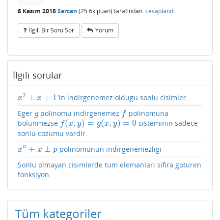
6 Kasım 2018
Sercan
(
25.6k
puan)
tarafından
cevaplandı
Ilgili Bir Soru Sor
Yorum
İlgili sorular
2
+
+
1
'in indirgenemez oldugu sonlu cisimler
x
2
+
x
+
1
x
x
Eger
polinomu indirgenemez
polinomuna
g
f
g
f
(
,
)
=
(
,
)
=
0
bolunmezse
sisteminin sadece
f
(
x
,
y
)
=
g
(
x
,
y
)
=
0
f
x
y
g
x
y
sonlu cozumu vardir.
+
±
n
polinomunun indirgenemezligi
x
n
+
x
±
p
x
x
p
Sonlu olmayan cisimlerde tum elemanlari sifira goturen
fonksiyon.
Tüm kategoriler