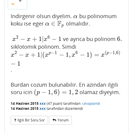
Indirgenir olsun diyelim.
bu polinomum
α
α
F
∈
koku ise eger
olmalidir.
α
∈
F
p
α
p
2
6
−
+
1
|
−
1
6.
ve ayrica bu polinom
x
2
−
x
+
1
|
x
6
−
1
6.
x
x
x
siklotomik polinom. Simdi
2
−
1
6
(
−
1
,
6
)
−
+
1
|
(
−
1
,
−
1
)
=
p
p
x
2
−
x
+
1
|
(
x
p
−
1
−
1
,
x
6
−
1
)
=
x
(
p
−
1
,
6
)
−
1
x
x
x
x
x
−
1
.
Burdan cozum bulunabilir. En azindan ilgili
(
−
1
,
6
)
=
1
,
2
soru icin
olamaz diyeyim.
(
p
−
1
,
6
)
=
1
,
2
p
14 Haziran 2015
xxx
(
47
puan)
tarafından
cevaplandı
14 Haziran 2015
xxx
tarafından
düzenlendi
Ilgili Bir Soru Sor
Yorum