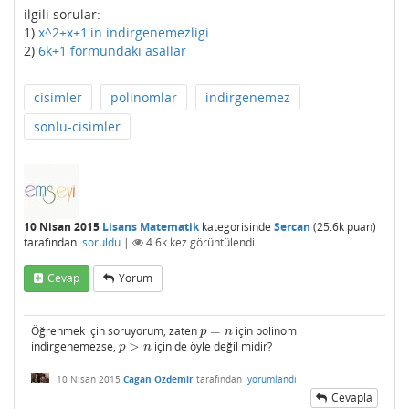
ilgili sorular:
1)
x^2+x+1'in indirgenemezligi
2)
6k+1 formundaki asallar
cisimler
polinomlar
indirgenemez
sonlu-cisimler
10 Nisan 2015
Lisans Matematik
kategorisinde
Sercan
(
25.6k
puan)
tarafından
soruldu
|
4.6k
kez görüntülendi
Cevap
Yorum
Öğrenmek için soruyorum, zaten
=
için polinom
p
=
n
p
n
indirgenemezse,
>
için de öyle değil midir?
p
>
n
p
n
10 Nisan 2015
Cagan Ozdemir
tarafından
yorumlandı
Cevapla