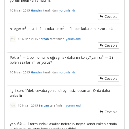
yorum nedir? anlamadım.
10 Nisan 2015
Handan
tarafından
yorumlandı
Cevapla
2
6
eger
−
+
1
'in koku ise
−
1
'in de koku olmak zorunda.
α
x
2
−
x
+
1
x
6
−
1
α
x
x
x
10 Nisan 2015
Sercan
tarafından
yorumlandı
Cevapla
6
6
Peki
−
1
polinomu ile uğraşmak daha mı kolay? yani
−
1
i
x
6
−
1
α
6
−
1
x
α
bölen asalları mı arıyoruz?
10 Nisan 2015
Handan
tarafından
yorumlandı
Cevapla
ilgili soru 1'deki cevaba yonlendireyim sizi o zaman. Orda daha
anlasilir.
10 Nisan 2015
Sercan
tarafından
yorumlandı
Cevapla
yani
6
+
1
formundaki asallar nelerdir? neyse kendi imkanlarımla
6
k
+
1
k
iki cisim bulmuşum hemde doğru şekilde!