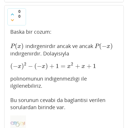
0
0
Baska bir cozum:
(
)
(
−
)
indirgenirdir ancak ve ancak
P
(
x
)
P
(
−
x
)
P
x
P
x
indirgenirdir. Dolayisiyla
2
2
(
−
)
−
(
−
)
+
1
=
+
+
1
(
−
x
)
2
−
(
−
x
)
+
1
=
x
2
+
x
+
1
x
x
x
x
polinomunun indigenmezligi ile
ilgilenebiliriz.
Bu sorunun cevabi da baglantisi verilen
sorulardan birinde var.