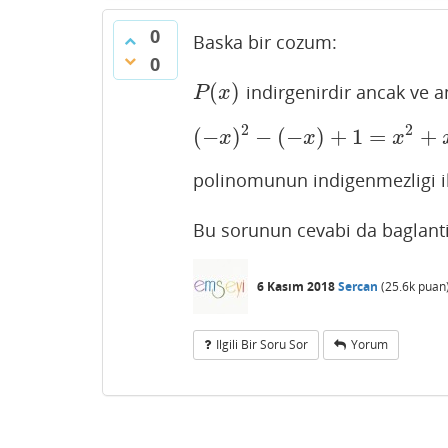
0
Baska bir cozum:
0
(
)
indirgenirdir ancak ve 
P
(
x
)
P
x
2
2
(
−
)
−
(
−
)
+
1
=
+
(
−
x
)
2
−
(
−
x
)
+
1
=
x
2
+
x
+
1
x
x
x
polinomunun indigenmezligi ile 
Bu sorunun cevabi da baglantis
6 Kasım 2018
Sercan
(
25.6k
puan
Ilgili Bir Soru Sor
Yorum