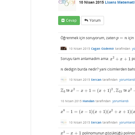
10 Nisan 2015
Lisans Matemati
Cevap
Yorum
Öğrenmek için soruyorum, zaten
=
için
p
=
n
p
n
10 Nisan 2015
Cagan Ozdemir
tarafından
y
2
Soruyu tam anlamadim ama:
+
+
1
p
x
2
+
x
+
1
x
x
dedigin burda nedir? yani cisimlerden bahse
n
n
10 Nisan 2015
Sercan
tarafından
yorumland
Z
Z
2
2
2
te
−
+
1
=
(
+
1
)
,
te
Z
3
x
2
−
x
+
1
=
(
x
+
1
)
2
Z
13
x
2
−
x
x
x
x
3
13
10 Nisan 2015
Handan
tarafından
yorumlandı
6
2
−
1
=
(
−
1
)
(
+
1
)
(
+
+
1
)
(
x
6
−
1
=
(
x
−
1
)
(
x
+
1
)
(
x
2
+
x
+
1
)
(
x
2
−
x
+
1
)
x
x
x
x
x
10 Nisan 2015
Sercan
tarafından
yorumland
2
−
+
1
polinomunun gözüktüğü polinom
x
2
−
x
+
1
x
x