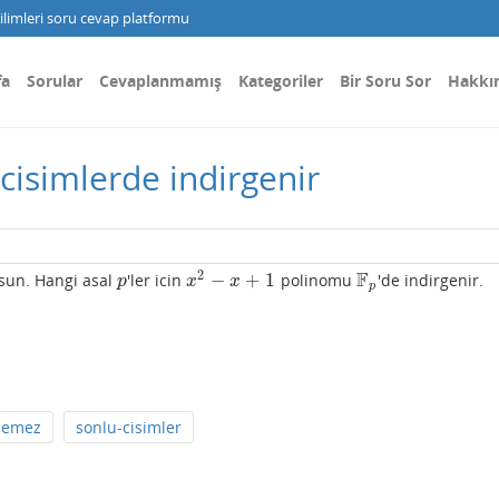
limleri soru cevap platformu
fa
Sorular
Cevaplanmamış
Kategoriler
Bir Soru Sor
Hakkı
cisimlerde indirgenir
2
F
−
+
1
lsun. Hangi asal
'ler icin
polinomu
'de indirgenir.
p
x
2
−
x
+
1
F
p
p
x
x
p
nemez
sonlu-cisimler