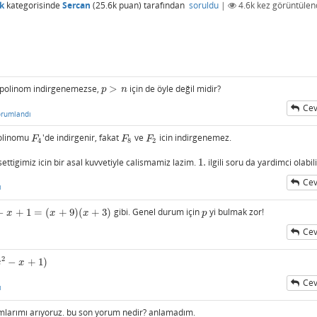
k
kategorisinde
Sercan
(
25.6k
puan)
tarafından
soruldu
|
4.6k
kez görüntülen
 polinom indirgenemezse,
>
için de öyle değil midir?
p
>
n
p
n
Cev
orumlandı
olinomu
'de indirgenir, fakat
ve
icin indirgenemez.
F
4
F
8
F
2
F
F
F
4
8
2
ttigimiz icin bir asal kuvvetiyle calismamiz lazim.
1.
ilgili soru da yardimci olabili
1.
Cev
ı
−
+
1
=
(
+
9
)
(
+
3
)
gibi. Genel durum için
yi bulmak zor!
x
+
1
=
(
x
+
9
)
(
x
+
3
)
p
x
x
x
p
Cev
2
−
+
1
)
x
x
Cev
ı
larımı arıyoruz. bu son yorum nedir? anlamadım.