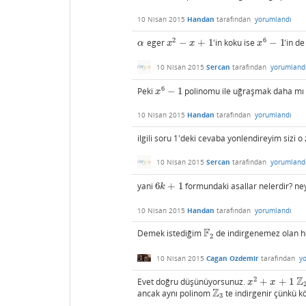
10 Nisan 2015
Handan
tarafından
yorumlandı
2
6
eger
−
+
1
'in koku ise
−
1
'in d
α
x
2
−
x
+
1
x
6
−
1
α
x
x
x
10 Nisan 2015
Sercan
tarafından
yorumland
6
Peki
−
1
polinomu ile uğraşmak daha mı 
x
6
−
1
x
10 Nisan 2015
Handan
tarafından
yorumlandı
ilgili soru 1'deki cevaba yonlendireyim sizi 
10 Nisan 2015
Sercan
tarafından
yorumland
yani
6
+
1
formundaki asallar nelerdir? ne
6
k
+
1
k
10 Nisan 2015
Handan
tarafından
yorumlandı
F
Demek istediğim
de indirgenemez olan h
F
2
2
10 Nisan 2015
Cagan Ozdemir
tarafından
y
Z
2
Evet doğru düşünüyorsunuz.
+
+
1
x
2
+
x
+
1
Z
2
x
x
Z
ancak aynı polinom
te indirgenir çünkü kö
Z
3
3