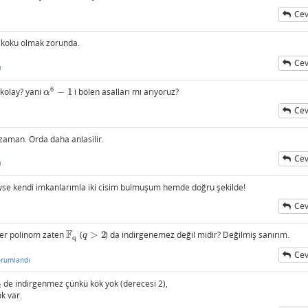
Cev
e koku olmak zorunda.
Cev
ı
6
kolay? yani
−
1
i bölen asalları mı arıyoruz?
α
6
−
1
α
Cev
o zaman. Orda daha anlasilir.
Cev
ı
yse kendi imkanlarımla iki cisim bulmuşum hemde doğru şekilde!
Cev
F
er polinom zaten
(
>
2
) da indirgenemez değil midir? Değilmiş sanırım.
F
q
q
>
2
q
q
Cev
orumlandı
de indirgenmez çünkü kök yok (derecesi 2),
2
k var.