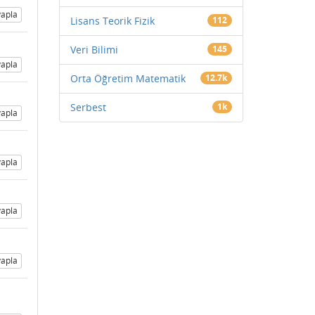
apla
Lisans Teorik Fizik
112
Veri Bilimi
145
apla
Orta Öğretim Matematik
12.7k
Serbest
1k
apla
apla
apla
apla