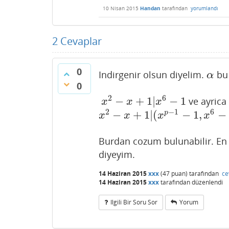
10 Nisan 2015
Handan
tarafından
yorumlandı
2
Cevaplar
0
Indirgenir olsun diyelim.
bu 
α
α
0
2
6
−
+
1
|
−
1
ve ayric
x
2
−
x
+
1
|
x
6
−
1
x
x
x
2
−
1
6
−
+
1
|
(
−
1
,
−
p
x
2
−
x
+
1
|
(
x
p
−
1
−
1
,
x
6
−
1
)
=
x
(
p
−
1
,
6
)
x
x
x
x
Burdan cozum bulunabilir. En a
diyeyim.
14 Haziran 2015
xxx
(
47
puan)
tarafından
ce
14 Haziran 2015
xxx
tarafından
düzenlendi
Ilgili Bir Soru Sor
Yorum