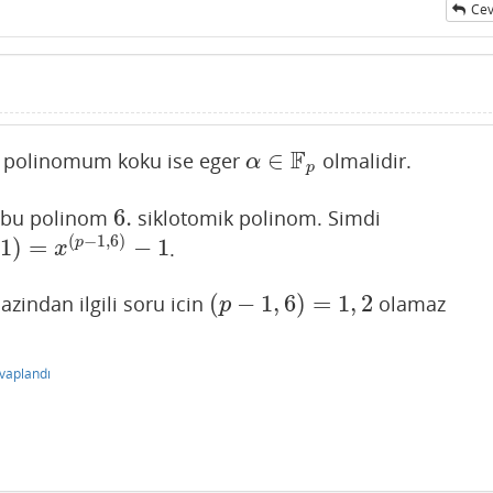
Cev
F
∈
polinomum koku ise eger
olmalidir.
α
∈
F
p
α
p
6.
a bu polinom
siklotomik polinom. Simdi
6.
(
−
1
,
6
)
1
)
=
−
1
p
.
−
1
x
(
−
1
,
6
)
=
1
,
2
zindan ilgili soru icin
olamaz
(
p
−
1
,
6
)
=
1
,
2
p
vaplandı