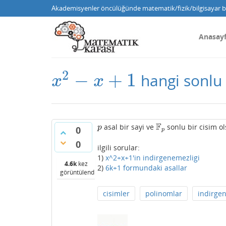
Akademisyenler öncülüğünde matematik/fizik/bilgisayar bi
Anasay
2
−
+
1
hangi sonlu 
x
2
−
x
+
1
x
x
F
asal bir sayi ve
sonlu bir cisim o
p
F
p
p
0
p
0
ilgili sorular:
1)
x^2+x+1'in indirgenemezligi
4.6k
kez
2)
6k+1 formundaki asallar
görüntülendi
cisimler
polinomlar
indirge