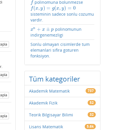
polinomuna bolunmezse
di
f
f
(
,
)
=
(
,
)
=
0
f
(
x
,
y
)
=
g
(
x
,
y
)
=
0
f
x
y
g
x
y
sisteminin sadece sonlu cozumu
vardir.
+
±
n
polinomunun
x
n
+
x
±
p
x
x
p
indirgenemezligi
Sonlu olmayan cisimlerde tum
apla
elemanlari sifira goturen
fonksiyon.
r.
apla
Tüm kategoriler
Akademik Matematik
737
apla
Akademik Fizik
52
Teorik Bilgisayar Bilimi
32
apla
Lisans Matematik
5.6k