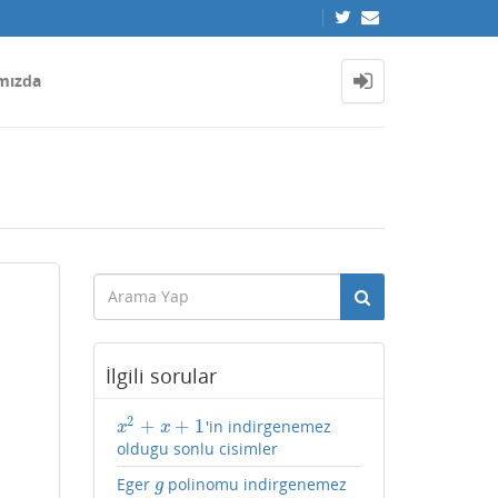
mızda
İlgili sorular
2
+
+
1
'in indirgenemez
x
2
+
x
+
1
x
x
oldugu sonlu cisimler
Eger
polinomu indirgenemez
g
g