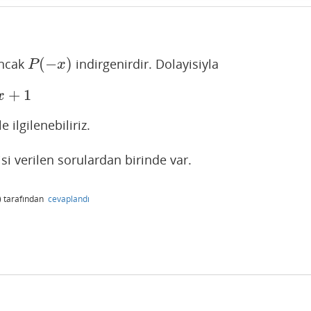
(
−
)
ancak
indirgenirdir. Dolayisiyla
P
(
−
x
)
P
x
+
1
x
ilgilenebiliriz.
i verilen sorulardan birinde var.
)
tarafından
cevaplandı