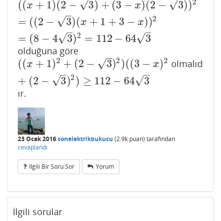
2
√
√
(
(
+
1
)
(
2
−
3
)
+
(
3
−
)
(
2
−
3
)
)
(
(
x
+
1
)
(
2
−
3
)
+
(
3
−
x
)
(
2
−
3
)
)
2
=
(
(
2
−
3
)
(
x
+
1
+
3
−
x
)
)
2
=
(
8
−
4
3
)
2
x
x
–
2
√
=
(
(
2
−
3
)
(
+
1
+
3
−
)
)
x
x
–
–
2
√
√
=
(
8
−
4
3
)
=
112
−
64
3
olduğuna göre
–
2
2
2
√
(
(
+
1
)
+
(
2
−
3
)
)
(
(
3
−
)
olmalıd
(
(
x
+
1
)
2
+
(
2
−
3
)
2
)
(
(
3
−
x
)
2
+
(
2
−
3
)
2
)
≥
112
−
64
3
x
x
–
–
2
√
√
+
(
2
−
3
)
)
≥
112
−
64
3
ır.
23 Ocak 2016
sonelektrikbukucu
(
2.9k
puan)
tarafından
cevaplandı
Ilgili Bir Soru Sor
Yorum
İlgili sorular