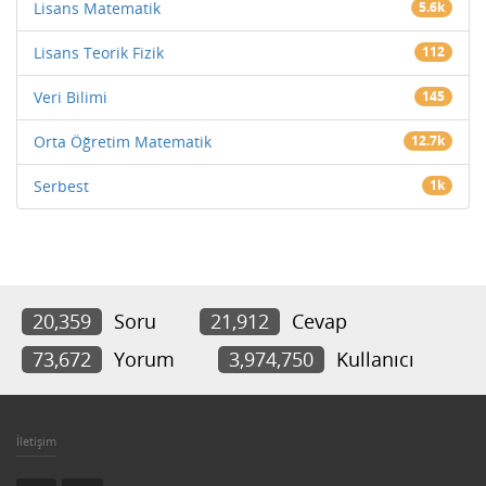
Lisans Matematik
5.6k
Lisans Teorik Fizik
112
Veri Bilimi
145
Orta Öğretim Matematik
12.7k
Serbest
1k
20,359
Soru
21,912
Cevap
73,672
Yorum
3,974,750
Kullanıcı
İletişim