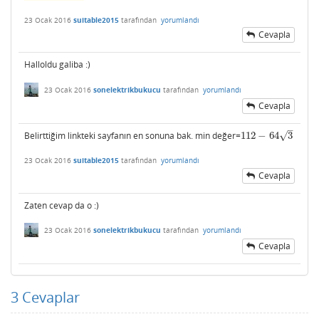
23 Ocak 2016
suitable2015
tarafından
yorumlandı
Cevapla
Halloldu galiba :)
23 Ocak 2016
sonelektrikbukucu
tarafından
yorumlandı
Cevapla
–
√
Belirttiğim linkteki sayfanın en sonuna bak. min değer=
112
−
64
3
112
−
64
3
23 Ocak 2016
suitable2015
tarafından
yorumlandı
Cevapla
Zaten cevap da o :)
23 Ocak 2016
sonelektrikbukucu
tarafından
yorumlandı
Cevapla
3
Cevaplar