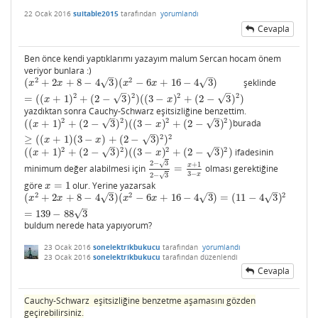
22 Ocak 2016
suitable2015
tarafından
yorumlandı
Cevapla
Ben önce kendi yaptıklarımı yazayım malum Sercan hocam önem
veriyor bunlara :)
–
–
2
2
√
√
(
+
2
+
8
−
4
3
)
(
−
6
+
16
−
4
3
)
şeklinde
(
x
2
+
2
x
+
8
−
4
3
)
(
x
2
−
6
x
+
16
−
4
3
)
=
(
(
x
+
1
)
2
+
(
2
−
3
)
2
)
(
(
3
−
x
)
2
+
(
2
−
3
)
2
)
x
x
x
x
–
–
2
2
2
2
√
√
=
(
(
+
1
)
+
(
2
−
3
)
)
(
(
3
−
)
+
(
2
−
3
)
)
x
x
yazdıktan sonra Cauchy-Schwarz eşitsizliğine benzettim.
–
–
2
2
2
2
√
√
(
(
+
1
)
+
(
2
−
3
)
)
(
(
3
−
)
+
(
2
−
3
)
)
burada
(
(
x
+
1
)
2
+
(
2
−
3
)
2
)
(
(
3
−
x
)
2
+
(
2
−
3
)
2
)
≥
(
(
x
+
1
)
(
3
−
x
)
+
(
2
−
3
)
2
)
2
x
x
–
2
2
√
≥
(
(
+
1
)
(
3
−
)
+
(
2
−
3
)
)
x
x
–
–
2
2
2
2
√
√
(
(
+
1
)
+
(
2
−
3
)
)
(
(
3
−
)
+
(
2
−
3
)
)
ifadesinin
(
(
x
+
1
)
2
+
(
2
−
3
)
2
)
(
(
3
−
x
)
2
+
(
2
−
3
)
2
)
x
x
2
−
3
√
+
1
x
minimum değer alabilmesi için
=
olması gerektiğine
2
−
3
2
−
3
=
x
+
1
3
−
x
3
−
x
2
−
3
√
göre
=
1
olur. Yerine yazarsak
x
=
1
x
–
–
–
2
2
2
√
√
√
(
+
2
+
8
−
4
3
)
(
−
6
+
16
−
4
3
)
=
(
11
−
4
3
)
(
x
2
+
2
x
+
8
−
4
3
)
(
x
2
−
6
x
+
16
−
4
3
)
=
(
11
−
4
3
)
2
=
139
−
88
3
x
x
x
x
–
√
=
139
−
88
3
buldum nerede hata yapıyorum?
23 Ocak 2016
sonelektrikbukucu
tarafından
yorumlandı
23 Ocak 2016
sonelektrikbukucu
tarafından
düzenlendi
Cevapla
Cauchy-Schwarz eşitsizliğine benzetme aşamasını gözden
geçirebilirsiniz.