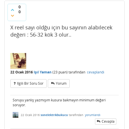
0
0
X reel sayı oldğu için bu sayının alabilecek
değeri : 56-32 kök 3 olur..
22 Ocak 2016
Işıl Yaman
(
23
puan)
tarafından
cevaplandı
Ilgili Bir Soru Sor
Yorum
Soruyu yanlış yazmışım kusura bakmayın minimum değeri
soruyor.
22 Ocak 2016
sonelektrikbukucu
tarafından
yorumlandı
Cevapla