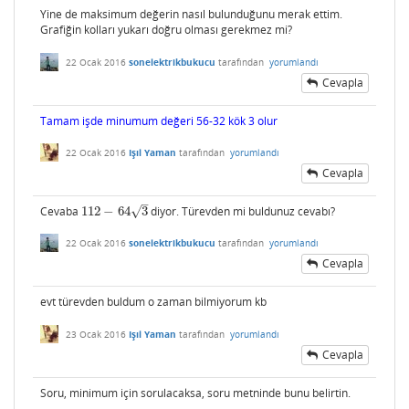
Yine de maksimum değerin nasıl bulunduğunu merak ettim.
Grafiğin kolları yukarı doğru olması gerekmez mi?
22 Ocak 2016
sonelektrikbukucu
tarafından
yorumlandı
Cevapla
Tamam işde minumum değeri 56-32 kök 3 olur
22 Ocak 2016
Işıl Yaman
tarafından
yorumlandı
Cevapla
–
√
Cevaba
112
−
64
3
diyor. Türevden mi buldunuz cevabı?
112
−
64
3
22 Ocak 2016
sonelektrikbukucu
tarafından
yorumlandı
Cevapla
evt türevden buldum o zaman bilmiyorum kb
23 Ocak 2016
Işıl Yaman
tarafından
yorumlandı
Cevapla
Soru, minimum için sorulacaksa, soru metninde bunu belirtin.