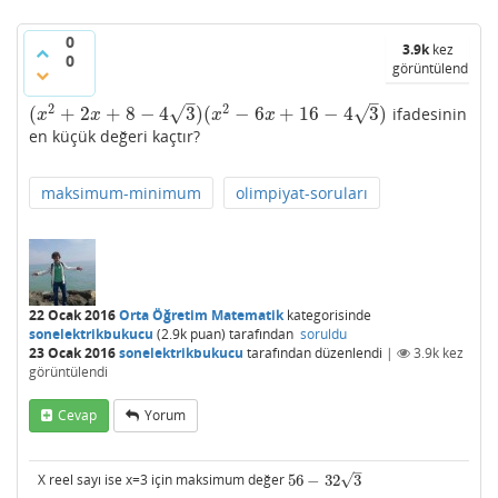
0
3.9k
kez
0
görüntülendi
–
–
2
2
√
√
(
+
2
+
8
−
4
3
)
(
−
6
+
16
−
4
3
)
ifadesinin
(
x
2
+
2
x
+
8
−
4
3
)
(
x
2
−
6
x
+
16
−
4
3
)
x
x
x
x
en küçük değeri kaçtır?
maksimum-minimum
olimpiyat-soruları
22 Ocak 2016
Orta Öğretim Matematik
kategorisinde
sonelektrikbukucu
(
2.9k
puan)
tarafından
soruldu
23 Ocak 2016
sonelektrikbukucu
tarafından
düzenlendi
|
3.9k
kez
görüntülendi
Cevap
Yorum
–
√
X reel sayı ise x=3 için maksimum değer
56
−
32
3
56
−
32
3