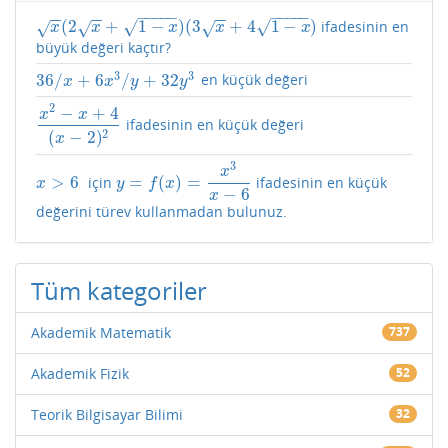
−
−
−
−
−
−
−
−
−
−
−
−
−
−
−
−
(
2
+
1
−
)
(
3
+
4
1
−
)
√
√
ifadesinin en
√
√
√
x
(
2
x
+
1
−
x
)
(
3
x
+
4
1
−
x
)
x
x
x
x
x
büyük değeri kaçtır?
3
3
36
/
+
6
/
+
32
en küçük değeri
36
/
x
+
6
x
3
/
y
+
32
y
3
x
x
y
y
2
−
+
4
x
x
ifadesinin en küçük değeri
x
2
−
x
+
4
(
x
−
2
)
2
2
(
−
2
)
x
3
x
>
6
=
(
)
=
için
ifadesinin en küçük
x
>
6
y
=
f
(
x
)
=
x
3
x
−
6
x
y
f
x
−
6
x
değerini türev kullanmadan bulunuz.
Tüm kategoriler
Akademik Matematik
737
Akademik Fizik
52
Teorik Bilgisayar Bilimi
32