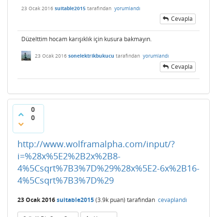
23 Ocak 2016
suitable2015
tarafından
yorumlandı
Cevapla
Düzelttim hocam karışıklık için kusura bakmayın.
23 Ocak 2016
sonelektrikbukucu
tarafından
yorumlandı
Cevapla
0
0
http://www.wolframalpha.com/input/?
i=%28x%5E2%2B2x%2B8-
4%5Csqrt%7B3%7D%29%28x%5E2-6x%2B16-
4%5Csqrt%7B3%7D%29
23 Ocak 2016
suitable2015
(
3.9k
puan)
tarafından
cevaplandı