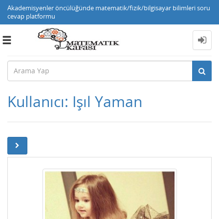
Akademisyenler öncülüğünde matematik/fizik/bilgisayar bilimleri soru
cevap platformu
Toggle
navigation
Kullanıcı: Işıl Yaman