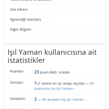
Site Adresi:
İlgilendiği Alan(lar):
Diğer Bilgiler:
Işıl Yaman kullanıcısına ait
istatistikler
Puanları:
23
puan (
660
. sırada)
Soruları:
1
(
1
tanesi en iyi cevap seçildi) —
All
questions by Işıl Yaman ›
Cevapları:
2
—
All answers by Işıl Yaman ›