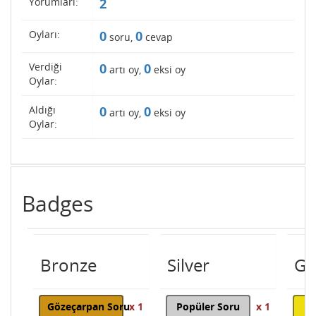
Yorumları:
2
Oyları:
0
0
soru,
cevap
Verdiği
0
0
artı oy,
eksi oy
Oylar:
Aldığı
0
0
artı oy,
eksi oy
Oylar:
Badges
Bronze
Silver
Go
Gözeçarpan Soru
x 1
Popüler Soru
x 1