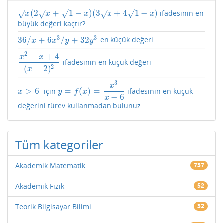
−
−
−
−
−
−
−
−
−
−
−
−
−
−
−
−
(
2
+
1
−
)
(
3
+
4
1
−
)
√
√
ifadesinin en
√
√
√
x
(
2
x
+
1
−
x
)
(
3
x
+
4
1
−
x
)
x
x
x
x
x
büyük değeri kaçtır?
3
3
36
/
+
6
/
+
32
en küçük değeri
36
/
x
+
6
x
3
/
y
+
32
y
3
x
x
y
y
2
−
+
4
x
x
ifadesinin en küçük değeri
x
2
−
x
+
4
(
x
−
2
)
2
2
(
−
2
)
x
3
x
>
6
=
(
)
=
için
ifadesinin en küçük
x
>
6
y
=
f
(
x
)
=
x
3
x
−
6
x
y
f
x
−
6
x
değerini türev kullanmadan bulunuz.
Tüm kategoriler
Akademik Matematik
737
Akademik Fizik
52
Teorik Bilgisayar Bilimi
32