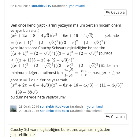
22 Ocak 2016
suitable2015
tarafından
yorumlandı
Cevapla
Ben önce kendi yaptıklarımı yazayım malum Sercan hocam önem
veriyor bunlara :)
–
–
2
2
√
√
(
+
2
+
8
−
4
3
)
(
−
6
+
16
−
4
3
)
şeklinde
(
x
2
+
2
x
+
8
−
4
3
)
(
x
2
−
6
x
+
16
−
4
3
)
=
(
(
x
+
1
)
2
+
(
2
−
3
)
2
)
(
(
3
−
x
)
2
+
(
2
−
3
)
2
)
x
x
x
x
–
–
2
2
2
2
√
√
=
(
(
+
1
)
+
(
2
−
3
)
)
(
(
3
−
)
+
(
2
−
3
)
)
x
x
yazdıktan sonra Cauchy-Schwarz eşitsizliğine benzettim.
–
–
2
2
2
2
√
√
(
(
+
1
)
+
(
2
−
3
)
)
(
(
3
−
)
+
(
2
−
3
)
)
burada
(
(
x
+
1
)
2
+
(
2
−
3
)
2
)
(
(
3
−
x
)
2
+
(
2
−
3
)
2
)
≥
(
(
x
+
1
)
(
3
−
x
)
+
(
2
−
3
)
2
)
2
x
x
–
2
2
√
≥
(
(
+
1
)
(
3
−
)
+
(
2
−
3
)
)
x
x
–
–
2
2
2
2
√
√
(
(
+
1
)
+
(
2
−
3
)
)
(
(
3
−
)
+
(
2
−
3
)
)
ifadesinin
(
(
x
+
1
)
2
+
(
2
−
3
)
2
)
(
(
3
−
x
)
2
+
(
2
−
3
)
2
)
x
x
2
−
3
√
+
1
x
minimum değer alabilmesi için
=
olması gerektiğine
2
−
3
2
−
3
=
x
+
1
3
−
x
3
−
x
2
−
3
√
göre
=
1
olur. Yerine yazarsak
x
=
1
x
–
–
–
2
2
2
√
√
√
(
+
2
+
8
−
4
3
)
(
−
6
+
16
−
4
3
)
=
(
11
−
4
3
)
(
x
2
+
2
x
+
8
−
4
3
)
(
x
2
−
6
x
+
16
−
4
3
)
=
(
11
−
4
3
)
2
=
139
−
88
3
x
x
x
x
–
√
=
139
−
88
3
buldum nerede hata yapıyorum?
23 Ocak 2016
sonelektrikbukucu
tarafından
yorumlandı
23 Ocak 2016
sonelektrikbukucu
tarafından
düzenlendi
Cevapla
Cauchy-Schwarz eşitsizliğine benzetme aşamasını gözden
geçirebilirsiniz.