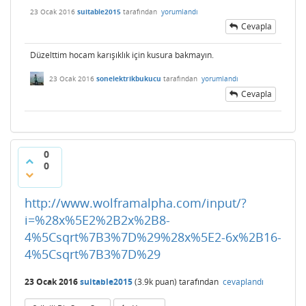
23 Ocak 2016
suitable2015
tarafından
yorumlandı
Cevapla
Düzelttim hocam karışıklık için kusura bakmayın.
23 Ocak 2016
sonelektrikbukucu
tarafından
yorumlandı
Cevapla
0
0
http://www.wolframalpha.com/input/?
i=%28x%5E2%2B2x%2B8-
4%5Csqrt%7B3%7D%29%28x%5E2-6x%2B16-
4%5Csqrt%7B3%7D%29
23 Ocak 2016
suitable2015
(
3.9k
puan)
tarafından
cevaplandı