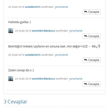
23 Ocak 2016
suitable2015
tarafından
yorumlandı
Cevapla
Halloldu galiba :)
23 Ocak 2016
sonelektrikbukucu
tarafından
yorumlandı
Cevapla
–
√
Belirttiğim linkteki sayfanın en sonuna bak. min değer=
112
−
64
3
112
−
64
3
23 Ocak 2016
suitable2015
tarafından
yorumlandı
Cevapla
Zaten cevap da o :)
23 Ocak 2016
sonelektrikbukucu
tarafından
yorumlandı
Cevapla
3
Cevaplar