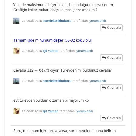
Yine de maksimum değerin nasıl bulunduğunu merak ettim.
Grafiğin kolları yukarı doğru olması gerekmez mi?
22 Ocak 2016
sonelektrikbukucu
tarafından
yorumlandı
Cevapla
Tamam işde minumum değeri 56-32 kök 3 olur
22 Ocak 2016
Işıl Yaman
tarafından
yorumlandı
Cevapla
–
√
Cevaba
112
−
64
3
diyor. Türevden mi buldunuz cevabı?
112
−
64
3
22 Ocak 2016
sonelektrikbukucu
tarafından
yorumlandı
Cevapla
evt türevden buldum o zaman bilmiyorum kb
23 Ocak 2016
Işıl Yaman
tarafından
yorumlandı
Cevapla
Soru, minimum için sorulacaksa, soru metninde bunu belirtin.