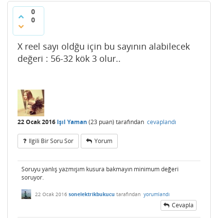
0
0
X reel sayı oldğu için bu sayının alabilecek
değeri : 56-32 kök 3 olur..
22 Ocak 2016
Işıl Yaman
(
23
puan)
tarafından
cevaplandı
Ilgili Bir Soru Sor
Yorum
Soruyu yanlış yazmışım kusura bakmayın minimum değeri
soruyor.
22 Ocak 2016
sonelektrikbukucu
tarafından
yorumlandı
Cevapla