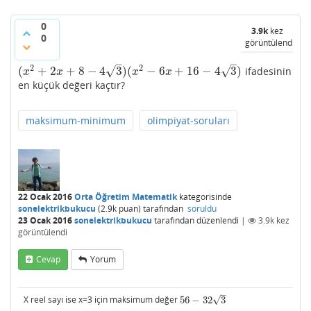
0
3.9k
kez
0
görüntülendi
–
–
2
2
√
√
(
+
2
+
8
−
4
3
)
(
−
6
+
16
−
4
3
)
ifadesinin
(
x
2
+
2
x
+
8
−
4
3
)
(
x
2
−
6
x
+
16
−
4
3
)
x
x
x
x
en küçük değeri kaçtır?
maksimum-minimum
olimpiyat-soruları
22 Ocak 2016
Orta Öğretim Matematik
kategorisinde
sonelektrikbukucu
(
2.9k
puan)
tarafından
soruldu
23 Ocak 2016
sonelektrikbukucu
tarafından
düzenlendi
|
3.9k
kez
görüntülendi
Cevap
Yorum
–
√
X reel sayı ise x=3 için maksimum değer
56
−
32
3
56
−
32
3