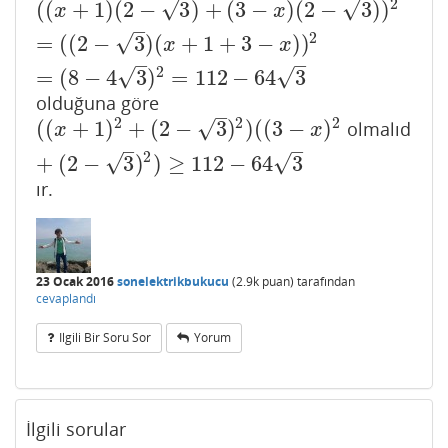
2
√
√
(
(
+
1
)
(
2
−
3
)
+
(
3
−
)
(
2
−
3
)
)
(
(
x
+
1
)
(
2
−
3
)
+
(
3
−
x
)
(
2
−
3
)
)
2
=
(
(
2
−
3
)
(
x
+
1
+
3
−
x
)
)
2
=
(
8
−
4
3
)
2
x
x
–
2
√
=
(
(
2
−
3
)
(
+
1
+
3
−
)
)
x
x
–
–
2
√
√
=
(
8
−
4
3
)
=
112
−
64
3
olduğuna göre
–
2
2
2
√
(
(
+
1
)
+
(
2
−
3
)
)
(
(
3
−
)
olmalıd
(
(
x
+
1
)
2
+
(
2
−
3
)
2
)
(
(
3
−
x
)
2
+
(
2
−
3
)
2
)
≥
112
−
64
3
x
x
–
–
2
√
√
+
(
2
−
3
)
)
≥
112
−
64
3
ır.
23 Ocak 2016
sonelektrikbukucu
(
2.9k
puan)
tarafından
cevaplandı
Ilgili Bir Soru Sor
Yorum
İlgili sorular