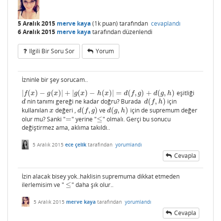
5 Aralık 2015
merve kaya
(
1k
puan)
tarafından
cevaplandı
6 Aralık 2015
merve kaya
tarafından
düzenlendi
Ilgili Bir Soru Sor
Yorum
İzninle bir şey sorucam..
|
(
)
−
(
)
|
+
|
(
)
−
(
)
|
=
(
,
)
+
(
,
)
eşitliği
|
f
(
x
)
−
g
(
x
)
|
+
|
g
(
x
)
−
h
(
x
)
|
=
d
(
f
,
g
)
+
d
(
g
,
h
)
f
x
g
x
g
x
h
x
d
f
g
d
g
h
nin tanımı gereği ne kadar doğru? Burada
(
,
)
için
d
d
(
f
,
h
)
d
d
f
h
kullanılan
değeri ,
(
,
)
ve
(
,
)
için de supremum değer
x
d
(
f
,
g
)
d
(
g
,
h
)
x
d
f
g
d
g
h
olur mu? Sanki "
=
" yerine "
≤
" olmalı. Gerçi bu sonucu
=
≤
değiştirmez ama, aklıma takıldı..
5 Aralık 2015
ece çelik
tarafından
yorumlandı
Cevapla
İzin alacak bisey yok..haklisin supremuma dikkat etmeden
ilerlemisim ve "
≤
" daha şık olur..
≤
5 Aralık 2015
merve kaya
tarafından
yorumlandı
Cevapla