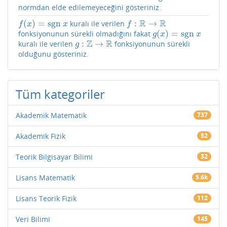
normdan elde edilemeyeceğini gösteriniz.
R
R
(
)
=
sgn
:
→
kuralı ile verilen
f
(
x
)
=
sgn
x
f
:
R
→
R
f
x
x
f
(
)
=
sgn
fonksiyonunun sürekli olmadığını fakat
g
(
x
)
=
sgn
x
g
x
x
Z
R
:
→
kuralı ile verilen
fonksiyonunun sürekli
g
:
Z
→
R
g
olduğunu gösteriniz.
Tüm kategoriler
Akademik Matematik
737
Akademik Fizik
52
Teorik Bilgisayar Bilimi
32
Lisans Matematik
5.6k
Lisans Teorik Fizik
112
Veri Bilimi
145