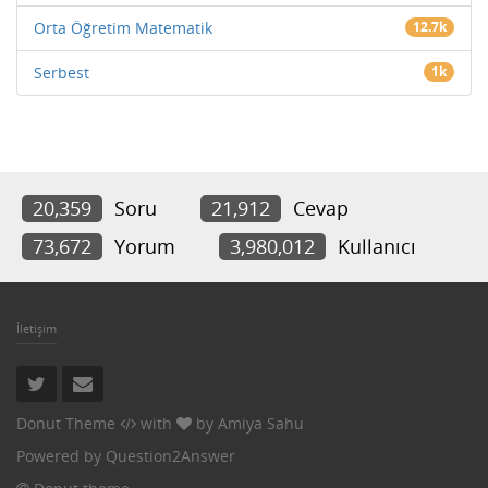
Orta Öğretim Matematik
12.7k
Serbest
1k
20,359
Soru
21,912
Cevap
73,672
Yorum
3,980,012
Kullanıcı
İletişim
Donut Theme
with
by
Amiya Sahu
Powered by
Question2Answer