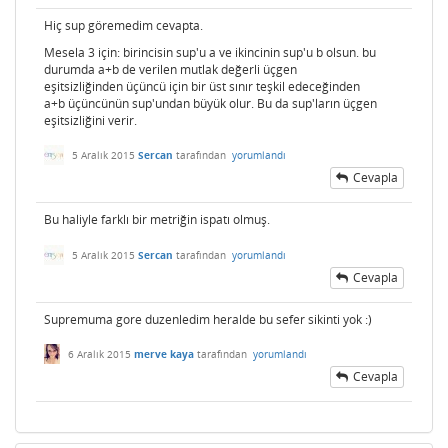
Hiç sup göremedim cevapta.
Mesela 3 için: birincisin sup'u a ve ikincinin sup'u b olsun. bu
durumda a+b de verilen mutlak değerli üçgen
eşitsizliğinden üçüncü için bir üst sınır teşkil edeceğinden
a+b üçüncünün sup'undan büyük olur. Bu da sup'ların üçgen
eşitsizliğini verir.
5 Aralık 2015
Sercan
tarafından
yorumlandı
Cevapla
Bu haliyle farklı bir metriğin ispatı olmuş.
5 Aralık 2015
Sercan
tarafından
yorumlandı
Cevapla
Supremuma gore duzenledim heralde bu sefer sikinti yok :)
6 Aralık 2015
merve kaya
tarafından
yorumlandı
Cevapla