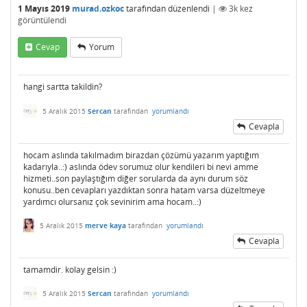
1 Mayıs 2019
murad.ozkoc
tarafından
düzenlendi
|
3k
kez
görüntülendi
Cevap
Yorum
hangi sartta takildin?
5 Aralık 2015
Sercan
tarafından
yorumlandı
Cevapla
hocam aslında takılmadım birazdan çözümü yazarım yaptığım
kadarıyla..:) aslında ödev sorumuz olur kendileri bi nevi amme
hizmeti..son paylaştığım diğer sorularda da aynı durum söz
konusu..ben cevapları yazdıktan sonra hatam varsa düzeltmeye
yardımcı olursanız çok sevinirim ama hocam..:)
5 Aralık 2015
merve kaya
tarafından
yorumlandı
Cevapla
tamamdir. kolay gelsin :)
5 Aralık 2015
Sercan
tarafından
yorumlandı