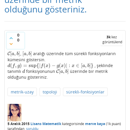
olduğunu gösteriniz.
0
3k
kez
0
görüntülendi
[
,
]
[
,
]
,
aralığı üzerinde tüm sürekli fonksiyonların
C
C
[
a
,
b
]
[
a
,
b
]
a
b
a
b
kümesini göstersin.
(
,
)
=
sup
{
|
(
)
−
(
)
|
:
∈
[
,
]
}
, şeklinde
d
(
f
,
g
)
=
sup
{
|
f
(
x
)
−
g
(
x
)
|
:
x
∈
[
a
,
b
]
}
d
f
g
f
x
g
x
x
a
b
[
,
]
tanımlı
fonksiyonunun
üzerinde bir metrik
d
C
C
[
a
,
b
]
d
a
b
olduğunu gösteriniz.
metrik-uzay
topoloji
sürekli-fonksiyonlar
5 Aralık 2015
Lisans Matematik
kategorisinde
merve kaya
(
1k
puan)
tarafından
soruldu