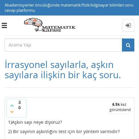
Akademisyenler öncülüğünde matematik/fizik/bilgisayar bilimleri soru
cevap platformu
Toggle
navigation
İrrasyonel sayılarla, aşkın
sayılara ilişkin bir kaç soru.
3
6.5k
kez
0
görüntülendi
1)Aşkın sayı neye diyoruz?
2) Bir sayının aşkınlığını test için bir yöntem varmıdır?