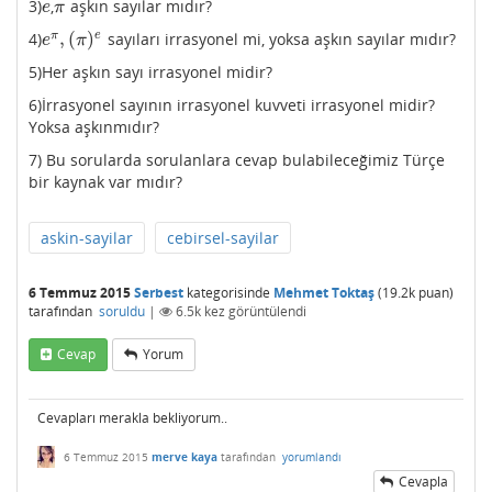
3)
,
aşkın sayılar mıdır?
e
π
e
π
,
(
)
π
e
4)
sayıları irrasyonel mi, yoksa aşkın sayılar mıdır?
e
π
,
(
π
)
e
e
π
5)Her aşkın sayı irrasyonel midir?
6)İrrasyonel sayının irrasyonel kuvveti irrasyonel midir?
Yoksa aşkınmıdır?
7) Bu sorularda sorulanlara cevap bulabileceğimiz Türçe
bir kaynak var mıdır?
askin-sayilar
cebirsel-sayilar
6 Temmuz 2015
Serbest
kategorisinde
Mehmet Toktaş
(
19.2k
puan)
tarafından
soruldu
|
6.5k
kez görüntülendi
Cevap
Yorum
Cevapları merakla bekliyorum..
6 Temmuz 2015
merve kaya
tarafından
yorumlandı
Cevapla