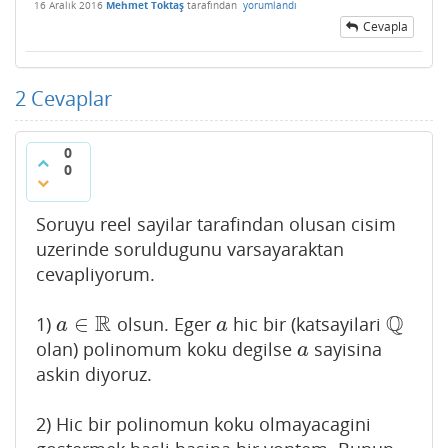
16 Aralık 2016
Mehmet Toktaş
tarafından
yorumlandı
Cevapla
2
Cevaplar
0
0
Soruyu reel sayilar tarafindan olusan cisim
uzerinde soruldugunu varsayaraktan
cevapliyorum.
R
Q
∈
1)
olsun. Eger
hic bir (katsayilari
a
∈
R
a
Q
a
a
olan) polinomum koku degilse
sayisina
a
a
askin diyoruz.
2) Hic bir polinomun koku olmayacagini