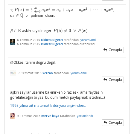
n
2
k
n
1)
(
)
=
∑
=
+
+
+
⋯
+
,
P
(
x
)
=
∑
k
=
0
n
a
k
x
k
=
a
0
+
a
1
x
+
a
2
x
2
+
⋯
+
a
n
x
n
P
x
a
x
a
a
x
a
x
a
x
0
1
2
k
n
=
0
k
Q
∈
bir polinom olsun.
a
k
∈
Q
a
k
R
∈
askin sayidir eger
(
)
≠
0
∀
(
)
β
∈
R
P
(
β
)
≠
0
∀
P
(
x
)
β
P
β
P
x
6 Temmuz 2015
OkkesDulgerci
tarafından
yorumlandı
6 Temmuz 2015
OkkesDulgerci
tarafından
düzenlendi
Cevapla
@Okkes, tanim dogru degil.
6 Temmuz 2015
Sercan
tarafından
yorumlandı
Cevapla
aşkın sayılar üzerine bakınırken biraz eski ama faydasını
görebileceğin bi yazı buldum metok paylaşmak istedim..:)
1998 yılına ait matematik dünyası arşivinden..
6 Temmuz 2015
merve kaya
tarafından
yorumlandı
Cevapla