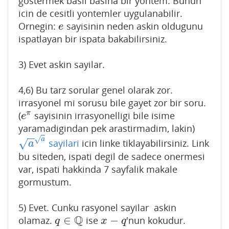
gostermek basli basina bir yontem. Bunun
icin de cesitli yontemler uygulanabilir.
Ornegin:
sayisinin neden askin oldugunu
e
e
ispatlayan bir ispata bakabilirsiniz.
3) Evet askin sayilar.
4,6) Bu tarz sorular genel olarak zor.
irrasyonel mi sorusu bile gayet zor bir soru.
π
(
sayisinin irrasyonelligi bile isime
e
π
e
yaramadigindan pek arastirmadim, lakin)
−
−
√
a
sayilari
icin linke tiklayabilirsiniz. Link
√
a
a
a
bu siteden, ispati degil de sadece onermesi
var, ispati hakkinda 7 sayfalik makale
gormustum.
5) Evet. Cunku rasyonel sayilar askin
Q
∈
−
olamaz.
ise
'nun kokudur.
q
∈
Q
x
−
q
q
x
q