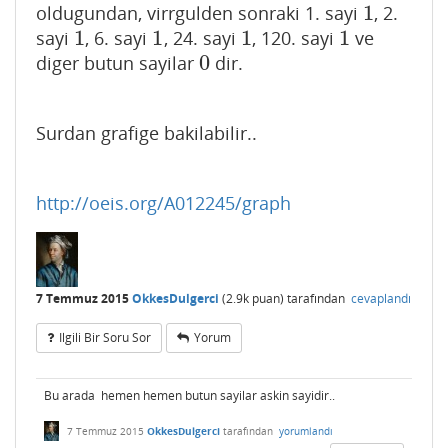
1
oldugundan, virrgulden sonraki 1. sayi
, 2.
1
1
1
1
1
sayi
, 6. sayi
, 24. sayi
, 120. sayi
ve
1
1
1
1
0
diger butun sayilar
dir.
0
Surdan grafige bakilabilir..
http://oeis.org/A012245/graph
7 Temmuz 2015
OkkesDulgerci
(
2.9k
puan)
tarafından
cevaplandı
Ilgili Bir Soru Sor
Yorum
Bu arada hemen hemen butun sayilar askin sayidir..
7 Temmuz 2015
OkkesDulgerci
tarafından
yorumlandı