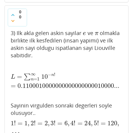
0
0
3) Ilk akla gelen askin sayilar
ve
olmakla
e
π
e
π
birlikte ilk kesfedilen (insan yapimi) ve ilk
askin sayi oldugu ispatlanan sayi Liouville
sabitidir.
∞
−
!
=
10
n
∑
L
=
∑
n
=
1
∞
10
−
n
!
=
0.1100010000000000000000010000
L
=
1
n
=
0.1100010000000000000000010000...
Sayinin virgulden sonraki degerleri soyle
olusuyor..
1
!
=
1
,
2
!
=
2
,
3
!
=
6
,
4
!
=
24
,
5
!
=
120
,
1
!
=
1
,
2
!
=
2
,
3
!
=
6
,
4
!
=
24
,
5
!
=
120
,
…
…