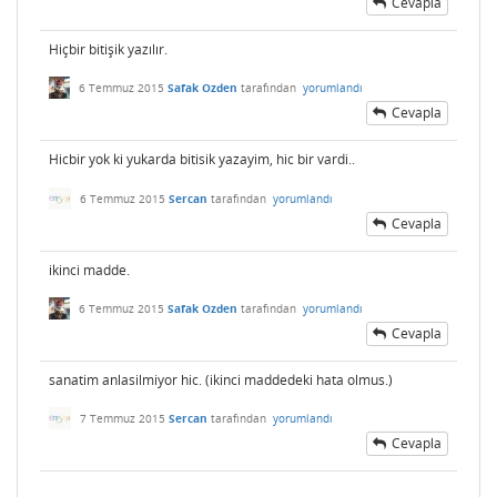
Cevapla
Hiçbir bitişik yazılır.
6 Temmuz 2015
Safak Ozden
tarafından
yorumlandı
Cevapla
Hicbir yok ki yukarda bitisik yazayim, hic bir vardi..
6 Temmuz 2015
Sercan
tarafından
yorumlandı
Cevapla
ikinci madde.
6 Temmuz 2015
Safak Ozden
tarafından
yorumlandı
Cevapla
sanatim anlasilmiyor hic. (ikinci maddedeki hata olmus.)
7 Temmuz 2015
Sercan
tarafından
yorumlandı
Cevapla