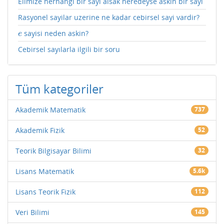
Elimize herhangi bir sayi alsak neredeyse askin bir sayi
Rasyonel sayilar uzerine ne kadar cebirsel sayi vardir?
sayisi neden askin?
e
e
Cebirsel sayılarla ilgili bir soru
Tüm kategoriler
Akademik Matematik
737
Akademik Fizik
52
Teorik Bilgisayar Bilimi
32
Lisans Matematik
5.6k
Lisans Teorik Fizik
112
Veri Bilimi
145