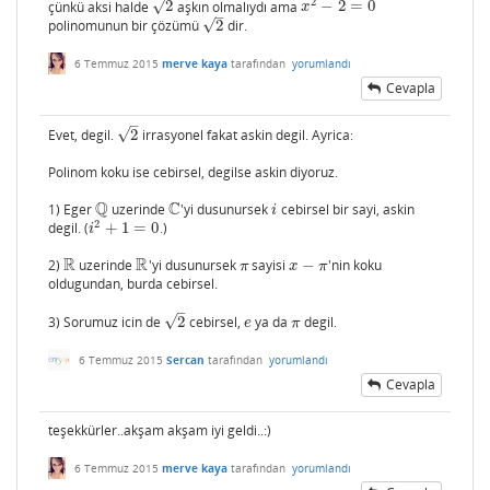
2
√
çünkü aksi halde
2
aşkın olmalıydı ama
−
2
=
0
2
x
2
−
2
=
0
x
–
√
polinomunun bir çözümü
2
dir.
2
6 Temmuz 2015
merve kaya
tarafından
yorumlandı
Cevapla
–
√
Evet, degil.
2
irrasyonel fakat askin degil. Ayrica:
2
Polinom koku ise cebirsel, degilse askin diyoruz.
Q
C
1) Eger
uzerinde
'yi dusunursek
cebirsel bir sayi, askin
Q
C
i
i
2
degil. (
+
1
=
0
.)
i
2
+
1
=
0
i
R
R
2)
uzerinde
'yi dusunursek
sayisi
−
'nin koku
R
R
π
x
−
π
π
x
π
oldugundan, burda cebirsel.
–
√
3) Sorumuz icin de
2
cebirsel,
ya da
degil.
2
e
π
e
π
6 Temmuz 2015
Sercan
tarafından
yorumlandı
Cevapla
teşekkürler..akşam akşam iyi geldi..:)
6 Temmuz 2015
merve kaya
tarafından
yorumlandı