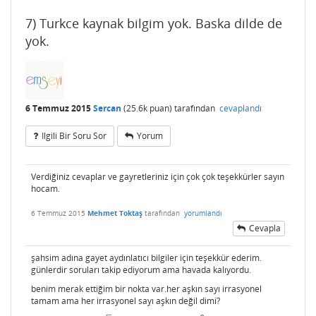
7) Turkce kaynak bilgim yok. Baska dilde de
yok.
6 Temmuz 2015
Sercan
(
25.6k
puan)
tarafından
cevaplandı
Ilgili Bir Soru Sor
Yorum
Verdiğiniz cevaplar ve gayretleriniz için çok çok teşekkürler sayın
hocam.
6 Temmuz 2015
Mehmet Toktaş
tarafından
yorumlandı
Cevapla
şahsim adına gayet aydınlatıcı bilgiler için teşekkür ederim.
günlerdir soruları takip ediyorum ama havada kalıyordu.
benim merak ettiğim bir nokta var.her aşkın sayı irrasyonel
tamam ama her irrasyonel sayı aşkın değil dimi?
–