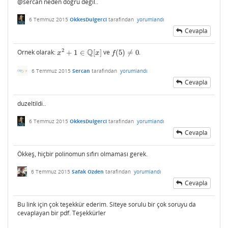
@sercan neden dogru degil..
6 Temmuz 2015
OkkesDulgerci
tarafından
yorumlandı
Cevapla
Q
2
Ornek olarak:
+
1
∈
[
]
ve
(
5
)
≠
0
.
x
2
+
1
∈
Q
[
x
]
f
(
5
)
≠
0
x
x
f
6 Temmuz 2015
Sercan
tarafından
yorumlandı
Cevapla
duzeltildi..
6 Temmuz 2015
OkkesDulgerci
tarafından
yorumlandı
Cevapla
Ökkeş, hiçbir polinomun sıfırı olmaması gerek.
6 Temmuz 2015
Safak Ozden
tarafından
yorumlandı
Cevapla
Bu link için çok teşekkür ederim. Siteye sorulu bir çok soruyu da
cevaplayan bir pdf. Teşekkürler