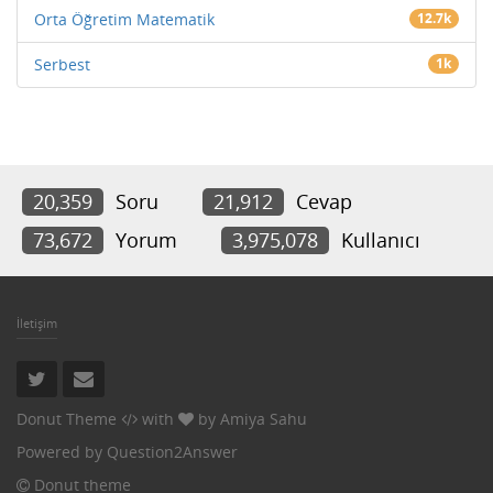
Orta Öğretim Matematik
12.7k
Serbest
1k
20,359
Soru
21,912
Cevap
73,672
Yorum
3,975,078
Kullanıcı
İletişim
Donut Theme
with
by
Amiya Sahu
Powered by
Question2Answer
Donut theme