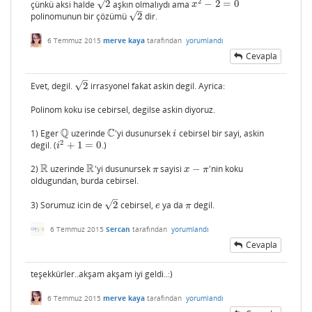
2
√
çünkü aksi halde
2
aşkın olmalıydı ama
−
2
=
0
2
x
2
−
2
=
0
x
–
√
polinomunun bir çözümü
2
dir.
2
6 Temmuz 2015
merve kaya
tarafından
yorumlandı
Cevapla
–
√
Evet, degil.
2
irrasyonel fakat askin degil. Ayrica:
2
Polinom koku ise cebirsel, degilse askin diyoruz.
Q
C
1) Eger
uzerinde
'yi dusunursek
cebirsel bir sayi, askin
Q
C
i
i
2
degil. (
+
1
=
0
.)
i
2
+
1
=
0
i
R
R
2)
uzerinde
'yi dusunursek
sayisi
−
'nin koku
R
R
π
x
−
π
π
x
π
oldugundan, burda cebirsel.
–
√
3) Sorumuz icin de
2
cebirsel,
ya da
degil.
2
e
π
e
π
6 Temmuz 2015
Sercan
tarafından
yorumlandı
Cevapla
teşekkürler..akşam akşam iyi geldi..:)
6 Temmuz 2015
merve kaya
tarafından
yorumlandı