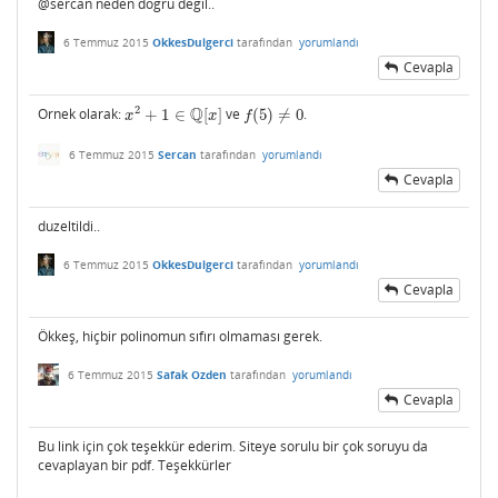
@sercan neden dogru degil..
6 Temmuz 2015
OkkesDulgerci
tarafından
yorumlandı
Cevapla
Q
2
Ornek olarak:
+
1
∈
[
]
ve
(
5
)
≠
0
.
x
2
+
1
∈
Q
[
x
]
f
(
5
)
≠
0
x
x
f
6 Temmuz 2015
Sercan
tarafından
yorumlandı
Cevapla
duzeltildi..
6 Temmuz 2015
OkkesDulgerci
tarafından
yorumlandı
Cevapla
Ökkeş, hiçbir polinomun sıfırı olmaması gerek.
6 Temmuz 2015
Safak Ozden
tarafından
yorumlandı
Cevapla
Bu link için çok teşekkür ederim. Siteye sorulu bir çok soruyu da
cevaplayan bir pdf. Teşekkürler