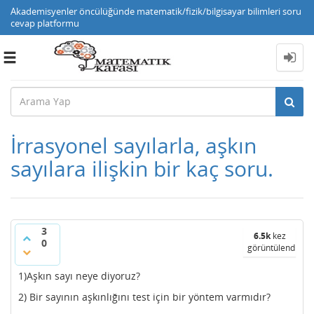
Akademisyenler öncülüğünde matematik/fizik/bilgisayar bilimleri soru
cevap platformu
Toggle
navigation
İrrasyonel sayılarla, aşkın
sayılara ilişkin bir kaç soru.
3
6.5k
kez
0
görüntülendi
1)Aşkın sayı neye diyoruz?
2) Bir sayının aşkınlığını test için bir yöntem varmıdır?