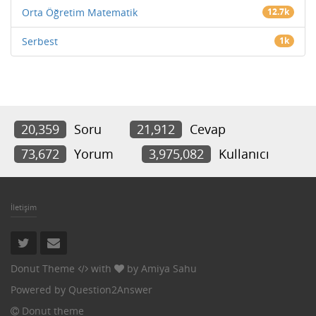
Orta Öğretim Matematik
12.7k
Serbest
1k
20,359
Soru
21,912
Cevap
73,672
Yorum
3,975,082
Kullanıcı
İletişim
Donut Theme
with
by
Amiya Sahu
Powered by
Question2Answer
Donut theme