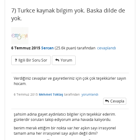
7) Turkce kaynak bilgim yok. Baska dilde de
yok.
6 Temmuz 2015
Sercan
(
25.6k
puan)
tarafından
cevaplandı
Ilgili Bir Soru Sor
Yorum
Verdiğiniz cevaplar ve gayretleriniz için çok çok teşekkürler sayın
hocam.
6 Temmuz 2015
Mehmet Toktaş
tarafından
yorumlandı
Cevapla
şahsim adına gayet aydınlatıcı bilgiler için teşekkür ederim.
günlerdir soruları takip ediyorum ama havada kalıyordu.
benim merak ettiğim bir nokta var.her aşkın sayı irrasyonel
tamam ama her irrasyonel sayı aşkın değil dimi?
–