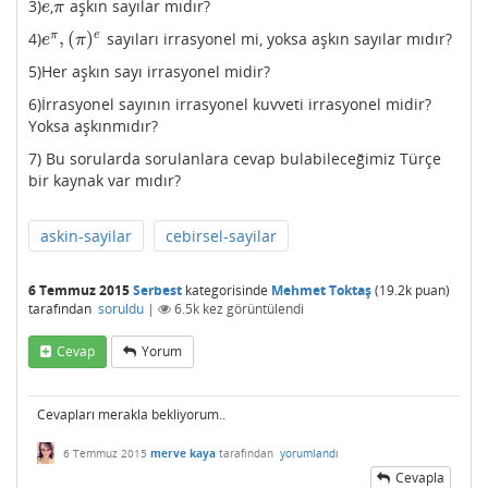
3)
,
aşkın sayılar mıdır?
e
π
e
π
,
(
)
π
e
4)
sayıları irrasyonel mi, yoksa aşkın sayılar mıdır?
e
π
,
(
π
)
e
e
π
5)Her aşkın sayı irrasyonel midir?
6)İrrasyonel sayının irrasyonel kuvveti irrasyonel midir?
Yoksa aşkınmıdır?
7) Bu sorularda sorulanlara cevap bulabileceğimiz Türçe
bir kaynak var mıdır?
askin-sayilar
cebirsel-sayilar
6 Temmuz 2015
Serbest
kategorisinde
Mehmet Toktaş
(
19.2k
puan)
tarafından
soruldu
|
6.5k
kez görüntülendi
Cevap
Yorum
Cevapları merakla bekliyorum..
6 Temmuz 2015
merve kaya
tarafından
yorumlandı
Cevapla