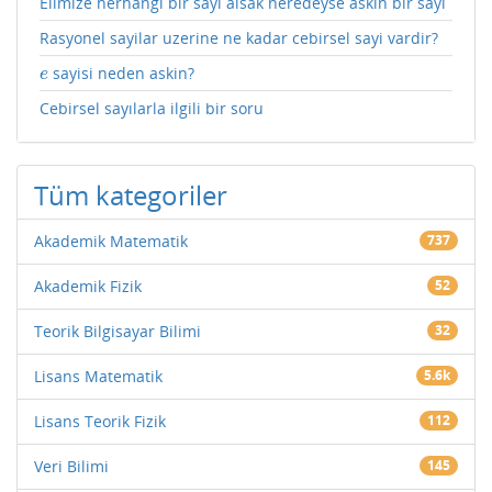
Elimize herhangi bir sayi alsak neredeyse askin bir sayi
Rasyonel sayilar uzerine ne kadar cebirsel sayi vardir?
sayisi neden askin?
e
e
Cebirsel sayılarla ilgili bir soru
Tüm kategoriler
Akademik Matematik
737
Akademik Fizik
52
Teorik Bilgisayar Bilimi
32
Lisans Matematik
5.6k
Lisans Teorik Fizik
112
Veri Bilimi
145