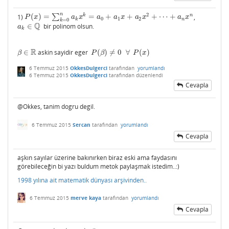
n
2
k
n
1)
(
)
=
∑
=
+
+
+
⋯
+
,
P
(
x
)
=
∑
k
=
0
n
a
k
x
k
=
a
0
+
a
1
x
+
a
2
x
2
+
⋯
+
a
n
x
n
P
x
a
x
a
a
x
a
x
a
x
0
1
2
k
n
=
0
k
Q
∈
bir polinom olsun.
a
k
∈
Q
a
k
R
∈
askin sayidir eger
(
)
≠
0
∀
(
)
β
∈
R
P
(
β
)
≠
0
∀
P
(
x
)
β
P
β
P
x
6 Temmuz 2015
OkkesDulgerci
tarafından
yorumlandı
6 Temmuz 2015
OkkesDulgerci
tarafından
düzenlendi
Cevapla
@Okkes, tanim dogru degil.
6 Temmuz 2015
Sercan
tarafından
yorumlandı
Cevapla
aşkın sayılar üzerine bakınırken biraz eski ama faydasını
görebileceğin bi yazı buldum metok paylaşmak istedim..:)
1998 yılına ait matematik dünyası arşivinden..
6 Temmuz 2015
merve kaya
tarafından
yorumlandı
Cevapla