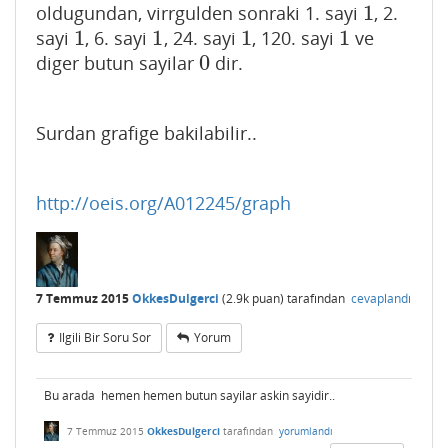
1
oldugundan, virrgulden sonraki 1. sayi
, 2.
1
1
1
1
1
sayi
, 6. sayi
, 24. sayi
, 120. sayi
ve
1
1
1
1
0
diger butun sayilar
dir.
0
Surdan grafige bakilabilir..
http://oeis.org/A012245/graph
7 Temmuz 2015
OkkesDulgerci
(
2.9k
puan)
tarafından
cevaplandı
Ilgili Bir Soru Sor
Yorum
Bu arada hemen hemen butun sayilar askin sayidir..
7 Temmuz 2015
OkkesDulgerci
tarafından
yorumlandı