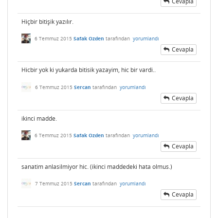
Cevapla
Hiçbir bitişik yazılır.
6 Temmuz 2015
Safak Ozden
tarafından
yorumlandı
Cevapla
Hicbir yok ki yukarda bitisik yazayim, hic bir vardi..
6 Temmuz 2015
Sercan
tarafından
yorumlandı
Cevapla
ikinci madde.
6 Temmuz 2015
Safak Ozden
tarafından
yorumlandı
Cevapla
sanatim anlasilmiyor hic. (ikinci maddedeki hata olmus.)
7 Temmuz 2015
Sercan
tarafından
yorumlandı
Cevapla