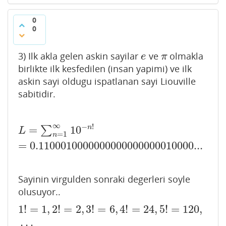
0
0
3) Ilk akla gelen askin sayilar
ve
olmakla
e
π
e
π
birlikte ilk kesfedilen (insan yapimi) ve ilk
askin sayi oldugu ispatlanan sayi Liouville
sabitidir.
∞
−
!
=
10
n
∑
L
=
∑
n
=
1
∞
10
−
n
!
=
0.1100010000000000000000010000
L
=
1
n
=
0.1100010000000000000000010000...
Sayinin virgulden sonraki degerleri soyle
olusuyor..
1
!
=
1
,
2
!
=
2
,
3
!
=
6
,
4
!
=
24
,
5
!
=
120
,
1
!
=
1
,
2
!
=
2
,
3
!
=
6
,
4
!
=
24
,
5
!
=
120
,
…
…