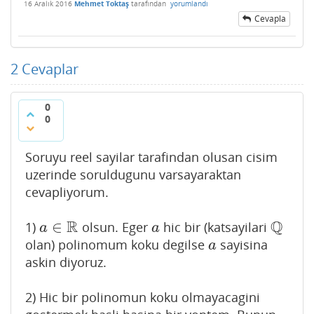
16 Aralık 2016
Mehmet Toktaş
tarafından
yorumlandı
Cevapla
2
Cevaplar
0
0
Soruyu reel sayilar tarafindan olusan cisim
uzerinde soruldugunu varsayaraktan
cevapliyorum.
R
Q
∈
1)
olsun. Eger
hic bir (katsayilari
a
∈
R
a
Q
a
a
olan) polinomum koku degilse
sayisina
a
a
askin diyoruz.
2) Hic bir polinomun koku olmayacagini