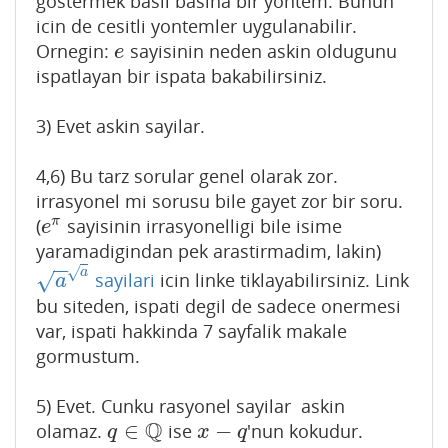
gostermek basli basina bir yontem. Bunun
icin de cesitli yontemler uygulanabilir.
Ornegin:
sayisinin neden askin oldugunu
e
e
ispatlayan bir ispata bakabilirsiniz.
3) Evet askin sayilar.
4,6) Bu tarz sorular genel olarak zor.
irrasyonel mi sorusu bile gayet zor bir soru.
π
(
sayisinin irrasyonelligi bile isime
e
π
e
yaramadigindan pek arastirmadim, lakin)
−
−
√
a
sayilari
icin linke tiklayabilirsiniz. Link
√
a
a
a
bu siteden, ispati degil de sadece onermesi
var, ispati hakkinda 7 sayfalik makale
gormustum.
5) Evet. Cunku rasyonel sayilar askin
Q
∈
−
olamaz.
ise
'nun kokudur.
q
∈
Q
x
−
q
q
x
q