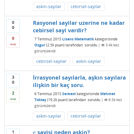
askin-sayilar
cebirsel-sayilar
Rasyonel sayilar uzerine ne kadar
0
0
cebirsel sayi vardir?
0
7 Temmuz 2015
Lisans Matematik
kategorisinde
Ozgur
(
2.5k
puan)
tarafından
soruldu
|
3.4k
kez
cevap
görüntülendi
cebirsel-sayilar
askin-sayilar
İrrasyonel sayılarla, aşkın sayılara
3
0
ilişkin bir kaç soru.
2
6 Temmuz 2015
Serbest
kategorisinde
Mehmet
Toktaş
(
19.2k
puan)
tarafından
soruldu
|
6.5k
kez
cevap
görüntülendi
askin-sayilar
cebirsel-sayilar
sayisi neden askin?
1
e
e