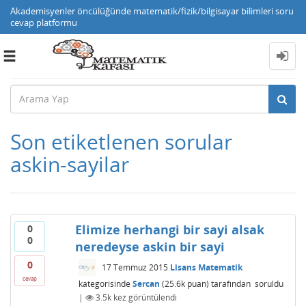
Akademisyenler öncülüğünde matematik/fizik/bilgisayar bilimleri soru
cevap platformu
Toggle
navigation
Son etiketlenen sorular
askin-sayilar
Elimize herhangi bir sayi alsak
0
0
neredeyse askin bir sayi
0
17 Temmuz 2015
Lisans Matematik
cevap
kategorisinde
Sercan
(
25.6k
puan)
tarafından
soruldu
|
3.5k
kez görüntülendi