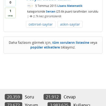
0
5 Temmuz 2015
Lisans Matematik
1
kategorisinde
Sercan
(
25.6k
puan)
tarafından
soruldu
|
2.7k
kez görüntülendi
cevap
cebirsel-sayilar
askin-sayilar
Daha fazlasını görmek için,
tüm soruların listesine
veya
popüler etiketlere
tıklayınız.
20,359
Soru
21,912
Cevap
73,672
Yorum
3,983,625
Kullanıcı