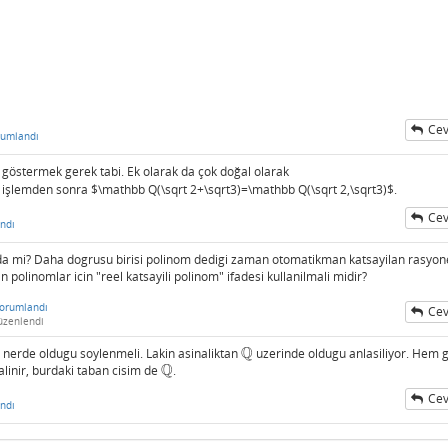
Cev
rumlandı
göstermek gerek tabi. Ek olarak da çok doğal olarak
z işlemden sonra $
\mathbb Q(\sqrt 2+\sqrt3)=\mathbb Q(\sqrt 2,\sqrt3)$.
Cev
ndı
da mi? Daha dogrusu birisi polinom dedigi zaman otomatikman katsayilan rasyon
n polinomlar icin "reel katsayili polinom" ifadesi kullanilmali midir?
orumlandı
Cev
üzenlendi
Q
 nerde oldugu soylenmeli. Lakin asinaliktan
uzerinde oldugu anlasiliyor. Hem 
Q
Q
alinir, burdaki taban cisim de
.
Q
Cev
ndı