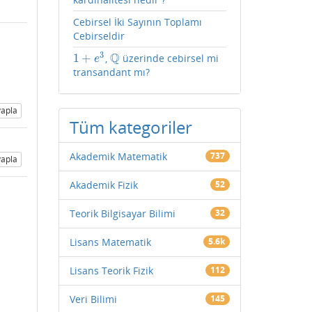
Cebirsel İki Sayının Toplamı
Cebirseldir
3
Q
1
+
,
üzerinde cebirsel mi
1
+
e
3
Q
e
transandant mı?
apla
Tüm kategoriler
Akademik Matematik
737
apla
Akademik Fizik
52
Teorik Bilgisayar Bilimi
32
Lisans Matematik
5.6k
Lisans Teorik Fizik
112
Veri Bilimi
145