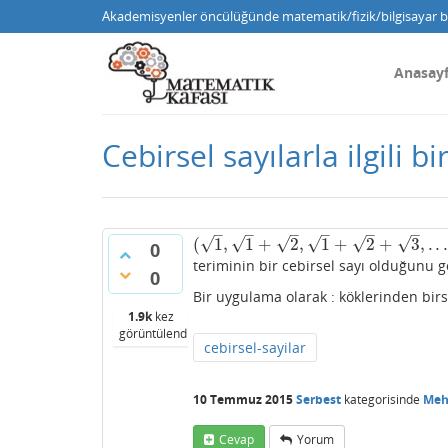
Akademisyenler öncülüğünde matematik/fizik/bilgisayar bi
Anasay
Cebirsel sayılarla ilgili bi
–
–
–
–
–
–
√
√
√
√
√
√
(
1
,
1
+
2
,
1
+
2
+
3
,
.
.
(
1
,
1
+
2
,
1
+
2
+
3
,
.
.
.
)
0
teriminin bir cebirsel sayı olduğunu g
0
Bir uygulama olarak : köklerinden bir
1.9k
kez
görüntülendi
cebirsel-sayilar
10 Temmuz 2015
Serbest
kategorisinde
Meh
Cevap
Yorum