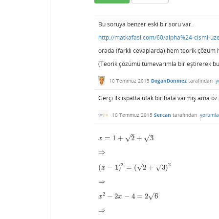
Bu soruya benzer eski bir soru var.
http://matkafasi.com/60/alpha%24-cismi-uze
orada (farklı cevaplarda) hem teorik çözüm 
(Teorik çözümü tümevarımla birleştirerek bu
10 Temmuz 2015
DoganDonmez
tarafından
y
Gerçi ilk ispatta ufak bir hata varmış ama öz
10 Temmuz 2015
Sercan
tarafından
yorumla
–
–
√
=
1
+
2
+
3
√
x
=
1
+
2
+
3
x
⇒
⇒
–
–
2
2
√
(
−
1
)
=
(
2
+
3
)
√
(
x
−
1
)
2
=
(
2
+
3
)
2
x
⇒
⇒
–
2
−
2
−
4
=
2
6
√
x
2
−
2
x
−
4
=
2
6
x
x
⇒
⇒