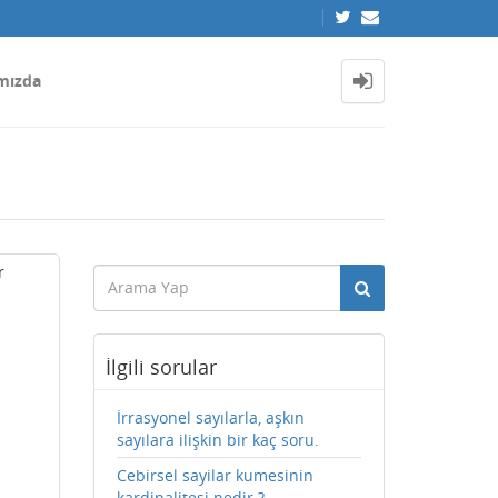
mızda
r
İlgili sorular
İrrasyonel sayılarla, aşkın
sayılara ilişkin bir kaç soru.
Cebirsel sayilar kumesinin
kardinalitesi nedir ?