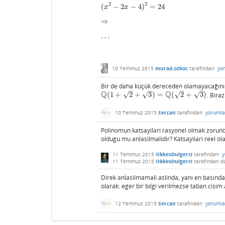
2
2
(
−
2
−
4
)
=
24
(
x
2
−
2
x
−
4
)
2
=
24
x
x
⇒
⇒
…
…
10 Temmuz 2015
murad.ozkoc
tarafından
yo
Bir de daha küçük dereceden olamayacağını 
–
–
–
–
Q
Q
√
√
√
√
(
1
+
2
+
3
)
=
(
2
+
3
)
. Bira
Q
(
1
+
2
+
3
)
=
Q
(
2
+
3
)
10 Temmuz 2015
Sercan
tarafından
yorumla
Polinomun katsayilari rasyonel olmak zorun
oldugu mu anlasilmalidir? Katsayilari reel ola
11 Temmuz 2015
OkkesDulgerci
tarafından
y
11 Temmuz 2015
OkkesDulgerci
tarafından
d
Direk anlasilmamali aslinda, yani en basinda
olarak: eger bir bilgi verilmezse taban cisim 
12 Temmuz 2015
Sercan
tarafından
yorumla