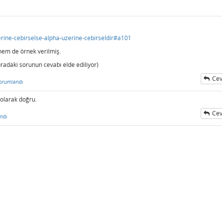
rine-cebirselse-alpha-uzerine-cebirseldir#a101
hem de örnek verilmiş.
radaki sorunun cevabı elde ediliyor)
Cev
orumlandı
 olarak doğru.
Cev
ndı