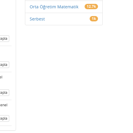
Orta Öğretim Matematik
12.7k
Serbest
1k
apla
apla
el
apla
genel
apla