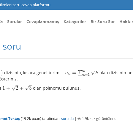
limleri soru cevap platformu
fa
Sorular
Cevaplanmamış
Kategoriler
Bir Soru Sor
Hakkı
r soru
−
−
n
√
.
)
=
dizisinin, kısaca genel terimi
∑
olan dizisinin he
a
n
=
∑
k
=
1
n
k
a
k
n
=
1
k
österiniz.
–
–
√
√
1
+
2
+
3
si
olan polinomu bulunuz.
1
+
2
+
3
met Toktaş
(
19.2k
puan)
tarafından
soruldu
|
1.9k
kez görüntülendi