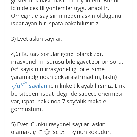
gostermek basli basina bir yontem. Bunun
icin de cesitli yontemler uygulanabilir.
Ornegin:
sayisinin neden askin oldugunu
e
e
ispatlayan bir ispata bakabilirsiniz.
3) Evet askin sayilar.
4,6) Bu tarz sorular genel olarak zor.
irrasyonel mi sorusu bile gayet zor bir soru.
π
(
sayisinin irrasyonelligi bile isime
e
π
e
yaramadigindan pek arastirmadim, lakin)
−
−
√
a
sayilari
icin linke tiklayabilirsiniz. Link
√
a
a
a
bu siteden, ispati degil de sadece onermesi
var, ispati hakkinda 7 sayfalik makale
gormustum.
5) Evet. Cunku rasyonel sayilar askin
Q
∈
−
olamaz.
ise
'nun kokudur.
q
∈
Q
x
−
q
q
x
q