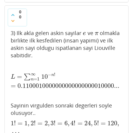
0
0
3) Ilk akla gelen askin sayilar
ve
olmakla
e
π
e
π
birlikte ilk kesfedilen (insan yapimi) ve ilk
askin sayi oldugu ispatlanan sayi Liouville
sabitidir.
∞
−
!
=
10
n
∑
L
=
∑
n
=
1
∞
10
−
n
!
=
0.1100010000000000000000010000
L
=
1
n
=
0.1100010000000000000000010000...
Sayinin virgulden sonraki degerleri soyle
olusuyor..
1
!
=
1
,
2
!
=
2
,
3
!
=
6
,
4
!
=
24
,
5
!
=
120
,
1
!
=
1
,
2
!
=
2
,
3
!
=
6
,
4
!
=
24
,
5
!
=
120
,
…
…