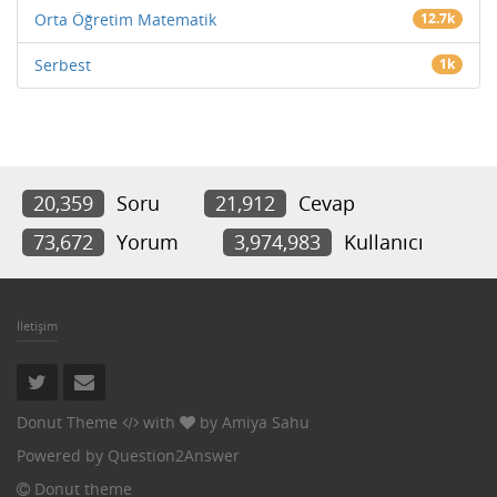
Orta Öğretim Matematik
12.7k
Serbest
1k
20,359
Soru
21,912
Cevap
73,672
Yorum
3,974,983
Kullanıcı
İletişim
Donut Theme
with
by
Amiya Sahu
Powered by
Question2Answer
Donut theme