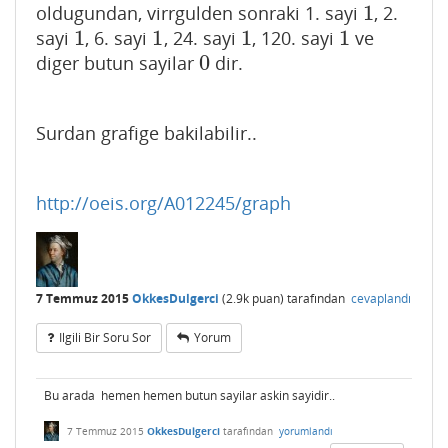
1
oldugundan, virrgulden sonraki 1. sayi
, 2.
1
1
1
1
1
sayi
, 6. sayi
, 24. sayi
, 120. sayi
ve
1
1
1
1
0
diger butun sayilar
dir.
0
Surdan grafige bakilabilir..
http://oeis.org/A012245/graph
7 Temmuz 2015
OkkesDulgerci
(
2.9k
puan)
tarafından
cevaplandı
Ilgili Bir Soru Sor
Yorum
Bu arada hemen hemen butun sayilar askin sayidir..
7 Temmuz 2015
OkkesDulgerci
tarafından
yorumlandı