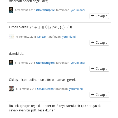
@sercan neden dogru degil..
6 Temmuz 2015
OkkesDulgerci
tarafından
yorumlandı
Cevapla
Q
2
Ornek olarak:
+
1
∈
[
]
ve
(
5
)
≠
0
.
x
2
+
1
∈
Q
[
x
]
f
(
5
)
≠
0
x
x
f
6 Temmuz 2015
Sercan
tarafından
yorumlandı
Cevapla
duzeltildi..
6 Temmuz 2015
OkkesDulgerci
tarafından
yorumlandı
Cevapla
Ökkeş, hiçbir polinomun sıfırı olmaması gerek.
6 Temmuz 2015
Safak Ozden
tarafından
yorumlandı
Cevapla
Bu link için çok teşekkür ederim. Siteye sorulu bir çok soruyu da
cevaplayan bir pdf. Teşekkürler