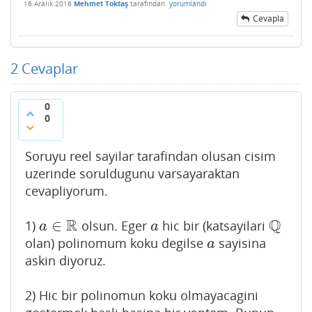
16 Aralık 2016
Mehmet Toktaş
tarafından
yorumlandı
Cevapla
2
Cevaplar
0
0
Soruyu reel sayilar tarafindan olusan cisim
uzerinde soruldugunu varsayaraktan
cevapliyorum.
R
Q
∈
1)
olsun. Eger
hic bir (katsayilari
a
∈
R
a
Q
a
a
olan) polinomum koku degilse
sayisina
a
a
askin diyoruz.
2) Hic bir polinomun koku olmayacagini