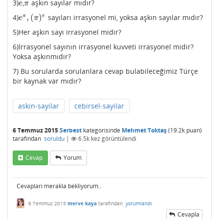
3)
,
aşkın sayılar mıdır?
e
π
e
π
,
(
)
π
e
4)
sayıları irrasyonel mi, yoksa aşkın sayılar mıdır?
e
π
,
(
π
)
e
e
π
5)Her aşkın sayı irrasyonel midir?
6)İrrasyonel sayının irrasyonel kuvveti irrasyonel midir?
Yoksa aşkınmıdır?
7) Bu sorularda sorulanlara cevap bulabileceğimiz Türçe
bir kaynak var mıdır?
askin-sayilar
cebirsel-sayilar
6 Temmuz 2015
Serbest
kategorisinde
Mehmet Toktaş
(
19.2k
puan)
tarafından
soruldu
|
6.5k
kez görüntülendi
Cevap
Yorum
Cevapları merakla bekliyorum..
6 Temmuz 2015
merve kaya
tarafından
yorumlandı
Cevapla