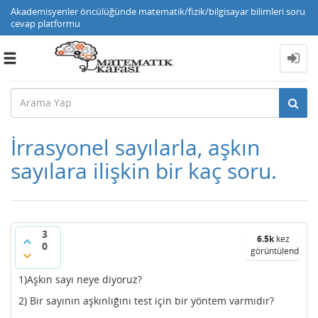
Akademisyenler öncülüğünde matematik/fizik/bilgisayar bilimleri soru
cevap platformu
Toggle
navigation
İrrasyonel sayılarla, aşkın
sayılara ilişkin bir kaç soru.
3
6.5k
kez
0
görüntülendi
1)Aşkın sayı neye diyoruz?
2) Bir sayının aşkınlığını test için bir yöntem varmıdır?