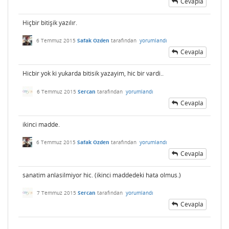
Cevapla
Hiçbir bitişik yazılır.
6 Temmuz 2015
Safak Ozden
tarafından
yorumlandı
Cevapla
Hicbir yok ki yukarda bitisik yazayim, hic bir vardi..
6 Temmuz 2015
Sercan
tarafından
yorumlandı
Cevapla
ikinci madde.
6 Temmuz 2015
Safak Ozden
tarafından
yorumlandı
Cevapla
sanatim anlasilmiyor hic. (ikinci maddedeki hata olmus.)
7 Temmuz 2015
Sercan
tarafından
yorumlandı
Cevapla