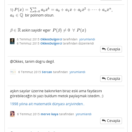
n
2
k
n
1)
(
)
=
∑
=
+
+
+
⋯
+
,
P
(
x
)
=
∑
k
=
0
n
a
k
x
k
=
a
0
+
a
1
x
+
a
2
x
2
+
⋯
+
a
n
x
n
P
x
a
x
a
a
x
a
x
a
x
0
1
2
k
n
=
0
k
Q
∈
bir polinom olsun.
a
k
∈
Q
a
k
R
∈
askin sayidir eger
(
)
≠
0
∀
(
)
β
∈
R
P
(
β
)
≠
0
∀
P
(
x
)
β
P
β
P
x
6 Temmuz 2015
OkkesDulgerci
tarafından
yorumlandı
6 Temmuz 2015
OkkesDulgerci
tarafından
düzenlendi
Cevapla
@Okkes, tanim dogru degil.
6 Temmuz 2015
Sercan
tarafından
yorumlandı
Cevapla
aşkın sayılar üzerine bakınırken biraz eski ama faydasını
görebileceğin bi yazı buldum metok paylaşmak istedim..:)
1998 yılına ait matematik dünyası arşivinden..
6 Temmuz 2015
merve kaya
tarafından
yorumlandı
Cevapla