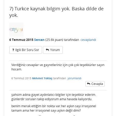
7) Turkce kaynak bilgim yok. Baska dilde de
yok.
6 Temmuz 2015
Sercan
(
25.6k
puan)
tarafından
cevaplandı
Ilgili Bir Soru Sor
Yorum
Verdiğiniz cevaplar ve gayretleriniz için çok çok teşekkürler sayın
hocam.
6 Temmuz 2015
Mehmet Toktaş
tarafından
yorumlandı
Cevapla
şahsim adına gayet aydınlatıcı bilgiler için teşekkür ederim.
günlerdir soruları takip ediyorum ama havada kalıyordu.
benim merak ettiğim bir nokta var.her aşkın sayı irrasyonel
tamam ama her irrasyonel sayı aşkın değil dimi?
–