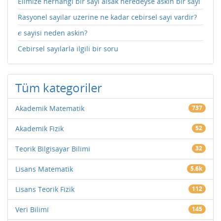
Elimize herhangi bir sayi alsak neredeyse askin bir sayi
Rasyonel sayilar uzerine ne kadar cebirsel sayi vardir?
sayisi neden askin?
e
e
Cebirsel sayılarla ilgili bir soru
Tüm kategoriler
Akademik Matematik
737
Akademik Fizik
52
Teorik Bilgisayar Bilimi
32
Lisans Matematik
5.6k
Lisans Teorik Fizik
112
Veri Bilimi
145