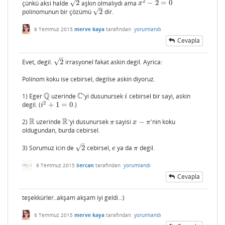
2
√
çünkü aksi halde
2
aşkın olmalıydı ama
−
2
=
0
2
x
2
−
2
=
0
x
–
√
polinomunun bir çözümü
2
dir.
2
6 Temmuz 2015
merve kaya
tarafından
yorumlandı
Cevapla
–
√
Evet, degil.
2
irrasyonel fakat askin degil. Ayrica:
2
Polinom koku ise cebirsel, degilse askin diyoruz.
Q
C
1) Eger
uzerinde
'yi dusunursek
cebirsel bir sayi, askin
Q
C
i
i
2
degil. (
+
1
=
0
.)
i
2
+
1
=
0
i
R
R
2)
uzerinde
'yi dusunursek
sayisi
−
'nin koku
R
R
π
x
−
π
π
x
π
oldugundan, burda cebirsel.
–
√
3) Sorumuz icin de
2
cebirsel,
ya da
degil.
2
e
π
e
π
6 Temmuz 2015
Sercan
tarafından
yorumlandı
Cevapla
teşekkürler..akşam akşam iyi geldi..:)
6 Temmuz 2015
merve kaya
tarafından
yorumlandı