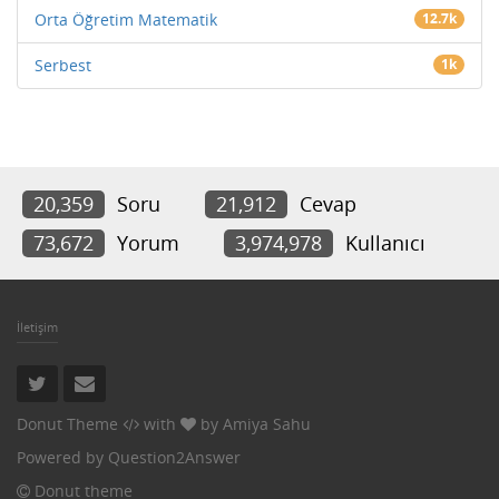
Orta Öğretim Matematik
12.7k
Serbest
1k
20,359
Soru
21,912
Cevap
73,672
Yorum
3,974,978
Kullanıcı
İletişim
Donut Theme
with
by
Amiya Sahu
Powered by
Question2Answer
Donut theme