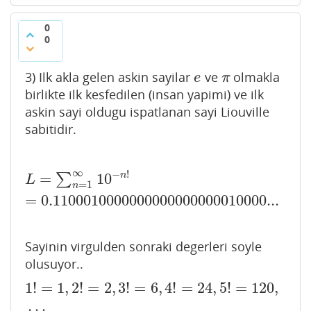
0
0
3) Ilk akla gelen askin sayilar
ve
olmakla
e
π
e
π
birlikte ilk kesfedilen (insan yapimi) ve ilk
askin sayi oldugu ispatlanan sayi Liouville
sabitidir.
∞
−
!
=
10
n
∑
L
=
∑
n
=
1
∞
10
−
n
!
=
0.1100010000000000000000010000
L
=
1
n
=
0.1100010000000000000000010000...
Sayinin virgulden sonraki degerleri soyle
olusuyor..
1
!
=
1
,
2
!
=
2
,
3
!
=
6
,
4
!
=
24
,
5
!
=
120
,
1
!
=
1
,
2
!
=
2
,
3
!
=
6
,
4
!
=
24
,
5
!
=
120
,
…
…