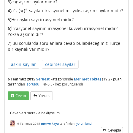
3)
,
aşkın sayılar mıdır?
e
π
e
π
,
(
)
π
e
4)
sayıları irrasyonel mi, yoksa aşkın sayılar mıdır?
e
π
,
(
π
)
e
e
π
5)Her aşkın sayı irrasyonel midir?
6)İrrasyonel sayının irrasyonel kuvveti irrasyonel midir?
Yoksa aşkınmıdır?
7) Bu sorularda sorulanlara cevap bulabileceğimiz Türçe
bir kaynak var mıdır?
askin-sayilar
cebirsel-sayilar
6 Temmuz 2015
Serbest
kategorisinde
Mehmet Toktaş
(
19.2k
puan)
tarafından
soruldu
|
6.5k
kez görüntülendi
Cevap
Yorum
Cevapları merakla bekliyorum..
6 Temmuz 2015
merve kaya
tarafından
yorumlandı
Cevapla