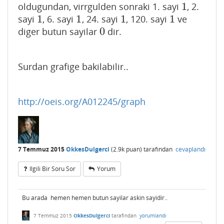
1
oldugundan, virrgulden sonraki 1. sayi
, 2.
1
1
1
1
1
sayi
, 6. sayi
, 24. sayi
, 120. sayi
ve
1
1
1
1
0
diger butun sayilar
dir.
0
Surdan grafige bakilabilir..
http://oeis.org/A012245/graph
7 Temmuz 2015
OkkesDulgerci
(
2.9k
puan)
tarafından
cevaplandı
Ilgili Bir Soru Sor
Yorum
Bu arada hemen hemen butun sayilar askin sayidir..
7 Temmuz 2015
OkkesDulgerci
tarafından
yorumlandı