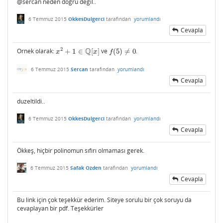
@sercan neden dogru degil..
6 Temmuz 2015
OkkesDulgerci
tarafından
yorumlandı
Cevapla
Q
2
Ornek olarak:
+
1
∈
[
]
ve
(
5
)
≠
0
.
x
2
+
1
∈
Q
[
x
]
f
(
5
)
≠
0
x
x
f
6 Temmuz 2015
Sercan
tarafından
yorumlandı
Cevapla
duzeltildi..
6 Temmuz 2015
OkkesDulgerci
tarafından
yorumlandı
Cevapla
Ökkeş, hiçbir polinomun sıfırı olmaması gerek.
6 Temmuz 2015
Safak Ozden
tarafından
yorumlandı
Cevapla
Bu link için çok teşekkür ederim. Siteye sorulu bir çok soruyu da
cevaplayan bir pdf. Teşekkürler