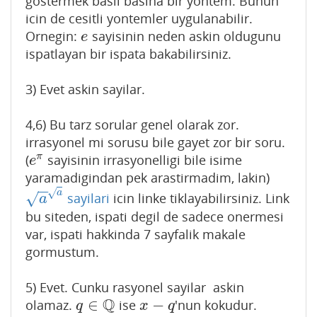
gostermek basli basina bir yontem. Bunun
icin de cesitli yontemler uygulanabilir.
Ornegin:
sayisinin neden askin oldugunu
e
e
ispatlayan bir ispata bakabilirsiniz.
3) Evet askin sayilar.
4,6) Bu tarz sorular genel olarak zor.
irrasyonel mi sorusu bile gayet zor bir soru.
π
(
sayisinin irrasyonelligi bile isime
e
π
e
yaramadigindan pek arastirmadim, lakin)
−
−
√
a
sayilari
icin linke tiklayabilirsiniz. Link
√
a
a
a
bu siteden, ispati degil de sadece onermesi
var, ispati hakkinda 7 sayfalik makale
gormustum.
5) Evet. Cunku rasyonel sayilar askin
Q
∈
−
olamaz.
ise
'nun kokudur.
q
∈
Q
x
−
q
q
x
q