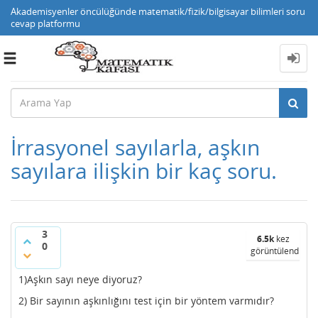
Akademisyenler öncülüğünde matematik/fizik/bilgisayar bilimleri soru
cevap platformu
Toggle
navigation
İrrasyonel sayılarla, aşkın
sayılara ilişkin bir kaç soru.
3
6.5k
kez
0
görüntülendi
1)Aşkın sayı neye diyoruz?
2) Bir sayının aşkınlığını test için bir yöntem varmıdır?