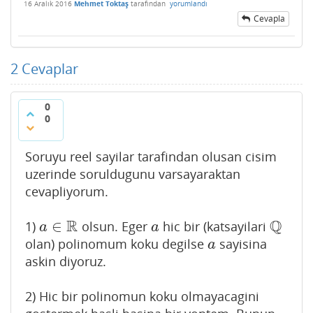
16 Aralık 2016
Mehmet Toktaş
tarafından
yorumlandı
Cevapla
2
Cevaplar
0
0
Soruyu reel sayilar tarafindan olusan cisim
uzerinde soruldugunu varsayaraktan
cevapliyorum.
R
Q
∈
1)
olsun. Eger
hic bir (katsayilari
a
∈
R
a
Q
a
a
olan) polinomum koku degilse
sayisina
a
a
askin diyoruz.
2) Hic bir polinomun koku olmayacagini