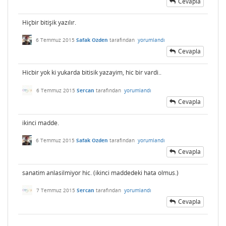
Cevapla
Hiçbir bitişik yazılır.
6 Temmuz 2015
Safak Ozden
tarafından
yorumlandı
Cevapla
Hicbir yok ki yukarda bitisik yazayim, hic bir vardi..
6 Temmuz 2015
Sercan
tarafından
yorumlandı
Cevapla
ikinci madde.
6 Temmuz 2015
Safak Ozden
tarafından
yorumlandı
Cevapla
sanatim anlasilmiyor hic. (ikinci maddedeki hata olmus.)
7 Temmuz 2015
Sercan
tarafından
yorumlandı
Cevapla