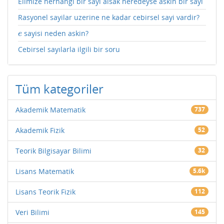
Elimize herhangi bir sayi alsak neredeyse askin bir sayi
Rasyonel sayilar uzerine ne kadar cebirsel sayi vardir?
sayisi neden askin?
e
e
Cebirsel sayılarla ilgili bir soru
Tüm kategoriler
Akademik Matematik
737
Akademik Fizik
52
Teorik Bilgisayar Bilimi
32
Lisans Matematik
5.6k
Lisans Teorik Fizik
112
Veri Bilimi
145