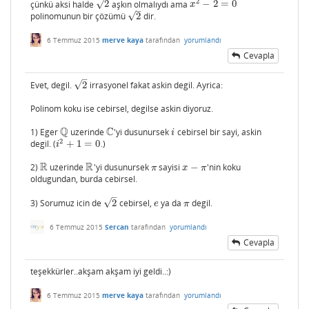
2
√
çünkü aksi halde
2
aşkın olmalıydı ama
−
2
=
0
2
x
2
−
2
=
0
x
–
√
polinomunun bir çözümü
2
dir.
2
6 Temmuz 2015
merve kaya
tarafından
yorumlandı
Cevapla
–
√
Evet, degil.
2
irrasyonel fakat askin degil. Ayrica:
2
Polinom koku ise cebirsel, degilse askin diyoruz.
Q
C
1) Eger
uzerinde
'yi dusunursek
cebirsel bir sayi, askin
Q
C
i
i
2
degil. (
+
1
=
0
.)
i
2
+
1
=
0
i
R
R
2)
uzerinde
'yi dusunursek
sayisi
−
'nin koku
R
R
π
x
−
π
π
x
π
oldugundan, burda cebirsel.
–
√
3) Sorumuz icin de
2
cebirsel,
ya da
degil.
2
e
π
e
π
6 Temmuz 2015
Sercan
tarafından
yorumlandı
Cevapla
teşekkürler..akşam akşam iyi geldi..:)
6 Temmuz 2015
merve kaya
tarafından
yorumlandı