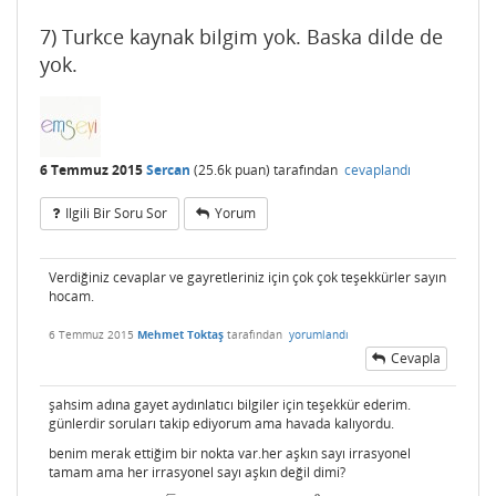
7) Turkce kaynak bilgim yok. Baska dilde de
yok.
6 Temmuz 2015
Sercan
(
25.6k
puan)
tarafından
cevaplandı
Ilgili Bir Soru Sor
Yorum
Verdiğiniz cevaplar ve gayretleriniz için çok çok teşekkürler sayın
hocam.
6 Temmuz 2015
Mehmet Toktaş
tarafından
yorumlandı
Cevapla
şahsim adına gayet aydınlatıcı bilgiler için teşekkür ederim.
günlerdir soruları takip ediyorum ama havada kalıyordu.
benim merak ettiğim bir nokta var.her aşkın sayı irrasyonel
tamam ama her irrasyonel sayı aşkın değil dimi?
–