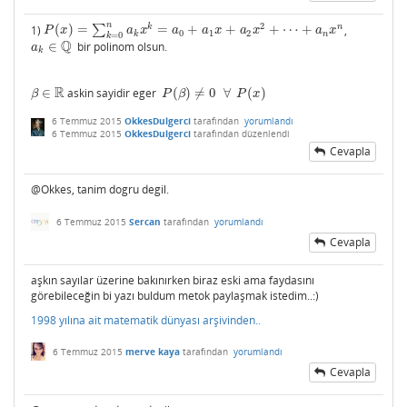
n
2
k
n
1)
(
)
=
∑
=
+
+
+
⋯
+
,
P
(
x
)
=
∑
k
=
0
n
a
k
x
k
=
a
0
+
a
1
x
+
a
2
x
2
+
⋯
+
a
n
x
n
P
x
a
x
a
a
x
a
x
a
x
0
1
2
k
n
=
0
k
Q
∈
bir polinom olsun.
a
k
∈
Q
a
k
R
∈
askin sayidir eger
(
)
≠
0
∀
(
)
β
∈
R
P
(
β
)
≠
0
∀
P
(
x
)
β
P
β
P
x
6 Temmuz 2015
OkkesDulgerci
tarafından
yorumlandı
6 Temmuz 2015
OkkesDulgerci
tarafından
düzenlendi
Cevapla
@Okkes, tanim dogru degil.
6 Temmuz 2015
Sercan
tarafından
yorumlandı
Cevapla
aşkın sayılar üzerine bakınırken biraz eski ama faydasını
görebileceğin bi yazı buldum metok paylaşmak istedim..:)
1998 yılına ait matematik dünyası arşivinden..
6 Temmuz 2015
merve kaya
tarafından
yorumlandı
Cevapla