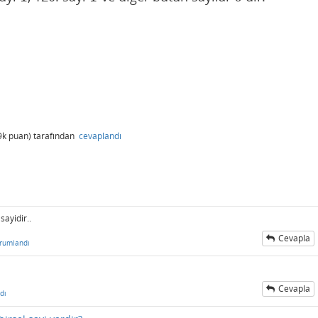
9k
puan)
tarafından
cevaplandı
ayidir..
Cevapla
rumlandı
Cevapla
dı