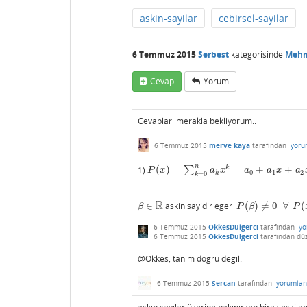
askin-sayilar
cebirsel-sayilar
6 Temmuz 2015
Serbest
kategorisinde
Mehm
Cevap
Yorum
Cevapları merakla bekliyorum..
6 Temmuz 2015
merve kaya
tarafından
yoru
n
k
1)
(
)
=
∑
=
+
+
P
(
x
)
=
∑
k
=
0
n
a
k
x
k
=
a
0
+
a
1
x
+
a
2
x
2
+
⋯
+
a
n
x
n
P
x
a
x
a
a
x
a
0
1
2
k
=
0
k
R
∈
askin sayidir eger
(
)
≠
0
∀
(
β
∈
R
P
(
β
)
≠
0
∀
P
(
x
β
P
β
P
6 Temmuz 2015
OkkesDulgerci
tarafından
yo
6 Temmuz 2015
OkkesDulgerci
tarafından
dü
@Okkes, tanim dogru degil.
6 Temmuz 2015
Sercan
tarafından
yorumlan