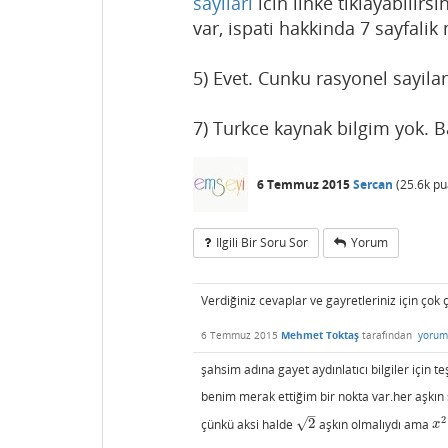
sayilari
icin linke tiklayabilirs
var, ispati hakkinda 7 sayfal
5) Evet. Cunku rasyonel sayil
7) Turkce kaynak bilgim yok. B
6 Temmuz 2015
Sercan
(
25.6k
pu
Ilgili Bir Soru Sor
Yorum
Verdiğiniz cevaplar ve gayretleriniz için çok
6 Temmuz 2015
Mehmet Toktaş
tarafından
yorum
şahsim adına gayet aydınlatıcı bilgiler için 
benim merak ettiğim bir nokta var.her aşkın
–
2
√
çünkü aksi halde
2
aşkın olmalıydı ama
2
x
2
x