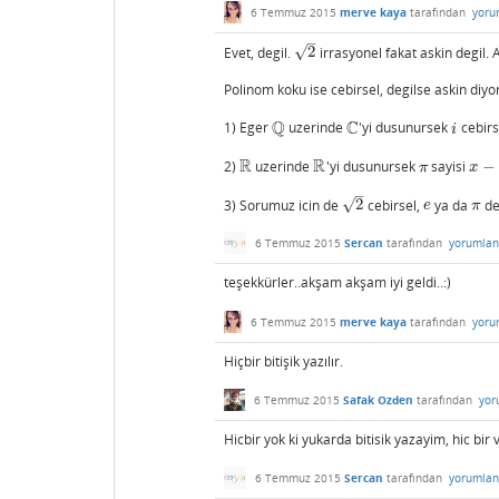
6 Temmuz 2015
merve kaya
tarafından
yoru
–
√
Evet, degil.
2
irrasyonel fakat askin degil. 
2
Polinom koku ise cebirsel, degilse askin diyo
Q
C
1) Eger
uzerinde
'yi dusunursek
cebirse
Q
C
i
i
R
R
2)
uzerinde
'yi dusunursek
sayisi
−
R
R
π
x
−
π
π
x
–
√
3) Sorumuz icin de
2
cebirsel,
ya da
de
2
e
π
e
π
6 Temmuz 2015
Sercan
tarafından
yorumlan
teşekkürler..akşam akşam iyi geldi..:)
6 Temmuz 2015
merve kaya
tarafından
yoru
Hiçbir bitişik yazılır.
6 Temmuz 2015
Safak Ozden
tarafından
yor
Hicbir yok ki yukarda bitisik yazayim, hic bir v
6 Temmuz 2015
Sercan
tarafından
yorumlan