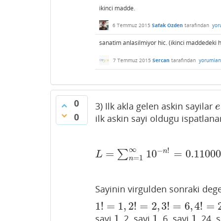
ikinci madde.
6 Temmuz 2015
Safak Ozden
tarafından
yor
sanatim anlasilmiyor hic. (ikinci maddedeki 
7 Temmuz 2015
Sercan
tarafından
yorumlan
0
3) Ilk akla gelen askin sayilar
e
e
0
ilk askin sayi oldugu ispatlanan
∞
−
!
=
10
=
0.1100
n
∑
L
=
∑
n
=
1
∞
10
−
n
!
=
0.11000100000
L
=
1
n
Sayinin virgulden sonraki dege
1
!
=
1
,
2
!
=
2
,
3
!
=
6
,
4
!
=
1
!
=
1
,
2
!
=
2
,
3
!
=
6
,
4
!
=
24
,
5
!
=
120
,
…
1
1
1
sayi
, 2. sayi
, 6. sayi
, 24. 
1
1
1