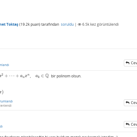
et Toktaş
(
19.2k
puan)
tarafından
soruldu
|
6.5k
kez görüntülendi
Cev
mlandı
Q
2
n
+
⋯
+
,
∈
bir polinom olsun.
a
k
∈
Q
x
a
x
a
n
k
)
)
x
rumlandı
Cev
zenlendi
Cev
dı