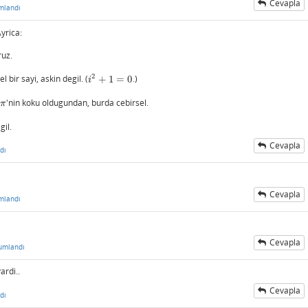
Cevapla
mlandı
Ayrica:
ruz.
2
l bir sayi, askin degil. (
+
1
=
0
.)
i
2
+
1
=
0
i
'nin koku oldugundan, burda cebirsel.
π
gil.
Cevapla
dı
Cevapla
mlandı
Cevapla
umlandı
ardi..
Cevapla
dı