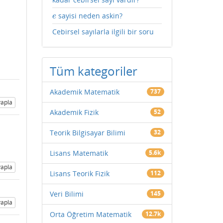
sayisi neden askin?
e
e
Cebirsel sayılarla ilgili bir soru
Tüm kategoriler
Akademik Matematik
737
apla
Akademik Fizik
52
Teorik Bilgisayar Bilimi
32
Lisans Matematik
5.6k
apla
Lisans Teorik Fizik
112
Veri Bilimi
145
apla
Orta Öğretim Matematik
12.7k