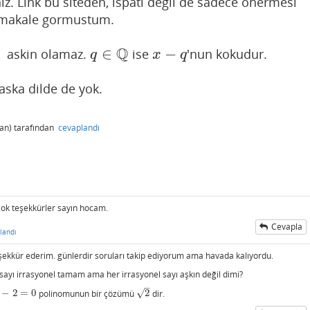
iniz. Link bu siteden, ispati degil de sadece onermesi
ik makale gormustum.
Q
∈
−
ar askin olamaz.
ise
'nun kokudur.
q
∈
Q
x
−
q
q
x
q
aska dilde de yok.
an)
tarafından
cevaplandı
 çok teşekkürler sayın hocam.
Cevapla
landı
teşekkür ederim. günlerdir soruları takip ediyorum ama havada kalıyordu.
 sayı irrasyonel tamam ama her irrasyonel sayı aşkın değil dimi?
–
√
−
2
=
0
polinomunun bir çözümü
2
dir.
−
2
=
0
2