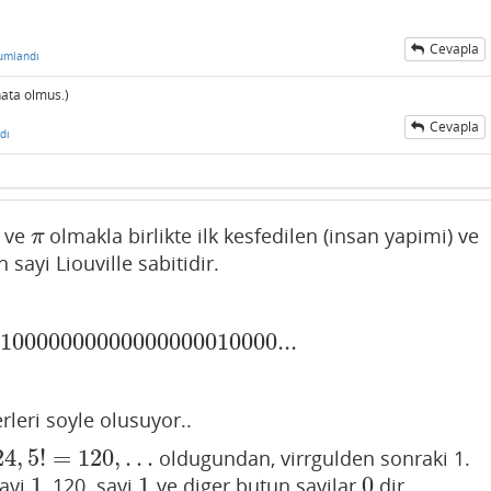
Cevapla
umlandı
hata olmus.)
Cevapla
dı
ve
olmakla birlikte ilk kesfedilen (insan yapimi) ve
π
π
 sayi Liouville sabitidir.
010000000000000000010000...
00000000000010000...
rleri soyle olusuyor..
24
,
5
!
=
120
,
…
oldugundan, virrgulden sonraki 1.
1
1
0
sayi
, 120. sayi
ve diger butun sayilar
dir.
1
1
0