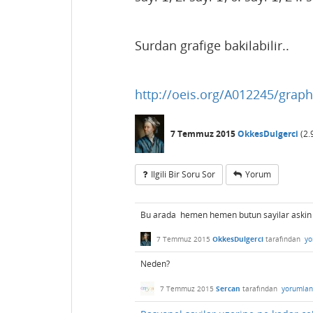
Surdan grafige bakilabilir..
http://oeis.org/A012245/graph
7 Temmuz 2015
OkkesDulgerci
(
2.
Ilgili Bir Soru Sor
Yorum
Bu arada hemen hemen butun sayilar askin s
7 Temmuz 2015
OkkesDulgerci
tarafından
yo
Neden?
7 Temmuz 2015
Sercan
tarafından
yorumlan