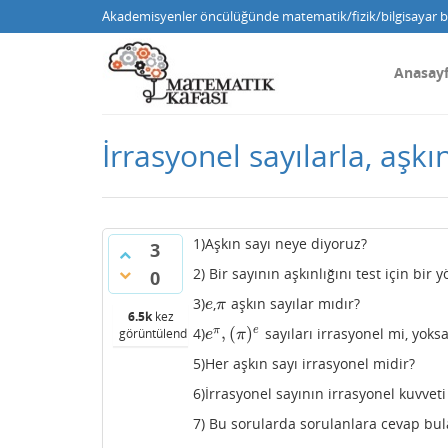
Akademisyenler öncülüğünde matematik/fizik/bilgisayar bi
Anasay
İrrasyonel sayılarla, aşkın
1)Aşkın sayı neye diyoruz?
3
2) Bir sayının aşkınlığını test için bir
0
3)
,
aşkın sayılar mıdır?
e
π
e
π
6.5k
kez
,
(
)
π
e
4)
sayıları irrasyonel mi, yoksa
görüntülendi
e
π
,
(
π
)
e
e
π
5)Her aşkın sayı irrasyonel midir?
6)İrrasyonel sayının irrasyonel kuvvet
7) Bu sorularda sorulanlara cevap bul