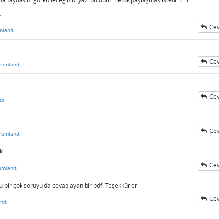
ama faydasını görebileceğin bi yazı buldum metok paylaşmak istedim..:)
..
Cev
mlandı
Cev
rumlandı
Cev
dı
Cev
rumlandı
ek.
Cev
umlandı
lu bir çok soruyu da cevaplayan bir pdf. Teşekkürler
Cev
ndı