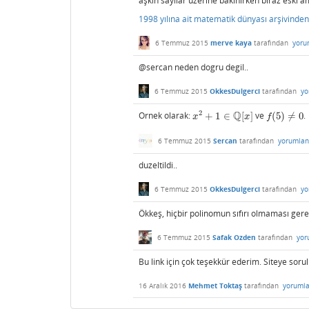
aşkın sayılar üzerine bakınırken biraz eski 
1998 yılına ait matematik dünyası arşivinden
6 Temmuz 2015
merve kaya
tarafından
yoru
@sercan neden dogru degil..
6 Temmuz 2015
OkkesDulgerci
tarafından
yo
Q
2
Ornek olarak:
+
1
∈
[
]
ve
(
5
)
≠
0
.
x
2
+
1
∈
Q
[
x
]
f
(
5
)
≠
0
x
x
f
6 Temmuz 2015
Sercan
tarafından
yorumlan
duzeltildi..
6 Temmuz 2015
OkkesDulgerci
tarafından
yo
Ökkeş, hiçbir polinomun sıfırı olmaması ger
6 Temmuz 2015
Safak Ozden
tarafından
yor
Bu link için çok teşekkür ederim. Siteye soru
16 Aralık 2016
Mehmet Toktaş
tarafından
yorumla