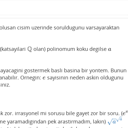
n olusan cisim uzerinde soruldugunu varsayaraktan
Q
 (katsayilari
olan) polinomum koku degilse
Q
a
a
mayacagini gostermek basli basina bir yontem. Bunun
lanabilir. Ornegin:
sayisinin neden askin oldugunu
e
e
iniz.
k zor. irrasyonel mi sorusu bile gayet zor bir soru. (
e
e
−
−
√
a
isime yaramadigindan pek arastirmadim, lakin)
√
a
a
a