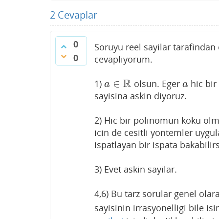
2
Cevaplar
0
Soruyu reel sayilar tarafinda
0
cevapliyorum.
R
∈
1)
olsun. Eger
hic bir
a
∈
R
a
a
a
sayisina askin diyoruz.
2) Hic bir polinomun koku ol
icin de cesitli yontemler uygu
ispatlayan bir ispata bakabilirs
3) Evet askin sayilar.
4,6) Bu tarz sorular genel olara
sayisinin irrasyonelligi bile 