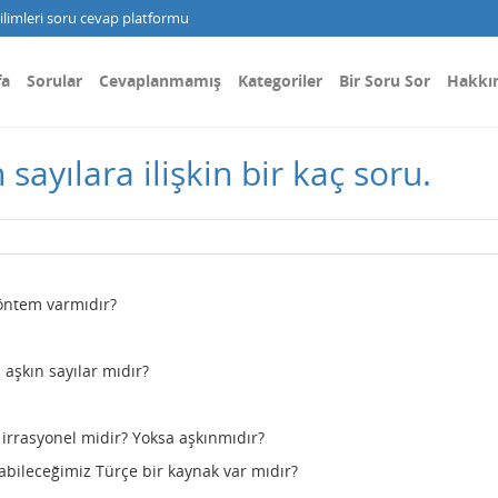
limleri soru cevap platformu
fa
Sorular
Cevaplanmamış
Kategoriler
Bir Soru Sor
Hakkı
 sayılara ilişkin bir kaç soru.
 yöntem varmıdır?
 aşkın sayılar mıdır?
i irrasyonel midir? Yoksa aşkınmıdır?
abileceğimiz Türçe bir kaynak var mıdır?