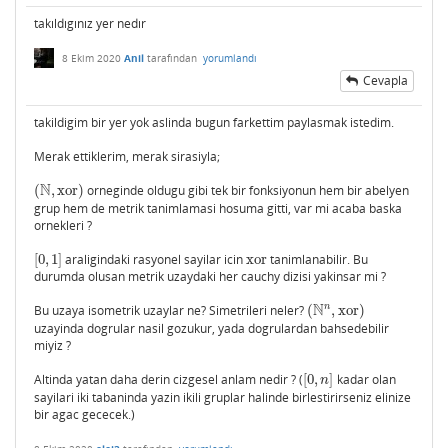
takıldıgınız yer nedır
8 Ekim 2020
Anil
tarafından
yorumlandı
Cevapla
takildigim bir yer yok aslinda bugun farkettim paylasmak istedim.
Merak ettiklerim, merak sirasiyla;
N
(
,
xor
)
orneginde oldugu gibi tek bir fonksiyonun hem bir abelyen
(
N
,
xor
)
grup hem de metrik tanimlamasi hosuma gitti, var mi acaba baska
ornekleri ?
[
0
,
1
]
araligindaki rasyonel sayilar icin
xor
tanimlanabilir. Bu
[
0
,
1
]
xor
durumda olusan metrik uzaydaki her cauchy dizisi yakinsar mi ?
N
n
Bu uzaya isometrik uzaylar ne? Simetrileri neler?
(
,
xor
)
(
N
n
,
xor
)
uzayinda dogrular nasil gozukur, yada dogrulardan bahsedebilir
miyiz ?
Altinda yatan daha derin cizgesel anlam nedir ? (
[
0
,
]
kadar olan
[
0
,
n
]
n
sayilari iki tabaninda yazin ikili gruplar halinde birlestirirseniz elinize
bir agac gececek.)