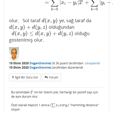
∑
∑
i
=
|
−
|
2
+
|
−
x
y
y
i
i
i
=
0
=
0
k
k
(
,
)
olur. Sol taraf
ye, sağ taraf da
d
(
x
,
y
)
d
x
y
(
,
)
+
(
,
)
olduğundan
d
(
x
,
y
)
+
d
(
y
,
z
)
d
x
y
d
y
z
(
,
)
≤
(
,
)
+
(
,
)
olduğu
d
(
x
,
y
)
≤
d
(
x
,
y
)
+
d
(
y
,
z
)
d
x
y
d
x
y
d
y
z
gösterilmiş olur.
10 Ekim 2020
DoganDonmez
(
6.3k
puan)
tarafından
cevaplandı
10 Ekim 2020
DoganDonmez
tarafından
düzenlendi
Ilgili Bir Soru Sor
Yorum
i
Bu tanımdaki
2
nin bir önemi yok, herhangi bir pozitif sayı için
2
i
de aynı durum olur.
Özel olarak hepsini 1 alınca (
∑
) "Hamming distance"
∑
x
i
x
o
r
y
i
x
x
o
r
y
i
i
oluyor.