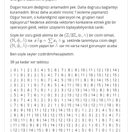
Dogan hocam dediginizi anlamadim pek. Daha dogrusu baglantiyi
kuramadim. Biraz daha acabilir misiniz ? (esleme yapmaniz)
Ozgur hocam, o kullandiginiz operasyon ne, gruplari nasil
topluyoruz? Nedense aklimda vektorleri konkatene etmek gibi bir
operasyon geldi, vektor uzaylarini toplayabiliyorduk sanki.
Z
Z
Soyle bir soru geldi aklima bir de
(
/
2
,
⊕
,
∧
)
bir cisim olmali,
(
Z
/
2
Z
,
⊕
,
∧
)
¯
¯
¯
N
(
,
⊕
,
∧
)
ise
∧
=
∑
∧
seklinde tanimliysa cisim degil.
(
N
,
⊕
¯
,
∧
¯
)
x
∧
¯
y
=
∑
x
i
∧
y
i
x
y
x
y
i
i
¯
¯
¯
N
(
,
⊕
,
∧
)
i cisim yapan bir
∧
var mi varsa nasil gorunuyor acaba .
(
N
,
⊕
¯
,
∧
¯
)
∧
¯
Ben soyle seyler cizdirdim/hesaplattim.
16
ya kadar xor tablosu
16
| 0 | 1 | 2 | 3 | 4 | 5 | 6 | 7 | 8 | 9 | 10 | 11 | 12 | 13 | 14 |
| 1 | 0 | 3 | 2 | 5 | 4 | 7 | 6 | 9 | 8 | 11 | 10 | 13 | 12 | 15 |
| 2 | 3 | 0 | 1 | 6 | 7 | 4 | 5 | 10 | 11 | 8 | 9 | 14 | 15 | 12 |
| 3 | 2 | 1 | 0 | 7 | 6 | 5 | 4 | 11 | 10 | 9 | 8 | 15 | 14 | 13 |
| 4 | 5 | 6 | 7 | 0 | 1 | 2 | 3 | 12 | 13 | 14 | 15 | 8 | 9 | 10 |
| 5 | 4 | 7 | 6 | 1 | 0 | 3 | 2 | 13 | 12 | 15 | 14 | 9 | 8 | 11 |
| 6 | 7 | 4 | 5 | 2 | 3 | 0 | 1 | 14 | 15 | 12 | 13 | 10 | 11 | 8 |
| 7 | 6 | 5 | 4 | 3 | 2 | 1 | 0 | 15 | 14 | 13 | 12 | 11 | 10 | 9 |
| 8 | 9 | 10 | 11 | 12 | 13 | 14 | 15 | 0 | 1 | 2 | 3 | 4 | 5 | 6 |
| 9 | 8 | 11 | 10 | 13 | 12 | 15 | 14 | 1 | 0 | 3 | 2 | 5 | 4 | 7 |
| 10 | 11 | 8 | 9 | 14 | 15 | 12 | 13 | 2 | 3 | 0 | 1 | 6 | 7 | 4 |
| 11 | 10 | 9 | 8 | 15 | 14 | 13 | 12 | 3 | 2 | 1 | 0 | 7 | 6 | 5 |
| 12 | 13 | 14 | 15 | 8 | 9 | 10 | 11 | 4 | 5 | 6 | 7 | 0 | 1 | 2 |