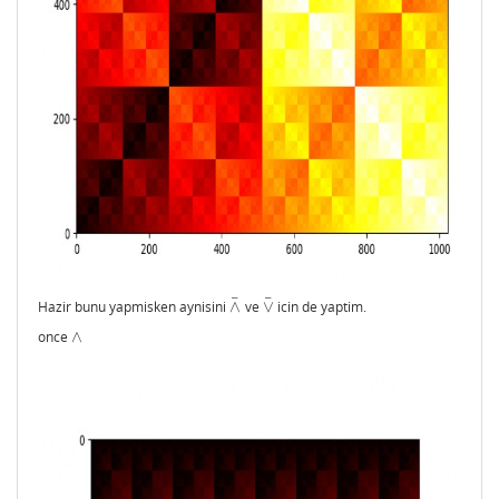
¯
¯
Hazir bunu yapmisken aynisini
∧
ve
∨
icin de yaptim.
∧
¯
∨
¯
once
∧
∧