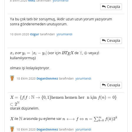
8 Ekim 2020
eloi2
tarafından
yorumlandı
Cevapla
Ya bu çok tatlı bir soruymuş, ikidir uzun uzun yorum yazıyorum
sonra gönderemeden unutuyorum.
10 Ekim 2020
Ozgur
tarafından
yorumlandı
Cevapla
⊻
=
|
−
|
(xor için
de
,
⊕
veya
≢
x
i
x
o
r
y
i
=
|
x
i
−
y
i
|
L
A
T
E
X
⊻
⊕
≢
A
x
x
o
r
y
x
y
L
T
X
E
i
i
i
i
kullanılıyormuş)
olması işi kolaylaştırıyor.
10 Ekim 2020
DoganDonmez
tarafından
yorumlandı
Cevapla
N
=
{
|
:
→
{
0
,
1
}
hemen hemen her n i
in
(
)
=
0
}
X
=
{
f
|
f
:
N
→
{
0
,
1
}
hemen hemen her n için
f
(
n
)
=
0
}
⊂
2
N
X
f
f
ç
f
n
N
⊂
2
olarak düşünelim.
∞
N
k
ile
arasında şu eşleme var
⟷
⇔
=
∑
(
)
2
X
N
n
⟷
f
⇔
n
=
∑
k
=
0
∞
f
(
k
)
2
k
X
n
f
n
f
k
=
0
k
10 Ekim 2020
DoganDonmez
tarafından
yorumlandı