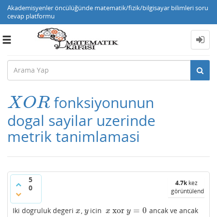
Akademisyenler öncülüğünde matematik/fizik/bilgisayar bilimleri soru
cevap platformu
Toggle
navigation
fonksiyonunun
X
O
R
X
O
R
dogal sayilar uzerinde
metrik tanimlamasi
5
4.7k
kez
0
görüntülendi
xor
=
0
Iki dogruluk degeri
,
icin
ancak ve ancak
x
y
x
xor
y
=
0
x
y
x
y