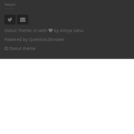
İletişim
Donut Theme
with
by
Amiya Sahu
Powered by
Question2Answer
Donut theme