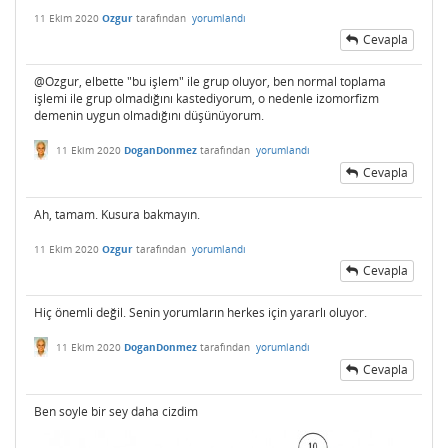
11 Ekim 2020
Ozgur
tarafından
yorumlandı
Cevapla
@Ozgur, elbette "bu işlem" ile grup oluyor, ben normal toplama
işlemi ile grup olmadığını kastediyorum, o nedenle izomorfizm
demenin uygun olmadığını düşünüyorum.
11 Ekim 2020
DoganDonmez
tarafından
yorumlandı
Cevapla
Ah, tamam. Kusura bakmayın.
11 Ekim 2020
Ozgur
tarafından
yorumlandı
Cevapla
Hiç önemli değil. Senin yorumların herkes için yararlı oluyor.
11 Ekim 2020
DoganDonmez
tarafından
yorumlandı
Cevapla
Ben soyle bir sey daha cizdim