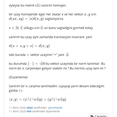
¯
oyleyse bu metrik (
⊕
) sanirim homojen.
⊕
¯
bir uzay homojendir eger her skalar
ve her vektor
,
icin
s
x
,
y
s
x
y
(
,
)
=
|
|
(
,
)
saglaniyorsa.
d
(
s
x
,
s
y
)
=
|
s
|
d
(
x
,
y
)
d
s
x
s
y
s
d
x
y
¯
∈
[
0
,
1
]
oldugu icin
⊕
un bunu sagladigini gormek kolay.
s
∈
[
0
,
1
]
⊕
¯
s
sanirim bu uzay ayni zamanda translasyon invariant. yani
(
+
,
+
)
=
(
,
)
d
(
x
+
s
,
y
+
s
)
=
d
(
x
,
y
)
d
x
s
y
s
d
x
y
¯
tabi burada
+
vektor uzayinin "+" yani
⊕
.
+
⊕
¯
¯
bu durumda
∥
⋅
∥
=
⋅
⊕
0
bu vektor uzayinda bir norm tanimlar. Bu
‖
⋅
‖
=
⋅
⊕
¯
0
norm bir ic carpimdan geliyor olabilir mi ? Bu normlu uzay tam mi ?
(Duzenleme)
Sanirim bir ic carpma tanimladim. (uyuyup yarin devam edecegim
galiba :) )
¯
¯
¯
¯
¯
¯
⟨
,
⟩
=
(
∧
(
¬
⊕
)
+
(
∧
(
¬
⊕
)
⟨
x
,
y
⟩
=
(
x
∧
¯
(
¬
¯
x
⊕
¯
y
)
+
(
y
∧
¯
(
¬
¯
x
⊕
¯
y
)
x
y
x
x
y
y
x
y
11 Ekim 2020
eloi2
tarafından
yorumlandı
11 Ekim 2020
eloi
tarafından
düzenlendi
Cevapla