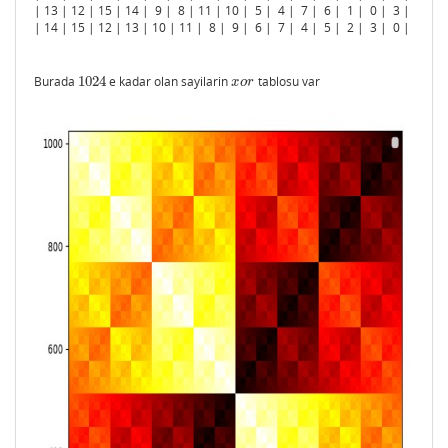
| 13 | 12 | 15 | 14 | 9 | 8 | 11 | 10 | 5 | 4 | 7 | 6 | 1 | 0 | 3 |
| 14 | 15 | 12 | 13 | 10 | 11 | 8 | 9 | 6 | 7 | 4 | 5 | 2 | 3 | 0 |
Burada
1024
e kadar olan sayilarin
tablosu var
1024
x
o
r
x
o
r