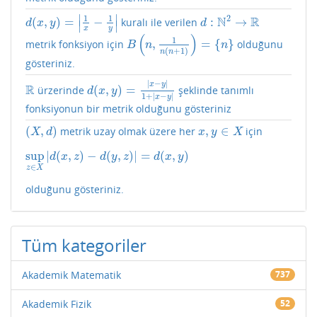
∣
∣
1
1
2
N
R
(
,
)
=
−
:
→
kuralı ile verilen
d
(
x
,
y
)
=
|
1
x
−
1
y
|
d
:
N
2
→
R
d
x
y
d
∣
∣
x
y
(
)
1
,
=
{
}
metrik fonksiyon için
olduğunu
B
(
n
,
1
n
(
n
+
1
)
)
=
{
n
}
B
n
n
(
+
1
)
n
n
gösteriniz.
∣
−
∣
x
y
R
(
,
)
=
ürzerinde
şeklinde tanımlı
R
d
(
x
,
y
)
=
∣
x
−
y
∣
1
+
∣
x
−
y
∣
d
x
y
1
+
∣
−
∣
x
y
fonksiyonun bir metrik olduğunu gösteriniz
(
,
)
,
∈
metrik uzay olmak üzere her
için
(
X
,
d
)
x
,
y
∈
X
X
d
x
y
X
sup
|
(
,
)
−
(
,
)
|
=
(
,
)
sup
z
∈
X
|
d
(
x
,
z
)
−
d
(
y
,
z
)
|
=
d
(
x
,
y
)
d
x
z
d
y
z
d
x
y
∈
z
X
olduğunu gösteriniz.
Tüm kategoriler
Akademik Matematik
737
Akademik Fizik
52