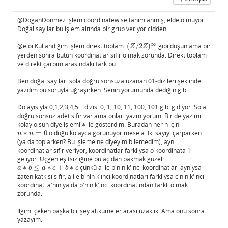
@DoganDonmez işlem coordinatewise tanımlanmış, elde olmuyor.
Doğal sayılar bu işlem altında bir grup veriyor cidden.
∞
@eloi Kullandığım işlem direkt toplam.
(
/
2
)
gibi düşün ama bir
(
Z
/
2
Z
)
∞
Z
Z
yerden sonra bütün koordinatlar sıfır olmak zorunda. Direkt toplam
ve direkt çarpım arasındaki fark bu.
Ben doğal sayıları sola doğru sonsuza uzanan 01-dizileri şeklinde
yazdım bu soruyla uğraşırken. Senin yorumunda dediğin gibi.
Dolayısıyla 0,1,2,3,4,5... dizisi 0, 1, 10, 11, 100, 101 gibi gidiyor. Sola
doğru sonsuz adet sıfır var ama onları yazmıyorum. Bir de yazımı
kolay olsun diye işlemi
∗
ile gösterdim. Buradan her n için
∗
∗
=
0
olduğu kolayca görünüyor mesela. Iki sayıyı çarparken
n
∗
n
=
0
n
n
(ya da toplarken? Bu işleme ne diyeyim bilemedim), aynı
koordinatlar sıfır veriyor, koordinatlar farklıysa o koordinata 1
geliyor. Üçgen eşitsizliğine bu açıdan bakmak güzel:
∗
≤
∗
+
∗
çünkü a ile b'nin k'ıncı koordinatları aynıysa
a
∗
b
≤
a
∗
c
+
b
∗
c
a
b
a
c
b
c
zaten katkısı sıfır, a ile b'nin k'ıncı koordinatları farklıysa c'nin k'ıncı
koordinatı a'nın ya da b'nin k'ıncı koordinatından farklı olmak
zorunda.
Ilgimi çeken başka bir şey altkumeler arası uzaklık. Ama onu sonra
yazayım.