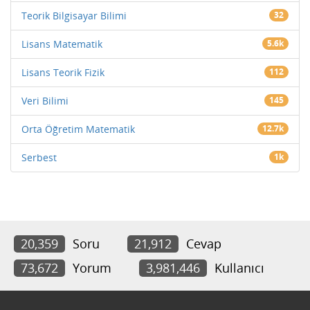
Teorik Bilgisayar Bilimi
32
Lisans Matematik
5.6k
Lisans Teorik Fizik
112
Veri Bilimi
145
Orta Öğretim Matematik
12.7k
Serbest
1k
20,359
Soru
21,912
Cevap
73,672
Yorum
3,981,446
Kullanıcı