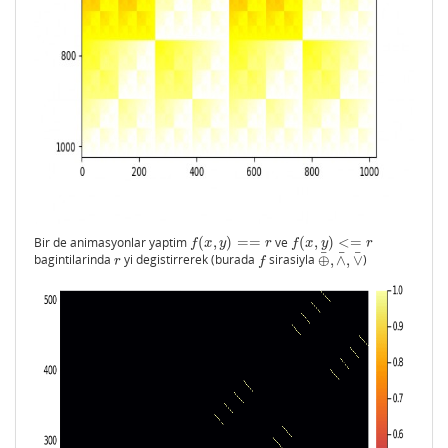
Bir de animasyonlar yaptim
(
,
)
=
=
ve
(
,
)
<
=
f
(
x
,
y
)
==
r
f
(
x
,
y
)
<=
r
f
x
y
r
f
x
y
r
¯
¯
¯
bagintilarinda
yi degistirrerek (burada
sirasiyla
⊕
,
∧
,
∨
)
r
f
⊕
¯
,
∧
¯
,
∨
¯
r
f