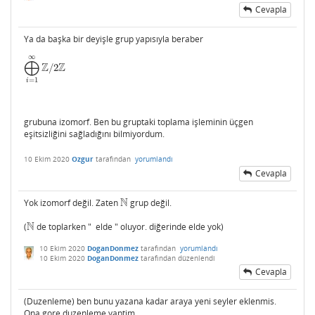
Cevapla
Ya da başka bir deyişle grup yapısıyla beraber
∞
⨁
Z
Z
/
2
⨁
i
=
1
∞
Z
/
2
Z
=
1
i
grubuna izomorf. Ben bu gruptaki toplama işleminin üçgen
eşitsizliğini sağladığını bilmiyordum.
10 Ekim 2020
Ozgur
tarafından
yorumlandı
Cevapla
N
Yok izomorf değil. Zaten
grup değil.
N
N
(
de toplarken " elde " oluyor. diğerinde elde yok)
N
10 Ekim 2020
DoganDonmez
tarafından
yorumlandı
10 Ekim 2020
DoganDonmez
tarafından
düzenlendi
Cevapla
(Duzenleme) ben bunu yazana kadar araya yeni seyler eklenmis.
Ona gore duzenleme yaptim