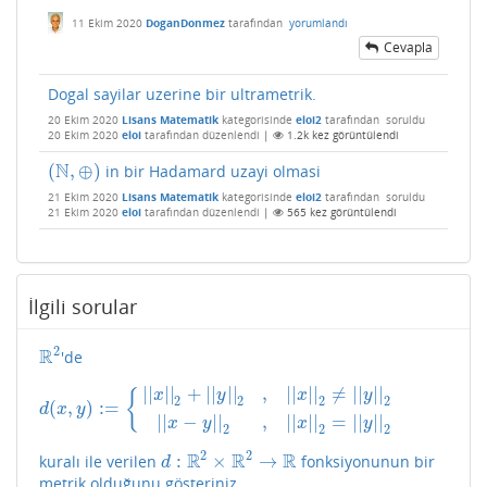
11 Ekim 2020
DoganDonmez
tarafından
yorumlandı
Cevapla
Dogal sayilar uzerine bir ultrametrik.
20 Ekim 2020
Lisans Matematik
kategorisinde
eloi2
tarafından
soruldu
20 Ekim 2020
eloi
tarafından
düzenlendi
|
1.2k
kez görüntülendi
N
(
,
⊕
)
in bir Hadamard uzayi olmasi
(
N
,
⊕
)
21 Ekim 2020
Lisans Matematik
kategorisinde
eloi2
tarafından
soruldu
21 Ekim 2020
eloi
tarafından
düzenlendi
|
565
kez görüntülendi
İlgili sorular
2
R
'de
R
2
|
|
|
|
+
|
|
|
|
,
|
|
|
|
≠
|
|
|
|
{
x
y
x
y
2
2
2
2
(
,
)
:
=
d
(
x
,
y
)
:=
{
|
|
x
|
|
2
+
|
|
y
|
|
2
,
|
|
x
|
|
2
≠
|
|
y
|
|
2
|
|
x
−
y
|
|
2
,
|
|
x
|
|
2
=
|
|
y
|
d
x
y
|
|
−
|
|
,
|
|
|
|
=
|
|
|
|
x
y
x
y
2
2
2
2
2
R
R
R
:
×
→
kuralı ile verilen
fonksiyonunun bir
d
:
R
2
×
R
2
→
R
d
metrik olduğunu gösteriniz.