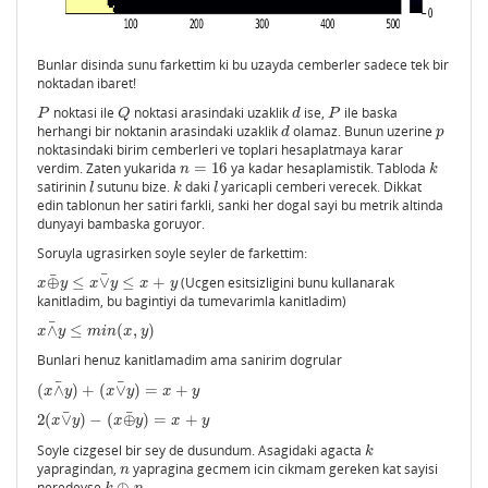
Bunlar disinda sunu farkettim ki bu uzayda cemberler sadece tek bir
noktadan ibaret!
noktasi ile
noktasi arasindaki uzaklik
ise,
ile baska
P
Q
d
P
P
Q
d
P
herhangi bir noktanin arasindaki uzaklik
olamaz. Bunun uzerine
d
p
d
p
noktasindaki birim cemberleri ve toplari hesaplatmaya karar
verdim. Zaten yukarida
=
16
ya kadar hesaplamistik. Tabloda
n
=
16
k
n
k
satirinin
sutunu bize.
daki
yaricapli cemberi verecek. Dikkat
l
k
l
l
k
l
edin tablonun her satiri farkli, sanki her dogal sayi bu metrik altinda
dunyayi bambaska goruyor.
Soruyla ugrasirken soyle seyler de farkettim:
¯
¯
⊕
≤
∨
≤
+
(Ucgen esitsizligini bunu kullanarak
x
⊕
¯
y
≤
x
∨
¯
y
≤
x
+
y
x
y
x
y
x
y
kanitladim, bu bagintiyi da tumevarimla kanitladim)
¯
∧
≤
(
,
)
x
∧
¯
y
≤
m
i
n
(
x
,
y
)
x
y
m
i
n
x
y
Bunlari henuz kanitlamadim ama sanirim dogrular
¯
¯
(
∧
)
+
(
∨
)
=
+
(
x
∧
¯
y
)
+
(
x
∨
¯
y
)
=
x
+
y
x
y
x
y
x
y
¯
¯
2
(
∨
)
−
(
⊕
)
=
+
2
(
x
∨
¯
y
)
−
(
x
⊕
¯
y
)
=
x
+
y
x
y
x
y
x
y
Soyle cizgesel bir sey de dusundum. Asagidaki agacta
k
k
yapragindan,
yapragina gecmem icin cikmam gereken kat sayisi
n
n
neredeyse
⊕