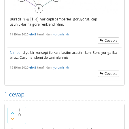
Burada
∈
[
1
,
4
]
yaricapli cemberleri goruyoruz, cap
n
∈
[
1
,
4
]
n
uzunluklarina gore renklendirdim.
11 Ekim 2020
eloi2
tarafından
yorumlandı
Cevapla
Nimber
diye bir konsept ile karsilastim arastirirken. Benziyor galiba
biraz. Carpma islemi de tanimlanmis.
15 Ekim 2020
eloi2
tarafından
yorumlandı
Cevapla
1
cevap
1
0