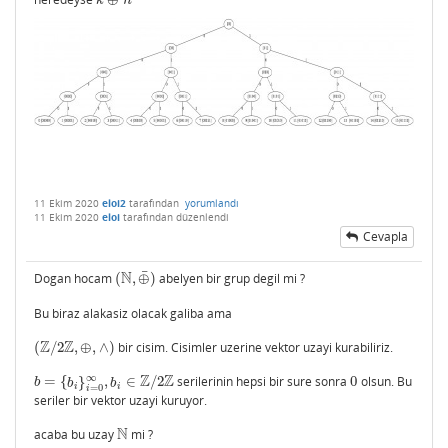
k
⊕
n
k
n
11 Ekim 2020
eloi2
tarafından
yorumlandı
11 Ekim 2020
eloi
tarafından
düzenlendi
Cevapla
¯
N
Dogan hocam
(
,
⊕
)
abelyen bir grup degil mi ?
(
N
,
⊕
¯
)
Bu biraz alakasiz olacak galiba ama
Z
Z
(
/
2
,
⊕
,
∧
)
bir cisim. Cisimler uzerine vektor uzayi kurabiliriz.
(
Z
/
2
Z
,
⊕
,
∧
)
Z
Z
∞
=
{
}
,
∈
/
2
serilerinin hepsi bir sure sonra
0
olsun. Bu
b
=
{
b
i
}
i
=
0
∞
,
b
i
∈
Z
/
2
Z
0
b
b
b
i
i
=
0
i
seriler bir vektor uzayi kuruyor.
N
acaba bu uzay
mi ?
N