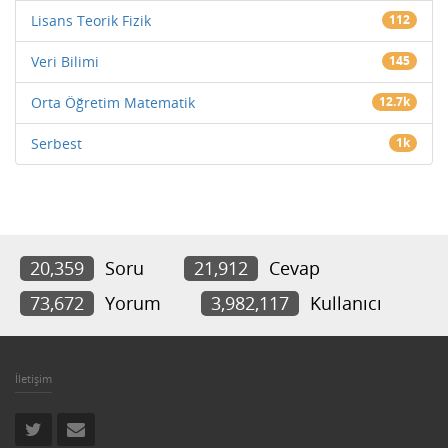
Lisans Teorik Fizik
112
Veri Bilimi
145
Orta Öğretim Matematik
12.7k
Serbest
1k
20,359
Soru
21,912
Cevap
73,672
Yorum
3,982,117
Kullanıcı
İletişim