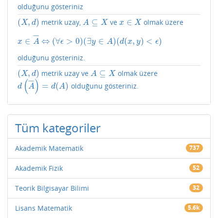
olduğunu gösteriniz
(
,
)
⊆
∈
metrik uzay,
ve
olmak üzere
(
X
,
d
)
A
⊆
X
x
∈
X
X
d
A
X
x
X
¯
¯
¯
¯
∈
⇔
(
∀
>
0
)
(
∃
∈
)
(
(
,
)
<
)
x
∈
A
¯
⇔
(
∀
ϵ
>
0
)
(
∃
y
∈
A
)
(
d
(
x
,
y
)
<
ϵ
)
x
A
ϵ
y
A
d
x
y
ϵ
olduğunu gösteriniz.
(
,
)
⊆
metrik uzay ve
olmak üzere
(
X
,
d
)
A
⊆
X
X
d
A
X
(
)
¯
¯
¯
¯
=
(
)
olduğunu gösteriniz.
d
(
A
¯
)
=
d
(
A
)
d
A
d
A
Tüm kategoriler
Akademik Matematik
737
Akademik Fizik
52
Teorik Bilgisayar Bilimi
32
Lisans Matematik
5.6k