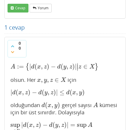
Cevap
Yorum
1
cevap
0
0
∣
:
=
|
(
,
)
−
(
,
)
|
∈
{
}
A
:=
{
|
d
(
x
,
z
)
−
d
(
y
,
z
)
|
|
z
∈
X
}
∣
A
d
x
z
d
y
z
z
X
,
,
∈
olsun. Her
için
x
,
y
,
z
∈
X
x
y
z
X
|
(
,
)
−
(
,
)
|
≤
(
,
)
|
d
(
x
,
z
)
−
d
(
y
,
z
)
|
≤
d
(
x
,
y
)
d
x
z
d
y
z
d
x
y
(
,
)
olduğundan
gerçel sayısı
kümesi
d
(
x
,
y
)
A
d
x
y
A
için bir üst sınırdır. Dolayısıyla
sup
|
(
,
)
−
(
,
)
|
=
sup
sup
z
∈
X
|
d
(
x
,
z
)
−
d
(
y
,
z
)
|
=
sup
A
≤
d
(
x
,
y
)
…
(
1
)
d
x
z
d
y
z
A