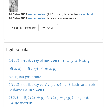
14 Ekim 2019
murad.ozkoc
(
11.6k
puan)
tarafından
cevaplandı
14 Ekim 2019
murad.ozkoc
tarafından
düzenlendi
Ilgili Bir Soru Sor
Yorum
İlgili sorular
(
,
)
,
,
∈
metrik uzay olmak üzere her
için
(
X
,
d
)
x
,
y
,
z
∈
X
X
d
x
y
z
X
|
(
,
)
−
(
,
)
|
≤
(
,
)
|
d
(
x
,
z
)
−
d
(
z
,
y
)
|
≤
d
(
x
,
y
)
d
x
z
d
z
y
d
x
y
olduğunu gösteriniz.
R
(
,
)
:
[
0
,
∞
)
→
metrik uzay ve
kesin artan bir
(
X
,
d
)
f
:
[
0
,
∞
)
→
R
X
d
f
fonksiyon olmak üzere
(
(
0
)
=
0
)
(
(
+
)
≤
(
)
+
(
)
)
⇒
∘
,
(
f
(
0
)
=
0
)
(
f
(
x
+
y
)
≤
f
(
x
)
+
f
(
y
)
)
⇒
f
∘
d
,
X
'de metrik
f
f
x
y
f
x
f
y
f
d
'de metrik
X