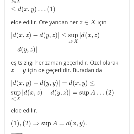
∈
z
X
≤
(
,
)
…
(
1
)
d
x
y
∈
elde edilir. Öte yandan her
için
z
∈
X
z
X
|
(
,
)
−
(
,
)
|
≤
sup
|
(
,
)
|
d
(
x
,
z
)
−
d
(
y
,
z
)
|
≤
sup
z
∈
X
|
d
(
x
,
z
)
−
d
(
y
,
z
)
|
d
x
z
d
y
z
d
x
z
∈
z
X
−
(
,
)
|
d
y
z
eşitsizliği her zaman geçerlidir. Özel olarak
=
için de geçerlidir. Buradan da
z
=
y
z
y
|
(
,
)
−
(
,
)
|
=
(
,
)
≤
|
d
(
x
,
y
)
−
d
(
y
,
y
)
|
=
d
(
x
,
y
)
≤
sup
z
∈
X
|
d
(
x
,
z
)
−
d
(
y
,
z
)
|
=
sup
A
d
x
y
d
y
y
d
x
y
sup
|
(
,
)
−
(
,
)
|
=
sup
…
(
2
)
d
x
z
d
y
z
A
∈
z
X
elde edilir.
(
1
)
,
(
2
)
⇒
sup
=
(
,
)
.
(
1
)
,
(
2
)
⇒
sup
A
=
d
(
x
,
y
)
.
A
d
x
y