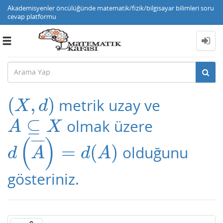
Akademisyenler öncülüğünde matematik/fizik/bilgisayar bilimleri soru
cevap platformu
Toggle
navigation
(
,
)
metrik uzay ve
(
X
,
d
)
X
d
⊆
olmak üzere
A
⊆
X
A
X
(
)
¯
¯
¯
¯
=
(
)
olduğunu
d
(
A
¯
)
=
d
(
A
)
d
A
d
A
gösteriniz.