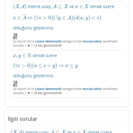
(
,
)
⊆
∈
metrik uzay,
ve
olmak üzere
(
X
,
d
)
A
⊆
X
x
∈
X
X
d
A
X
x
X
¯
¯
¯
¯
∈
⇔
(
∀
>
0
)
(
∃
∈
)
(
(
,
)
<
)
x
∈
A
¯
⇔
(
∀
ϵ
>
0
)
(
∃
y
∈
A
)
(
d
(
x
,
y
)
<
ϵ
)
x
A
ϵ
y
A
d
x
y
ϵ
olduğunu gösteriniz.
24 Kasım 2018
Lisans Matematik
kategorisinde
murad.ozkoc
tarafından
soruldu
|
1.1k
kez görüntülendi
R
,
∈
olmak üzere
x
,
y
∈
R
x
y
(
∀
>
0
)
(
≤
+
)
⇒
≤
(
∀
ϵ
>
0
)
(
x
≤
ϵ
+
y
)
⇒
x
≤
y
ϵ
x
ϵ
y
x
y
olduğunu gösteriniz.
25 Kasım 2018
Lisans Matematik
kategorisinde
murad.ozkoc
tarafından
soruldu
|
1.2k
kez görüntülendi
İlgili sorular
(
,
)
⊆
∈
metrik uzay,
ve
olmak üzere
(
X
,
d
)
A
⊆
X
x
∈
X
X
d
A
X
x
X