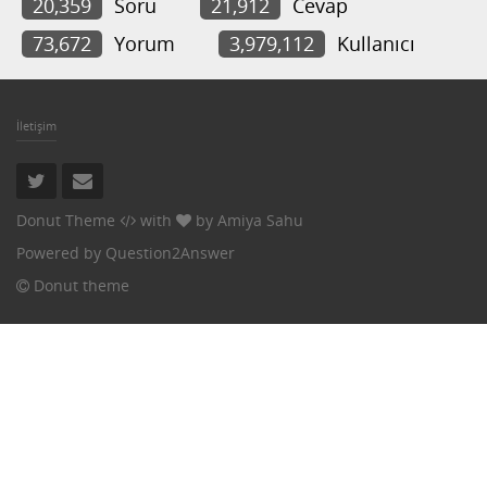
20,359
Soru
21,912
Cevap
73,672
Yorum
3,979,112
Kullanıcı
İletişim
Donut Theme
with
by
Amiya Sahu
Powered by
Question2Answer
Donut theme