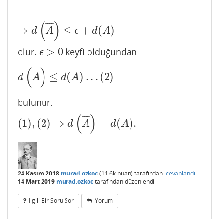
(
)
¯
¯
¯
¯
⇒
≤
+
(
)
⇒
d
(
A
¯
)
≤
ϵ
+
d
(
A
)
d
A
ϵ
d
A
>
0
olur.
keyfi olduğundan
ϵ
>
0
ϵ
(
)
¯
¯
¯
¯
≤
(
)
…
(
2
)
d
(
A
¯
)
≤
d
(
A
)
…
(
2
)
d
A
d
A
bulunur.
(
)
¯
¯
¯
¯
(
1
)
,
(
2
)
⇒
=
(
)
.
(
1
)
,
(
2
)
⇒
d
(
A
¯
)
=
d
(
A
)
.
d
A
d
A
24 Kasım 2018
murad.ozkoc
(
11.6k
puan)
tarafından
cevaplandı
14 Mart 2019
murad.ozkoc
tarafından
düzenlendi
Ilgili Bir Soru Sor
Yorum