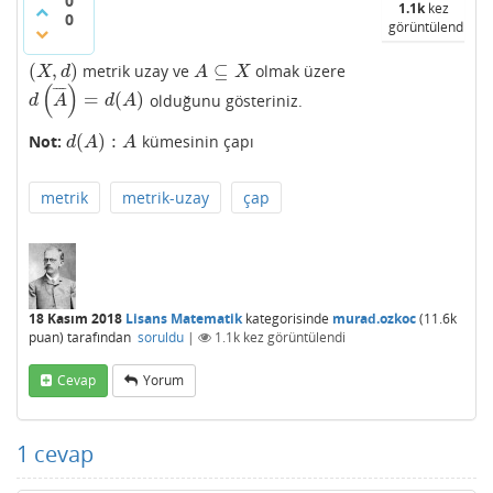
0
1.1k
kez
0
görüntülendi
(
,
)
⊆
metrik uzay ve
olmak üzere
(
X
,
d
)
A
⊆
X
X
d
A
X
(
)
¯
¯
¯
¯
=
(
)
olduğunu gösteriniz.
d
(
A
¯
)
=
d
(
A
)
d
A
d
A
(
)
:
Not:
kümesinin çapı
d
(
A
)
:
A
d
A
A
metrik
metrik-uzay
çap
18 Kasım 2018
Lisans Matematik
kategorisinde
murad.ozkoc
(
11.6k
puan)
tarafından
soruldu
|
1.1k
kez görüntülendi
Cevap
Yorum
1
cevap