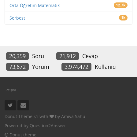
Orta Öğretim Matematik
12.7k
Serbest
1k
20,359
Soru
21,912
Cevap
73,672
Yorum
3,974,472
Kullanıcı
İletişim
Donut Theme
with
by
Amiya Sahu
Powered by
Question2Answer
Donut theme