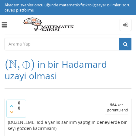
Akademisyenler öncülüğünde matematik/fizik/bilgisayar bilimleri soru
cevap platformu
Toggle
navigation
N
(
,
⊕
)
in bir Hadamard
(
N
,
⊕
)
uzayi olmasi
0
564
kez
0
görüntülendi
(DUZENLEME: Iddia yanlis sanirim yaptigim deneylerde bir
seyi gozden kacirmisim)