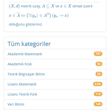
(
,
)
⊆
∈
metrik uzay,
ve
olmak üzere
(
X
,
d
)
A
⊆
X
x
∈
X
X
d
A
X
x
X
¯
¯
¯
¯
N
∈
⇔
∃
⟨
⟩
∈
(
→
)
(
)
x
∈
A
¯
⇔
(
∃
⟨
y
n
⟩
∈
A
N
)
(
y
n
→
x
)
x
A
y
A
y
x
n
n
olduğunu gösteriniz.
Tüm kategoriler
Akademik Matematik
737
Akademik Fizik
52
Teorik Bilgisayar Bilimi
32
Lisans Matematik
5.6k
Lisans Teorik Fizik
112
Veri Bilimi
145