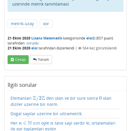
uzerinde metrik tanimlamasi
metrik-uzay
xor
21 Ekim 2020
Lisans Matematik
kategorisinde
eloi2
(
857
puan)
tarafından
soruldu
21 Ekim 2020
eloi
tarafından
düzenlendi
|
564
kez görüntülendi
Cevap
Yorum
İlgili sorular
Z
Z
/
2
0
Elemanlari
den olan ve bir sure sonra
olan
Z
/
2
Z
0
diziler uzerine bir norm.
Dogal sayilar uzerine bir ultrametrik.
N
∈
Her
icin oyle
tane sayi vardir ki, ortalamalari
n
∈
N
n
n
n
ile xor toplamlari esittir