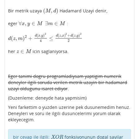
(
,
)
Bir metrik uzaya
Hadamard Uzayi denir,
(
M
,
d
)
M
d
∀
,
∈
∃
∈
eger
:
∀
x
,
y
∈
M
∃
m
∈
M
x
y
M
m
M
2
2
2
(
,
)
(
,
)
+
(
,
)
d
x
y
d
z
x
d
z
y
2
(
,
)
+
≤
d
(
z
,
m
)
2
+
d
(
x
,
y
)
2
4
≤
d
(
z
,
x
)
2
+
d
(
z
,
y
)
2
2
d
z
m
2
4
∈
her
icin saglaniyorsa.
z
∈
M
z
M
Eger tanimi dogru programladiysam yaptigim numerik
deneyler ilgili soruda verilen metrik uzayin bir hadamard
uzayi oldugunu isaret ediyor
.
(Duzenleme: deneyde hata yapmisim)
Yeni farkettim o yuzden uzerine pek dusunemedim henuz.
Deneyleri ve soru ile ilgili dusuncelerimi yorum olarak
ekleyecegim.
bir cevap ile ilgili:
fonksiyonunun dogal sayilar
X
O
R
X
O
R