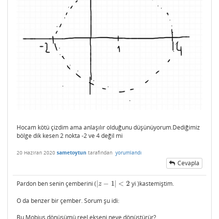
Hocam kötü çizdim ama anlaşılır olduğunu düşünüyorum.Dediğimiz
bölge dik kesen 2 nokta -2 ve 4 değil mi
20 Haziran 2020
sametoytun
tarafından
yorumlandı
Cevapla
Pardon ben senin çemberini (
|
−
1
|
<
2
yi )kastemiştim.
|
z
−
1
|
<
2
z
O da benzer bir çember. Sorum şu idi:
Bu Mobius dönüşümü reel ekseni neye dönüştürür?