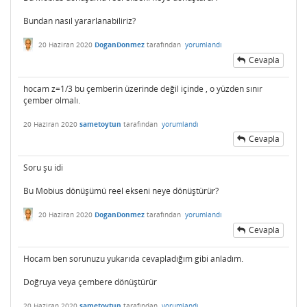
Bundan nasıl yararlanabiliriz?
20 Haziran 2020
DoganDonmez
tarafından
yorumlandı
Cevapla
hocam z=1/3 bu çemberin üzerinde değil içinde , o yüzden sınır
çember olmalı.
20 Haziran 2020
sametoytun
tarafından
yorumlandı
Cevapla
Soru şu idi
Bu Mobius dönüşümü reel ekseni neye dönüştürür?
20 Haziran 2020
DoganDonmez
tarafından
yorumlandı
Cevapla
Hocam ben sorunuzu yukarıda cevapladığım gibi anladım.
Doğruya veya çembere dönüştürür
20 Haziran 2020
sametoytun
tarafından
yorumlandı