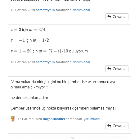
16 Haziran 2020
sametoytun
tarafından
yorumlandı
Cevapla
=
3
için
=
3
/
4
z
=
3
w
=
3
/
4
z
w
=
−
1
için
=
1
/
2
z
=
−
1
w
=
1
/
2
z
w
=
1
+
2
için
=
(
7
−
)
/
10
buluyorum
z
=
1
+
2
i
w
=
(
7
−
i
)
/
10
z
i
w
i
16 Haziran 2020
sametoytun
tarafından
yorumlandı
Cevapla
"Ama yukarıda olduğu gibi bu bir çember ise w'un sonucu aynı
olmalı ama çıkmıyor."
ne demek anlamadım.
Çember üzerinde üç nokta biliyorsak çemberi bulamaz mıyız?
17 Haziran 2020
DoganDonmez
tarafından
yorumlandı
Cevapla