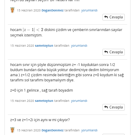
15 Haziran 2020
DoganDonmez
tarafından
yorumlandı
Cevapla
hocam
|
−
1
|
<
2
diskini çizdim ve çemberin sınırlarından sayılar
|
z
−
1
|
<
2
z
seçmek istemiştim.
15 Haziran 2020
sametoytun
tarafından
yorumlandı
Cevapla
hocam sınır için şöyle düşünmüştüm z= -1 koyduktan sonra 1/2
buldum bundan daha büyük yoktur dedim(niye dedim bilmiyorum
ama ) z=1/2 çizdim resimde belirttiğim gibi sonra z=0 koydum ki sağ
tarafımı sol tarafımı boyamalıyım diye.
z=0 için 1 gelince , sağ tarafı boyadım
15 Haziran 2020
sametoytun
tarafından
yorumlandı
Cevapla
z=3 ve z=1+2i için aynı w mi çıkıyor?
15 Haziran 2020
DoganDonmez
tarafından
yorumlandı