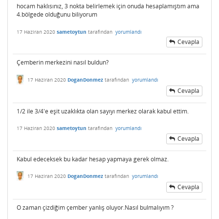
hocam haklısınız, 3 nokta belirlemek için onuda hesaplamıştım ama
4.bölgede olduğunu biliyorum
17 Haziran 2020
sametoytun
tarafından
yorumlandı
Cevapla
Çemberin merkezini nasıl buldun?
17 Haziran 2020
DoganDonmez
tarafından
yorumlandı
Cevapla
1/2 ile 3/4'e eşit uzaklıkta olan sayıyı merkez olarak kabul ettim.
17 Haziran 2020
sametoytun
tarafından
yorumlandı
Cevapla
Kabul edeceksek bu kadar hesap yapmaya gerek olmaz.
17 Haziran 2020
DoganDonmez
tarafından
yorumlandı
Cevapla
O zaman çizdiğim çember yanlış oluyor.Nasıl bulmalıyım ?