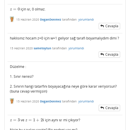
=
0
için
, 0 olmaz.
z
=
0
w
z
w
15 Haziran 2020
DoganDonmez
tarafından
yorumlandı
Cevapla
haklısınız hocam z=0 için w=1 geliyor sağ tarafı boyamalıydım dimi ?
15 Haziran 2020
sametoytun
tarafından
yorumlandı
Cevapla
Düzelme :
1. Sınır neresi?
2. Sınırın hangi tatarfını boyayacağına neye göre karar veriyorsun?
(buna cevap vermişsin)
15 Haziran 2020
DoganDonmez
tarafından
yorumlandı
Cevapla
=
3
ve
=
1
+
2
için aynı
mi çıkıyor?
z
=
3
z
=
1
+
2
i
w
z
z
i
w
Niçin bu sayıları seçtin? Bir nedeni var mı?