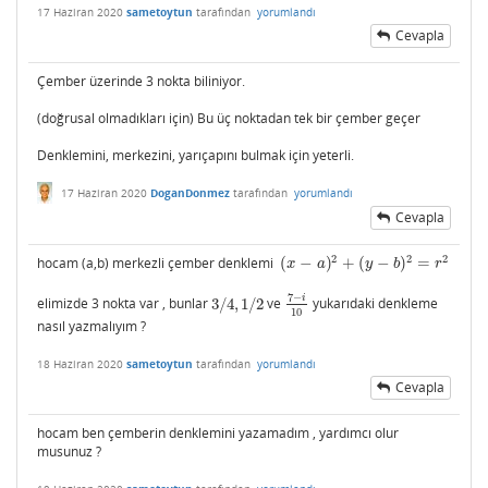
17 Haziran 2020
sametoytun
tarafından
yorumlandı
Cevapla
Çember üzerinde 3 nokta biliniyor.
(doğrusal olmadıkları için) Bu üç noktadan tek bir çember geçer
Denklemini, merkezini, yarıçapını bulmak için yeterli.
17 Haziran 2020
DoganDonmez
tarafından
yorumlandı
Cevapla
2
2
2
hocam (a,b) merkezli çember denklemi
(
−
)
+
(
−
)
=
(
x
−
a
)
2
+
(
y
−
b
)
2
=
r
2
x
a
y
b
r
7
−
i
elimizde 3 nokta var , bunlar
3
/
4
,
1
/
2
ve
yukarıdaki denkleme
3
/
4
,
1
/
2
7
−
i
10
10
nasıl yazmalıyım ?
18 Haziran 2020
sametoytun
tarafından
yorumlandı
Cevapla
hocam ben çemberin denklemini yazamadım , yardımcı olur
musunuz ?