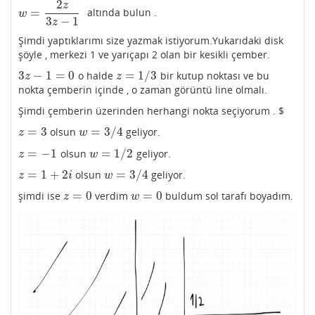
2
z
=
altında bulun .
w
=
2
z
3
z
−
1
w
3
−
1
z
Şimdi yaptıklarımı size yazmak istiyorum.Yukarıdaki disk
şöyle , merkezi 1 ve yarıçapı 2 olan bir kesikli çember.
3
−
1
=
0
=
1
/
3
o halde
bir kutup noktası ve bu
3
z
−
1
=
0
z
=
1
/
3
z
z
nokta çemberin içinde , o zaman görüntü line olmalı.
Şimdi çemberin üzerinden herhangi nokta seçiyorum . $
=
3
=
3
/
4
olsun
geliyor.
z
=
3
w
=
3
/
4
z
w
=
−
1
=
1
/
2
olsun
geliyor.
z
=
−
1
w
=
1
/
2
z
w
=
1
+
2
=
3
/
4
olsun
geliyor.
z
=
1
+
2
i
w
=
3
/
4
z
i
w
=
0
=
0
şimdi ise
verdim
buldum sol tarafı boyadım.
z
=
0
w
=
0
z
w