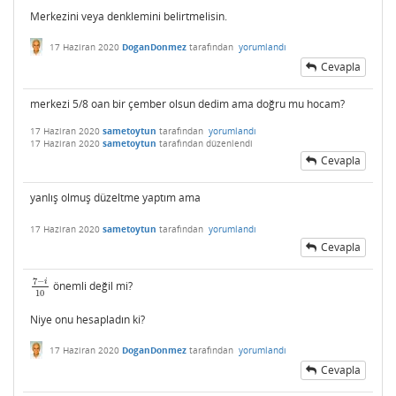
Merkezini veya denklemini belirtmelisin.
17 Haziran 2020
DoganDonmez
tarafından
yorumlandı
Cevapla
merkezi 5/8 oan bir çember olsun dedim ama doğru mu hocam?
17 Haziran 2020
sametoytun
tarafından
yorumlandı
17 Haziran 2020
sametoytun
tarafından
düzenlendi
Cevapla
yanlış olmuş düzeltme yaptım ama
17 Haziran 2020
sametoytun
tarafından
yorumlandı
Cevapla
7
−
i
önemli değil mi?
7
−
i
10
10
Niye onu hesapladın ki?
17 Haziran 2020
DoganDonmez
tarafından
yorumlandı
Cevapla