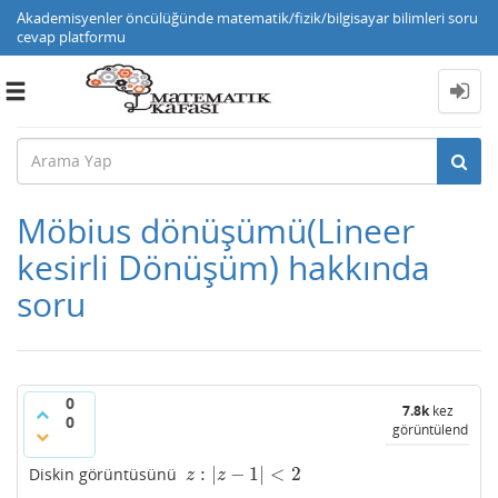
Akademisyenler öncülüğünde matematik/fizik/bilgisayar bilimleri soru
cevap platformu
Toggle
navigation
Möbius dönüşümü(Lineer
kesirli Dönüşüm) hakkında
soru
0
7.8k
kez
0
görüntülendi
:
|
−
1
|
<
2
Diskin görüntüsünü
z
:
|
z
−
1
|
<
2
z
z