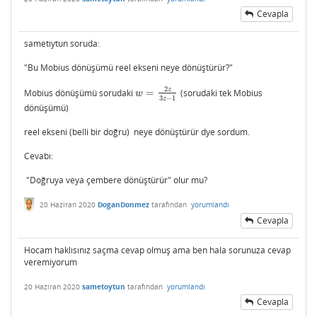
Cevapla
sametıytun soruda:
"Bu Mobius dönüşümü reel ekseni neye dönüştürür?"
2
z
Mobius dönüşümü sorudaki
=
(sorudaki tek Mobius
w
=
2
z
3
z
−
1
w
3
−
1
z
dönüşümü)
reel ekseni (belli bir doğru) neye dönüştürür dye sordum.
Cevabı:
"Doğruya veya çembere dönüştürür" olur mu?
20 Haziran 2020
DoganDonmez
tarafından
yorumlandı
Cevapla
Hocam haklısınız saçma cevap olmuş ama ben hala sorunuza cevap
veremiyorum
20 Haziran 2020
sametoytun
tarafından
yorumlandı
Cevapla