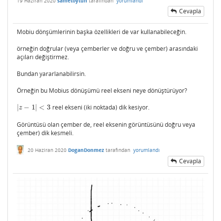
19 Haziran 2020
sametoytun
tarafından
yorumlandı
Cevapla
Mobiu dönşümlerinin başka özellikleri de var kullanabileceğin.
örneğin doğrular (veya çemberler ve doğru ve çember) arasındaki
açıları değiştirmez.
Bundan yararlanabilirsin.
Örneğin bu Mobius dönüşümü reel ekseni neye dönüştürüyor?
|
−
1
|
<
3
reel ekseni (iki noktada) dik kesiyor.
|
z
−
1
|
<
3
z
Görüntüsü olan çember de, reel eksenin görüntüsünü doğru veya
çember) dik kesmeli.
20 Haziran 2020
DoganDonmez
tarafından
yorumlandı
Cevapla