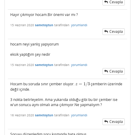
Cevapla
Hayır çıkmıyor hocam.Bir önemi var mı ?
15 Haziran 2020
sametoytun
tarafından
yorumlandı
Cevapla
hocam neyi yanlış yapıyorum
eksik yaptığım şey nedir
15 Haziran 2020
sametoytun
tarafından
yorumlandı
Cevapla
Hocam bu soruda sınır çember oluyor.
=
1
/
3
çemberin üzerinde
z
=
1
/
3
z
değil içinde.
3 nokta belirleyelim. Ama yukarıda olduğu gibi bu bir çember ise
w'un sonucu aynı olmalı ama çıkmıyor.Ne yapmalıyım ?
16 Haziran 2020
sametoytun
tarafından
yorumlandı
Cevapla
Soruyu düzenledim soru kısmında hata olmuş.