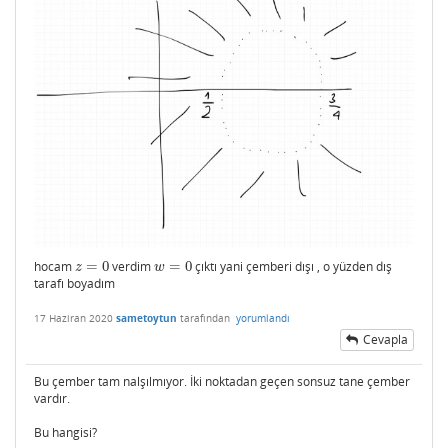
hocam
=
0
verdim
=
0
çıktı yani çemberi dışı , o yüzden dış
z
=
0
w
=
0
z
w
tarafı boyadım
17 Haziran 2020
sametoytun
tarafından
yorumlandı
Cevapla
Bu çember tam nalşılmıyor. İki noktadan geçen sonsuz tane çember
vardır.
Bu hangisi?