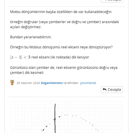
Mobiu dönşümlerinin başka özellikleri de var kullanabileceğin.
örneğin doğrular (veya çemberler ve doğru ve çember) arasındaki
açıları değiştirmez.
Bundan yararlanabilirsin.
Örneğin bu Mobius dönüşümü reel ekseni neye dönüştürüyor?
|
−
1
|
<
3
reel ekseni (iki noktada) dik kesiyor.
|
z
−
1
|
<
3
z
Görüntüsü olan çember de, reel eksenin görüntüsünü doğru veya
çember) dik kesmeli.
20 Haziran 2020
DoganDonmez
tarafından
yorumlandı
Cevapla