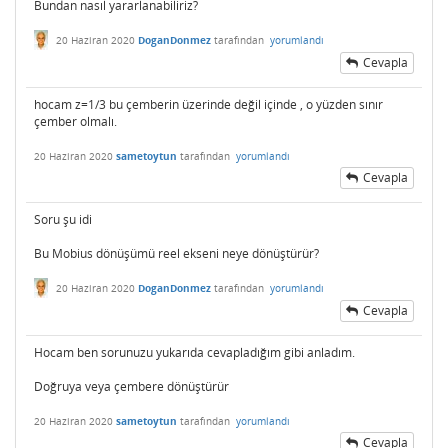
Bundan nasıl yararlanabiliriz?
20 Haziran 2020
DoganDonmez
tarafından
yorumlandı
Cevapla
hocam z=1/3 bu çemberin üzerinde değil içinde , o yüzden sınır
çember olmalı.
20 Haziran 2020
sametoytun
tarafından
yorumlandı
Cevapla
Soru şu idi
Bu Mobius dönüşümü reel ekseni neye dönüştürür?
20 Haziran 2020
DoganDonmez
tarafından
yorumlandı
Cevapla
Hocam ben sorunuzu yukarıda cevapladığım gibi anladım.
Doğruya veya çembere dönüştürür
20 Haziran 2020
sametoytun
tarafından
yorumlandı
Cevapla