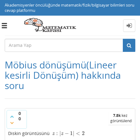
Akademisyenler öncülüğünde matematik/fizik/bilgisayar bilimleri soru
cevap platformu
Toggle
navigation
Möbius dönüşümü(Lineer
kesirli Dönüşüm) hakkında
soru
0
7.8k
kez
0
görüntülendi
:
|
−
1
|
<
2
Diskin görüntüsünü
z
:
|
z
−
1
|
<
2
z
z