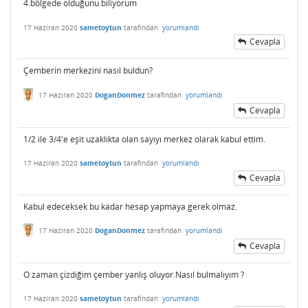
4.bölgede olduğunu biliyorum
17 Haziran 2020
sametoytun
tarafından
yorumlandı
Cevapla
Çemberin merkezini nasıl buldun?
17 Haziran 2020
DoganDonmez
tarafından
yorumlandı
Cevapla
1/2 ile 3/4'e eşit uzaklıkta olan sayıyı merkez olarak kabul ettim.
17 Haziran 2020
sametoytun
tarafından
yorumlandı
Cevapla
Kabul edeceksek bu kadar hesap yapmaya gerek olmaz.
17 Haziran 2020
DoganDonmez
tarafından
yorumlandı
Cevapla
O zaman çizdiğim çember yanlış oluyor.Nasıl bulmalıyım ?
17 Haziran 2020
sametoytun
tarafından
yorumlandı