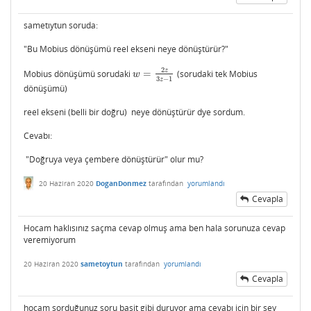
sametıytun soruda:
"Bu Mobius dönüşümü reel ekseni neye dönüştürür?"
2
z
Mobius dönüşümü sorudaki
=
(sorudaki tek Mobius
w
=
2
z
3
z
−
1
w
3
−
1
z
dönüşümü)
reel ekseni (belli bir doğru) neye dönüştürür dye sordum.
Cevabı:
"Doğruya veya çembere dönüştürür" olur mu?
20 Haziran 2020
DoganDonmez
tarafından
yorumlandı
Cevapla
Hocam haklısınız saçma cevap olmuş ama ben hala sorunuza cevap
veremiyorum
20 Haziran 2020
sametoytun
tarafından
yorumlandı
Cevapla
hocam sorduğunuz soru basit gibi duruyor ama cevabı için bir şey