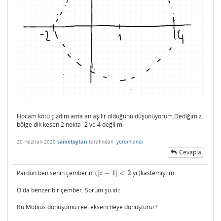
Hocam kötü çizdim ama anlaşılır olduğunu düşünüyorum.Dediğimiz
bölge dik kesen 2 nokta -2 ve 4 değil mi
20 Haziran 2020
sametoytun
tarafından
yorumlandı
Cevapla
Pardon ben senin çemberini (
|
−
1
|
<
2
yi )kastemiştim.
|
z
−
1
|
<
2
z
O da benzer bir çember. Sorum şu idi:
Bu Mobius dönüşümü reel ekseni neye dönüştürür?