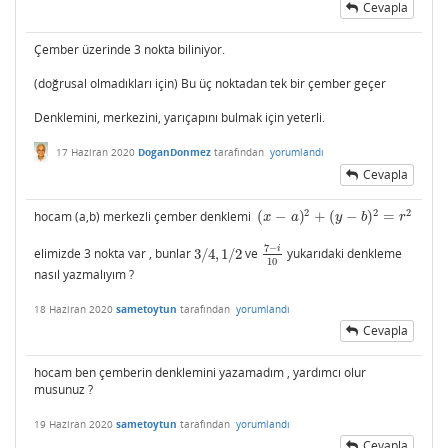
Cevapla
Çember üzerinde 3 nokta biliniyor.
(doğrusal olmadıkları için) Bu üç noktadan tek bir çember geçer
Denklemini, merkezini, yarıçapını bulmak için yeterli.
17 Haziran 2020
DoganDonmez
tarafından
yorumlandı
Cevapla
2
2
2
hocam (a,b) merkezli çember denklemi
(
−
)
+
(
−
)
=
(
x
−
a
)
2
+
(
y
−
b
)
2
=
r
2
x
a
y
b
r
7
−
i
elimizde 3 nokta var , bunlar
3
/
4
,
1
/
2
ve
yukarıdaki denkleme
3
/
4
,
1
/
2
7
−
i
10
10
nasıl yazmalıyım ?
18 Haziran 2020
sametoytun
tarafından
yorumlandı
Cevapla
hocam ben çemberin denklemini yazamadım , yardımcı olur
musunuz ?
19 Haziran 2020
sametoytun
tarafından
yorumlandı
Cevapla