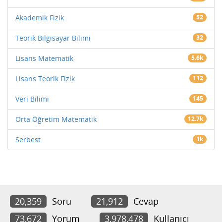
Akademik Fizik
52
Teorik Bilgisayar Bilimi
32
Lisans Matematik
5.6k
Lisans Teorik Fizik
112
Veri Bilimi
145
Orta Öğretim Matematik
12.7k
Serbest
1k
20,359
Soru
21,912
Cevap
73,672
Yorum
3,978,478
Kullanıcı