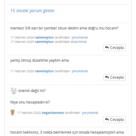
15 önceki yorum göster
merkezi 5/8 oan bir çember olsun dedim ama doğru mu hocam?
17 Haziran 2020
sametoytun
tarafından
yorumlandı
17 Haziran 2020
sametoytun
tarafından
düzenlendi
Cevapla
yanlış olmuş düzeltme yaptım ama
17 Haziran 2020
sametoytun
tarafından
yorumlandı
Cevapla
7
−
i
önemli değil mi?
7
−
i
10
10
Niye onu hesapladın ki?
17 Haziran 2020
DoganDonmez
tarafından
yorumlandı
Cevapla
hocam haklısınız, 3 nokta belirlemek için onuda hesaplamıştım ama