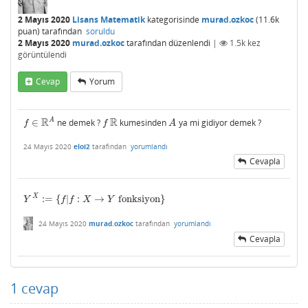
2 Mayıs 2020
Lisans Matematik
kategorisinde
murad.ozkoc
(
11.6k
puan)
tarafından
soruldu
2 Mayıs 2020
murad.ozkoc
tarafından
düzenlendi
|
1.5k
kez
görüntülendi
Cevap
Yorum
R
R
A
∈
ne demek ?
kumesinden
ya mi gidiyor demek ?
f
∈
R
A
f
R
A
f
f
A
24 Mayıs 2020
eloi2
tarafından
yorumlandı
Cevapla
X
:
=
{
|
:
→
fonksiyon
}
Y
X
:=
{
f
|
f
:
X
→
Y
fonksiyon
}
Y
f
f
X
Y
24 Mayıs 2020
murad.ozkoc
tarafından
yorumlandı
Cevapla
1
cevap