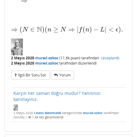
⇒
N
⇒
(
∈
)
(
≥
⇒
|
(
)
−
|
<
)
.
⇒
(
N
∈
N
)
(
n
≥
N
⇒
|
f
(
n
)
−
L
|
<
ϵ
)
.
N
n
N
f
n
L
ϵ
2 Mayıs 2020
murad.ozkoc
(
11.6k
puan)
tarafından
cevaplandı
2 Mayıs 2020
murad.ozkoc
tarafından
düzenlendi
Ilgili Bir Soru Sor
Yorum
Karşıtı her zaman doğru mudur? Yanıtınızı
kanıtlayınız.
2 Mayıs 2020
Lisans Matematik
kategorisinde
murad.ozkoc
tarafından
soruldu
|
1.4k
kez görüntülendi