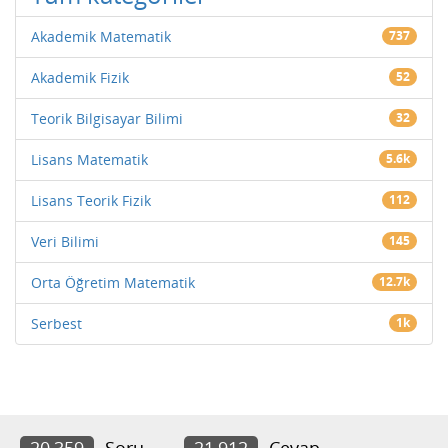
Akademik Matematik
737
Akademik Fizik
52
Teorik Bilgisayar Bilimi
32
Lisans Matematik
5.6k
Lisans Teorik Fizik
112
Veri Bilimi
145
Orta Öğretim Matematik
12.7k
Serbest
1k
20,359
Soru
21,912
Cevap