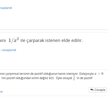
evaplandı
2
1
/
anını
ile çarparak istenen elde edilir.
1
/
x
2
x
n
cevaplandı
ının çarpımsal tersinin de pozitif olduğunun kanıtı isteniyor. Dolayısıyla
>
0
x
>
0
x
1
0
'nin pozitif olduğundan emin değiliz ki(!). Öyle olsaydı
'in de pozitif
1
x
x
Cevapla
ndı