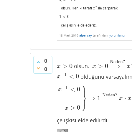
2
olsun. Her iki tarafı
ile çarparak
x
2
x
1
<
0
1
<
0
çelişkisini elde ederiz.
13 Mart 2019
alpercay
tarafından
yorumlandı
0
Neden?
>
0
>
0
⇒
olsun.
x
>
0
x
>
0
⇒
Neden?
x
−
x
x
x
0
−
1
<
0
olduğunu varsayalı
x
−
1
<
0
x
⎫
⎪
−
1
<
0
x
⎬
Neden?
⎭
⇒
1
=
⋅
⎪
x
−
1
<
0
x
>
0
}
⇒
1
=
Neden?
x
⋅
x
−
1
x
x
>
0
x
çelişkisi elde edilirdi.