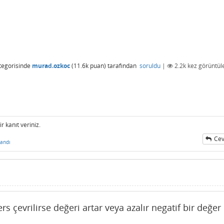
tegorisinde
murad.ozkoc
(
11.6k
puan)
tarafından
soruldu
|
2.2k
kez görüntül
 kanıt veriniz.
Cev
andı
ers çevrilirse değeri artar veya azalır negatif bir değer