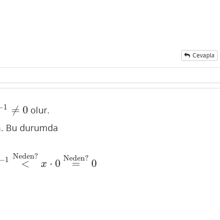
Cevapla
−
1
≠
0
olur.
1
≠
0
m. Bu durumda
Neden?
Neden?
−
1
<
⋅
0
=
0
<
Neden?
x
⋅
0
=
Neden?
0
x