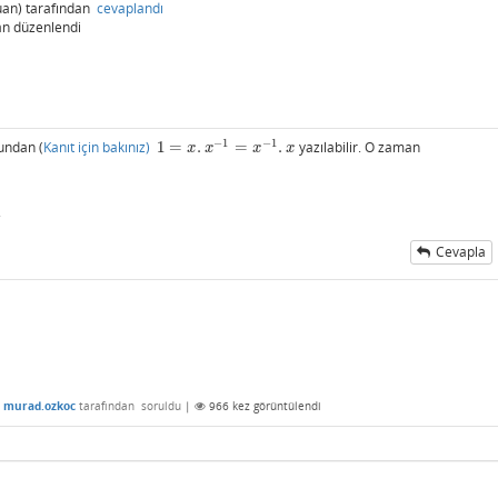
an)
tarafından
cevaplandı
an
düzenlendi
−
1
−
1
undan (
Kanıt için bakınız)
1
=
.
=
.
yazılabilir. O zaman
1
=
x
.
x
−
1
=
x
−
1
.
x
x
x
x
x
.
Cevapla
murad.ozkoc
tarafından
soruldu
|
966
kez görüntülendi