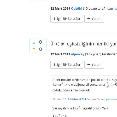
12 Mart 2019
Odtülü
(
15
puan)
tarafından
c
Ilgili Bir Soru Sor
Yorum
0
0
<
eşitsizliğinin her iki y
0
<
x
x
0
12 Mart 2019
alpercay
(
3.4k
puan)
tarafında
Ilgili Bir Soru Sor
Yorum
Alper hocam bizden zaten pozitif bir reel say
1
2
iken
>
0
olduğunu biliyoruz ama
>
x
2
>
0
1
x
2
>
0
x
2
x
olduğundan emin olurduk.
13 Mart 2019
Mehmet Toktaş
tarafından
yorumla
2
Varsayalım ki
1
/
negatif olsun. Yani
1
/
x
2
x
2
1
/
<
0
1
/
x
2
<
0
x