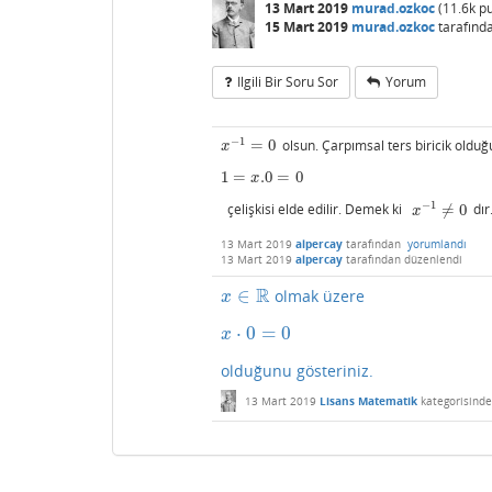
13 Mart 2019
murad.ozkoc
(
11.6k
pu
15 Mart 2019
murad.ozkoc
tarafınd
Ilgili Bir Soru Sor
Yorum
−
1
=
0
olsun. Çarpımsal ters biricik olduğ
x
−
1
=
0
x
1
=
.0
=
0
1
=
x
.0
=
0
x
−
1
çelişkisi elde edilir. Demek ki
≠
0
dır
x
−
1
≠
0
x
13 Mart 2019
alpercay
tarafından
yorumlandı
13 Mart 2019
alpercay
tarafından
düzenlendi
R
∈
olmak üzere
x
∈
R
x
⋅
0
=
0
x
⋅
0
=
0
x
olduğunu gösteriniz.
13 Mart 2019
Lisans Matematik
kategorisinde