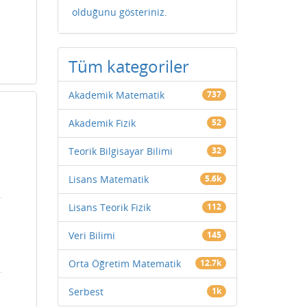
olduğunu gösteriniz.
Tüm kategoriler
Akademik Matematik
737
Akademik Fizik
52
Teorik Bilgisayar Bilimi
32
Lisans Matematik
5.6k
Lisans Teorik Fizik
112
Veri Bilimi
145
Orta Öğretim Matematik
12.7k
Serbest
1k