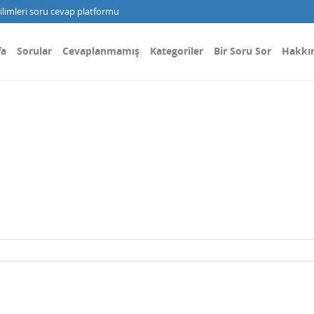
limleri soru cevap platformu
fa
Sorular
Cevaplanmamış
Kategoriler
Bir Soru Sor
Hakkı