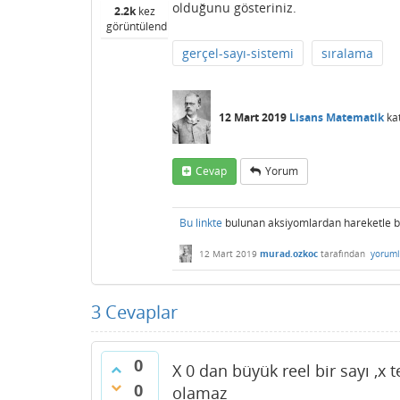
olduğunu gösteriniz.
2.2k
kez
görüntülendi
gerçel-sayı-sistemi
sıralama
12 Mart 2019
Lisans Matematik
ka
Cevap
Yorum
Bu linkte
bulunan aksiyomlardan hareketle bir
12 Mart 2019
murad.ozkoc
tarafından
yoruml
3
Cevaplar
0
X 0 dan büyük reel bir sayı ,x t
0
olamaz