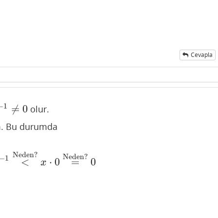
Cevapla
−
1
≠
0
olur.
1
≠
0
m. Bu durumda
Neden?
Neden?
−
1
<
⋅
0
=
0
<
Neden?
x
⋅
0
=
Neden?
0
x