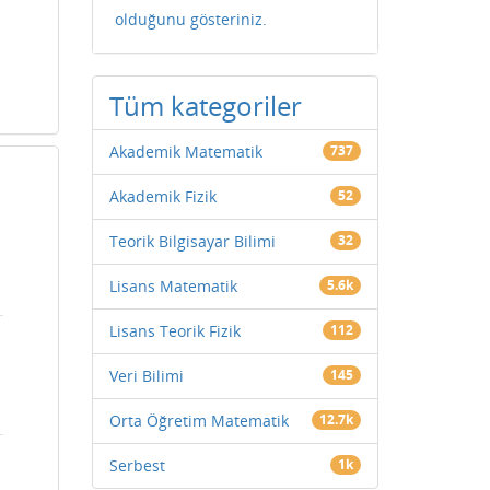
olduğunu gösteriniz.
Tüm kategoriler
Akademik Matematik
737
Akademik Fizik
52
Teorik Bilgisayar Bilimi
32
Lisans Matematik
5.6k
Lisans Teorik Fizik
112
Veri Bilimi
145
Orta Öğretim Matematik
12.7k
Serbest
1k