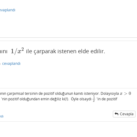
evaplandı
2
1
/
anını
ile çarparak istenen elde edilir.
1
/
x
2
x
n
cevaplandı
ının çarpımsal tersinin de pozitif olduğunun kanıtı isteniyor. Dolayısıyla
>
0
x
>
0
x
1
0
'nin pozitif olduğundan emin değiliz ki(!). Öyle olsaydı
'in de pozitif
1
x
x
Cevapla
ndı