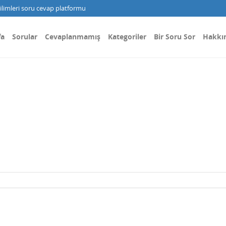
limleri soru cevap platformu
fa
Sorular
Cevaplanmamış
Kategoriler
Bir Soru Sor
Hakkı