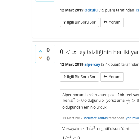
12 Mart 2019
Odtülü
(
15
puan)
tarafından
c
Ilgili Bir Soru Sor
Yorum
0
0
<
eşitsizliğinin her iki y
0
<
x
x
0
12 Mart 2019
alpercay
(
3.4k
puan)
tarafında
Ilgili Bir Soru Sor
Yorum
Alper hocam bizden zaten pozitif bir reel say
1
2
iken
>
0
olduğunu biliyoruz ama
>
x
2
>
0
1
x
2
>
0
x
2
x
olduğundan emin olurduk.
13 Mart 2019
Mehmet Toktaş
tarafından
yorumla
2
Varsayalım ki
1
/
negatif olsun. Yani
1
/
x
2
x
2
1
/
<
0
1
/
x
2
<
0
x