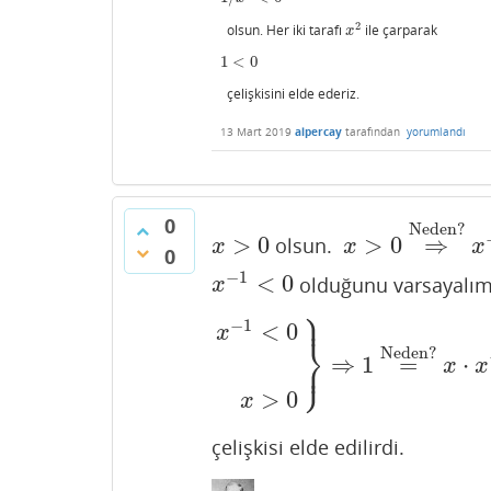
2
olsun. Her iki tarafı
ile çarparak
x
2
x
1
<
0
1
<
0
çelişkisini elde ederiz.
13 Mart 2019
alpercay
tarafından
yorumlandı
0
Neden?
>
0
>
0
⇒
olsun.
x
>
0
x
>
0
⇒
Neden?
x
−
x
x
x
0
−
1
<
0
olduğunu varsayalı
x
−
1
<
0
x
⎫
⎪
−
1
<
0
x
⎬
Neden?
⎭
⇒
1
=
⋅
⎪
x
−
1
<
0
x
>
0
}
⇒
1
=
Neden?
x
⋅
x
−
1
x
x
>
0
x
çelişkisi elde edilirdi.