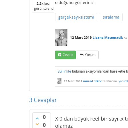
olduğunu gösteriniz.
2.2k
kez
görüntülendi
gerçel-sayı-sistemi
sıralama
12 Mart 2019
Lisans Matematik
ka
Cevap
Yorum
Bu linkte
bulunan aksiyomlardan hareketle bir
12 Mart 2019
murad.ozkoc
tarafından
yoruml
3
Cevaplar
0
X 0 dan büyük reel bir sayı ,x t
0
olamaz