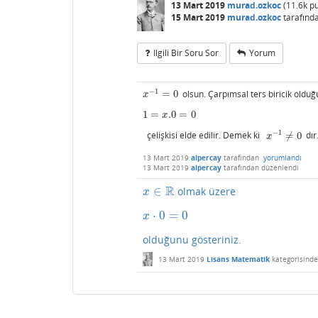
13 Mart 2019
murad.ozkoc
(
11.6k
pu
15 Mart 2019
murad.ozkoc
tarafınd
Ilgili Bir Soru Sor
Yorum
−
1
=
0
olsun. Çarpımsal ters biricik olduğ
x
−
1
=
0
x
1
=
.0
=
0
1
=
x
.0
=
0
x
−
1
çelişkisi elde edilir. Demek ki
≠
0
dır
x
−
1
≠
0
x
13 Mart 2019
alpercay
tarafından
yorumlandı
13 Mart 2019
alpercay
tarafından
düzenlendi
R
∈
olmak üzere
x
∈
R
x
⋅
0
=
0
x
⋅
0
=
0
x
olduğunu gösteriniz.
13 Mart 2019
Lisans Matematik
kategorisinde