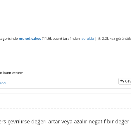
tegorisinde
murad.ozkoc
(
11.6k
puan)
tarafından
soruldu
|
2.2k
kez görüntül
 kanıt veriniz.
Cev
andı
ers çevrilirse değeri artar veya azalır negatif bir değer