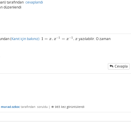
an)
tarafından
cevaplandı
an
düzenlendi
−
1
−
1
undan (
Kanıt için bakınız)
1
=
.
=
.
yazılabilir. O zaman
1
=
x
.
x
−
1
=
x
−
1
.
x
x
x
x
x
.
Cevapla
murad.ozkoc
tarafından
soruldu
|
965
kez görüntülendi