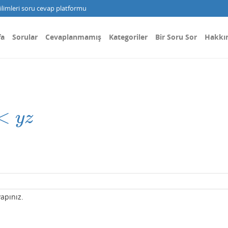
limleri soru cevap platformu
fa
Sorular
Cevaplanmamış
Kategoriler
Bir Soru Sor
Hakkı
<
y
z
apınız.