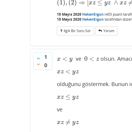
(
1
)
,
(
2
)
⇒
[
≤
∧
(
1
)
,
(
2
)
⇒
[
x
z
≤
y
z
∧
x
z
≠
y
z
]
.
x
z
y
z
x
z
15 Mayıs 2020
HakanErgun
(
405
puan)
tara
15 Mayıs 2020
HakanErgun
tarafından
düzen
Ilgili Bir Soru Sor
Yorum
1
<
0
<
ve
olsun. Amac
x
<
y
0
<
z
x
y
z
0
<
x
z
<
y
z
x
z
y
z
olduğunu göstermek. Bunun i
≤
x
z
≤
y
z
x
z
y
z
ve
≠
x
z
≠
y
z
x
z
y
z