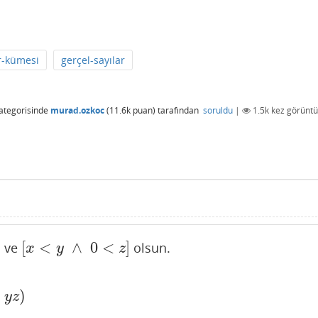
ar-kümesi
gerçel-sayılar
ategorisinde
murad.ozkoc
(
11.6k
puan)
tarafından
soruldu
|
1.5k
kez görüntü
[
<
∧
0
<
]
m ve
olsun.
[
x
<
y
∧
0
<
z
]
x
y
z
)
y
z