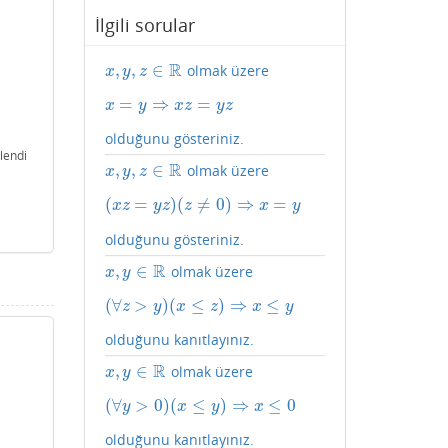
İlgili sorular
R
,
,
∈
olmak üzere
x
,
y
,
z
∈
R
x
y
z
=
⇒
=
x
=
y
⇒
x
z
=
y
z
x
y
x
z
y
z
olduğunu gösteriniz.
lendi
R
,
,
∈
olmak üzere
x
,
y
,
z
∈
R
x
y
z
(
=
)
(
≠
0
)
⇒
=
(
x
z
=
y
z
)
(
z
≠
0
)
⇒
x
=
y
x
z
y
z
z
x
y
olduğunu gösteriniz.
R
,
∈
olmak üzere
x
,
y
∈
R
x
y
(
∀
>
)
(
≤
)
⇒
≤
(
∀
z
>
y
)
(
x
≤
z
)
⇒
x
≤
y
z
y
x
z
x
y
olduğunu kanıtlayınız.
R
,
∈
olmak üzere
x
,
y
∈
R
x
y
(
∀
>
0
)
(
≤
)
⇒
≤
0
(
∀
y
>
0
)
(
x
≤
y
)
⇒
x
≤
0
y
x
y
x
olduğunu kanıtlayınız.