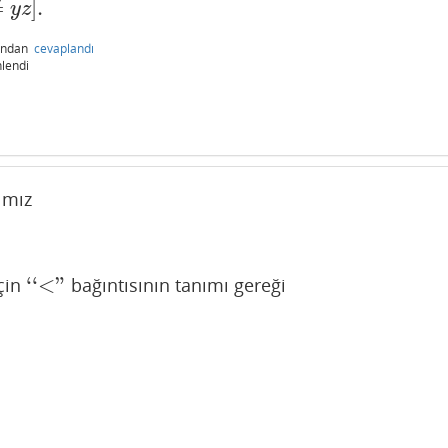
≠
]
.
y
z
fından
cevaplandı
lendi
ımız
‘
‘
<
"
çin
bağıntısının tanımı gereği
‘
‘
<"