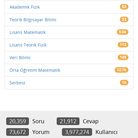
Akademik Fizik
52
Teorik Bilgisayar Bilimi
32
Lisans Matematik
5.6k
Lisans Teorik Fizik
112
Veri Bilimi
145
Orta Öğretim Matematik
12.7k
Serbest
1k
20,359
Soru
21,912
Cevap
73,672
Yorum
3,977,274
Kullanıcı