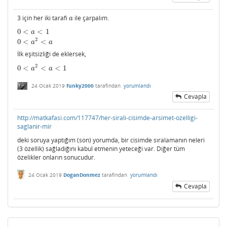
3 için her iki tarafı
ile çarpalım.
a
a
0
<
<
1
0
<
a
<
1
0
<
a
2
<
a
a
2
0
<
<
a
a
İlk eşitsizliği de eklersek,
2
0
<
<
<
1
0
<
a
2
<
a
<
1
a
a
24 Ocak 2019
funky2000
tarafından
yorumlandı
Cevapla
http://matkafasi.com/117747/her-sirali-cisimde-arsimet-ozelligi-
saglanir-mir
deki soruya yaptığım (son) yorumda, bir cisimde sıralamanın neleri
(3 özellik) sağladığını kabul etmenin yeteceği var. Diğer tüm
özelikler onların sonucudur.
24 Ocak 2019
DoganDonmez
tarafından
yorumlandı
Cevapla