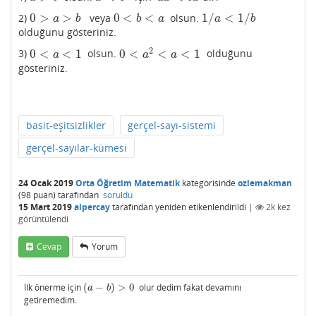
0
>
>
0
<
<
1
/
<
1
/
2)
veya
olsun.
0
>
a
>
b
0
<
b
<
a
1
/
a
<
1
/
b
a
b
b
a
a
b
olduğunu gösteriniz.
2
0
<
<
1
0
<
<
<
1
3)
olsun.
olduğunu
0
<
a
<
1
0
<
a
2
<
a
<
1
a
a
a
gösteriniz.
basit-eşitsizlikler
gerçel-sayı-sistemi
gerçel-sayılar-kümesi
24 Ocak 2019
Orta Öğretim Matematik
kategorisinde
ozlemakman
(
98
puan)
tarafından
soruldu
15 Mart 2019
alpercay
tarafından
yeniden etikenlendirildi
|
2k
kez
görüntülendi
Cevap
Yorum
İlk önerme için
(
−
)
>
0
olur dedim fakat devamını
(
a
−
b
)
>
0
a
b
getiremedim.