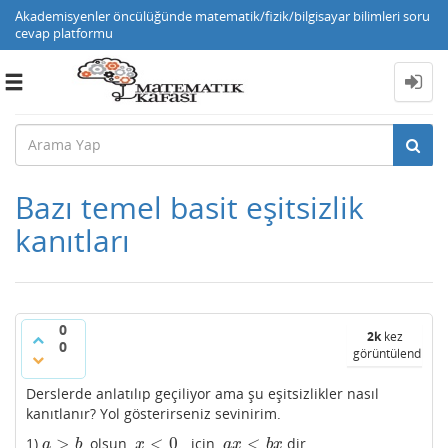
Akademisyenler öncülüğünde matematik/fizik/bilgisayar bilimleri soru
cevap platformu
Toggle
navigation
Bazı temel basit eşitsizlik
kanıtları
0
2k
kez
0
görüntülendi
Derslerde anlatılıp geçiliyor ama şu eşitsizlikler nasıl
kanıtlanır? Yol gösterirseniz sevinirim.
>
<
0
<
1)
olsun.
için
dir.
a
>
b
x
<
0
a
x
<
b
x
a
b
x
a
x
b
x