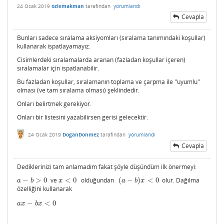
24 Ocak 2019
ozlemakman
tarafından
yorumlandı
Cevapla
Bunları sadece sıralama aksiyomları (sıralama tanımındaki koşullar)
kullanarak ispatlayamayız.
Cisimlerdeki sıralamalarda aranan (fazladan koşullar içeren)
sıralamalar için ispatlanabilir.
Bu fazladan koşullar, sıralamanın toplama ve çarpma ile "uyumlu"
olması (ve tam sıralama olması) şeklindedir.
Onları belirtmek gerekiyor.
Onları bir listesini yazabilirsen gerisi gelecektir.
24 Ocak 2019
DoganDonmez
tarafından
yorumlandı
Cevapla
Dediklerinizi tam anlamadım fakat şöyle düşündüm ilk önermeyi:
−
>
0
ve
<
0
olduğundan
(
−
)
<
0
olur. Dağılma
a
−
b
>
0
x
<
0
(
a
−
b
)
x
<
0
a
b
x
a
b
x
özelliğini kullanarak
−
<
0
a
x
−
b
x
<
0
a
x
b
x