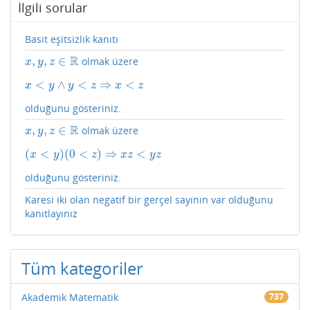
İlgili sorular
Basit eşitsizlik kanıtı
R
,
,
∈
olmak üzere
x
,
y
,
z
∈
R
x
y
z
<
∧
<
⇒
<
x
<
y
∧
y
<
z
⇒
x
<
z
x
y
y
z
x
z
olduğunu gösteriniz.
R
,
,
∈
olmak üzere
x
,
y
,
z
∈
R
x
y
z
(
<
)
(
0
<
)
⇒
<
(
x
<
y
)
(
0
<
z
)
⇒
x
z
<
y
z
x
y
z
x
z
y
z
olduğunu gösteriniz.
Karesi iki olan negatif bir gerçel sayının var olduğunu
kanıtlayınız
Tüm kategoriler
Akademik Matematik
737