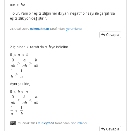
<
a
x
<
b
x
a
x
b
x
olur. Yani bir eşitsizliğin her iki yanı negatif bir sayı ile çarpılırsa
eşitsizlik yön değiştirir.
24 Ocak 2019
ozlemakman
tarafından
yorumlandı
Cevapla
2 için her iki tarafı da
.
'ye bölelim.
a
.
b
a
b
0
>
>
0
>
a
>
b
0
a
b
>
a
a
b
>
b
a
b
1
b
>
1
a
a
b
0
a
b
>
>
a
b
a
b
a
b
1
1
>
a
b
Aynı şekilde,
0
<
<
0
<
b
<
a
0
a
b
<
b
a
b
<
a
a
b
1
a
<
1
b
b
a
0
b
a
<
<
a
b
a
b
a
b
1
1
<
a
b
24 Ocak 2019
funky2000
tarafından
yorumlandı
Cevapla