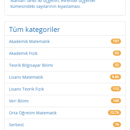
Alanları farklı iki üçgenin, evrensel üçgenler
kümesindeki sayılarının kıyaslaması.
Tüm kategoriler
Akademik Matematik
737
Akademik Fizik
52
Teorik Bilgisayar Bilimi
32
Lisans Matematik
5.6k
Lisans Teorik Fizik
112
Veri Bilimi
145
Orta Öğretim Matematik
12.7k
Serbest
1k