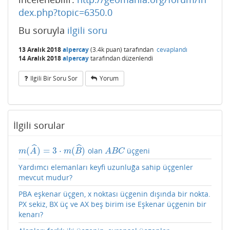
dex.php?topic=6350.0
Bu soruyla
ilgili soru
13 Aralık 2018
alpercay
(
3.4k
puan)
tarafından
cevaplandı
14 Aralık 2018
alpercay
tarafından
düzenlendi
Ilgili Bir Soru Sor
Yorum
İlgili sorular
ˆ
ˆ
(
)
=
3
⋅
(
)
olan
üçgeni
m
(
A
^
)
=
3
⋅
m
(
B
^
)
A
B
C
m
A
m
B
A
B
C
Yardımcı elemanları keyfi uzunluğa sahip üçgenler
mevcut mudur?
PBA eşkenar üçgen, x noktası üçgenin dışında bir nokta.
PX sekiz, BX üç ve AX beş birim ise Eşkenar üçgenin bir
kenarı?