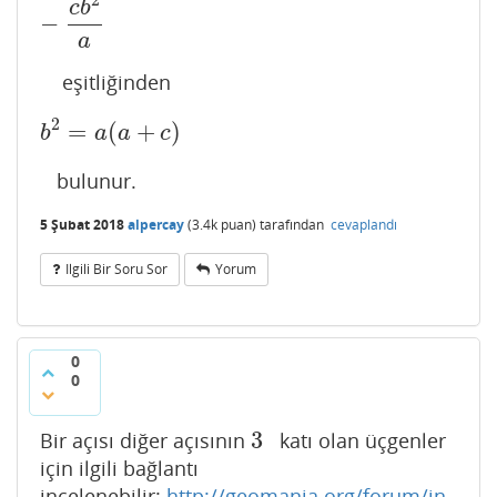
c
b
−
a
eşitliğinden
2
=
(
+
)
b
2
=
a
(
a
+
c
)
b
a
a
c
bulunur.
5 Şubat 2018
alpercay
(
3.4k
puan)
tarafından
cevaplandı
Ilgili Bir Soru Sor
Yorum
0
0
3
Bir açısı diğer açısının
katı olan üçgenler
3
için ilgili bağlantı
incelenebilir:
http://geomania.org/forum/in