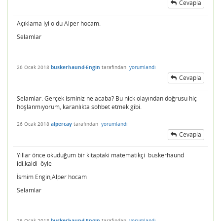
Cevapla
Açıklama iyi oldu Alper hocam.
Selamlar
26 Ocak 2018
buskerhaund-Engin
tarafından
yorumlandı
Cevapla
Selamlar. Gerçek isminiz ne acaba? Bu nick olayından doğrusu hiç
hoşlanmıyorum, karanlıkta sohbet etmek gibi.
26 Ocak 2018
alpercay
tarafından
yorumlandı
Cevapla
Yıllar önce okuduğum bir kitaptaki matematikçi buskerhaund
idi.kaldi öyle
İsmim Engin,Alper hocam
Selamlar
26 Ocak 2018
buskerhaund-Engin
tarafından
yorumlandı