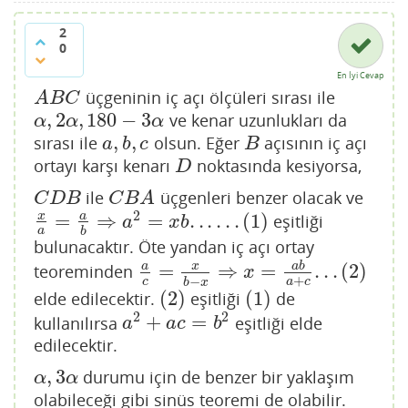
2
0
En İyi Cevap
üçgeninin iç açı ölçüleri sırası ile
A
B
C
A
B
C
,
2
,
180
−
3
ve kenar uzunlukları da
α
,
2
α
,
180
−
3
α
α
α
α
,
,
sırası ile
olsun. Eğer
açısının iç açı
a
,
b
,
c
B
a
b
c
B
ortayı karşı kenarı
noktasında kesiyorsa,
D
D
ile
üçgenleri benzer olacak ve
C
D
B
C
B
A
C
D
B
C
B
A
2
=
⇒
=
.
.
.
.
.
.
(
1
)
x
a
eşitliği
x
a
=
a
b
⇒
a
2
=
x
b
.
.
.
.
.
.
(
1
)
a
x
b
a
b
bulunacaktır. Öte yandan iç açı ortay
=
⇒
=
.
.
.
(
2
)
a
x
a
b
teoreminden
a
c
=
x
b
−
x
⇒
x
=
a
b
a
+
c
.
.
.
(
2
)
x
+
−
c
a
c
b
x
(
2
)
(
1
)
elde edilecektir.
eşitliği
de
(
2
)
(
1
)
2
2
+
=
kullanılırsa
eşitliği elde
a
2
+
a
c
=
b
2
a
a
c
b
edilecektir.
,
3
durumu için de benzer bir yaklaşım
α
,
3
α
α
α
olabileceği gibi sinüs teoremi de olabilir.