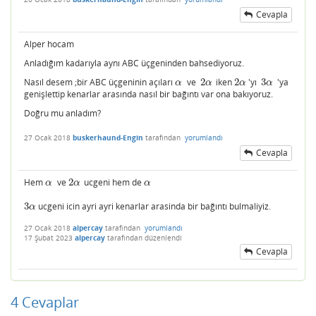
Cevapla
Alper hocam
Anladığım kadarıyla aynı ABC üçgeninden bahsediyoruz.
Nasıl desem ;bir ABC üçgeninin açıları
ve
2
iken
2
'yı
3
'ya
α
2
α
2
α
3
α
α
α
α
α
genişlettip kenarlar arasında nasıl bir bağıntı var ona bakıyoruz.
Doğru mu anladım?
27 Ocak 2018
buskerhaund-Engin
tarafından
yorumlandı
Cevapla
Hem
ve
2
ucgeni hem de
α
2
α
α
α
α
α
3
ucgeni icin ayri ayri kenarlar arasinda bir bağıntı bulmaliyiz.
3
α
α
27 Ocak 2018
alpercay
tarafından
yorumlandı
17 Şubat 2023
alpercay
tarafından
düzenlendi
Cevapla
4
Cevaplar