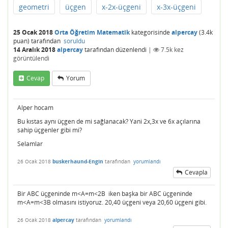
geometri
üçgen
x-2x-üçgeni
x-3x-üçgeni
25 Ocak 2018
Orta Öğretim Matematik
kategorisinde
alpercay
(
3.4k
puan)
tarafından
soruldu
14 Aralık 2018
alpercay
tarafından
düzenlendi
|
7.5k
kez
görüntülendi
Cevap
Yorum
Alper hocam
Bu kıstas aynı üçgen de mi sağlanacak? Yani 2x,3x ve 6x açılarına
sahip üçgenler gibi mi?
Selamlar
26 Ocak 2018
buskerhaund-Engin
tarafından
yorumlandı
Cevapla
Bir ABC üçgeninde m<A=m<2B iken başka bir ABC üçgeninde
m<A=m<3B olmasını istiyoruz. 20,40 üçgeni veya 20,60 üçgeni gibi.
26 Ocak 2018
alpercay
tarafından
yorumlandı