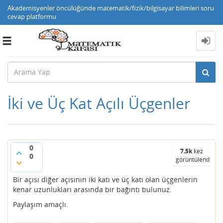
Akademisyenler öncülüğünde matematik/fizik/bilgisayar bilimleri soru
cevap platformu
Toggle
navigation
İki ve Üç Kat Açılı Üçgenler
0
7.5k
kez
0
görüntülendi
Bir açısı diğer açısının iki katı ve üç katı olan üçgenlerin
kenar uzunlukları arasında bir bağıntı bulunuz.
Paylaşım amaçlı.