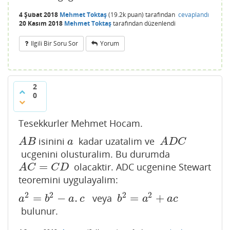
4 Şubat 2018
Mehmet Toktaş
(
19.2k
puan)
tarafından
cevaplandı
20 Kasım 2018
Mehmet Toktaş
tarafından
düzenlendi
Ilgili Bir Soru Sor
Yorum
2
0
Tesekkurler Mehmet Hocam.
isinini
kadar uzatalim ve
A
B
a
A
D
C
A
B
a
A
D
C
ucgenini olusturalim. Bu durumda
=
olacaktir. ADC ucgenine Stewart
A
C
=
C
D
A
C
C
D
teoremini uygulayalim:
2
2
2
2
=
−
.
=
+
veya
a
2
=
b
2
−
a
.
c
b
2
=
a
2
+
a
c
a
b
a
c
b
a
a
c
bulunur.