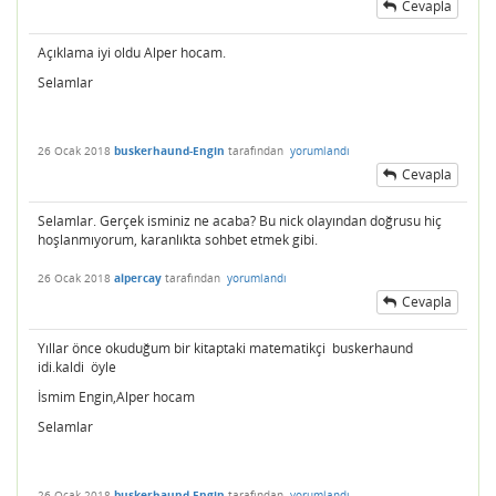
Cevapla
Açıklama iyi oldu Alper hocam.
Selamlar
26 Ocak 2018
buskerhaund-Engin
tarafından
yorumlandı
Cevapla
Selamlar. Gerçek isminiz ne acaba? Bu nick olayından doğrusu hiç
hoşlanmıyorum, karanlıkta sohbet etmek gibi.
26 Ocak 2018
alpercay
tarafından
yorumlandı
Cevapla
Yıllar önce okuduğum bir kitaptaki matematikçi buskerhaund
idi.kaldi öyle
İsmim Engin,Alper hocam
Selamlar
26 Ocak 2018
buskerhaund-Engin
tarafından
yorumlandı