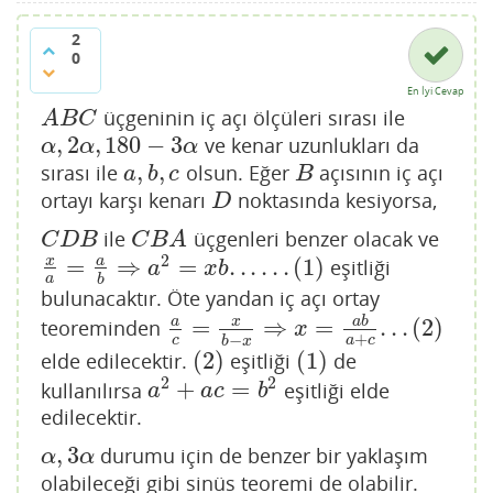
2
0
En İyi Cevap
üçgeninin iç açı ölçüleri sırası ile
A
B
C
A
B
C
,
2
,
180
−
3
ve kenar uzunlukları da
α
,
2
α
,
180
−
3
α
α
α
α
,
,
sırası ile
olsun. Eğer
açısının iç açı
a
,
b
,
c
B
a
b
c
B
ortayı karşı kenarı
noktasında kesiyorsa,
D
D
ile
üçgenleri benzer olacak ve
C
D
B
C
B
A
C
D
B
C
B
A
2
=
⇒
=
.
.
.
.
.
.
(
1
)
x
a
eşitliği
x
a
=
a
b
⇒
a
2
=
x
b
.
.
.
.
.
.
(
1
)
a
x
b
a
b
bulunacaktır. Öte yandan iç açı ortay
=
⇒
=
.
.
.
(
2
)
a
x
a
b
teoreminden
a
c
=
x
b
−
x
⇒
x
=
a
b
a
+
c
.
.
.
(
2
)
x
+
−
c
a
c
b
x
(
2
)
(
1
)
elde edilecektir.
eşitliği
de
(
2
)
(
1
)
2
2
+
=
kullanılırsa
eşitliği elde
a
2
+
a
c
=
b
2
a
a
c
b
edilecektir.
,
3
durumu için de benzer bir yaklaşım
α
,
3
α
α
α
olabileceği gibi sinüs teoremi de olabilir.