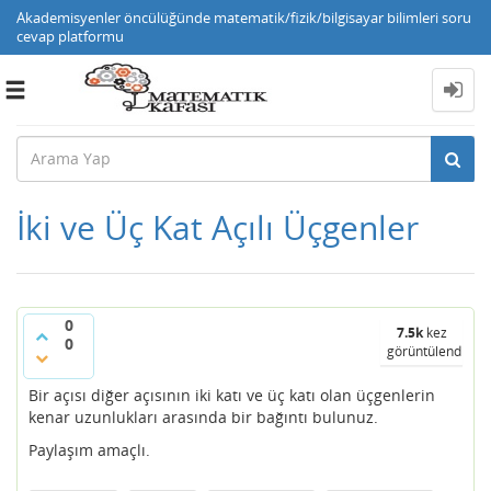
Akademisyenler öncülüğünde matematik/fizik/bilgisayar bilimleri soru
cevap platformu
Toggle
navigation
İki ve Üç Kat Açılı Üçgenler
0
7.5k
kez
0
görüntülendi
Bir açısı diğer açısının iki katı ve üç katı olan üçgenlerin
kenar uzunlukları arasında bir bağıntı bulunuz.
Paylaşım amaçlı.