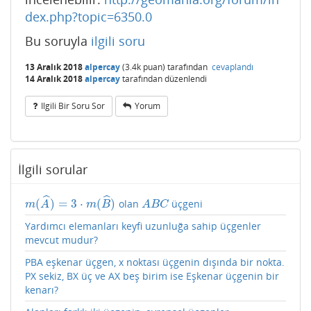
dex.php?topic=6350.0
Bu soruyla
ilgili soru
13 Aralık 2018
alpercay
(
3.4k
puan)
tarafından
cevaplandı
14 Aralık 2018
alpercay
tarafından
düzenlendi
Ilgili Bir Soru Sor
Yorum
İlgili sorular
ˆ
ˆ
(
)
=
3
⋅
(
)
olan
üçgeni
m
(
A
^
)
=
3
⋅
m
(
B
^
)
A
B
C
m
A
m
B
A
B
C
Yardımcı elemanları keyfi uzunluğa sahip üçgenler
mevcut mudur?
PBA eşkenar üçgen, x noktası üçgenin dışında bir nokta.
PX sekiz, BX üç ve AX beş birim ise Eşkenar üçgenin bir
kenarı?