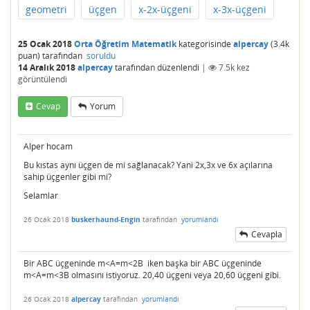
geometri
üçgen
x-2x-üçgeni
x-3x-üçgeni
25 Ocak 2018
Orta Öğretim Matematik
kategorisinde
alpercay
(
3.4k
puan)
tarafından
soruldu
14 Aralık 2018
alpercay
tarafından
düzenlendi
|
7.5k
kez
görüntülendi
Cevap
Yorum
Alper hocam
Bu kıstas aynı üçgen de mi sağlanacak? Yani 2x,3x ve 6x açılarına
sahip üçgenler gibi mi?
Selamlar
26 Ocak 2018
buskerhaund-Engin
tarafından
yorumlandı
Cevapla
Bir ABC üçgeninde m<A=m<2B iken başka bir ABC üçgeninde
m<A=m<3B olmasını istiyoruz. 20,40 üçgeni veya 20,60 üçgeni gibi.
26 Ocak 2018
alpercay
tarafından
yorumlandı