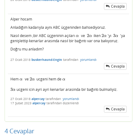
Cevapla
Alper hocam
Anladığım kadarıyla aynı ABC üçgeninden bahsediyoruz.
Nasıl desem ;bir ABC üçgeninin açıları
ve
2
iken
2
'yı
3
'ya
α
2
α
2
α
3
α
α
α
α
α
genişlettip kenarlar arasında nasıl bir bağıntı var ona bakıyoruz.
Doğru mu anladım?
27 Ocak 2018
buskerhaund-Engin
tarafından
yorumlandı
Cevapla
Hem
ve
2
ucgeni hem de
α
2
α
α
α
α
α
3
ucgeni icin ayri ayri kenarlar arasinda bir bağıntı bulmaliyiz.
3
α
α
27 Ocak 2018
alpercay
tarafından
yorumlandı
17 Şubat 2023
alpercay
tarafından
düzenlendi
Cevapla
4
Cevaplar