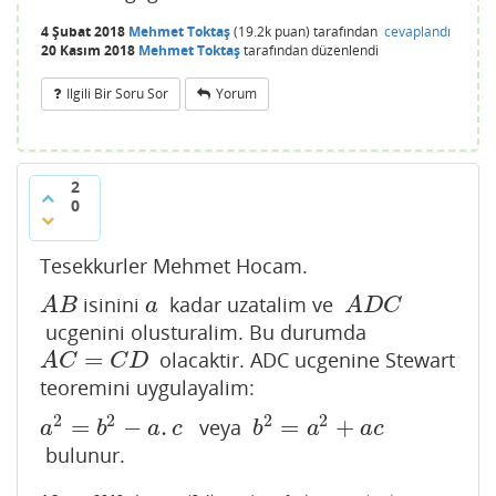
4 Şubat 2018
Mehmet Toktaş
(
19.2k
puan)
tarafından
cevaplandı
20 Kasım 2018
Mehmet Toktaş
tarafından
düzenlendi
Ilgili Bir Soru Sor
Yorum
2
0
Tesekkurler Mehmet Hocam.
isinini
kadar uzatalim ve
A
B
a
A
D
C
A
B
a
A
D
C
ucgenini olusturalim. Bu durumda
=
olacaktir. ADC ucgenine Stewart
A
C
=
C
D
A
C
C
D
teoremini uygulayalim:
2
2
2
2
=
−
.
=
+
veya
a
2
=
b
2
−
a
.
c
b
2
=
a
2
+
a
c
a
b
a
c
b
a
a
c
bulunur.