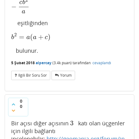
c
b
−
a
eşitliğinden
2
=
(
+
)
b
2
=
a
(
a
+
c
)
b
a
a
c
bulunur.
5 Şubat 2018
alpercay
(
3.4k
puan)
tarafından
cevaplandı
Ilgili Bir Soru Sor
Yorum
0
0
3
Bir açısı diğer açısının
katı olan üçgenler
3
için ilgili bağlantı
incelenebilir:
http://geomania.org/forum/in