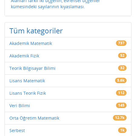
Alanları farklı iki üçgenin, evrensel üçgenler
kümesindeki sayılarının kıyaslaması.
Tüm kategoriler
Akademik Matematik
737
Akademik Fizik
52
Teorik Bilgisayar Bilimi
32
Lisans Matematik
5.6k
Lisans Teorik Fizik
112
Veri Bilimi
145
Orta Öğretim Matematik
12.7k
Serbest
1k