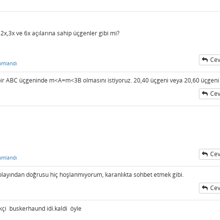
2x,3x ve 6x açılarına sahip üçgenler gibi mi?
Cev
umlandı
 ABC üçgeninde m<A=m<3B olmasını istiyoruz. 20,40 üçgeni veya 20,60 üçgeni 
Cev
Cev
umlandı
olayından doğrusu hiç hoşlanmıyorum, karanlıkta sohbet etmek gibi.
Cev
kçi buskerhaund idi.kaldi öyle