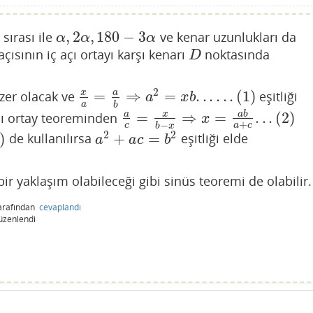
,
2
,
180
−
3
 sırası ile
ve kenar uzunlukları da
α
,
2
α
,
180
−
3
α
α
α
α
açısının iç açı ortayı karşı kenarı
noktasında
D
D
2
=
⇒
=
.
.
.
.
.
.
(
1
)
x
a
zer olacak ve
eşitliği
x
a
=
a
b
⇒
a
2
=
x
b
.
.
.
.
.
.
(
1
)
a
x
b
a
b
=
⇒
=
.
.
.
(
2
)
a
x
a
b
çı ortay teoreminden
a
c
=
x
b
−
x
⇒
x
=
a
b
a
+
c
.
.
.
(
2
)
x
+
−
c
a
c
b
x
2
2
)
+
=
de kullanılırsa
eşitliği elde
a
2
+
a
c
=
b
2
a
a
c
b
r yaklaşım olabileceği gibi sinüs teoremi de olabilir.
arafından
cevaplandı
üzenlendi