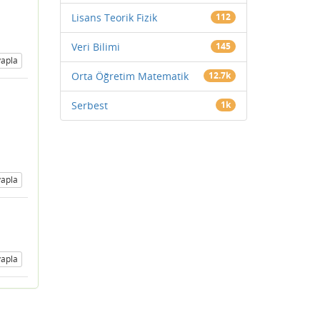
Lisans Teorik Fizik
112
Veri Bilimi
145
apla
Orta Öğretim Matematik
12.7k
Serbest
1k
apla
apla