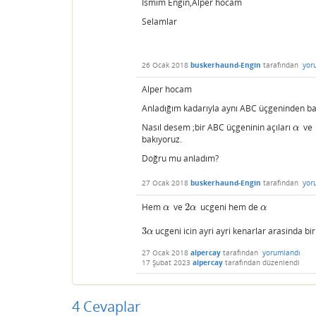
İsmim Engin,Alper hocam
Selamlar
26 Ocak 2018
buskerhaund-Engin
tarafından
yor
Alper hocam
Anladığım kadarıyla aynı ABC üçgeninden b
Nasıl desem ;bir ABC üçgeninin açıları
v
α
α
bakıyoruz.
Doğru mu anladım?
27 Ocak 2018
buskerhaund-Engin
tarafından
yor
Hem
ve
2
ucgeni hem de
α
2
α
α
α
α
α
3
ucgeni icin ayri ayri kenarlar arasinda bir
3
α
α
27 Ocak 2018
alpercay
tarafından
yorumlandı
17 Şubat 2023
alpercay
tarafından
düzenlendi
4
Cevaplar