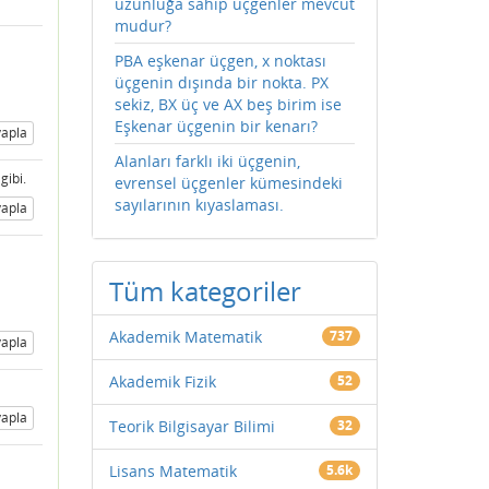
uzunluğa sahip üçgenler mevcut
mudur?
PBA eşkenar üçgen, x noktası
üçgenin dışında bir nokta. PX
sekiz, BX üç ve AX beş birim ise
Eşkenar üçgenin bir kenarı?
apla
Alanları farklı iki üçgenin,
gibi.
evrensel üçgenler kümesindeki
sayılarının kıyaslaması.
apla
Tüm kategoriler
Akademik Matematik
737
apla
Akademik Fizik
52
apla
Teorik Bilgisayar Bilimi
32
Lisans Matematik
5.6k