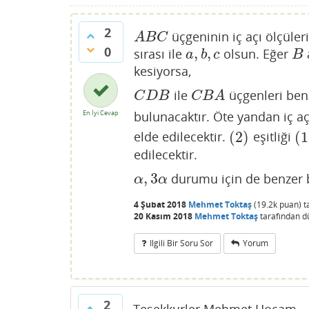
2
üçgeninin iç açı ölçüleri
A
B
C
A
B
C
0
,
,
sırası ile
olsun. Eğer
a
,
b
,
c
B
a
b
c
B
kesiyorsa,
ile
üçgenleri ben
C
D
B
C
B
A
C
D
B
C
B
A
bulunacaktır. Öte yandan iç a
En İyi Cevap
(
2
)
(
1
elde edilecektir.
eşitliği
(
2
)
(
1
)
edilecektir.
,
3
durumu için de benzer bi
α
,
3
α
α
α
4 Şubat 2018
Mehmet Toktaş
(
19.2k
puan)
t
20 Kasım 2018
Mehmet Toktaş
tarafından
d
Ilgili Bir Soru Sor
Yorum
2