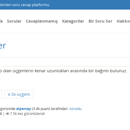
limleri soru cevap platformu
fa
Sorular
Cevaplanmamış
Kategoriler
Bir Soru Sor
Hakkı
er
 katı olan üçgenlerin kenar uzunlukları arasında bir bağıntı bulunuz.
x-3x-üçgeni
gorisinde
alpercay
(
3.4k
puan)
tarafından
soruldu
di
|
7.5k
kez görüntülendi