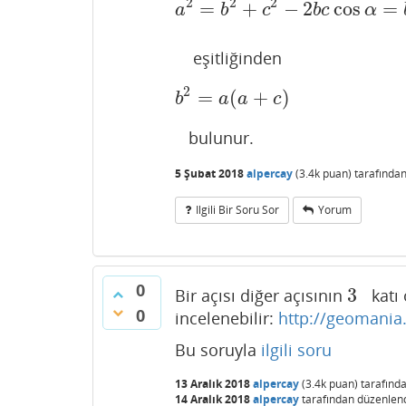
2
2
2
=
+
−
2
cos
=
a
2
=
b
2
+
c
2
−
2
b
c
cos
α
=
b
2
a
b
c
b
c
α
eşitliğinden
2
=
(
+
)
b
2
=
a
(
a
+
c
)
b
a
a
c
bulunur.
5 Şubat 2018
alpercay
(
3.4k
puan)
tarafında
Ilgili Bir Soru Sor
Yorum
0
3
Bir açısı diğer açısının
katı o
3
0
incelenebilir:
http://geomania
Bu soruyla
ilgili soru
13 Aralık 2018
alpercay
(
3.4k
puan)
tarafınd
14 Aralık 2018
alpercay
tarafından
düzenlen