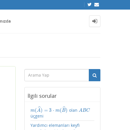
mızda
İlgili sorular
ˆ
ˆ
(
)
=
3
⋅
(
)
olan
m
(
A
^
)
=
3
⋅
m
(
B
^
)
A
B
C
m
A
m
B
A
B
C
üçgeni
Yardımcı elemanları keyfi