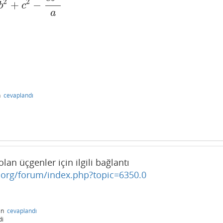
2
2
+
−
+
c
2
−
c
b
2
a
b
c
a
n
cevaplandı
lan üçgenler için ilgili bağlantı
.org/forum/index.php?topic=6350.0
an
cevaplandı
di