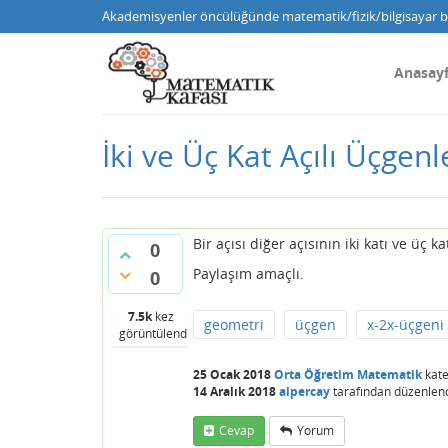
Akademisyenler öncülüğünde matematik/fizik/bilgisayar bi
Anasay
İki ve Üç Kat Açılı Üçgenl
Bir açısı diğer açısının iki katı ve üç
0
Paylaşım amaçlı.
0
7.5k
kez
geometri
üçgen
x-2x-üçgeni
görüntülendi
25 Ocak 2018
Orta Öğretim Matematik
kate
14 Aralık 2018
alpercay
tarafından
düzenlen
Cevap
Yorum