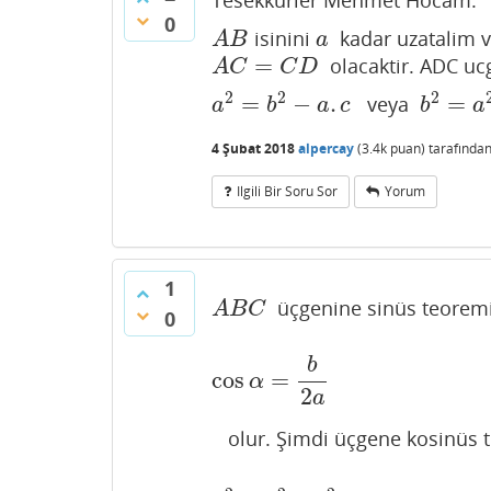
Tesekkurler Mehmet Hocam.
0
isinini
kadar uzatalim
A
B
a
A
B
a
=
olacaktir. ADC uc
A
C
=
C
D
A
C
C
D
2
2
2
=
−
.
=
veya
a
2
=
b
2
−
a
.
c
b
2
=
a
2
+
a
b
a
c
b
a
4 Şubat 2018
alpercay
(
3.4k
puan)
tarafında
Ilgili Bir Soru Sor
Yorum
1
üçgenine sinüs teorem
A
B
C
A
B
C
0
b
cos
=
cos
α
=
b
2
a
α
2
a
olur. Şimdi üçgene kosinüs 