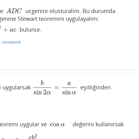
 ve
ucgenini olusturalim. Bu durumda
A
D
C
A
D
C
genine Stewart teoremini uygulayalim:
2
+
bulunur.
a
c
a
c
n
cevaplandı
b
a
=
i uygularsak
eşitliğinden
b
sin
2
α
=
a
sin
α
sin
2
sin
α
α
cos
teoremi uygular ve
değerini kullanırsak
cos
α
α
2
c
b