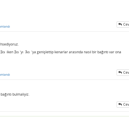
Cev
umlandı
ahsediyoruz.
e
2
iken
2
'yı
3
'ya genişlettip kenarlar arasında nasıl bir bağıntı var ona
2
α
2
α
3
α
α
α
α
Cev
umlandı
 bağıntı bulmaliyiz.
Cev