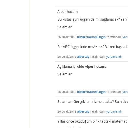
Alper hocam
Bu kıstas aynı üçgen de mi sağlanacak? Yani 
Selamlar
26 Ocak 2018
buskerhaund-Engin
tarafından
yor
Bir ABC üçgeninde m<A=m<2B iken başka bir
26 Ocak 2018
alpercay
tarafından
yorumlandı
Açıklama iyi oldu Alper hocam.
Selamlar
26 Ocak 2018
buskerhaund-Engin
tarafından
yor
Selamlar. Gerçek isminiz ne acaba? Bu nick 
26 Ocak 2018
alpercay
tarafından
yorumlandı
Yıllar önce okuduğum bir kitaptaki matemati