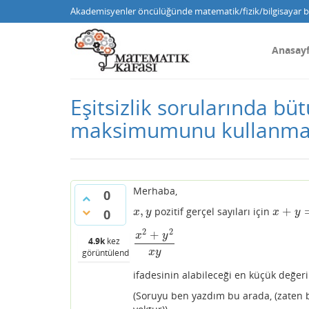
Akademisyenler öncülüğünde matematik/fizik/bilgisayar bi
Anasay
Eşitsizlik sorularında 
maksimumunu kullanmak
Merhaba,
0
,
+
pozitif gerçel sayıları için
x
,
y
x
+
y
=
1
0
x
y
x
y
2
2
+
x
y
4.9k
kez
x
2
+
y
2
x
y
görüntülendi
x
y
ifadesinin alabileceği en küçük değe
(Soruyu ben yazdım bu arada, (zaten b