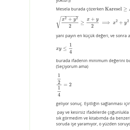
yoktur))
Karesel
≥
Mesela burada çözerken
Karesel
≥
Arit
−
−
−
−
−
−
−
2
2
+
+
√
x
y
x
y
2
2
≥
⟹
+
x
2
+
y
2
2
≥
x
+
y
2
⟹
x
2
+
y
2
≥
1
2
x
y
2
2
yani payın en küçük değeri, ve sonra
x
1
≤
x
y
≤
1
4
x
y
4
burada ifadenin minimum değerini bul
(Seçiyorum ama)
1
2
=
2
1
2
1
4
=
2
1
4
geliyor sonuç. Eşitliğin sağlanması iç
pay ve kesirsiz ifadelerde çoğunlukl
sık görmedim ve kitabımda da benzer
soruda işe yaramıyor, o yüzden soruy