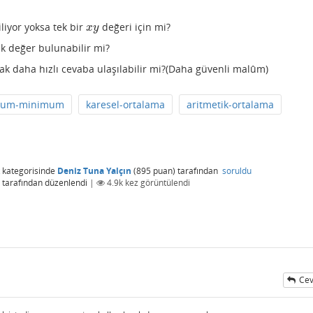
iyor yoksa tek bir
değeri için mi?
x
y
x
y
ük değer bulunabilir mi?
rak daha hızlı cevaba ulaşılabilir mi?(Daha güvenli malûm)
mum-minimum
karesel-ortalama
aritmetik-ortalama
kategorisinde
Deniz Tuna Yalçın
(
895
puan)
tarafından
soruldu
tarafından
düzenlendi
|
4.9k
kez görüntülendi
Cev