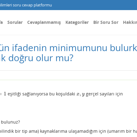
limleri soru cevap platformu
fa
Sorular
Cevaplanmamış
Kategoriler
Bir Soru Sor
Hakkı
bütün ifadenin minimumunu bulur
 doğru olur mu?
=
1
,
eşitliği sağlanıyorsa bu koşuldaki
gerçel sayıları için
x
,
y
x
y
ri bulunuz?
ilindik bir tip ama) kaynaklarıma ulaşamadığım için (umarım bir h