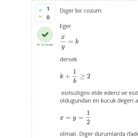
1
Diger bir cozum:
0
Eger
x
=
x
y
=
k
k
En İyi Cevap
y
dersek
1
+
≥
2
k
+
1
k
≥
2
k
k
esitsizligini elde ederiz ve esi
oldugundan en kucuk degeri al
1
=
=
x
=
y
=
1
2
x
y
2
olmali. Diger durumlarda ifa