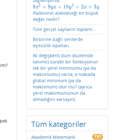
sağlanıyorsa,
2
2
8
+
9
+
18
+
2
+
3
8
x
2
+
9
y
x
+
18
y
2
+
2
x
+
3
y
x
y
x
y
x
y
ifadesinin alabileceği en büyük
değer nedir?
Tüm gerçel sayıların toplamı...
Birbirine bağlı serilerde
eşitsizlik ispatları.
İki değişkenli (tüm düzlemde
tanımlı) sürekli bir fonksiyonun
yim?
tek bir yerel minimumu (ya da
maksimumu) varsa, o noktada
global minimum (ya da
maksimum) olur mu? (ayrıca
yerel maksimumunun da
olmadığını varsayın)
 pek
Tüm kategoriler
r
Akademik Matematik
737