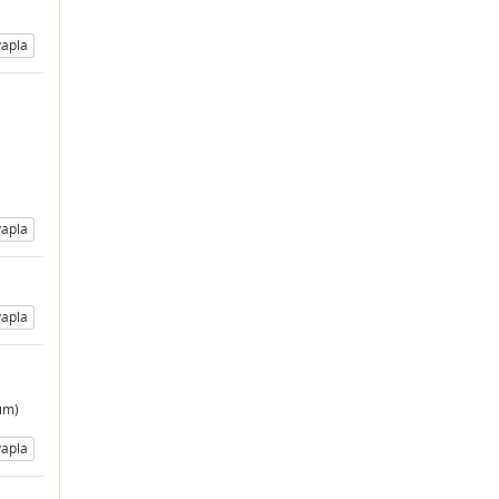
apla
apla
apla
dım)
apla