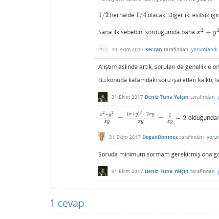
1
/
2
herhalde
1
/
4
olacak. Diger iki esitsizligi
1
/
2
1
/
4
2
Sana ilk sebebini sordugumda bana
+
x
2
+
y
2
>
x
y
31 Ekim 2017
Sercan
tarafından
yorumlandı
Alıştım aslında artık, soruları da genellikl
Bu konuda kafamdaki soru işaretleri kalktı,
31 Ekim 2017
Deniz Tuna Yalçın
tarafından
2
2
2
(
+
)
−
2
+
x
y
x
y
x
y
1
=
=
−
2
olduğunda
x
2
+
y
2
x
y
=
(
x
+
y
)
2
−
2
x
y
x
y
=
1
x
y
−
2
x
y
x
y
x
y
31 Ekim 2017
DoganDonmez
tarafından
yoru
Soruda minimum sormam gerekirmiş ona gör
31 Ekim 2017
Deniz Tuna Yalçın
tarafından
1
cevap