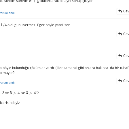
ak istedim sanırım
+
kullanılarak da aynı sonuç çıkıyor.
x
+
y
x
y
Cev
yorumlandı
1
/
4
oldugunu vermez. Eger boyle yapti isen...
4
Cev
Cev
a böyle bulunduğu çözümler vardı. (Her zamanki gibi onlara bakınca da bir tuhaf
 olmuyor?
Cev
yorumlandı
>
3
ve
5
>
4
ise
3
>
4
"?
3
5
>
4
3
>
4
icerisindeyiz.