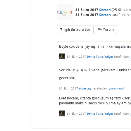
31 Ekim 2017
Sercan
(
25.6k
puan
31 Ekim 2017
Sercan
tarafından
Ilgili Bir Soru Sor
Yorum
Böyle çok daha iyiymiş, anlam karmaşaların
31 Ekim 2017
Deniz Tuna Yalçın
tarafından
Soruda
+
=
1
verisi gereksiz. Çunku si
x
+
y
=
1
x
y
gecerlidir.
31 Ekim 2017
alpercay
tarafından
yorumlandı
Evet hocam, kitapta gördüğüm eşitsizlik so
paydanin maksini seçip mini bulma eylemi ya
31 Ekim 2017
Deniz Tuna Yalçın
tarafından