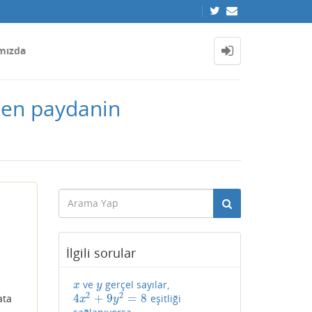
mızda
ken paydanin
İlgili sorular
ve
gerçel sayılar,
x
y
x
y
2
2
4
+
9
=
8
ata
eşitliği
4
x
2
+
9
y
2
=
8
x
y