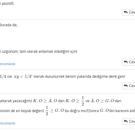
 pozitif).
Cev
 Burada da;
in üzgünüm, tam olarak anlamak istediğim için)
Cev
yorumlandı
1
/
4
ise
<
1
/
4
" olarak dusunursek benim yukarida dedigime denk gelir.
/
4
x
y
<
1
/
4
x
y
Cev
1
saltarak yazacağım)
.
≥
.
dan
.
≥
ve
.
≥
.
dan
K
.
O
≥
A
.
O
K
.
O
≥
1
2
A
.
O
≥
G
.
O
K
O
A
O
K
O
A
O
G
O
2
1
ikisinin de en büyük değeri)
≥
.
bu doğru mu?(Sonra
.
bin karesini al
1
2
≥
G
.
O
G
.
O
G
O
G
O
2
Cev
yorumlandı