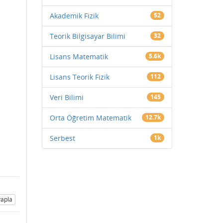
Akademik Fizik
52
Teorik Bilgisayar Bilimi
32
Lisans Matematik
5.6k
Lisans Teorik Fizik
112
Veri Bilimi
145
Orta Öğretim Matematik
12.7k
Serbest
1k
apla