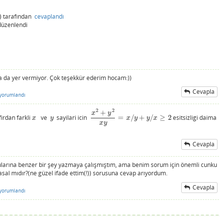
)
tarafından
cevaplandı
düzenlendi
a da yer vermiyor. Çok teşekkür ederim hocam:))
Cevapla
yorumlandı
2
2
+
x
y
firdan farkli
ve
sayilari icin
=
/
+
/
≥
2
esitsizligi daima
x
y
x
2
+
y
2
x
y
=
x
/
y
+
y
/
x
≥
2
x
y
x
y
y
x
x
y
Cevapla
rularına benzer bir şey yazmaya çalışmıştım, ama benim sorum için önemli cunku
sal mıdır?(ne güzel ifade ettim(!)) sorusuna cevap arıyordum.
Cevapla
yorumlandı