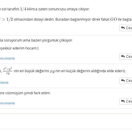
n sol tarafini
1
/
4
kilinca zaten sonuncusu ortaya cikiyor.
1
/
4
2
>
1
/
2
olmasindan dolayi dedin. Buradan baglanmiyor direk fakat
ile bagla
1
/
2
G
O
G
O
Cev
e onla soruyorum ama bazen yorgunluk çöküyor.
 teşekkür ederim hocam:)
Cev
yorumlandı
2
2
+
x
y
n,
nin en büyük değerini
nin en küçük değerini aldığında elde ederiz.
x
2
+
y
2
x
y
x
y
x
y
x
y
Cev
mlandı
e cözmüşüm şimdi fark ettim.
Cev
yorumlandı