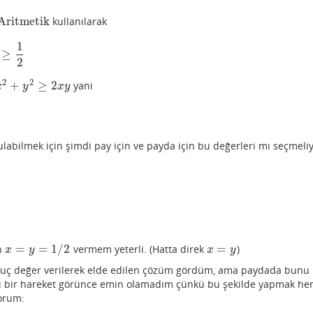
Aritmetik
kullanılarak
metik
1
≥
2
2
2
+
≥
2
yani
2
+
y
2
≥
2
x
y
x
y
x
y
abilmek için şimdi pay için ve payda için bu değerleri mı seçmeli
=
=
1
/
2
=
in
vermem yeterli. (Hatta direk
)
x
=
y
=
1
/
2
x
=
y
x
y
x
y
a uç değer verilerek elde edilen çözüm gördüm, ama paydada bunu
i bir hareket görünce emin olamadım çünkü bu şekilde yapmak he
orum: