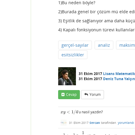
1)Bu neden böyle?
2)Burada genel bir çözüm mü elde edil
3) Eşitlik de sağlanıyor ama daha küç
4) Kapalı fonksiyonun türevi kullanıla
gerçel-sayılar
analiz
maksi
esitsizlikler
31 Ekim 2017
Lisans Matematik
31 Ekim 2017
Deniz Tuna Yalçın
Cevap
Yorum
<
1
/
4
'u nasil yazdin?
x
y
<
1
/
4
x
y
31 Ekim 2017
Sercan
tarafından
yorumlandı
1
2
2