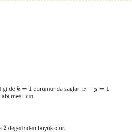
=
1
+
=
1
tligi de
durumunda saglar.
k
=
1
x
+
y
=
1
k
x
y
abilmesi icin
2
de
degerinden buyuk olur.
2