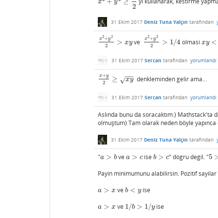
+
≥
yi kullanarak, kestirme yapm
x
2
+
y
2
≥
1
2
x
y
2
31 Ekim 2017
Deniz Tuna Yalçın
tarafından
2
2
2
2
+
+
x
y
x
y
>
ve
>
1
/
4
olmasi
<
x
2
+
y
2
2
>
x
y
x
2
+
y
2
2
>
1
/
4
x
y
<
1
/
x
y
x
y
2
2
31 Ekim 2017
Sercan
tarafından
yorumlandı
−
−
+
x
y
≥
denkleminden gelir ama...
x
+
y
2
≥
x
y
x
y
√
2
31 Ekim 2017
Sercan
tarafından
yorumlandı
Aslında bunu da soracaktım:) Mathstack'ta d
olmuştum) Tam olarak neden böyle yapınca
31 Ekim 2017
Deniz Tuna Yalçın
tarafından
"
>
ve
>
ise
>
" dogru degil. "
5
a
>
b
a
>
c
b
>
c
5
>
a
b
a
c
b
c
Payin minimumunu alabilirsin. Pozitif sayilar 
>
ve
<
ise
a
>
x
b
<
y
a
x
b
y
>
ve
1
/
>
1
/
ise
a
>
x
1
/
b
>
1
/
y
a
x
b
y