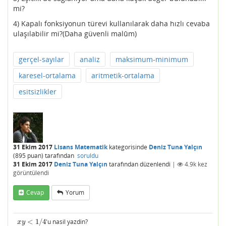
mi?
4) Kapalı fonksiyonun türevi kullanılarak daha hızlı cevaba
ulaşılabilir mi?(Daha güvenli malûm)
gerçel-sayılar
analiz
maksimum-minimum
karesel-ortalama
aritmetik-ortalama
esitsizlikler
31 Ekim 2017
Lisans Matematik
kategorisinde
Deniz Tuna Yalçın
(
895
puan)
tarafından
soruldu
31 Ekim 2017
Deniz Tuna Yalçın
tarafından
düzenlendi
|
4.9k
kez
görüntülendi
Cevap
Yorum
<
1
/
4
'u nasil yazdin?
x
y
<
1
/
4
x
y