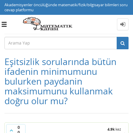
Akademisyenler öncülüğünde matematik/fizik/bilgisayar bilimleri soru
cevap platformu
Toggle
navigation
Eşitsizlik sorularında bütün
ifadenin minimumunu
bulurken paydanin
maksimumunu kullanmak
doğru olur mu?
0
4.9k
kez
0