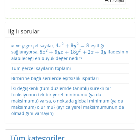
Cevapla
İlgili sorular
2
2
4
+
9
=
8
ve
gerçel sayılar,
eşitliği
x
y
4
x
2
+
9
y
2
=
8
x
y
x
y
2
2
8
+
9
+
18
+
2
+
3
sağlanıyorsa,
ifadesinin
8
x
2
+
9
y
x
+
18
y
2
+
2
x
+
3
y
x
y
x
y
x
y
alabileceği en büyük değer nedir?
Tüm gerçel sayıların toplamı...
Birbirine bağlı serilerde eşitsizlik ispatları.
İki değişkenli (tüm düzlemde tanımlı) sürekli bir
fonksiyonun tek bir yerel minimumu (ya da
maksimumu) varsa, o noktada global minimum (ya da
maksimum) olur mu? (ayrıca yerel maksimumunun da
olmadığını varsayın)
Tüm kategoriler