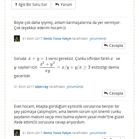
Ilgili Bir Soru Sor
Yorum
Böyle çok daha iyiymiş, anlam karmaşalarına da yer vermiyor.
Çok teşekkür ederim hocam:))
31 Ekim 2017
Deniz Tuna Yalçın
tarafından
yorumlandı
Cevapla
Soruda
+
=
1
verisi gereksiz. Çunku sifirdan farkli
ve
x
+
y
=
1
x
x
y
x
2
2
+
x
y
sayilari icin
=
/
+
/
≥
2
esitsizligi daima
y
x
2
+
y
2
x
y
=
x
/
y
+
y
/
x
≥
2
y
x
y
y
x
x
y
gecerlidir.
31 Ekim 2017
alpercay
tarafından
yorumlandı
Cevapla
Evet hocam, kitapta gördüğüm eşitsizlik sorularına benzer bir
şey yazmaya çalışmıştım, ama benim sorum için önemli cunku
paydanin maksini seçip mini bulma eylemi yasal mıdır?(ne güzel
ifade ettim(!)) sorusuna cevap arıyordum.
31 Ekim 2017
Deniz Tuna Yalçın
tarafından
yorumlandı