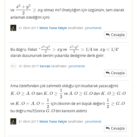
2
2
+
x
y
ve
≥
olmaz mı? (İnatçılığım için üzgünüm, tam olarak
x
2
+
y
2
2
≥
x
y
x
y
2
anlamak istediğim için)
31 Ekim 2017
Deniz Tuna Yalçın
tarafından
yorumlandı
Cevapla
2
2
2
2
+
+
x
y
x
y
Bu dogru. Fakat "
>
ve
>
1
/
4
ise
<
1
/
4
"
x
2
+
y
2
2
>
x
y
x
2
+
y
2
2
>
1
/
4
x
y
<
1
/
4
x
y
x
y
2
2
olarak dusunursek benim yukarida dedigime denk gelir.
31 Ekim 2017
Sercan
tarafından
yorumlandı
Cevapla
Ama (telefondan çok zahmetli olduğu için kısaltarak yazacağım)
1
.
≥
.
dan
.
≥
ve
.
≥
.
dan
.
≥
.
K
.
O
≥
A
.
O
K
.
O
≥
1
2
A
.
O
≥
G
.
O
K
.
O
≥
G
.
O
K
O
A
O
K
O
A
O
G
O
K
O
G
O
2
1
1
ve
.
=
.
=
için (ikisinin de en büyük değeri)
≥
.
K
.
O
=
A
.
O
=
1
2
1
2
≥
G
.
O
K
O
A
O
G
O
2
2
bu doğru mu?(Sonra
.
bin karesini aldım)
G
.
O
G
O
31 Ekim 2017
Deniz Tuna Yalçın
tarafından
yorumlandı
Cevapla