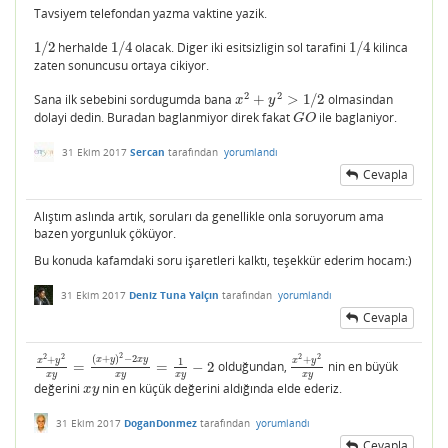
Tavsiyem telefondan yazma vaktine yazik.
1
/
2
herhalde
1
/
4
olacak. Diger iki esitsizligin sol tarafini
1
/
4
kilinca
1
/
2
1
/
4
1
/
4
zaten sonuncusu ortaya cikiyor.
2
2
Sana ilk sebebini sordugumda bana
+
>
1
/
2
olmasindan
x
2
+
y
2
>
1
/
2
x
y
dolayi dedin. Buradan baglanmiyor direk fakat
ile baglaniyor.
G
O
G
O
31 Ekim 2017
Sercan
tarafından
yorumlandı
Cevapla
Alıştım aslında artık, soruları da genellikle onla soruyorum ama
bazen yorgunluk çöküyor.
Bu konuda kafamdaki soru işaretleri kalktı, teşekkür ederim hocam:)
31 Ekim 2017
Deniz Tuna Yalçın
tarafından
yorumlandı
Cevapla
2
2
2
2
2
(
+
)
−
2
+
+
x
y
x
y
x
y
x
y
1
=
=
−
2
olduğundan,
nin en büyük
x
2
+
y
2
x
y
=
(
x
+
y
)
2
−
2
x
y
x
y
=
1
x
y
−
2
x
2
+
y
2
x
y
x
y
x
y
x
y
x
y
değerini
nin en küçük değerini aldığında elde ederiz.
x
y
x
y
31 Ekim 2017
DoganDonmez
tarafından
yorumlandı
Cevapla