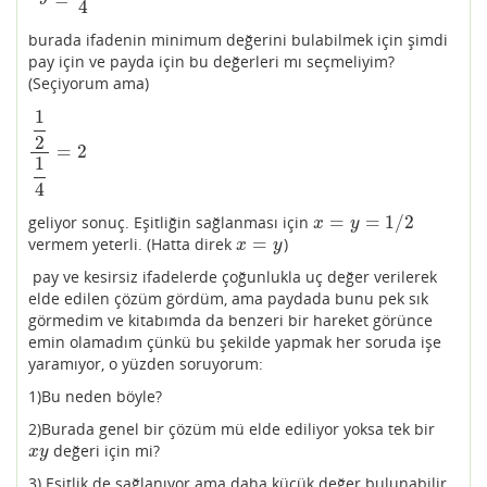
4
burada ifadenin minimum değerini bulabilmek için şimdi
pay için ve payda için bu değerleri mı seçmeliyim?
(Seçiyorum ama)
1
2
=
2
1
2
1
4
=
2
1
4
=
=
1
/
2
geliyor sonuç. Eşitliğin sağlanması için
x
=
y
=
1
/
2
x
y
=
vermem yeterli. (Hatta direk
)
x
=
y
x
y
pay ve kesirsiz ifadelerde çoğunlukla uç değer verilerek
elde edilen çözüm gördüm, ama paydada bunu pek sık
görmedim ve kitabımda da benzeri bir hareket görünce
emin olamadım çünkü bu şekilde yapmak her soruda işe
yaramıyor, o yüzden soruyorum:
1)Bu neden böyle?
2)Burada genel bir çözüm mü elde ediliyor yoksa tek bir
değeri için mi?
x
y
x
y
3) Eşitlik de sağlanıyor ama daha küçük değer bulunabilir