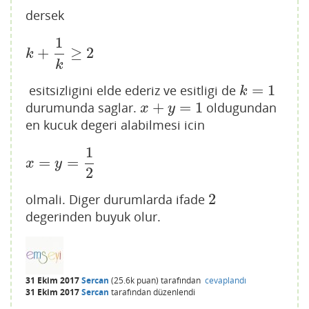
dersek
1
+
≥
2
k
+
1
k
≥
2
k
k
=
1
esitsizligini elde ederiz ve esitligi de
k
=
1
k
+
=
1
durumunda saglar.
oldugundan
x
+
y
=
1
x
y
en kucuk degeri alabilmesi icin
1
=
=
x
=
y
=
1
2
x
y
2
2
olmali. Diger durumlarda ifade
2
degerinden buyuk olur.
31 Ekim 2017
Sercan
(
25.6k
puan)
tarafından
cevaplandı
31 Ekim 2017
Sercan
tarafından
düzenlendi