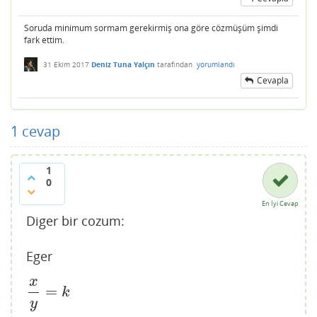
Soruda minimum sormam gerekirmiş ona göre cözmüşüm şimdi
fark ettim.
31 Ekim 2017
Deniz Tuna Yalçın
tarafından
yorumlandı
Cevapla
1
cevap
1
0
En İyi Cevap
Diger bir cozum:
Eger
x
=
x
y
=
k
k
y