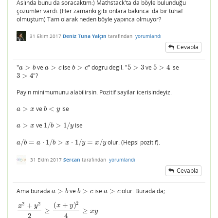
Aslında bunu da soracaktım:) Mathstack'ta da böyle bulunduğu
çözümler vardı. (Her zamanki gibi onlara bakınca da bir tuhaf
olmuştum) Tam olarak neden böyle yapınca olmuyor?
31 Ekim 2017
Deniz Tuna Yalçın
tarafından
yorumlandı
Cevapla
"
>
ve
>
ise
>
" dogru degil. "
5
>
3
ve
5
>
4
ise
a
>
b
a
>
c
b
>
c
5
>
3
5
>
4
a
b
a
c
b
c
3
>
4
"?
3
>
4
Payin minimumunu alabilirsin. Pozitif sayilar icerisindeyiz.
>
ve
<
ise
a
>
x
b
<
y
a
x
b
y
>
ve
1
/
>
1
/
ise
a
>
x
1
/
b
>
1
/
y
a
x
b
y
/
=
⋅
1
/
>
⋅
1
/
=
/
olur. (Hepsi pozitif).
a
/
b
=
a
⋅
1
/
b
>
x
⋅
1
/
y
=
x
/
y
a
b
a
b
x
y
x
y
31 Ekim 2017
Sercan
tarafından
yorumlandı
Cevapla
Ama burada
>
ve
>
ise
>
olur. Burada da;
a
>
b
b
>
c
a
>
c
a
b
b
c
a
c
2
2
2
(
+
)
+
x
y
x
y
≥
≥
x
2
+
y
2
2
≥
(
x
+
y
)
2
4
≥
x
y
x
y
2
4