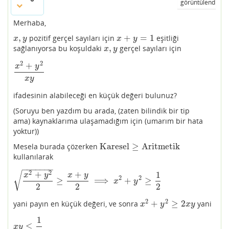
görüntülendi
Merhaba,
,
+
=
1
pozitif gerçel sayıları için
eşitliği
x
,
y
x
+
y
=
1
x
y
x
y
,
sağlanıyorsa bu koşuldaki
gerçel sayıları için
x
,
y
x
y
2
2
+
x
y
x
2
+
y
2
x
y
x
y
ifadesinin alabileceği en küçük değeri bulunuz?
(Soruyu ben yazdım bu arada, (zaten bilindik bir tip
ama) kaynaklarıma ulaşamadığım için (umarım bir hata
yoktur))
Karesel
≥
Aritmetik
Mesela burada çözerken
Karesel
≥
Aritmetik
kullanılarak
−
−
−
−
−
−
−
2
2
+
+
1
√
x
y
x
y
2
2
≥
⟹
+
≥
x
2
+
y
2
2
≥
x
+
y
2
⟹
x
2
+
y
2
≥
1
2
x
y
2
2
2
2
2
+
≥
2
yani payın en küçük değeri, ve sonra
yani
x
2
+
y
2
≥
2
x
y
x
y
x
y
1
≤
x
y
≤
1
4
x
y