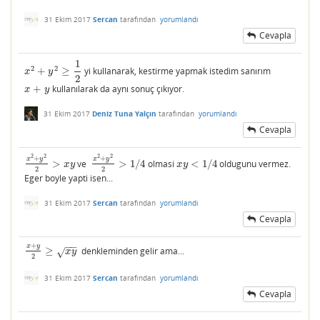
31 Ekim 2017
Sercan
tarafından
yorumlandı
Cevapla
1
2
2
+
≥
yi kullanarak, kestirme yapmak istedim sanırım
x
2
+
y
2
≥
1
2
x
y
2
+
kullanılarak da aynı sonuç çıkıyor.
x
+
y
x
y
31 Ekim 2017
Deniz Tuna Yalçın
tarafından
yorumlandı
Cevapla
2
2
2
2
+
+
x
y
x
y
>
ve
>
1
/
4
olmasi
<
1
/
4
oldugunu vermez.
x
2
+
y
2
2
>
x
y
x
2
+
y
2
2
>
1
/
4
x
y
<
1
/
4
x
y
x
y
2
2
Eger boyle yapti isen...
31 Ekim 2017
Sercan
tarafından
yorumlandı
Cevapla
−
−
+
x
y
≥
denkleminden gelir ama...
x
+
y
2
≥
x
y
x
y
√
2
31 Ekim 2017
Sercan
tarafından
yorumlandı
Cevapla