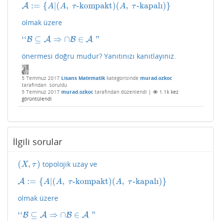
:
=
{
|
(
,
-kompakt
)
(
,
-kapalı
)
}
A
A
:=
{
A
|
(
A
,
τ
-kompakt
)
(
A
,
τ
-kapalı
)
}
A
A
τ
A
τ
olmak üzere
‘
‘
⊆
⇒
∩
∈
"
B
‘
‘
B
A
⊆
A
⇒
∩
B
B
∈
A
"
A
önermesi doğru mudur? Yanıtınızı kanıtlayınız.
5 Temmuz 2017
Lisans Matematik
kategorisinde
murad.ozkoc
tarafından
soruldu
5 Temmuz 2017
murad.ozkoc
tarafından
düzenlendi
|
1.1k
kez
görüntülendi
İlgili sorular
(
,
)
topolojik uzay ve
(
X
,
τ
)
X
τ
:
=
{
|
(
,
-kompakt
)
(
,
-kapalı
)
}
A
A
:=
{
A
|
(
A
,
τ
-kompakt
)
(
A
,
τ
-kapalı
)
}
A
A
τ
A
τ
olmak üzere
‘
‘
⊆
⇒
∩
∈
"
B
‘
‘
B
A
⊆
A
⇒
∩
B
B
∈
A
"
A