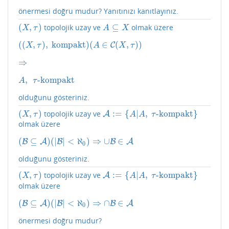
önermesi doğru mudur? Yanıtınızı kanıtlayınız.
(
,
)
⊆
topolojik uzay ve
olmak üzere
(
X
,
τ
)
A
⊆
X
X
τ
A
X
(
(
,
)
,
kompakt
)
(
∈
(
,
)
)
(
(
X
,
τ
)
,
kompakt
)
(
A
∈
C
(
X
C
,
τ
)
)
X
τ
A
X
τ
⇒
⇒
,
-kompakt
A
,
τ
-kompakt
A
τ
olduğunu gösteriniz.
(
,
)
:
=
{
|
,
-kompakt
}
topolojik uzay ve
(
X
,
τ
)
A
A
:=
{
A
|
A
,
τ
-kompakt
}
X
τ
A
A
τ
olmak üzere
(
⊆
)
(
|
|
<
ℵ
)
⇒
∪
∈
B
(
A
B
⊆
A
)
B
(
|
B
|
<
ℵ
0
)
⇒
∪
B
∈
B
A
A
0
olduğunu gösteriniz.
(
,
)
:
=
{
|
,
-kompakt
}
topolojik uzay ve
(
X
,
τ
)
A
A
:=
{
A
|
A
,
τ
-kompakt
}
X
τ
A
A
τ
olmak üzere
(
⊆
)
(
|
|
<
ℵ
)
⇒
∩
∈
B
(
A
B
⊆
A
)
B
(
|
B
|
<
ℵ
0
)
⇒
∩
B
∈
B
A
A
0
önermesi doğru mudur?