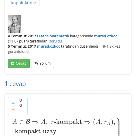
kapalı-küme
4 Temmuz 2017
Lisans Matematik
kategorisinde
murad.ozkoc
(
11.6k
puan)
tarafından
soruldu
5 Temmuz 2017
murad.ozkoc
tarafından
düzenlendi
|
1.3k
kez
görüntülendi
Cevap
Yorum
1
cevap
0
0
⎫
⎪
⎪
∈
⇒
,
-kompakt
⇒
(
,
)
,
⎪
B
A
A
τ
A
τ
⎪
⎪
A
⎪
kompakt uzay