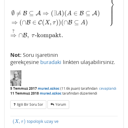
⎬
⎪
A
∈
B
⇒
A
,
τ
-kompakt
⇒
(
A
,
τ
A
)
,
kompakt uzay
∅
≠
B
⊆
A
⎪
⎪
⎪
⎪
⎭
⎪
∅
≠
⊆
⇒
(
∃
)
(
∈
⊆
)
B
A
B
A
A
A
⇒
(
∩
∈
(
,
)
)
(
∩
⊆
)
B
C
B
X
τ
A
?
⇒
∩
,
-kompakt
.
B
τ
Not:
Soru işaretinin
gerekçesine
buradaki
linkten ulaşabilirsiniz.
5 Temmuz 2017
murad.ozkoc
(
11.6k
puan)
tarafından
cevaplandı
11 Temmuz 2018
murad.ozkoc
tarafından
düzenlendi
Ilgili Bir Soru Sor
Yorum
(
,
)
topolojik uzay ve
(
X
,
τ
)
X
τ