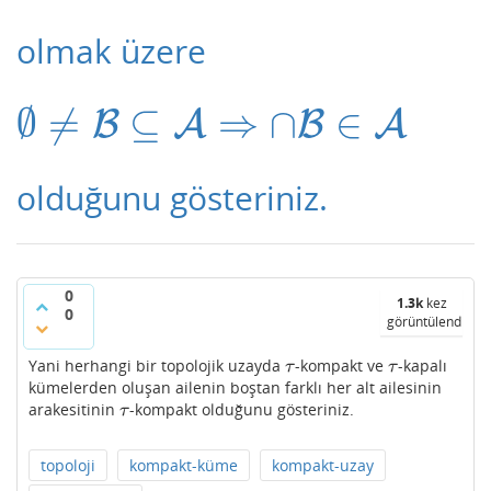
olmak üzere
∅
≠
⊆
⇒
∩
∈
∅
≠
B
⊆
A
⇒
∩
B
∈
A
B
A
B
A
olduğunu gösteriniz.
0
1.3k
kez
0
görüntülendi
Yani herhangi bir topolojik uzayda
-kompakt ve
-kapalı
τ
τ
τ
τ
kümelerden oluşan ailenin boştan farklı her alt ailesinin
arakesitinin
-kompakt olduğunu gösteriniz.
τ
τ
topoloji
kompakt-küme
kompakt-uzay