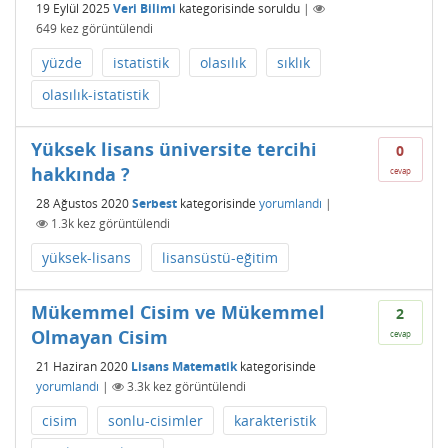
19 Eylül 2025
Veri Bilimi
kategorisinde
soruldu
|
649
kez görüntülendi
yüzde
istatistik
olasılık
sıklık
olasılık-istatistik
Yüksek lisans üniversite tercihi
0
hakkında ?
cevap
28 Ağustos 2020
Serbest
kategorisinde
yorumlandı
|
1.3k
kez görüntülendi
yüksek-lisans
lisansüstü-eğitim
Mükemmel Cisim ve Mükemmel
2
Olmayan Cisim
cevap
21 Haziran 2020
Lisans Matematik
kategorisinde
yorumlandı
|
3.3k
kez görüntülendi
cisim
sonlu-cisimler
karakteristik