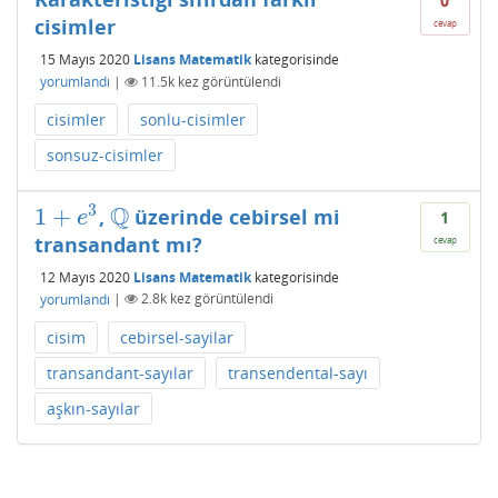
0
cisimler
cevap
15 Mayıs 2020
Lisans Matematik
kategorisinde
yorumlandı
|
11.5k
kez görüntülendi
cisimler
sonlu-cisimler
sonsuz-cisimler
3
Q
1
+
,
üzerinde cebirsel mi
1
+
e
3
Q
e
1
transandant mı?
cevap
12 Mayıs 2020
Lisans Matematik
kategorisinde
yorumlandı
|
2.8k
kez görüntülendi
cisim
cebirsel-sayilar
transandant-sayılar
transendental-sayı
aşkın-sayılar