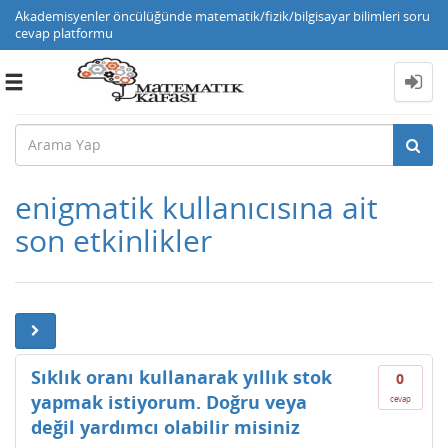
Akademisyenler öncülüğünde matematik/fizik/bilgisayar bilimleri soru
cevap platformu
Toggle
navigation
enigmatik kullanıcısına ait
son etkinlikler
Sıklık oranı kullanarak yıllık stok
0
yapmak istiyorum. Doğru veya
cevap
değil yardımcı olabilir misiniz