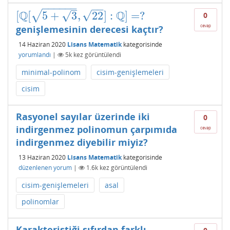
−
−
−
−
−
−
−
−
–
Q
Q
√
√
√
[
[
5
+
3
,
22
]
:
]
=
?
0
[
Q
[
5
+
3
,
22
]
:
Q
]
=
?
cevap
genişlemesinin derecesi kaçtır?
14 Haziran 2020
Lisans Matematik
kategorisinde
yorumlandı
|
5k
kez görüntülendi
minimal-polinom
cisim-genişlemeleri
cisim
Rasyonel sayılar üzerinde iki
0
indirgenmez polinomun çarpımıda
cevap
indirgenmez diyebilir miyiz?
13 Haziran 2020
Lisans Matematik
kategorisinde
düzenlenen yorum
|
1.6k
kez görüntülendi
cisim-genişlemeleri
asal
polinomlar
Karakteristiği sıfırdan farklı