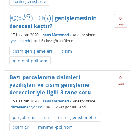
sonlu-genişleme
–
Q
Q
√
4
[
(
2
)
:
(
)
]
genişlemesinin
[
Q
(
i
2
4
)
:
Q
(
i
)
]
0
i
i
derecesi kaçtır?
cevap
17 Haziran 2020
Lisans Matematik
kategorisinde
yorumlandı
|
1.6k
kez görüntülendi
cisim-genişlemeleri
cisim
minimal-polinom
Bazı parcalanma cisimleri
0
yazılışları ve cisim genişleme
cevap
dereceleriyle ilgili 3 tane soru
15 Haziran 2020
Lisans Matematik
kategorisinde
düzenlenen yorum
|
1.3k
kez görüntülendi
parçalanma-cismi
cisim-genişlemeleri
cisimler
minimal-polinom