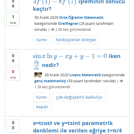
3
(
1
)
−
8
(
7
)
işleminin sonucu
0
3
f
′
(
1
)
−
8
f
′
(
7
)
f
f
0
kaçtır?
1
30 Aralık 2020
Orta Öğretim Matematik
cevap
kategorisinde
QralRagnar
(
26
puan)
tarafından
soruldu
|
2.5k
kez görüntülendi
türev
fonksiyonlar-bileşke
sin
ln
−
+
−
1
=
0
iken
0
sin
x
ln
y
−
x
y
+
y
−
1
=
0
x
y
x
y
y
0
d
y
nedir?
d
y
d
x
d
x
0
30 Aralık 2020
Lisans Matematik
kategorisinde
cevap
genç matematikçi
(
59
puan)
tarafından
soruldu
|
1.3k
kez görüntülendi
türev
çok-değişkenli-kalkülüs
kapalı
x=tcost ve y=tsint parametrik
0
0
denklemi ile verilen eğriye t=π/4