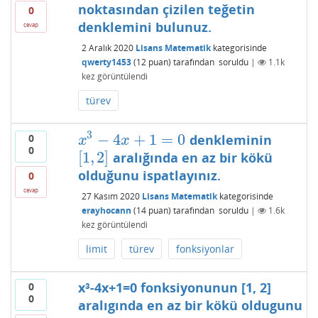
noktasından çizilen teğetin
0
denklemini bulunuz.
cevap
2 Aralık 2020
Lisans Matematik
kategorisinde
qwerty1453
(
12
puan)
tarafından
soruldu
|
1.1k
kez görüntülendi
türev
3
−
4
+
1
=
0
denkleminin
0
x
3
−
4
x
+
1
=
0
x
x
0
[
1
,
2
]
aralığında en az bir kökü
[
1
,
2
]
olduğunu ispatlayınız.
0
cevap
27 Kasım 2020
Lisans Matematik
kategorisinde
erayhocann
(
14
puan)
tarafından
soruldu
|
1.6k
kez görüntülendi
limit
türev
fonksiyonlar
x³-4x+1=0 fonksiyonunun [1, 2]
0
0
aralıgında en az bir kökü oldugunu