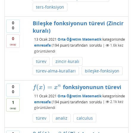
ters-fonksiyon
Bileşke fonksiyonun türevi (Zincir
0
0
kuralı)
0
13 Ocak 2021
Orta Öğretim Matematik
kategorisinde
emresafa
(
194
puan)
tarafından
soruldu
|
1.6k
kez
cevap
görüntülendi
türev
zincir-kuralı
türev-alma-kuralları
bileşke-fonksiyon
(
)
=
n
fonksiyonunun türevi
0
f
(
x
)
=
x
n
f
x
x
0
11 Ocak 2021
Orta Öğretim Matematik
kategorisinde
emresafa
(
194
puan)
tarafından
soruldu
|
2.1k
kez
1
görüntülendi
cevap
türev
analiz
calculus
′
′