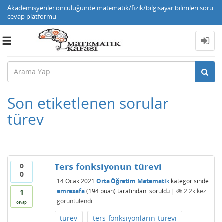
Akademisyenler öncülüğünde matematik/fizik/bilgisayar bilimleri soru
cevap platformu
Toggle
navigation
Son etiketlenen sorular
türev
Ters fonksiyonun türevi
0
0
14 Ocak 2021
Orta Öğretim Matematik
kategorisinde
emresafa
(
194
puan)
tarafından
soruldu
|
2.2k
kez
1
görüntülendi
cevap
türev
ters-fonksiyonların-türevi