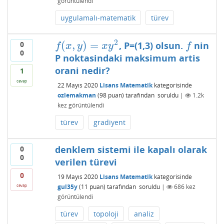
görüntülendi
uygulamalı-matematik
türev
2
(
,
)
=
, P=(1,3) olsun.
nin
0
f
(
x
,
y
)
=
x
y
2
f
f
x
y
x
y
f
0
P noktasindaki maksimum artis
orani nedir?
1
cevap
22 Mayıs 2020
Lisans Matematik
kategorisinde
ozlemakman
(
98
puan)
tarafından
soruldu
|
1.2k
kez görüntülendi
türev
gradiyent
denklem sistemi ile kapalı olarak
0
0
verilen türevi
0
19 Mayıs 2020
Lisans Matematik
kategorisinde
gul35y
(
11
puan)
tarafından
soruldu
|
686
kez
cevap
görüntülendi
türev
topoloji
analiz