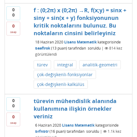
f : (0;2π) x (0;2π) →R, f(x;y) = sinx +
0
0
siny + sin(x + y) fonksiyonunun
kritik noktalarını bulunuz. Bu
0
noktaların cinsini belirleyiniz
cevap
18 Haziran 2020
Lisans Matematik
kategorisinde
baafirok
(
13
puan)
tarafından
soruldu
|
814
kez
görüntülendi
türev
integral
analitik-geometri
çok-değişkenli-fonksiyonlar
çok-değişkenli-kalkülüs
türevin mühendislik alanında
0
0
kullanımına ilişkin örnekler
veriniz
0
cevap
6 Haziran 2020
Lisans Matematik
kategorisinde
brfnbtr
(
16
puan)
tarafından
soruldu
|
1.1k
kez