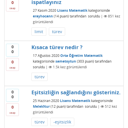
ispatlayınız
0
cevap
27 Kasım 2020
Lisans Matematik
kategorisinde
erayhocann
(
14
puan)
tarafından
soruldu
|
851
kez
görüntülendi
limit
türev
Kısaca türev nedir ?
0
0
17 Ağustos 2020
Orta Öğretim Matematik
kategorisinde
sametoytun
(
303
puan)
tarafından
0
soruldu
|
1.5k
kez görüntülendi
cevap
türev
Eşitsizliğin sağlandığını gösteriniz.
0
0
25 Haziran 2020
Lisans Matematik
kategorisinde
MelekNur
(
12
puan)
tarafından
soruldu
|
512
kez
0
görüntülendi
cevap
türev
-eşitsizlik