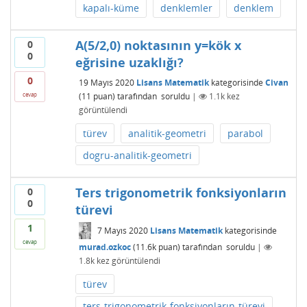
kapalı-küme
denklemler
denklem
A(5/2,0) noktasının y=kök x
0
0
eğrisine uzaklığı?
0
19 Mayıs 2020
Lisans Matematik
kategorisinde
Civan
(
11
puan)
tarafından
soruldu
|
1.1k
kez
cevap
görüntülendi
türev
analitik-geometri
parabol
dogru-analitik-geometri
Ters trigonometrik fonksiyonların
0
0
türevi
1
7 Mayıs 2020
Lisans Matematik
kategorisinde
cevap
murad.ozkoc
(
11.6k
puan)
tarafından
soruldu
|
1.8k
kez görüntülendi
türev
ters-trigonometrik-fonksiyonların-türevi