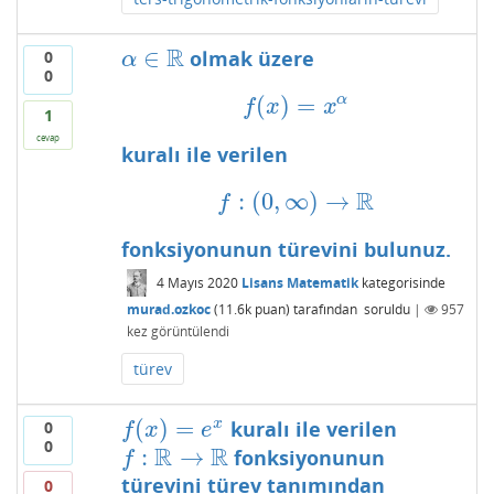
R
∈
olmak üzere
0
α
∈
R
α
0
α
(
)
=
f
(
x
)
=
x
α
f
x
x
1
cevap
kuralı ile verilen
R
:
(
0
,
∞
)
→
f
:
(
0
,
∞
)
→
R
f
fonksiyonunun türevini bulunuz.
4 Mayıs 2020
Lisans Matematik
kategorisinde
murad.ozkoc
(
11.6k
puan)
tarafından
soruldu
|
957
kez görüntülendi
türev
(
)
=
x
kuralı ile verilen
0
f
(
x
)
=
e
x
f
x
e
0
R
R
:
→
fonksiyonunun
f
:
R
→
R
f
türevini türev tanımından
0