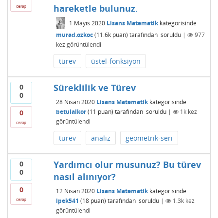
hareketle bulunuz.
cevap
1 Mayıs 2020
Lisans Matematik
kategorisinde
murad.ozkoc
(
11.6k
puan)
tarafından
soruldu
|
977
kez görüntülendi
türev
üstel-fonksiyon
Süreklilik ve Türev
0
0
28 Nisan 2020
Lisans Matematik
kategorisinde
betulalkor
(
11
puan)
tarafından
soruldu
|
1k
kez
0
görüntülendi
cevap
türev
analiz
geometrik-seri
Yardımcı olur musunuz? Bu türev
0
0
nasıl alınıyor?
0
12 Nisan 2020
Lisans Matematik
kategorisinde
ipek541
(
18
puan)
tarafından
soruldu
|
1.3k
kez
cevap
görüntülendi