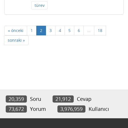
türev
« önceki
1
2
3
4
5
6
...
18
sonraki »
20,359
Soru
21,912
Cevap
73,672
Yorum
3,976,959
Kullanıcı