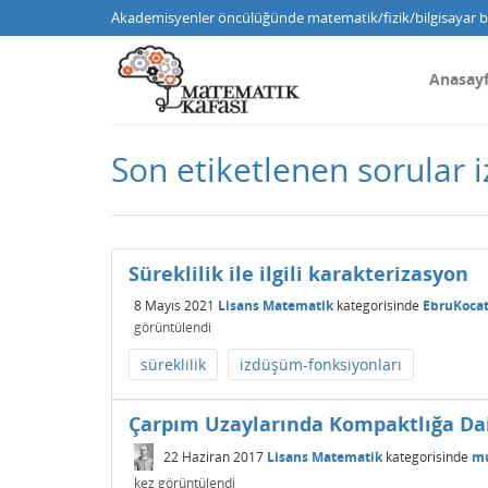
Akademisyenler öncülüğünde matematik/fizik/bilgisayar bi
Anasay
Son etiketlenen sorular 
Süreklilik ile ilgili karakterizasyon
8 Mayıs 2021
Lisans Matematik
kategorisinde
EbruKoca
görüntülendi
süreklilik
izdüşüm-fonksiyonları
Çarpım Uzaylarında Kompaktlığa Da
22 Haziran 2017
Lisans Matematik
kategorisinde
mu
kez görüntülendi