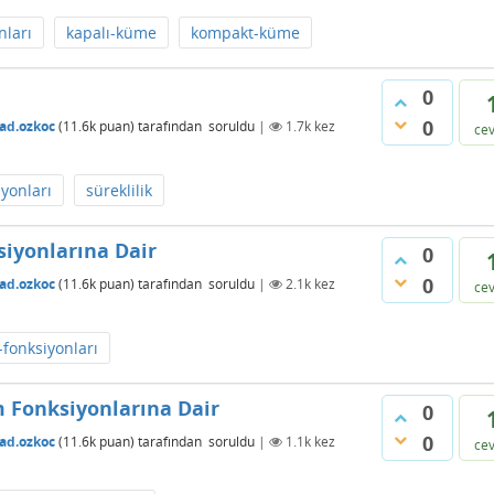
nları
kapalı-küme
kompakt-küme
0
0
ad.ozkoc
(
11.6k
puan)
tarafından
soruldu
|
1.7k
kez
ce
yonları
süreklilik
siyonlarına Dair
0
0
ad.ozkoc
(
11.6k
puan)
tarafından
soruldu
|
2.1k
kez
ce
fonksiyonları
m Fonksiyonlarına Dair
0
0
ad.ozkoc
(
11.6k
puan)
tarafından
soruldu
|
1.1k
kez
ce