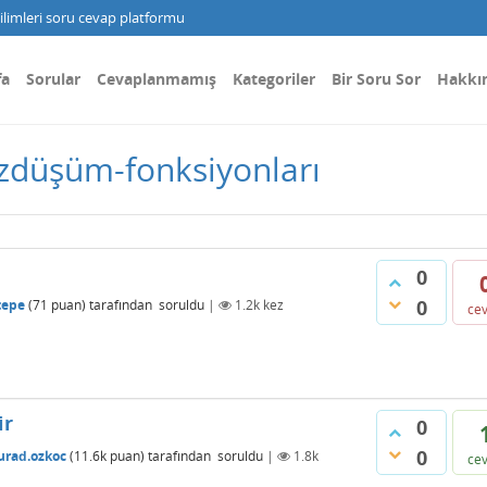
limleri soru cevap platformu
fa
Sorular
Cevaplanmamış
Kategoriler
Bir Soru Sor
Hakkı
izdüşüm-fonksiyonları
0
0
tepe
(
71
puan)
tarafından
soruldu
|
1.2k
kez
ce
ir
0
0
rad.ozkoc
(
11.6k
puan)
tarafından
soruldu
|
1.8k
ce