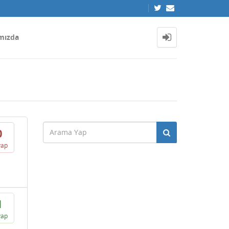
mızda
0
vap
1
vap