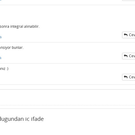
onra integral alınabilir.
Cev
dı
nsiyor bunlar.
Cev
ı
ız :)
Cev
ugundan ic ifade