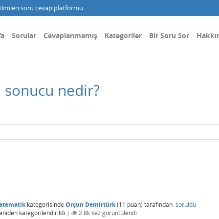
limleri soru cevap platformu
fa
Sorular
Cevaplanmamış
Kategoriler
Bir Soru Sor
Hakkı
n sonucu nedir?
atematik
kategorisinde
Orçun Demirtürk
(
11
puan)
tarafından
soruldu
eniden kategorilendirildi
|
2.8k
kez görüntülendi