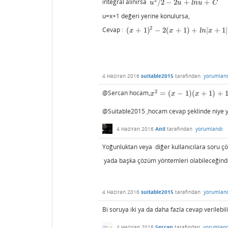
2
integral alınırsa
/
2
−
2
+
+
u
2
/
2
−
2
u
+
l
n
u
+
C
u
u
l
n
u
C
u=x+1 değeri yerine konulursa,
2
Cevap :
(
+
1
)
−
2
(
+
1
)
+
|
+
1
|
(
x
+
1
)
2
−
2
(
x
+
1
)
+
l
n
|
x
+
1
|
+
C
x
x
l
n
x
4 Haziran 2016
suitable2015
tarafından
yorumlan
2
@Sercan hocam,
=
(
−
1
)
(
+
1
)
+
x
2
=
(
x
−
1
)
(
x
+
1
)
+
1
x
x
x
@Suitable2015 ,hocam cevap şeklinde niye 
4 Haziran 2016
Anil
tarafından
yorumlandı
Yoğunluktan veya diğer kullanıcılara soru çö
yada başka çözüm yöntemleri olabileceğinden
4 Haziran 2016
suitable2015
tarafından
yorumlan
Bi soruya iki ya da daha fazla cevap verilebili
4 Haziran 2016
Sercan
tarafından
yorumland