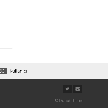
193
Kullanıcı
Donut theme