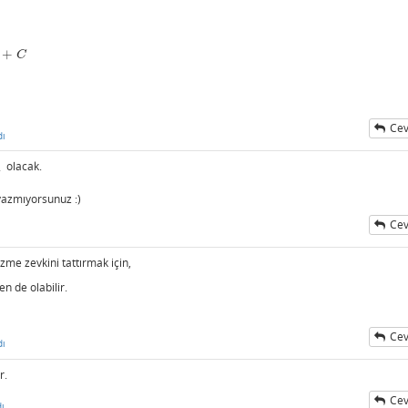
+
C
Cev
dı
1
olacak.
yazmıyorsunuz :)
Cev
zme zevkini tattırmak için,
 de olabilir.
Cev
dı
r.
Cev
ı