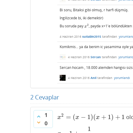
Bi soru, Bitaksi gibi olmuş, r harfi düşmüş.
İngilizcede bi, iki demektir)
2
Bu soruda pay
, payda x+1'e bölündükten s
x
2
x
4 Haziran 2016
suitable2015
tarafından
yorumlan
Komikmis... ya da benim ic yasamima oyle ya
4 Haziran 2016
Sercan
tarafından
yorumland
Sercan hocam , 18.000 alemden hangısı sızsın
4 Haziran 2016
Anil
tarafından
yorumlandı
2
Cevaplar
1
2
=
(
−
1
)
(
+
1
)
+
1
old
x
2
=
(
x
−
1
)
(
x
+
1
)
+
1
x
x
x
0
1