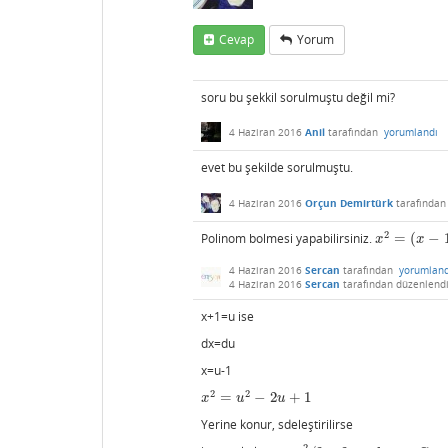
Cevap
Yorum
soru bu şekkil sorulmuştu değil mi?
4 Haziran 2016
Anil
tarafından
yorumlandı
evet bu şekilde sorulmuştu.
4 Haziran 2016
Orçun Demirtürk
tarafında
2
Polinom bolmesi yapabilirsiniz.
=
(
−
x
2
=
(
x
−
1
)
(
x
+
1
x
x
4 Haziran 2016
Sercan
tarafından
yorumland
4 Haziran 2016
Sercan
tarafından
düzenlend
x+1=u ise
dx=du
x=u-1
2
2
=
−
2
+
1
x
2
=
u
2
−
2
u
+
1
x
u
u
Yerine konur, sdeleştirilirse