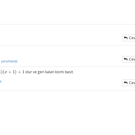
Cev
Cev
n
yorumlandı
1
)
(
+
1
)
+
1
olur ve geri kalan kismi basit.
)
+
1
x
ı
Cev
i