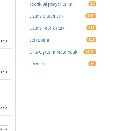
Teorik Bilgisayar Bilimi
32
Lisans Matematik
5.6k
Lisans Teorik Fizik
112
Veri Bilimi
145
apla
Orta Öğretim Matematik
12.7k
Serbest
1k
apla
apla
apla