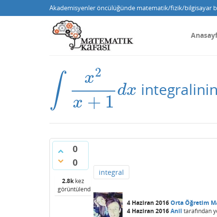
Akademisyenler öncülüğünde matematik/fizik/bilgisayar bi
Anasay
2
x
∫
integralini
∫
x
2
x
+
1
d
x
d
x
+
1
x
0
0
integral
2.8k
kez
görüntülendi
4 Haziran 2016
Orta Öğretim M
4 Haziran 2016
Anil
tarafından
y