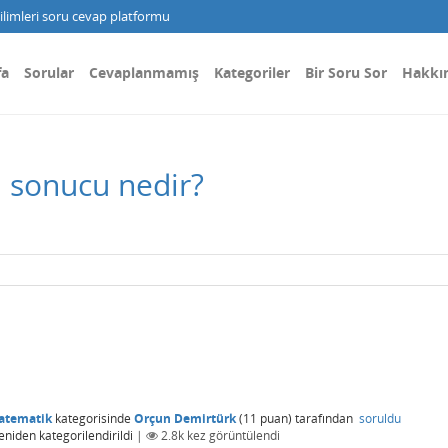
limleri soru cevap platformu
fa
Sorular
Cevaplanmamış
Kategoriler
Bir Soru Sor
Hakkı
n sonucu nedir?
atematik
kategorisinde
Orçun Demirtürk
(
11
puan)
tarafından
soruldu
eniden kategorilendirildi
|
2.8k
kez görüntülendi