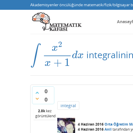
Akademisyenler öncülüğünde matematik/fizik/bilgisayar bi
Anasay
2
x
∫
integralini
∫
x
2
x
+
1
d
x
d
x
+
1
x
0
0
integral
2.8k
kez
görüntülendi
4 Haziran 2016
Orta Öğretim M
4 Haziran 2016
Anil
tarafından
y