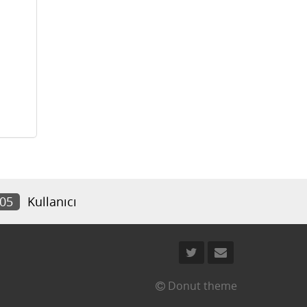
905
Kullanıcı
Donut theme