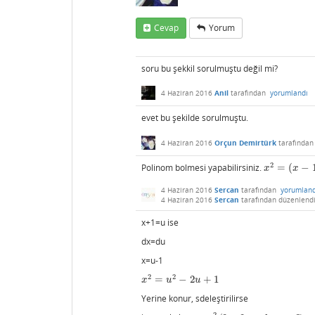
Cevap
Yorum
soru bu şekkil sorulmuştu değil mi?
4 Haziran 2016
Anil
tarafından
yorumlandı
evet bu şekilde sorulmuştu.
4 Haziran 2016
Orçun Demirtürk
tarafında
2
Polinom bolmesi yapabilirsiniz.
=
(
−
x
2
=
(
x
−
1
)
(
x
+
1
x
x
4 Haziran 2016
Sercan
tarafından
yorumland
4 Haziran 2016
Sercan
tarafından
düzenlend
x+1=u ise
dx=du
x=u-1
2
2
=
−
2
+
1
x
2
=
u
2
−
2
u
+
1
x
u
u
Yerine konur, sdeleştirilirse