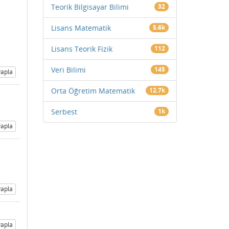
Teorik Bilgisayar Bilimi
32
Lisans Matematik
5.6k
Lisans Teorik Fizik
112
Veri Bilimi
145
apla
Orta Öğretim Matematik
12.7k
Serbest
1k
apla
apla
apla