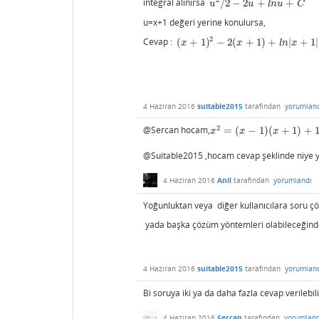
2
integral alınırsa
/
2
−
2
+
+
u
2
/
2
−
2
u
+
l
n
u
+
C
u
u
l
n
u
C
u=x+1 değeri yerine konulursa,
2
Cevap :
(
+
1
)
−
2
(
+
1
)
+
|
+
1
|
(
x
+
1
)
2
−
2
(
x
+
1
)
+
l
n
|
x
+
1
|
+
C
x
x
l
n
x
4 Haziran 2016
suitable2015
tarafından
yorumlan
2
@Sercan hocam,
=
(
−
1
)
(
+
1
)
+
x
2
=
(
x
−
1
)
(
x
+
1
)
+
1
x
x
x
@Suitable2015 ,hocam cevap şeklinde niye 
4 Haziran 2016
Anil
tarafından
yorumlandı
Yoğunluktan veya diğer kullanıcılara soru çö
yada başka çözüm yöntemleri olabileceğinden
4 Haziran 2016
suitable2015
tarafından
yorumlan
Bi soruya iki ya da daha fazla cevap verilebili
4 Haziran 2016
Sercan
tarafından
yorumland