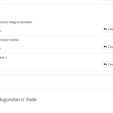
onra integral alınabilir.
Cev
dı
nsiyor bunlar.
Cev
ı
ız :)
Cev
ugundan ic ifade