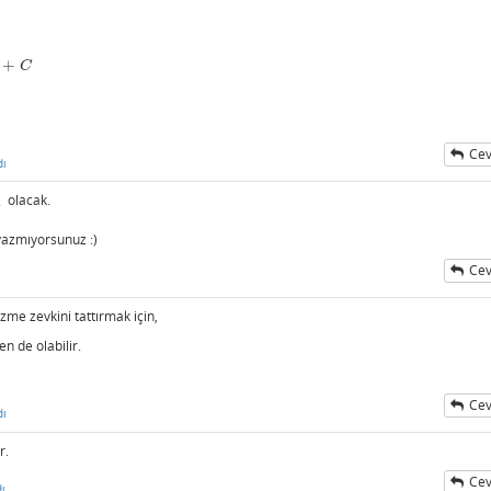
+
C
Cev
dı
1
olacak.
yazmıyorsunuz :)
Cev
zme zevkini tattırmak için,
 de olabilir.
Cev
dı
r.
Cev
ı