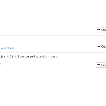
Cev
Cev
n
yorumlandı
1
)
(
+
1
)
+
1
olur ve geri kalan kismi basit.
)
+
1
x
ı
Cev
i