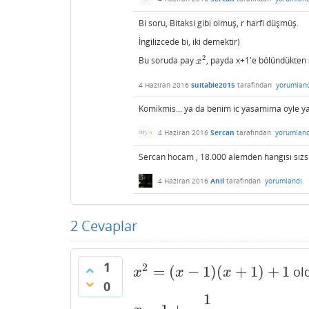
Bi soru, Bitaksi gibi olmuş, r harfi düşmüş.
İngilizcede bi, iki demektir)
2
Bu soruda pay
, payda x+1'e bölündükten s
x
2
x
4 Haziran 2016
suitable2015
tarafından
yorumlan
Komikmis... ya da benim ic yasamima oyle ya
4 Haziran 2016
Sercan
tarafından
yorumland
Sercan hocam , 18.000 alemden hangısı sızsın
4 Haziran 2016
Anil
tarafından
yorumlandı
2
Cevaplar
1
2
=
(
−
1
)
(
+
1
)
+
1
old
x
2
=
(
x
−
1
)
(
x
+
1
)
+
1
x
x
x
0
1