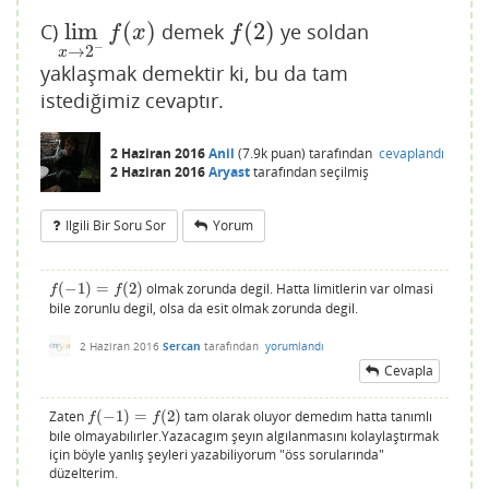
lim
(
)
(
2
)
C)
demek
ye soldan
lim
x
→
2
−
f
(
x
)
f
(
2
)
f
x
f
−
→
2
x
yaklaşmak demektir ki, bu da tam
istediğimiz cevaptır.
2 Haziran 2016
Anil
(
7.9k
puan)
tarafından
cevaplandı
2 Haziran 2016
Aryast
tarafından
seçilmiş
Ilgili Bir Soru Sor
Yorum
(
−
1
)
=
(
2
)
olmak zorunda degil. Hatta limitlerin var olmasi
f
(
−
1
)
=
f
(
2
)
f
f
bile zorunlu degil, olsa da esit olmak zorunda degil.
2 Haziran 2016
Sercan
tarafından
yorumlandı
Cevapla
Zaten
(
−
1
)
=
(
2
)
tam olarak oluyor demedım hatta tanımlı
f
(
−
1
)
=
f
(
2
)
f
f
bıle olmayabılırler.Yazacagım şeyın algılanmasını kolaylaştırmak
için böyle yanlış şeyleri yazabiliyorum "öss sorularında"
düzelterim.