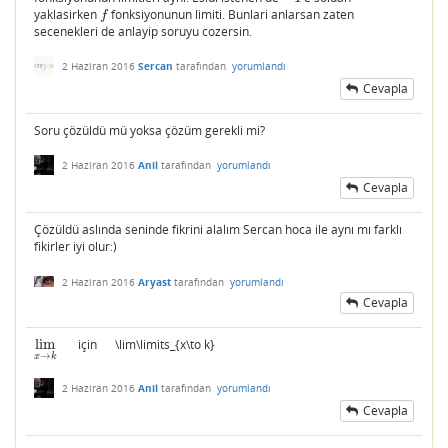
yaklasirken
fonksiyonunun limiti. Bunlari anlarsan zaten
f
f
secenekleri de anlayip soruyu cozersin.
2 Haziran 2016
Sercan
tarafından
yorumlandı
Cevapla
Soru çözüldü mü yoksa çözüm gerekli mi?
2 Haziran 2016
Anil
tarafından
yorumlandı
Cevapla
Çözüldü aslında seninde fikrini alalım Sercan hoca ile aynı mı farklı
fikirler iyi olur:)
2 Haziran 2016
Aryast
tarafından
yorumlandı
Cevapla
lim
için \lim\limits_{x\to k}
lim
x
→
k
→
x
k
2 Haziran 2016
Anil
tarafından
yorumlandı
Cevapla