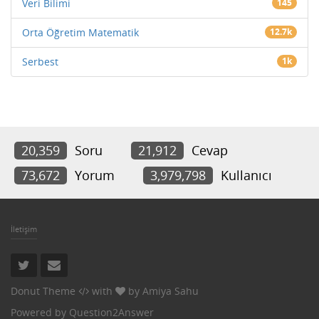
Veri Bilimi
145
Orta Öğretim Matematik
12.7k
Serbest
1k
20,359
Soru
21,912
Cevap
73,672
Yorum
3,979,798
Kullanıcı
İletişim
Donut Theme
with
by
Amiya Sahu
Powered by
Question2Answer