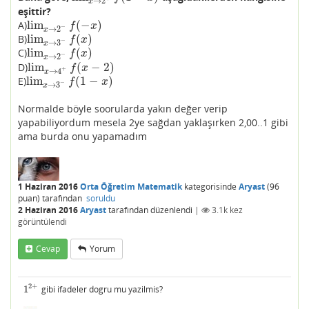
→
2
x
eşittir?
lim
(
−
)
A)
lim
x
→
2
−
f
(
−
x
)
f
x
−
→
2
x
lim
(
)
B)
lim
x
→
3
−
f
(
x
)
f
x
−
→
3
x
lim
(
)
C)
lim
x
→
2
−
f
(
x
)
f
x
−
→
2
x
lim
(
−
2
)
D)
lim
x
→
4
+
f
(
x
−
2
)
f
x
+
→
4
x
lim
(
1
−
)
E)
lim
x
→
3
−
f
(
1
−
x
)
f
x
−
→
3
x
Normalde böyle soorularda yakın değer verip
yapabiliyordum mesela 2ye sağdan yaklaşırken 2,00..1 gibi
ama burda onu yapamadım
1 Haziran 2016
Orta Öğretim Matematik
kategorisinde
Aryast
(
96
puan)
tarafından
soruldu
2 Haziran 2016
Aryast
tarafından
düzenlendi
|
3.1k
kez
görüntülendi
Cevap
Yorum
2
+
1
gibi ifadeler dogru mu yazilmis?
1
2
+