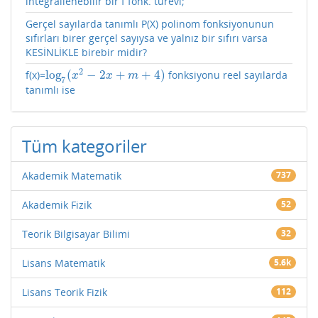
integrallenebilir bir f fonk. türevi;
Gerçel sayılarda tanımlı P(X) polinom fonksiyonunun
sıfırları birer gerçel sayıysa ve yalnız bir sıfırı varsa
KESİNLİKLE birebir midir?
2
log
(
−
2
+
+
4
)
f(x)=
fonksiyonu reel sayılarda
log
7
(
x
2
−
2
x
+
m
+
4
)
x
x
m
7
tanımlı ise
Tüm kategoriler
Akademik Matematik
737
Akademik Fizik
52
Teorik Bilgisayar Bilimi
32
Lisans Matematik
5.6k
Lisans Teorik Fizik
112