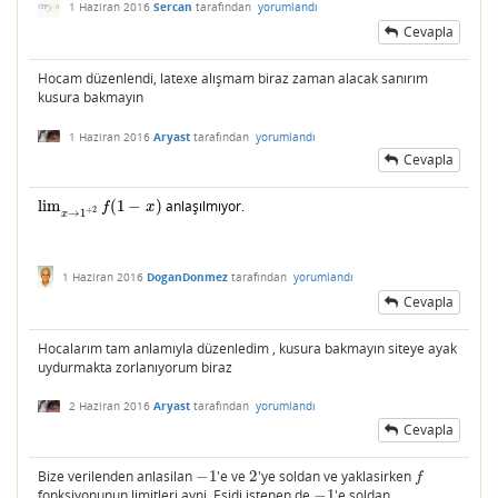
1 Haziran 2016
Sercan
tarafından
yorumlandı
Cevapla
Hocam düzenlendi, latexe alışmam biraz zaman alacak sanırım
kusura bakmayın
1 Haziran 2016
Aryast
tarafından
yorumlandı
Cevapla
lim
(
1
−
)
anlaşılmıyor.
lim
x
→
1
+
2
f
(
1
−
x
)
f
x
+
2
→
1
x
1 Haziran 2016
DoganDonmez
tarafından
yorumlandı
Cevapla
Hocalarım tam anlamıyla düzenledim , kusura bakmayın siteye ayak
uydurmakta zorlanıyorum biraz
2 Haziran 2016
Aryast
tarafından
yorumlandı
Cevapla
Bize verilenden anlasilan
−
1
'e ve
2
'ye soldan ve yaklasirken
−
1
2
f
f
fonksiyonunun limitleri ayni. Esidi istenen de
−
1
'e soldan
−
1