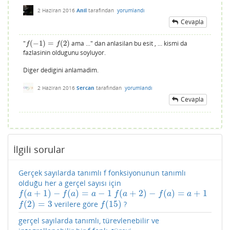
2 Haziran 2016
Anil
tarafından
yorumlandı
Cevapla
"
(
−
1
)
=
(
2
)
ama ..." dan anlasilan bu esit , ... kismi da
f
(
−
1
)
=
f
(
2
)
f
f
fazlasinin oldugunu soyluyor.
Diger dedigini anlamadim.
2 Haziran 2016
Sercan
tarafından
yorumlandı
Cevapla
İlgili sorular
Gerçek sayılarda tanımlı f fonksiyonunun tanımlı
olduğu her a gerçel sayısı için
(
+
1
)
−
(
)
=
−
1
(
+
2
)
−
(
)
=
+
1
f
(
a
+
1
)
−
f
(
a
)
=
a
−
1
f
(
a
+
2
)
−
f
(
a
)
=
a
+
1
f
a
f
a
a
f
a
f
a
a
(
2
)
=
3
(
15
)
verilere göre
?
f
(
2
)
=
3
f
(
15
)
f
f
gerçel sayılarda tanımlı, türevlenebilir ve