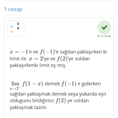
1
cevap
0
0
En İyi Cevap
=
−
1
(
−
1
)
'e ve
'e sağdan yaklaşırken ki
x
=
−
1
f
(
−
1
)
x
f
=
2
(
2
)
limit ile
'ye ve
'ye soldan
x
=
2
f
(
2
)
x
f
yaklaşırkenki limit eş miş.
lim
(
1
−
)
(
−
1
)
demek
e giderken
lim
x
→
2
+
f
(
1
−
x
)
f
(
−
1
)
f
x
f
+
→
2
x
sağdan yaklaşmak demek veya yukarda eşit
(
2
)
oldugunu bildiğimiz
ye soldan
f
(
2
)
f
yaklaşmak lazım.