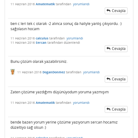
11 Haziran 2016
Amatematik
tarafından
yorumlandı
Cevapla
ben c leri tek c olarak -2 alınca sonuç da haliyle yanlış çıkıyordu. :)
sağolasın hocam
11 Haziran 2016
calculus
tarafından
yorumlandı
11 Haziran 2016
Sercan
tarafından
düzenlendi
Cevapla
Bunu çözüm olarak yazabilirsiniz.
11 Haziran 2016
DoganDonmez
tarafından
yorumlandı
Cevapla
Zaten çözüme yazdığımı düşünüyodum yoruma yazmışım
11 Haziran 2016
Amatematik
tarafından
yorumlandı
Cevapla
bende bazen yorum yerine çözüme yazıyorum sercan hocamız
düzeltiyo sağ olsun :)