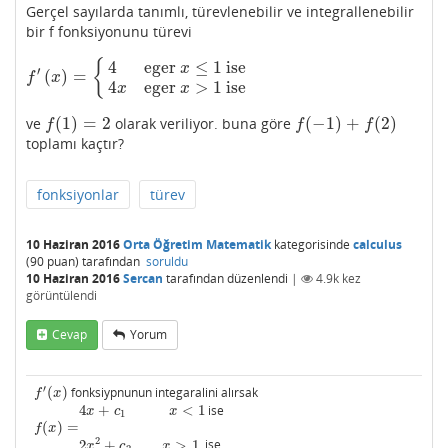
Gerçel sayılarda tanımlı, türevlenebilir ve integrallenebilir
bir f fonksiyonunu türevi
4
eger
≤
1
ise
{
x
′
(
)
=
f
′
(
x
)
=
{
4
eger
x
≤
1
ise
4
x
eger
x
>
1
ise
f
x
4
eger
>
1
ise
x
x
(
1
)
=
2
(
−
1
)
+
(
2
)
ve
olarak veriliyor. buna göre
f
(
1
)
=
2
f
(
−
1
)
+
f
(
2
)
f
f
f
toplamı kaçtır?
fonksiyonlar
türev
10 Haziran 2016
Orta Öğretim Matematik
kategorisinde
calculus
(
90
puan)
tarafından
soruldu
10 Haziran 2016
Sercan
tarafından
düzenlendi
|
4.9k
kez
görüntülendi
Cevap
Yorum
′
(
)
fonksiypnunun integaralini alırsak
f
′
(
x
)
f
x
4
+
<
1
ise
4
x
+
c
1
x
<
1
x
c
x
1
(
)
=
f
(
x
)
=
f
x
2
2
+
>
1
ise
2
x
2
+
c
2
x
>
1
x
c
x