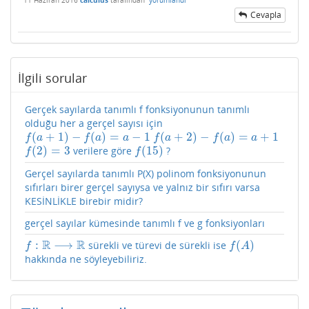
11 Haziran 2016
calculus
tarafından
yorumlandı
Cevapla
İlgili sorular
Gerçek sayılarda tanımlı f fonksiyonunun tanımlı
olduğu her a gerçel sayısı için
(
+
1
)
−
(
)
=
−
1
(
+
2
)
−
(
)
=
+
1
f
(
a
+
1
)
−
f
(
a
)
=
a
−
1
f
(
a
+
2
)
−
f
(
a
)
=
a
+
1
f
a
f
a
a
f
a
f
a
a
(
2
)
=
3
(
15
)
verilere göre
?
f
(
2
)
=
3
f
(
15
)
f
f
Gerçel sayılarda tanımlı P(X) polinom fonksiyonunun
sıfırları birer gerçel sayıysa ve yalnız bir sıfırı varsa
KESİNLİKLE birebir midir?
gerçel sayılar kümesinde tanımlı f ve g fonksiyonları
R
R
:
⟶
(
)
sürekli ve türevi de sürekli ise
f
:
R
⟶
R
f
(
A
)
f
f
A
hakkında ne söyleyebiliriz.