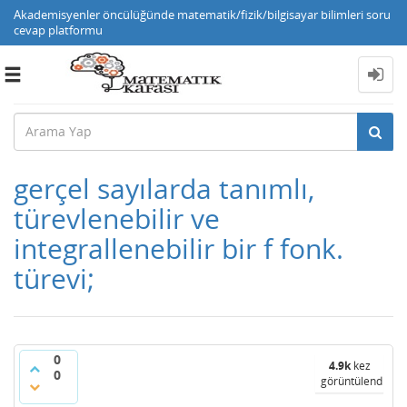
Akademisyenler öncülüğünde matematik/fizik/bilgisayar bilimleri soru
cevap platformu
Toggle
navigation
gerçel sayılarda tanımlı,
türevlenebilir ve
integrallenebilir bir f fonk.
türevi;
0
4.9k
kez
0
görüntülendi