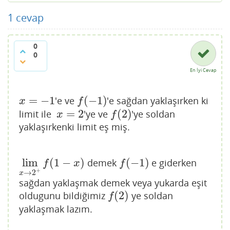
1
cevap
0
0
En İyi Cevap
=
−
1
(
−
1
)
'e ve
'e sağdan yaklaşırken ki
x
=
−
1
f
(
−
1
)
x
f
=
2
(
2
)
limit ile
'ye ve
'ye soldan
x
=
2
f
(
2
)
x
f
yaklaşırkenki limit eş miş.
lim
(
1
−
)
(
−
1
)
demek
e giderken
lim
x
→
2
+
f
(
1
−
x
)
f
(
−
1
)
f
x
f
+
→
2
x
sağdan yaklaşmak demek veya yukarda eşit
(
2
)
oldugunu bildiğimiz
ye soldan
f
(
2
)
f
yaklaşmak lazım.