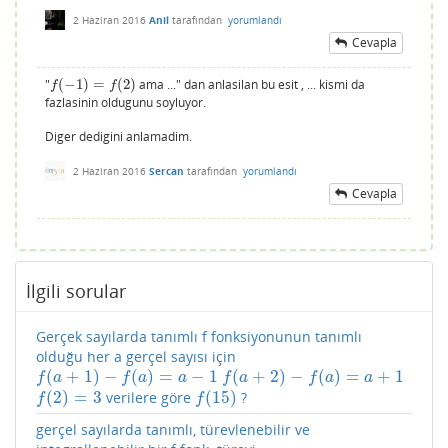
2 Haziran 2016
Anil
tarafından
yorumlandı
Cevapla
"
(
−
1
)
=
(
2
)
ama ..." dan anlasilan bu esit , ... kismi da
f
(
−
1
)
=
f
(
2
)
f
f
fazlasinin oldugunu soyluyor.
Diger dedigini anlamadim.
2 Haziran 2016
Sercan
tarafından
yorumlandı
Cevapla
İlgili sorular
Gerçek sayılarda tanımlı f fonksiyonunun tanımlı
olduğu her a gerçel sayısı için
(
+
1
)
−
(
)
=
−
1
(
+
2
)
−
(
)
=
+
1
f
(
a
+
1
)
−
f
(
a
)
=
a
−
1
f
(
a
+
2
)
−
f
(
a
)
=
a
+
1
f
a
f
a
a
f
a
f
a
a
(
2
)
=
3
(
15
)
verilere göre
?
f
(
2
)
=
3
f
(
15
)
f
f
gerçel sayılarda tanımlı, türevlenebilir ve