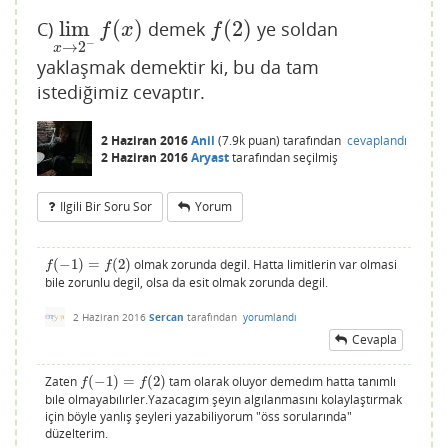
lim
(
)
(
2
)
C)
demek
ye soldan
lim
x
→
2
−
f
(
x
)
f
(
2
)
f
x
f
−
→
2
x
yaklaşmak demektir ki, bu da tam
istediğimiz cevaptır.
2 Haziran 2016
Anil
(
7.9k
puan)
tarafından
cevaplandı
2 Haziran 2016
Aryast
tarafından
seçilmiş
Ilgili Bir Soru Sor
Yorum
(
−
1
)
=
(
2
)
olmak zorunda degil. Hatta limitlerin var olmasi
f
(
−
1
)
=
f
(
2
)
f
f
bile zorunlu degil, olsa da esit olmak zorunda degil.
2 Haziran 2016
Sercan
tarafından
yorumlandı
Cevapla
Zaten
(
−
1
)
=
(
2
)
tam olarak oluyor demedım hatta tanımlı
f
(
−
1
)
=
f
(
2
)
f
f
bıle olmayabılırler.Yazacagım şeyın algılanmasını kolaylaştırmak
için böyle yanlış şeyleri yazabiliyorum "öss sorularında"
düzelterim.