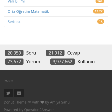
Veri Bilimi
145
Orta Öğretim Matematik
12.7k
Serbest
1k
20,359
Soru
21,912
Cevap
73,672
Yorum
3,977,662
Kullanıcı
İletişim
Donut Theme
with
by
Amiya Sahu
Powered by
Question2Answer