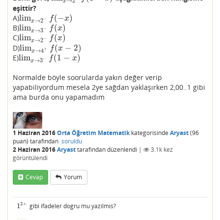
→
2
x
eşittir?
lim
(
−
)
A)
lim
x
→
2
−
f
(
−
x
)
f
x
−
→
2
x
lim
(
)
B)
lim
x
→
3
−
f
(
x
)
f
x
−
→
3
x
lim
(
)
C)
lim
x
→
2
−
f
(
x
)
f
x
−
→
2
x
lim
(
−
2
)
D)
lim
x
→
4
+
f
(
x
−
2
)
f
x
+
→
4
x
lim
(
1
−
)
E)
lim
x
→
3
−
f
(
1
−
x
)
f
x
−
→
3
x
Normalde böyle soorularda yakın değer verip
yapabiliyordum mesela 2ye sağdan yaklaşırken 2,00..1 gibi
ama burda onu yapamadım
1 Haziran 2016
Orta Öğretim Matematik
kategorisinde
Aryast
(
96
puan)
tarafından
soruldu
2 Haziran 2016
Aryast
tarafından
düzenlendi
|
3.1k
kez
görüntülendi
Cevap
Yorum
2
+
1
gibi ifadeler dogru mu yazilmis?
1
2
+