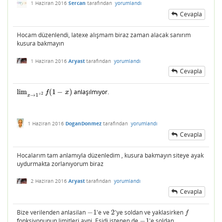
1 Haziran 2016
Sercan
tarafından
yorumlandı
Cevapla
Hocam düzenlendi, latexe alışmam biraz zaman alacak sanırım
kusura bakmayın
1 Haziran 2016
Aryast
tarafından
yorumlandı
Cevapla
lim
(
1
−
)
anlaşılmıyor.
lim
x
→
1
+
2
f
(
1
−
x
)
f
x
+
2
→
1
x
1 Haziran 2016
DoganDonmez
tarafından
yorumlandı
Cevapla
Hocalarım tam anlamıyla düzenledim , kusura bakmayın siteye ayak
uydurmakta zorlanıyorum biraz
2 Haziran 2016
Aryast
tarafından
yorumlandı
Cevapla
Bize verilenden anlasilan
−
1
'e ve
2
'ye soldan ve yaklasirken
−
1
2
f
f
fonksiyonunun limitleri ayni. Esidi istenen de
−
1
'e soldan
−
1