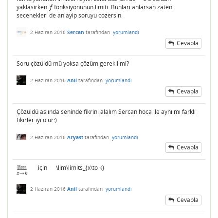
yaklasirken
fonksiyonunun limiti. Bunlari anlarsan zaten
f
f
secenekleri de anlayip soruyu cozersin.
2 Haziran 2016
Sercan
tarafından
yorumlandı
Cevapla
Soru çözüldü mü yoksa çözüm gerekli mi?
2 Haziran 2016
Anil
tarafından
yorumlandı
Cevapla
Çözüldü aslında seninde fikrini alalım Sercan hoca ile aynı mı farklı
fikirler iyi olur:)
2 Haziran 2016
Aryast
tarafından
yorumlandı
Cevapla
lim
için \lim\limits_{x\to k}
lim
x
→
k
→
x
k
2 Haziran 2016
Anil
tarafından
yorumlandı
Cevapla