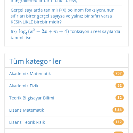
integrallenebilir bir f fonk. türevi;
Gerçel sayılarda tanımlı P(X) polinom fonksiyonunun
sıfırları birer gerçel sayıysa ve yalnız bir sıfırı varsa
KESİNLİKLE birebir midir?
2
log
(
−
2
+
+
4
)
f(x)=
fonksiyonu reel sayılarda
log
7
(
x
2
−
2
x
+
m
+
4
)
x
x
m
7
tanımlı ise
Tüm kategoriler
Akademik Matematik
737
Akademik Fizik
52
Teorik Bilgisayar Bilimi
32
Lisans Matematik
5.6k
Lisans Teorik Fizik
112