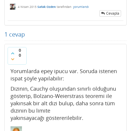
4 Nisan 2015
Safak Ozden
tarafından
yorumlandı
Cevapla
1
cevap
0
0
Yorumlarda epey ipucu var. Soruda istenen
ispat şöyle yapılabilir:
Dizinin, Cauchy oluşundan sınırlı olduğunu
gösterip, Bolzano-Weierstrass teoremi ile
yakınsak bir alt dizi bulup, daha sonra tüm
dizinin bu limite
yakınsayacağı göstererilebilir.