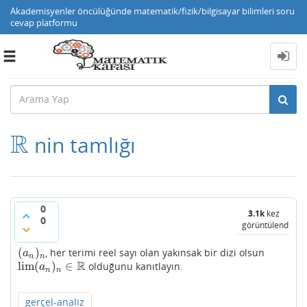
Akademisyenler öncülüğünde matematik/fizik/bilgisayar bilimleri soru
cevap platformu
Toggle
navigation
R
nin tamlığı
R
0
3.1k
kez
0
görüntülendi
(
)
, her terimi reel sayı olan yakınsak bir dizi olsun
(
a
n
)
n
a
n
n
R
lim
(
)
∈
olduğunu kanıtlayın.
lim
(
a
n
)
n
∈
R
a
n
n
gerçel-analiz