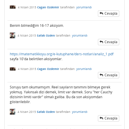
4 Nisan 2015
Cagan Ozdemir
tarafından
yorumlandı
Cevapla
Benim bilmediğim 16-17 aksiyom.
4 Nisan 2015
Safak Ozden
tarafından
yorumlandı
Cevapla
https://matematikkoyu.org/e-kutuphane/ders-notlari/analiz_1.pdf
sayfa 10'da belirtilen aksiyomlar.
4 Nisan 2015
Cagan Ozdemir
tarafından
yorumlandı
Cevapla
Soruyu tam okumamışım. Reel sayıların tanımını bilmeye gerek
yokmuş. Yakınsak dizi demek, limit var demek. Soru "her Cauchy
dizisinin limiti vardır" olmalı galiba. Bu da son aksiyomdan
gösterilebilir.
4 Nisan 2015
Safak Ozden
tarafından
yorumlandı
Cevapla