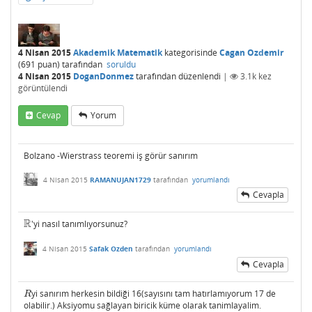
4 Nisan 2015
Akademik Matematik
kategorisinde
Cagan Ozdemir
(
691
puan)
tarafından
soruldu
4 Nisan 2015
DoganDonmez
tarafından
düzenlendi
|
3.1k
kez
görüntülendi
Cevap
Yorum
Bolzano -Wierstrass teoremi iş görür sanırım
4 Nisan 2015
RAMANUJAN1729
tarafından
yorumlandı
Cevapla
R
'yi nasıl tanımlıyorsunuz?
R
4 Nisan 2015
Safak Ozden
tarafından
yorumlandı
Cevapla
yi sanırım herkesin bildiği 16(sayısını tam hatırlamıyorum 17 de
R
R
olabilir.) Aksiyomu sağlayan biricik küme olarak tanimlayalim.