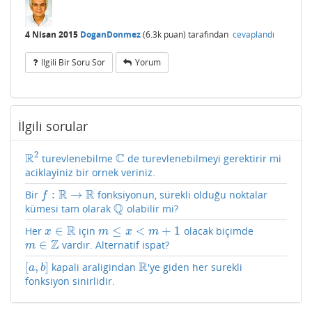
4 Nisan 2015
DoganDonmez
(
6.3k
puan)
tarafından
cevaplandı
Ilgili Bir Soru Sor
Yorum
İlgili sorular
2
R
C
turevlenebilme
de turevlenebilmeyi gerektirir mi
R
2
C
aciklayiniz bir ornek veriniz.
R
R
:
→
Bir
fonksiyonun, sürekli olduğu noktalar
f
:
R
→
R
f
Q
kümesi tam olarak
olabilir mi?
Q
R
∈
≤
<
+
1
Her
için
olacak biçimde
x
∈
R
m
≤
x
<
m
+
1
x
m
x
m
Z
∈
vardır. Alternatif ispat?
m
∈
Z
m
R
[
,
]
kapali araligindan
'ye giden her surekli
[
a
,
b
]
R
a
b
fonksiyon sinirlidir.