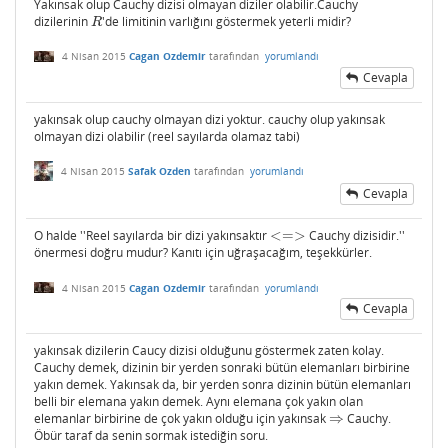
Yakınsak olup Cauchy dizisi olmayan diziler olabilir.Cauchy
dizilerinin
'de limitinin varlığını göstermek yeterli midir?
R
R
4 Nisan 2015
Cagan Ozdemir
tarafından
yorumlandı
Cevapla
yakınsak olup cauchy olmayan dizi yoktur. cauchy olup yakınsak
olmayan dizi olabilir (reel sayılarda olamaz tabi)
4 Nisan 2015
Safak Ozden
tarafından
yorumlandı
Cevapla
O halde ''Reel sayılarda bir dizi yakınsaktır
<
=
>
Cauchy dizisidir.''
<=>
önermesi doğru mudur? Kanıtı için uğraşacağım, teşekkürler.
4 Nisan 2015
Cagan Ozdemir
tarafından
yorumlandı
Cevapla
yakınsak dizilerin Caucy dizisi olduğunu göstermek zaten kolay.
Cauchy demek, dizinin bir yerden sonraki bütün elemanları birbirine
yakın demek. Yakınsak da, bir yerden sonra dizinin bütün elemanları
belli bir elemana yakın demek. Aynı elemana çok yakın olan
elemanlar birbirine de çok yakın olduğu için yakınsak
⇒
Cauchy.
⇒
Öbür taraf da senin sormak istediğin soru.