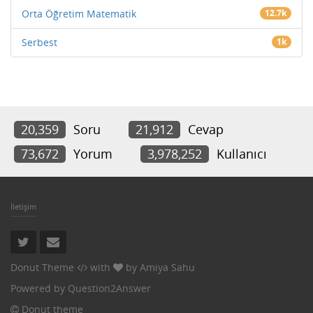
Orta Öğretim Matematik
12.7k
Serbest
1k
20,359
Soru
21,912
Cevap
73,672
Yorum
3,978,252
Kullanıcı
İletişim
Donut Theme
with
by
Amiya Sahu
Powered by
Question2Answer
Donut theme