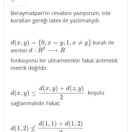
Beraymatpan'ın cevabını yazıyorum, site
kuralları gereği latex ile yazılmalıydı.
(
,
)
=
{
0
,
=
;
1
,
≠
}
kuralı ile
d
(
x
,
y
)
=
{
0
,
x
=
y
;
1
,
x
≠
y
}
d
x
y
x
y
x
y
2
:
⟶
verilen
d
:
R
2
⟶
R
d
R
R
fonksiyonu bir ultrametriktir fakat aritmetik
metrik değildir.
(
,
)
+
(
,
)
d
x
y
d
z
y
(
,
)
≤
koşulu
d
(
x
,
y
)
≤
d
(
x
,
y
)
+
d
(
z
,
y
)
2
d
x
y
2
sağlanmalıdır.Fakat;
(
1
,
1
)
+
(
1
,
2
)
d
d
≰
(
1
,
2
)
d
(
1
,
2
)
≰
d
(
1
,
1
)
+
d
(
1
,
2
)
2
d