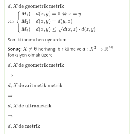
,
'de geometrik metrik
d
,
X
'de geometrik metrik
:⇔
{
M
1
)
d
(
x
,
y
)
=
0
⇔
x
=
y
M
2
)
d
(
x
,
y
)
=
d
(
y
,
x
)
M
3
)
d
X
⎧
⎪
)
(
,
)
=
0
⇔
=
M
d
x
y
x
y
1
⎨
)
(
,
)
=
(
,
)
:
⇔
⎩
⎪
M
d
x
y
d
y
x
2
−
−
−
−
−
−
−
−
−
−
−
−
)
(
,
)
≤
(
,
)
⋅
(
,
)
√
M
d
x
y
d
x
z
d
z
y
3
Son iki tanımı ben uydurdum.
≥
0
2
R
≠
∅
:
→
Sonuç:
herhangi bir küme ve
X
≠
∅
d
:
X
2
→
R
≥
0
X
d
X
fonksiyon olmak üzere
,
'de geometrik metrik
d
,
X
'de geometrik metrik
d
X
⇒
⇒
,
'de aritmetik metrik
d
,
X
'de aritmetik metrik
d
X
⇒
⇒
,
'de ultrametrik
d
,
X
'de ultrametrik
d
X
⇒
⇒
,
'de metrik
d
,
X
'de metrik
d
X