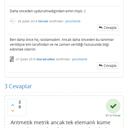
Daha onceden uydurulmadigindan emin miyiz :)
26 Şubat 2016
Sercan
tarafından
yorumlandı
Cevapla
Ben daha önce hiç rastlamadım. Ancak daha önceden bu tanımlar
verildiyse kim tarafından ve ne zaman verildiği hususunda bilgi
edinmek isterim.
27 Şubat 2016
murad.ozkoc
tarafından
yorumlandı
Cevapla
3
Cevaplar
2
0
En İyi Cevap
Aritmetik metrik ancak tek elemanlı küme