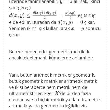
=
üzerinde tanımlanabilir.
alırsak, ikinci
y
=
z
y
z
şart gereği
(
,
)
+
(
,
)
(
,
)
d
x
y
d
y
y
d
x
y
(
,
)
≤
=
eşitsizliği
d
(
x
,
y
)
≤
d
(
x
,
y
)
+
d
(
y
,
y
)
2
=
d
(
x
,
y
)
2
d
x
y
2
2
(
,
)
=
0
elde edilir. Buradan da
çıkar.
d
(
x
,
y
)
=
0
d
x
y
=
Yeniden ikinci şık kullanılarak
sonucu
x
=
y
x
y
çıkar.
Benzer nedenlerle, geometrik metrik de
ancak tek elemanlı kümelerde anlamlıdır.
Yani, bütün aritmetik metrikler geometrik,
bütük geometrik metrikler aritmetik metrik
ve ikisi beraberce hem metrik hem de
ultrametriktirler. Eğer
'de birden fazla
X
X
eleman varsa hiçbir metrik ya da ultrametrik
aritmetik ya da geometrik değildir, zira