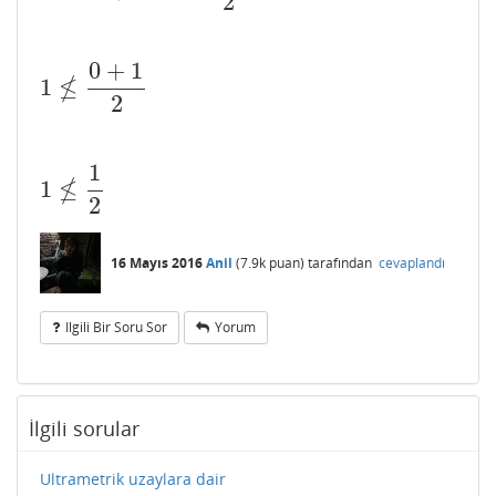
2
0
+
1
≰
1
1
≰
0
+
1
2
2
1
≰
1
1
≰
1
2
2
16 Mayıs 2016
Anil
(
7.9k
puan)
tarafından
cevaplandı
Ilgili Bir Soru Sor
Yorum
İlgili sorular
Ultrametrik uzaylara dair