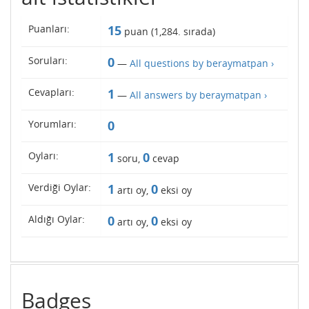
Puanları:
15
puan (
1,284
. sırada)
Soruları:
0
—
All questions by beraymatpan ›
Cevapları:
1
—
All answers by beraymatpan ›
Yorumları:
0
Oyları:
1
0
soru,
cevap
Verdiği Oylar:
1
0
artı oy,
eksi oy
Aldığı Oylar:
0
0
artı oy,
eksi oy
Badges