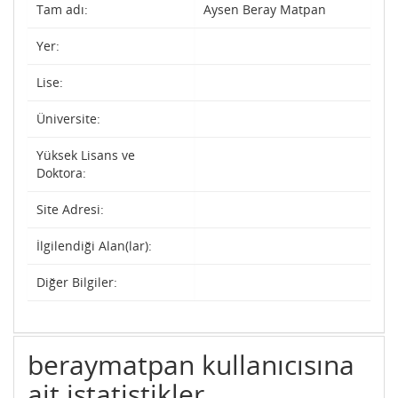
Tam adı:
Aysen Beray Matpan
Yer:
Lise:
Üniversite:
Yüksek Lisans ve
Doktora:
Site Adresi:
İlgilendiği Alan(lar):
Diğer Bilgiler:
beraymatpan kullanıcısına
ait istatistikler