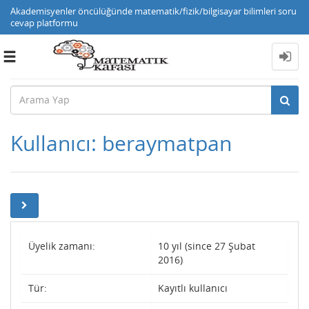
Akademisyenler öncülüğünde matematik/fizik/bilgisayar bilimleri soru
cevap platformu
Toggle
navigation
Kullanıcı: beraymatpan
Üyelik zamanı:
10 yıl (since 27 Şubat
2016)
Tür:
Kayıtlı kullanıcı